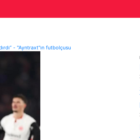
Beynəlxalq
Müsahibə
Mədəniyyət
Vətəndaş cəmiy
rdı” - "Ayntraxt"ın futbolçusu