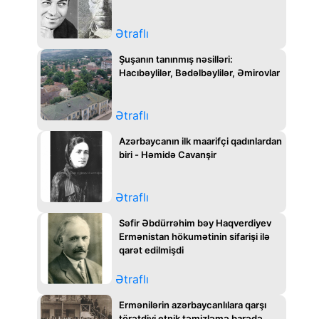
Ətraflı
Şuşanın tanınmış nəsilləri:
Hacıbəylilər, Bədəlbəylilər, Əmirovlar
Ətraflı
Azərbaycanın ilk maarifçi qadınlardan
biri - Həmidə Cavanşir
Ətraflı
Səfir Əbdürrəhim bəy Haqverdiyev
Ermənistan hökumətinin sifarişi ilə
qarət edilmişdi
Ətraflı
Ermənilərin azərbaycanlılara qarşı
törətdiyi etnik təmizləmə barədə