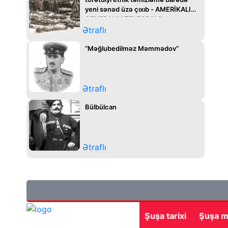
yeni sənəd üzə çıxıb - AMERİKALI
GENERALIN TELEQRAMI
Ətraflı
“Məğlubedilməz Məmmədov”
Ətraflı
Bülbülcan
Ətraflı
Şuşa tarixi
Şuşa m