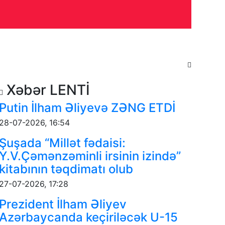
yəti
İdman
Maraqlı
Tarix
Xəbər LENTİ
Putin İlham Əliyevə ZƏNG ETDİ
28-07-2026, 16:54
Şuşada “Millət fədaisi:
Y.V.Çəmənzəminli irsinin izində”
kitabının təqdimatı olub
27-07-2026, 17:28
Prezident İlham Əliyev
Azərbaycanda keçiriləcək U-15