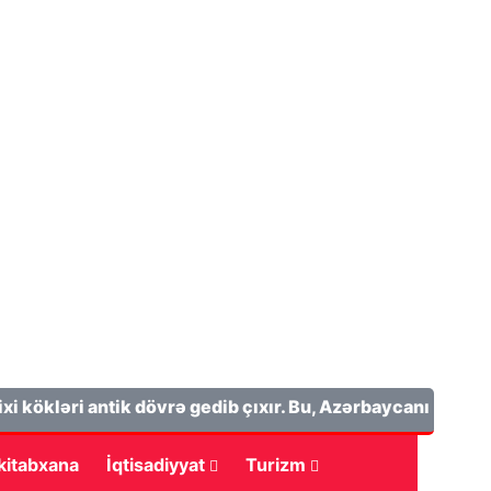
kləri antik dövrə gedib çıxır. Bu, Azərbaycanın tarixi əya
 kitabxana
İqtisadiyyat
Turizm