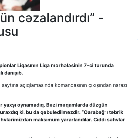
ün cəzalandırdı” -
çusu
onlar Liqasının Liqa mərhələsinin 7-ci turunda
ı danışıb.
n saytına açıqlamasında komandasının çıxışından narazı
dər yaxşı oynamadıq. Bəzi məqamlarda düzgün
raxdıq ki, bu da qəbuledilməzdir. “Qarabağ”ı təbrik
 Səhvlərimizdən maksimum yararlandılar. Ciddi səhvlər