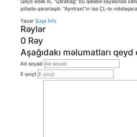
Qeyd edək ki, "Qarabağ" bu qələbə sayəsində xallar
pillədə qərarlaşıb. "Ayntraxt"ın isə ÇL-lə vidalaşac
Yazar
Şuşa İnfo
Rəylər
0 Rəy
Aşağıdakı məlumatları qeyd 
Ad soyad
E-poçt