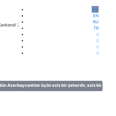
zırlanıb.
AZ
EN
RU
kəndi 2 ℃;
TR
rbaycanlılar üçün əziz bir şəhərdir, əziz bir torpaqdır, əz