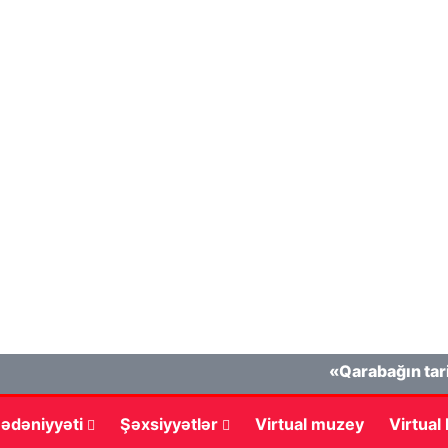
«Qarabağın tarixi kö
ədəniyyəti
Şəxsiyyətlər
Virtual muzey
Virtual