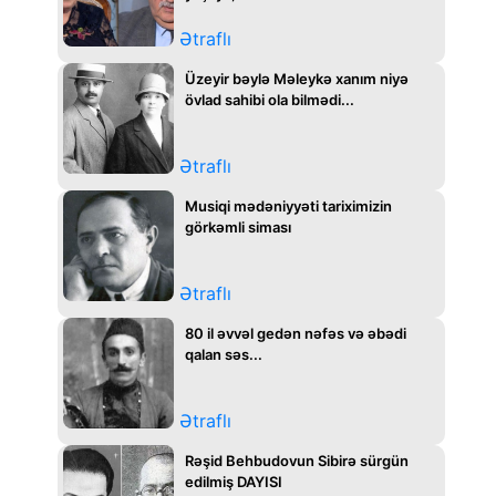
Ətraflı
Üzeyir bəylə Məleykə xanım niyə
övlad sahibi ola bilmədi...
Ətraflı
Musiqi mədəniyyəti tariximizin
görkəmli siması
Ətraflı
80 il əvvəl gedən nəfəs və əbədi
qalan səs...
Ətraflı
Rəşid Behbudovun Sibirə sürgün
edilmiş DAYISI