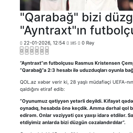
"Qarabağ" bizi düzg
"Ayntraxt"ın futbol
22-01-2026, 12:54
0 Rəy
185
“Ayntraxt”ın futbolçusu Rasmus Kristensen Çempi
“Qarabağ”a 2:3 hesabı ilə uduzduqları oyunla bağl
QOL.az xəbər verir ki, 28 yaşlı müdafiəçi UEFA-nı
qaldığını etiraf edib:
“Oyunumuz qətiyyən yetərli deyildi. Kifayət qə
oynadıq, hesabda önə keçdik. Amma dərhal qol bu
edirəm. Onlar vəziyyəti çox yaxşı idarə etdilər.
etdiyimiz anlarda bizi düzgün cəzalandırdılar”.