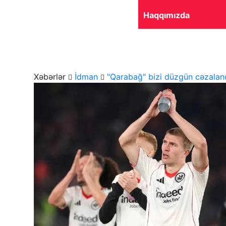
Haqqımızda
Ana səhifə
Gündəm
Siyasət
Qayıdış
Xəbərlər
İdman
"Qarabağ" bizi düzgün cəzalandı