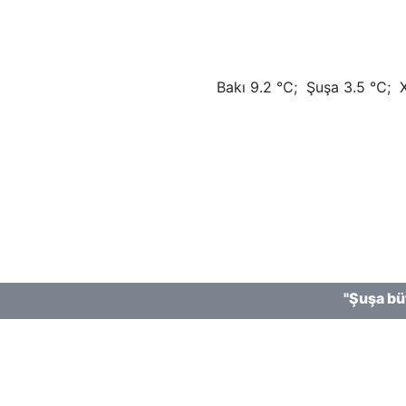
tlarına Dövlət Dəstəyi Agentliyinin maliyyə dəstəyi ilə ha
Bakı 9.2 ℃; Şuşa 3.5 ℃; Xan
"Şuşa bütün Azə