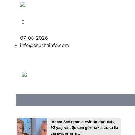
Sayt Azərbaycan Respublikası Qeyri-Hökumət Təşkila
07-08-2026
info@shushainfo.com
“Anam Sadıqcanın evində doğulub,
92 yaşı var, Şuşanı görmək arzusu ilə
yaşayır, amma...”