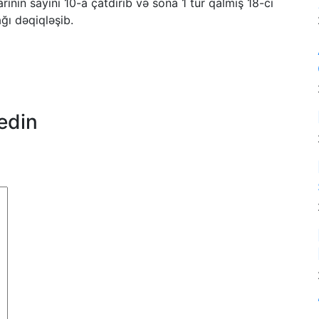
ının sayını 10-a çatdırıb və sona 1 tur qalmış 18-ci
ağı dəqiqləşib.
edin