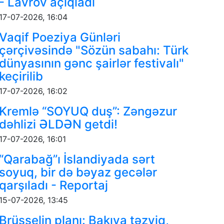
- Lavrov açıqladı
17-07-2026, 16:04
Vaqif Poeziya Günləri
çərçivəsində "Sözün sabahı: Türk
dünyasının gənc şairlər festivalı"
keçirilib
17-07-2026, 16:02
Kremlə “SOYUQ duş”: Zəngəzur
dəhlizi ƏLDƏN getdi!
17-07-2026, 16:01
“Qarabağ”ı İslandiyada sərt
soyuq, bir də bəyaz gecələr
qarşıladı - Reportaj
15-07-2026, 13:45
Brüsselin planı: Bakıya təzyiq,