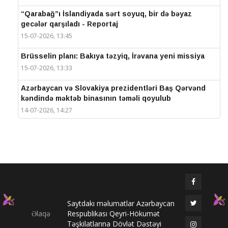
“Qarabağ”ı İslandiyada sərt soyuq, bir də bəyaz
gecələr qarşıladı - Reportaj
15-07-2026, 13:45
Brüsselin planı: Bakıya təzyiq, İrəvana yeni missiya
15-07-2026, 13:33
Azərbaycan və Slovakiya prezidentləri Baş Qərvənd
kəndində məktəb binasının təməli qoyulub
14-07-2026, 14:27
IV Şuşa Qlobal Media Forumu başa çatdı
14-07-2026, 14:26
Prezidentlər Şuşada mətbuata bəyanatlarla çıxış
edirlər
14-07-2026, 14:25
Saytdakı məlumatlar Azərbaycan
Elməddin Behbud: “IV Şuşa Qlobal Media Forumu
Əlaqə
Respublikası Qeyri-Hökumət
beynəlxalq media əməkdaşlığının nüfuzlu
Təşkilatlarına Dövlət Dəstəyi
platformasına çevrilib”