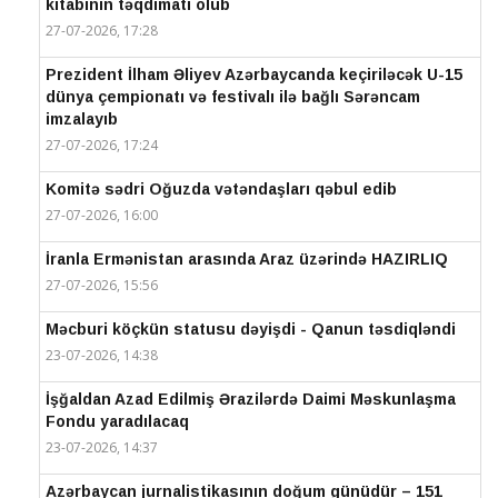
kitabının təqdimatı olub
27-07-2026, 17:28
Prezident İlham Əliyev Azərbaycanda keçiriləcək U-15
dünya çempionatı və festivalı ilə bağlı Sərəncam
imzalayıb
27-07-2026, 17:24
Komitə sədri Oğuzda vətəndaşları qəbul edib
27-07-2026, 16:00
İranla Ermənistan arasında Araz üzərində HAZIRLIQ
27-07-2026, 15:56
Məcburi köçkün statusu dəyişdi - Qanun təsdiqləndi
23-07-2026, 14:38
İşğaldan Azad Edilmiş Ərazilərdə Daimi Məskunlaşma
Fondu yaradılacaq
23-07-2026, 14:37
Azərbaycan jurnalistikasının doğum günüdür – 151