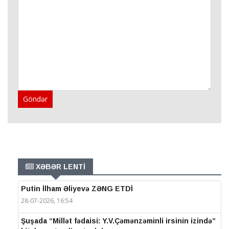
Göndər
XƏBƏR LENTİ
Putin İlham Əliyevə ZƏNG ETDİ
28-07-2026, 16:54
Şuşada “Millət fədaisi: Y.V.Çəmənzəminli irsinin izində”