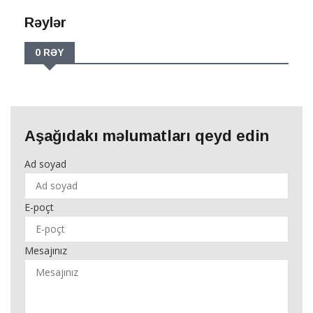
Rəylər
0 RƏY
Aşağıdakı məlumatları qeyd edin
Ad soyad
E-poçt
Mesajınız