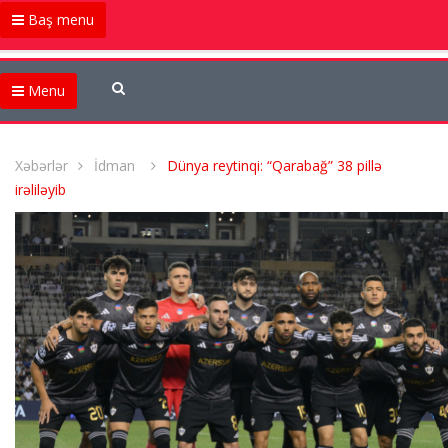
Baş menu
Menu
Xəbərlər
İdman
Dünya reytinqi: “Qarabağ” 38 pillə
irəliləyib