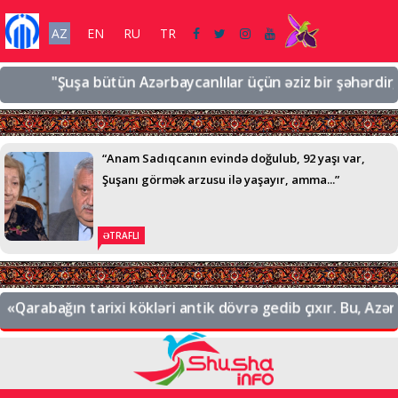
AZ
EN
RU
TR
"Şuşa bütün Azərbaycanlılar üçün əziz bir şəhərdir, əziz
“Anam Sadıqcanın evində doğulub, 92 yaşı var,
Şuşanı görmək arzusu ilə yaşayır, amma...”
ƏTRAFLI
Qarabağın tarixi kökləri antik dövrə gedib çıxır. Bu, Azərba