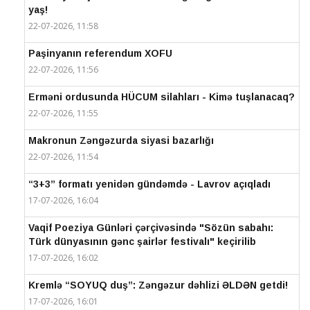
yaş!
22-07-2026, 11:58
Paşinyanın referendum XOFU
22-07-2026, 11:56
Erməni ordusunda HÜCUM silahları - Kimə tuşlanacaq?
22-07-2026, 11:55
Makronun Zəngəzurda siyasi bazarlığı
22-07-2026, 11:54
“3+3” formatı yenidən gündəmdə - Lavrov açıqladı
17-07-2026, 16:04
Vaqif Poeziya Günləri çərçivəsində "Sözün sabahı:
Türk dünyasının gənc şairlər festivalı" keçirilib
17-07-2026, 16:02
Kremlə “SOYUQ duş”: Zəngəzur dəhlizi ƏLDƏN getdi!
17-07-2026, 16:01