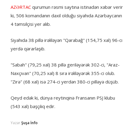
AZƏRTAC
qurumun rəsmi saytına istinadən xəbər verir
ki, 506 komandanın daxil olduğu siyahıda Azərbaycanın
4 təmsilçisi yer alıb.
Siyahıda 38 pillə irəliləyən "Qarabağ" (154,75 xal) 96-cı
yerdə qərarlaşıb.
"Sabah" (79,25 xal) 38 pillə geriləyərək 302-ci, "Araz-
Naxçıvan" (70,25 xal) 8 sıra irəliləyərək 355-ci olub.
"Zirə" (68 xal) isə 274-ci yerdən 380-ci pilləyə düşüb.
Qeyd edək ki, dünya reytinqinə Fransanın PSJ klubu
(543 xal) başçılıq edir.
Yazar
Şuşa İnfo