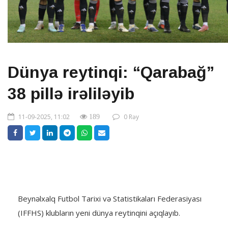
Dünya reytinqi: “Qarabağ”
38 pillə irəliləyib
11-09-2025, 11:02
0 Rəy
189
Beynəlxalq Futbol Tarixi və Statistikaları Federasiyası
(IFFHS) klubların yeni dünya reytinqini açıqlayıb.