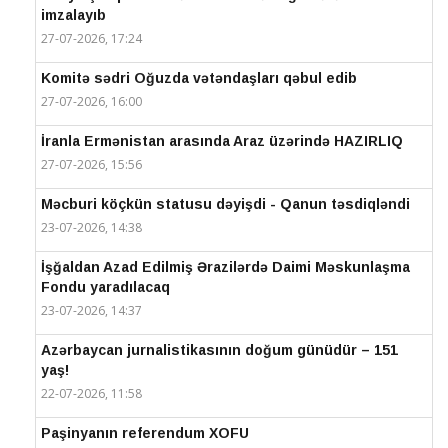
imzalayıb
27-07-2026, 17:24
Komitə sədri Oğuzda vətəndaşları qəbul edib
27-07-2026, 16:00
İranla Ermənistan arasında Araz üzərində HAZIRLIQ
27-07-2026, 15:56
Məcburi köçkün statusu dəyişdi - Qanun təsdiqləndi
23-07-2026, 14:38
İşğaldan Azad Edilmiş Ərazilərdə Daimi Məskunlaşma
Fondu yaradılacaq
23-07-2026, 14:37
Azərbaycan jurnalistikasının doğum günüdür – 151
yaş!
22-07-2026, 11:58
Paşinyanın referendum XOFU