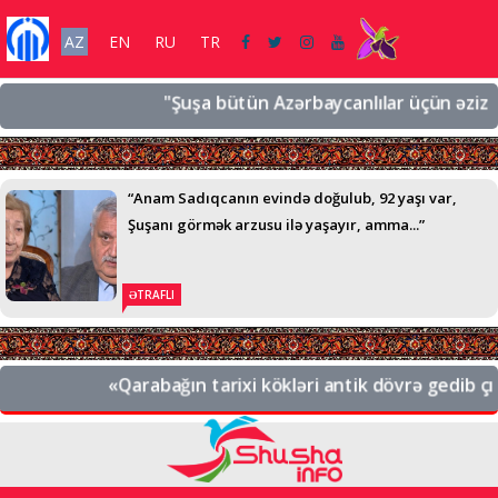
AZ
EN
RU
TR
"Şuşa bütün Azərbaycanlılar üçün əziz bir ş
“Anam Sadıqcanın evində doğulub, 92 yaşı var,
Şuşanı görmək arzusu ilə yaşayır, amma...”
ƏTRAFLI
«Qarabağın tarixi kökləri antik dövrə gedib çıxır