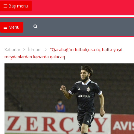
Baş menu
Menu
Xəbərlər
İdman
"Qarabağ"ın futbolçusu üç həftə yaşıl
meydanlardan kənarda qalacaq