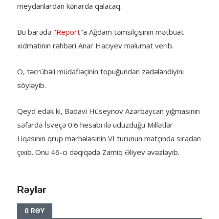
meydanlardan kənarda qalacaq.
Bu barədə
"Report"
a Ağdam təmsilçisinin mətbuat
xidmətinin rəhbəri Anar Hacıyev məlumat verib.
O, təcrübəli müdafiəçinin topuğundan zədələndiyini
söyləyib.
Qeyd edək ki, Bədavi Hüseynov Azərbaycan yığmasının
səfərdə İsveçə 0:6 hesabı ilə uduzduğu Millətlər
Liqasının qrup mərhələsinin VI turunun matçında sıradan
çıxıb. Onu 46-cı dəqiqədə Zamiq Əliyev əvəzləyib.
Rəylər
0 RƏY