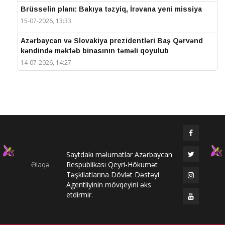
Brüsselin planı: Bakıya təzyiq, İrəvana yeni missiya
15-07-2026, 13:33
Azərbaycan və Slovakiya prezidentləri Baş Qərvənd
kəndində məktəb binasının təməli qoyulub
14-07-2026, 14:27
IV Şuşa Qlobal Media Forumu başa çatdı
14-07-2026, 14:26
Prezidentlər Şuşada mətbuata bəyanatlarla çıxış
edirlər
14-07-2026, 14:25
Saytdakı məlumatlar Azərbaycan
Elməddin Behbud: “IV Şuşa Qlobal Media Forumu
Əlaqə
Respublikası Qeyri-Hökumət
beynəlxalq media əməkdaşlığının nüfuzlu
Təşkilatlarına Dövlət Dəstəyi
platformasına çevrilib”
Agentliyinin mövqeyini əks
14-07-2026, 14:24
etdirmir.
IV Şuşa Qlobal Media Forumu başladı: Prezident
tədbirdə iştirak edir