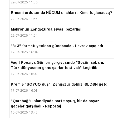
22-07-2026, 11:56
Erməni ordusunda HÜCUM silahları - Kimə tuşlanacaq?
22-07-2026, 11:55
Makronun Zəngəzurda siyasi bazarlığı
22-07-2026, 11:54
“3+3” formatı yenidən gündəmdə - Lavrov açıqladı
17-07-2026, 16:04
Vaqif Poeziya Günləri çərçivəsində "Sözün sabahı:
Türk dünyasının gənc şairlər festivalı" keçirilib
17-07-2026, 16:02
Kremlə “SOYUQ duş”: Zəngəzur dəhlizi ƏLDƏN getdi!
17-07-2026, 16:01
“Qarabağ”ı İslandiyada sərt soyuq, bir də bəyaz
gecələr qarşıladı - Reportaj
15-07-2026, 13:45