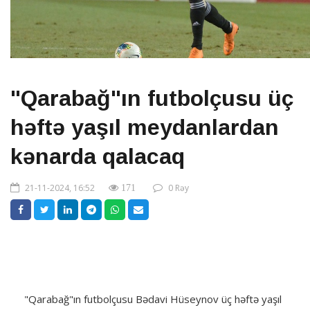
"Qarabağ"ın futbolçusu üç
həftə yaşıl meydanlardan
kənarda qalacaq
21-11-2024, 16:52
0 Rəy
171
"Qarabağ"ın futbolçusu Bədavi Hüseynov üç həftə yaşıl