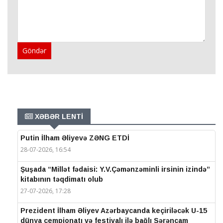
Göndər
XƏBƏR LENTİ
Putin İlham Əliyevə ZƏNG ETDİ
28-07-2026, 16:54
Şuşada “Millət fədaisi: Y.V.Çəmənzəminli irsinin izində”
kitabının təqdimatı olub
27-07-2026, 17:28
Prezident İlham Əliyev Azərbaycanda keçiriləcək U-15
dünya çempionatı və festivalı ilə bağlı Sərəncam