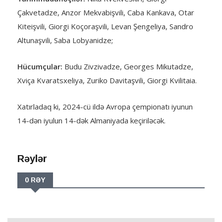
Çakvetadze, Anzor Mekvabişvili, Caba Kankava, Otar
Kiteişvili, Giorgi Koçoraşvili, Levan Şengeliya, Sandro
Altunaşvili, Saba Lobyanidze;
Hücumçular:
Budu Zivzivadze, Georges Mikutadze,
Xviça Kvaratsxeliya, Zuriko Davitaşvili, Giorgi Kvilitaia.
Xatırladaq ki, 2024-cü ildə Avropa çempionatı iyunun
14-dən iyulun 14-dək Almaniyada keçiriləcək.
Rəylər
0 RƏY