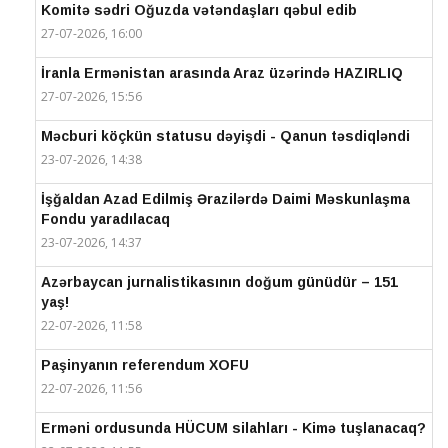
Komitə sədri Oğuzda vətəndaşları qəbul edib
27-07-2026, 16:00
İranla Ermənistan arasında Araz üzərində HAZIRLIQ
27-07-2026, 15:56
Məcburi köçkün statusu dəyişdi - Qanun təsdiqləndi
23-07-2026, 14:38
İşğaldan Azad Edilmiş Ərazilərdə Daimi Məskunlaşma
Fondu yaradılacaq
23-07-2026, 14:37
Azərbaycan jurnalistikasının doğum günüdür – 151
yaş!
22-07-2026, 11:58
Paşinyanın referendum XOFU
22-07-2026, 11:56
Erməni ordusunda HÜCUM silahları - Kimə tuşlanacaq?