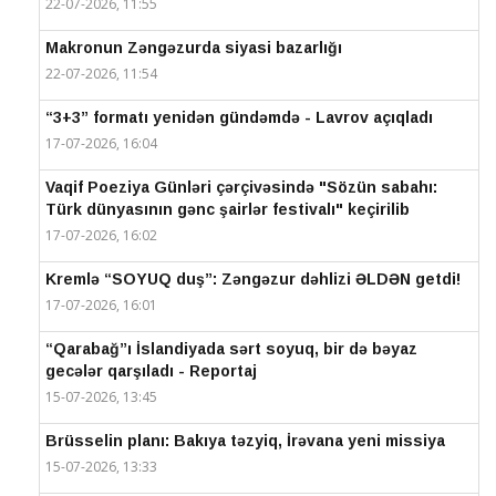
22-07-2026, 11:55
Makronun Zəngəzurda siyasi bazarlığı
22-07-2026, 11:54
“3+3” formatı yenidən gündəmdə - Lavrov açıqladı
17-07-2026, 16:04
Vaqif Poeziya Günləri çərçivəsində "Sözün sabahı:
Türk dünyasının gənc şairlər festivalı" keçirilib
17-07-2026, 16:02
Kremlə “SOYUQ duş”: Zəngəzur dəhlizi ƏLDƏN getdi!
17-07-2026, 16:01
“Qarabağ”ı İslandiyada sərt soyuq, bir də bəyaz
gecələr qarşıladı - Reportaj
15-07-2026, 13:45
Brüsselin planı: Bakıya təzyiq, İrəvana yeni missiya
15-07-2026, 13:33