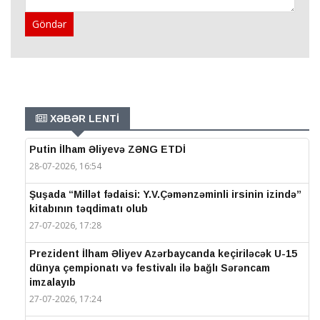
Göndər
XƏBƏR LENTİ
Putin İlham Əliyevə ZƏNG ETDİ
28-07-2026, 16:54
Şuşada “Millət fədaisi: Y.V.Çəmənzəminli irsinin izində”
kitabının təqdimatı olub
27-07-2026, 17:28
Prezident İlham Əliyev Azərbaycanda keçiriləcək U-15
dünya çempionatı və festivalı ilə bağlı Sərəncam
imzalayıb
27-07-2026, 17:24