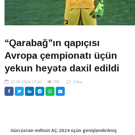
“Qarabağ”ın qapıçısı
Avropa çempionatı üçün
yekun heyətə daxil edildi
22-05-2024, 17:20
0 Rəy
218
Gürcüstan millisin AÇ-2024 üçün genişləndirilmiş