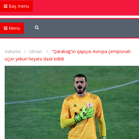
Baş menu
Menu
Xəbərlər
İdman
“Qarabağ”ın qapıçısı Avropa çempionatı
üçün yekun heyətə daxil edildi