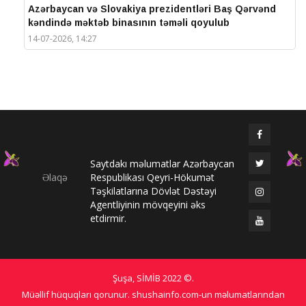
Azərbaycan və Slovakiya prezidentləri Baş Qərvənd
kəndində məktəb binasının təməli qoyulub
14-07-2026, 14:27
IV Şuşa Qlobal Media Forumu başa çatdı
14-07-2026, 14:26
Prezidentlər Şuşada mətbuata bəyanatlarla çıxış
edirlər
14-07-2026, 14:25
Saytdakı məlumatlar Azərbaycan
Elməddin Behbud: “IV Şuşa Qlobal Media Forumu
Əlaqə
Respublikası Qeyri-Hökumət
beynəlxalq media əməkdaşlığının nüfuzlu
Təşkilatlarına Dövlət Dəstəyi
platformasına çevrilib”
Agentliyinin mövqeyini əks
14-07-2026, 14:24
etdirmir.
IV Şuşa Qlobal Media Forumu başladı: Prezident
tədbirdə iştirak edir
13-07-2026, 10:35
Şuşa, SİMİB
2022 ©
.
Qlobal Şuşa
Müəllif hüquqları qorunur. shushainfo.com-un məlumatlarından