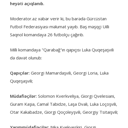
heyəti açıqlanıb.
Moderator.az xəbər verir ki, bu barədə Gürcüstan
Futbol Federasiyası məlumat yayıb. Baş məşqçi Uilli
Saqnol komandaya 26 futbolçu çağırıb.
Milli komandaya "Qarabağ"ın qapıçısı Luka Quqeşaşvili
də dəvət olunub:
Qapıçılar:
Georgi Mamardaşvili, Georgi Loria, Luka
Quqeşaşvili;
Müdafiəçilər:
Solomon Kverkveliya, Giorgi Qvelesiani,
Guram Kaşia, Camal Tabidze, Laşa Dvali, Luka Loçoşvili,
Otar Kakabadze, Giorgi Qoçoleyşvili, Georgiy Tsitaişvili;
Yarımmüdafiəçilər:
Nika Kvekveskiri, Giorgi