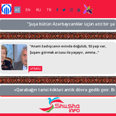
AZ
EN
RU
TR
"Şuşa bütün Azərbaycanlılar üçün əziz bir şəhərdir
“Anam Sadıqcanın evində doğulub, 92 yaşı var,
Şuşanı görmək arzusu ilə yaşayır, amma...”
ƏTRAFLI
«Qarabağın tarixi kökləri antik dövrə gedib çıxır. Bu, 