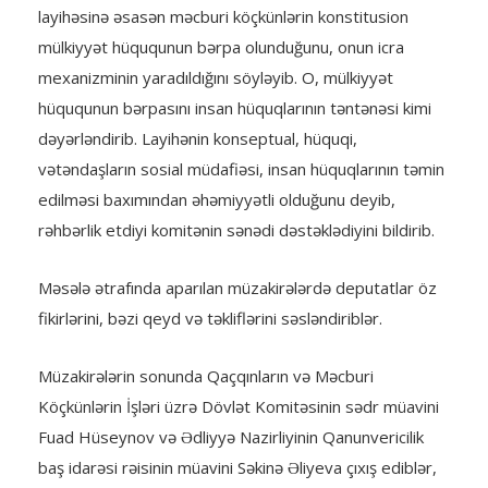
layihəsinə əsasən məcburi köçkünlərin konstitusion
mülkiyyət hüququnun bərpa olunduğunu, onun icra
mexanizminin yaradıldığını söyləyib. O, mülkiyyət
hüququnun bərpasını insan hüquqlarının təntənəsi kimi
dəyərləndirib. Layihənin konseptual, hüquqi,
vətəndaşların sosial müdafiəsi, insan hüquqlarının təmin
edilməsi baxımından əhəmiyyətli olduğunu deyib,
rəhbərlik etdiyi komitənin sənədi dəstəklədiyini bildirib.
Məsələ ətrafında aparılan müzakirələrdə deputatlar öz
fikirlərini, bəzi qeyd və təkliflərini səsləndiriblər.
Müzakirələrin sonunda Qaçqınların və Məcburi
Köçkünlərin İşləri üzrə Dövlət Komitəsinin sədr müavini
Fuad Hüseynov və Ədliyyə Nazirliyinin Qanunvericilik
baş idarəsi rəisinin müavini Səkinə Əliyeva çıxış ediblər,