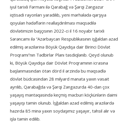
iyul tarixli Fərmanı ilə Qarabağ və Şərqi Zəngəzur
iqtisadi rayonları yaradılıb, yeni mərhələdə qarşıya
qoyulan hədəflərin reallaşdırılması məqsədilə
dövlətimizin başçısının 2022-ci il 16 noyabr tarixli
Sərəncamı ilə “Azərbaycan Respublikasının işğaldan azad
edilmiş ərazilərinə Böyük Qayıdışa dair Birinci Dövlət
Proqramı”nın Tədbirlər Planı təsdiqlənib. Qeyd olunub
ki, Böyük Qayıdışa dair Dövlət Proqramının icrasına
başlanmasından ötən dörd il ərzində bu məqsədlə
dövlət büdcəsindən 28 milyard manata yaxın vəsait
ayrılıb, Qarabağda və Şərqi Zəngəzurda 40-dan çox
yaşayış məntəqəsində keçmiş məcburi köçkünlərin daimi
yaşayışı təmin olunub. İşğaldan azad edilmiş ərazilərdə
hazırda 85 minə yaxın soydaşımız yaşayır, təhsil alır və
işlə təmin edilib.