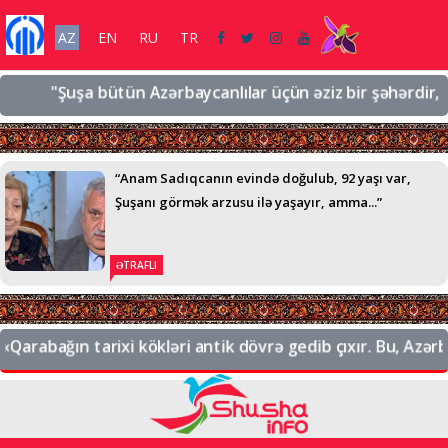
AZ
EN
RU
TR
"Şuşa bütün Azərbaycanlılar üçün əziz bir şəhərdir, əziz b
“Anam Sadıqcanın evində doğulub, 92 yaşı var,
Şuşanı görmək arzusu ilə yaşayır, amma...”
ƏTRAFLI
abağın tarixi kökləri antik dövrə gedib çıxır. Bu, Azərbayc