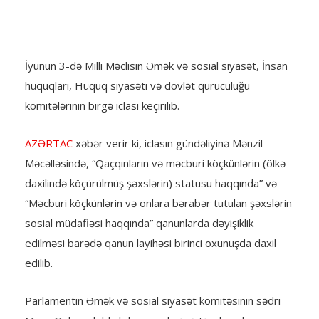
İyunun 3-də Milli Məclisin Əmək və sosial siyasət, İnsan
hüquqları, Hüquq siyasəti və dövlət quruculuğu
komitələrinin birgə iclası keçirilib.
AZƏRTAC
xəbər verir ki, iclasın gündəliyinə Mənzil
Məcəlləsində, “Qaçqınların və məcburi köçkünlərin (ölkə
daxilində köçürülmüş şəxslərin) statusu haqqında” və
“Məcburi köçkünlərin və onlara bərabər tutulan şəxslərin
sosial müdafiəsi haqqında” qanunlarda dəyişiklik
edilməsi barədə qanun layihəsi birinci oxunuşda daxil
edilib.
Parlamentin Əmək və sosial siyasət komitəsinin sədri