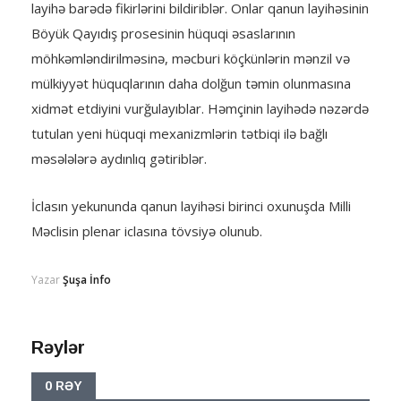
layihə barədə fikirlərini bildiriblər. Onlar qanun layihəsinin
Böyük Qayıdış prosesinin hüquqi əsaslarının
möhkəmləndirilməsinə, məcburi köçkünlərin mənzil və
mülkiyyət hüquqlarının daha dolğun təmin olunmasına
xidmət etdiyini vurğulayıblar. Həmçinin layihədə nəzərdə
tutulan yeni hüquqi mexanizmlərin tətbiqi ilə bağlı
məsələlərə aydınlıq gətiriblər.
İclasın yekununda qanun layihəsi birinci oxunuşda Milli
Məclisin plenar iclasına tövsiyə olunub.
Yazar
Şuşa İnfo
Rəylər
0 RƏY