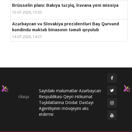
Brüsselin planı: Bakıya təzyiq, İrəvana yeni missiya
15-07-2026, 13:33
Azərbaycan və Slovakiya prezidentləri Baş Qərvənd
kəndində məktəb binasının təməli qoyulub
14-07-2026, 14:27
IV Şuşa Qlobal Media Forumu başa çatdı
14-07-2026, 14:26
Prezidentlər Şuşada mətbuata bəyanatlarla çıxış
edirlər
14-07-2026, 14:25
Saytdakı məlumatlar Azərbaycan
Elməddin Behbud: “IV Şuşa Qlobal Media Forumu
Əlaqə
Respublikası Qeyri-Hökumət
beynəlxalq media əməkdaşlığının nüfuzlu
Təşkilatlarına Dövlət Dəstəyi
platformasına çevrilib”
Agentliyinin mövqeyini əks
14-07-2026, 14:24
etdirmir.
IV Şuşa Qlobal Media Forumu başladı: Prezident
tədbirdə iştirak edir