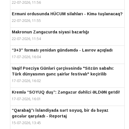
22-07-2026, 11:56
Erməni ordusunda HÜCUM silahları - Kimə tuşlanacaq?
22-07-2026, 11:55
Makronun Zəngəzurda siyasi bazarlığı
22-07-2026, 11:54
“3+3” formatı yenidən gündəmdə - Lavrov açıqladı
17-07-2026, 16:04
Vaqif Poeziya Günləri çərçivəsində "Sözün sabahı:
Türk dünyasının gənc şairlər festivalı" keçirilib
17-07-2026, 16:02
Kremlə “SOYUQ duş”: Zəngəzur dəhlizi ƏLDƏN getdi!
17-07-2026, 16:01
“Qarabağ”ı İslandiyada sərt soyuq, bir də bəyaz
gecələr qarşıladı - Reportaj
15-07-2026, 13:45