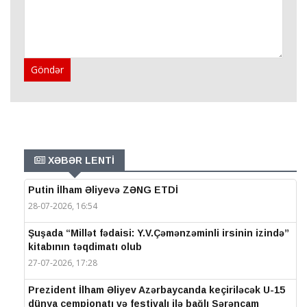
Göndər
XƏBƏR LENTİ
Putin İlham Əliyevə ZƏNG ETDİ
28-07-2026, 16:54
Şuşada “Millət fədaisi: Y.V.Çəmənzəminli irsinin izində”
kitabının təqdimatı olub
27-07-2026, 17:28
Prezident İlham Əliyev Azərbaycanda keçiriləcək U-15
dünya çempionatı və festivalı ilə bağlı Sərəncam