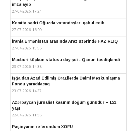
imzalayıb
27-07-2026, 17:24
Komitə sədri Oğuzda vətəndaşları qəbul edib
27-07-2026, 16:00
İranla Ermənistan arasında Araz üzərində HAZIRLIQ
27-07-2026, 15:56
Məcburi köçkün statusu dəyişdi - Qanun təsdiqləndi
23-07-2026, 14:38
İşğaldan Azad Edilmiş Ərazilərdə Daimi Məskunlaşma
Fondu yaradılacaq
23-07-2026, 14:37
Azərbaycan jurnalistikasının doğum günüdür – 151
yaş!
22-07-2026, 11:58
Paşinyanın referendum XOFU