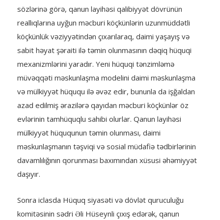
sözlərinə görə, qanun layihəsi qalibiyyət dövrünün
reallıqlarına uyğun məcburi köçkünlərin uzunmüddətli
köçkünlük vəziyyətindən çıxarılaraq, daimi yaşayış və
sabit həyat şəraiti ilə təmin olunmasının dəqiq hüquqi
mexanizmlərini yaradır. Yeni hüquqi tənzimləmə
müvəqqəti məskunlaşma modelini daimi məskunlaşma
və mülkiyyət hüququ ilə əvəz edir, bununla da işğaldan
azad edilmiş ərazilərə qayıdan məcburi köçkünlər öz
evlərinin tamhüquqlu sahibi olurlar. Qanun layihəsi
mülkiyyət hüququnun təmin olunması, daimi
məskunlaşmanın təşviqi və sosial müdafiə tədbirlərinin
davamlılığının qorunması baxımından xüsusi əhəmiyyət
daşıyır.
Sonra iclasda Hüquq siyasəti və dövlət quruculuğu
komitəsinin sədri Əli Hüseynli çıxış edərək, qanun