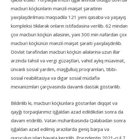
məcburi köçkünlərin mənzil-məişət şəraitinin
yaxşılaşdırılması məqsədilə 121 yeni qəsəbə və yaşayış
kompleksi tikilərək onların istifadəsinə verilib. 62 mindən
çox məcburi köçkün ailəsinin, yəni 300 min nəfərdən çox
məcburi köçkünün mənzil-məişət şəraiti yaxşılaşdırılıb.
Dövlət tərəfindən məcburi köçkün ailələrinə uzun illər
ərzində təhsil və vergi güzəştləri, vahid aylıq müavinət,
ünvanlı sosial yardım, məşğulluq proqramları, tibbi-
sosial reabilitasiya və digər sosial müdafiə
mexanizmləri çərçivəsində davamlı dəstək göstərilib.
Bildirilib ki, məcburi köçkünlərə göstərilən diqqət və
qayğı torpaqlarımız işğaldan azad edildikdən sonra da
davam etdirilib. Vətən müharibəsində Qələbədən sonra
işğaldan azad edilmiş ərazilərdə geniş bərpa və
quruculuq işləri həyata keçirilib. Prezidentin 2021-ci il 7