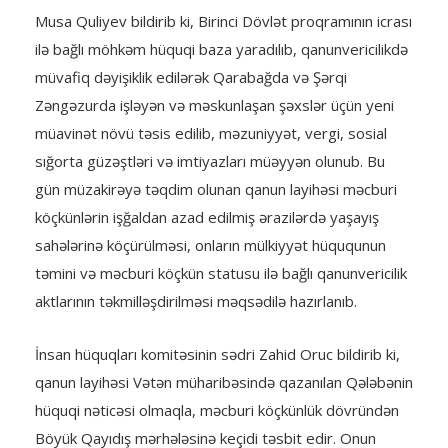
Musa Quliyev bildirib ki, Birinci Dövlət proqramının icrası
ilə bağlı möhkəm hüquqi baza yaradılıb, qanunvericilikdə
müvafiq dəyişiklik edilərək Qarabağda və Şərqi
Zəngəzurda işləyən və məskunlaşan şəxslər üçün yeni
müavinət növü təsis edilib, məzuniyyət, vergi, sosial
sığorta güzəştləri və imtiyazları müəyyən olunub. Bu
gün müzakirəyə təqdim olunan qanun layihəsi məcburi
köçkünlərin işğaldan azad edilmiş ərazilərdə yaşayış
sahələrinə köçürülməsi, onların mülkiyyət hüququnun
təmini və məcburi köçkün statusu ilə bağlı qanunvericilik
aktlarının təkmilləşdirilməsi məqsədilə hazırlanıb.
İnsan hüquqları komitəsinin sədri Zahid Oruc bildirib ki,
qanun layihəsi Vətən müharibəsində qazanılan Qələbənin
hüquqi nəticəsi olmaqla, məcburi köçkünlük dövründən
Böyük Qayıdış mərhələsinə keçidi təsbit edir. Onun