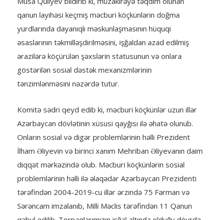
Musa Quliyev bildirib ki, müzakirəyə təqdim olunan
qanun layihəsi keçmiş məcburi köçkünlərin doğma
yurdlarında dayanıqlı məskunlaşmasının hüquqi
əsaslarının təkmilləşdirilməsini, işğaldan azad edilmiş
ərazilərə köçürülən şəxslərin statusunun və onlara
göstərilən sosial dəstək mexanizmlərinin
tənzimlənməsini nəzərdə tutur.
Komitə sədri qeyd edib ki, məcburi köçkünlər uzun illər
Azərbaycan dövlətinin xüsusi qayğısı ilə əhatə olunub.
Onların sosial və digər problemlərinin həlli Prezident
İlham Əliyevin və birinci xanım Mehriban Əliyevanın daim
diqqət mərkəzində olub. Məcburi köçkünlərin sosial
problemlərinin həlli ilə əlaqədar Azərbaycan Prezidenti
tərəfindən 2004-2019-cu illər ərzində 75 Fərman və
Sərəncam imzalanıb, Milli Məclis tərəfindən 11 Qanun
qəbul edilib. Torpaqlarımızın işğal altında olduğu dövrdə