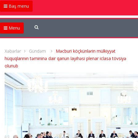
Baş menu
Menu
Xəbərlər
Gündəm
Məcburi köçkünlərin mülkiyyət
hüquqlarının təmininə dair qanun layihəsi plenar iclasa tövsiyə
olunub