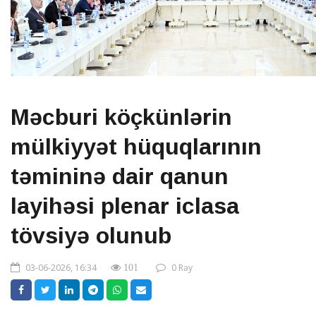
Məcburi köçkünlərin
mülkiyyət hüquqlarının
təmininə dair qanun
layihəsi plenar iclasa
tövsiyə olunub
03-06-2026, 16:34
0 Rəy
101