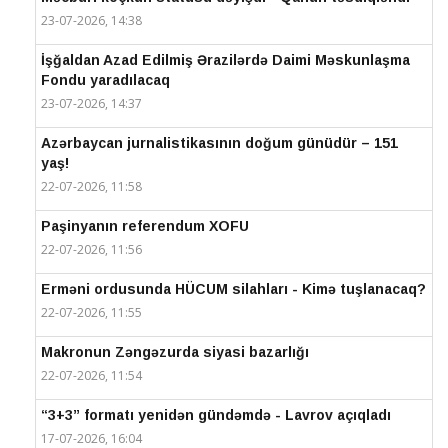
23-07-2026, 14:38
İşğaldan Azad Edilmiş Ərazilərdə Daimi Məskunlaşma
Fondu yaradılacaq
23-07-2026, 14:37
Azərbaycan jurnalistikasının doğum günüdür – 151
yaş!
22-07-2026, 11:58
Paşinyanın referendum XOFU
22-07-2026, 11:56
Erməni ordusunda HÜCUM silahları - Kimə tuşlanacaq?
22-07-2026, 11:55
Makronun Zəngəzurda siyasi bazarlığı
22-07-2026, 11:54
“3+3” formatı yenidən gündəmdə - Lavrov açıqladı
17-07-2026, 16:04