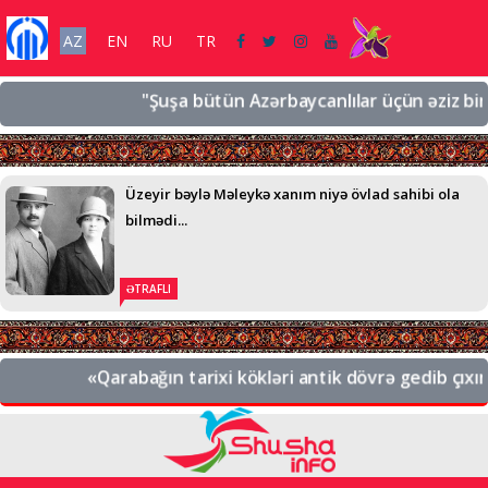
AZ
EN
RU
TR
"Şuşa bütün Azərbaycanlılar üçün əziz bir şəhə
Üzeyir bəylə Məleykə xanım niyə övlad sahibi ola
bilmədi...
ƏTRAFLI
«Qarabağın tarixi kökləri antik dövrə gedib çıxır. B