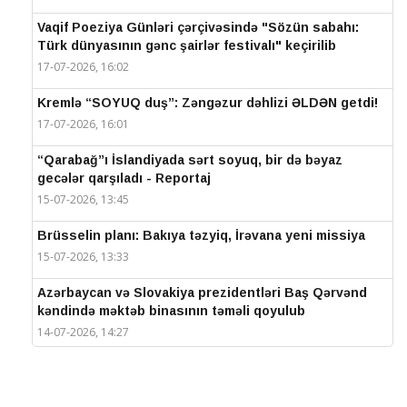
Vaqif Poeziya Günləri çərçivəsində "Sözün sabahı:
Türk dünyasının gənc şairlər festivalı" keçirilib
17-07-2026, 16:02
Kremlə “SOYUQ duş”: Zəngəzur dəhlizi ƏLDƏN getdi!
17-07-2026, 16:01
“Qarabağ”ı İslandiyada sərt soyuq, bir də bəyaz
gecələr qarşıladı - Reportaj
15-07-2026, 13:45
Brüsselin planı: Bakıya təzyiq, İrəvana yeni missiya
15-07-2026, 13:33
Azərbaycan və Slovakiya prezidentləri Baş Qərvənd
kəndində məktəb binasının təməli qoyulub
14-07-2026, 14:27
IV Şuşa Qlobal Media Forumu başa çatdı
14-07-2026, 14:26