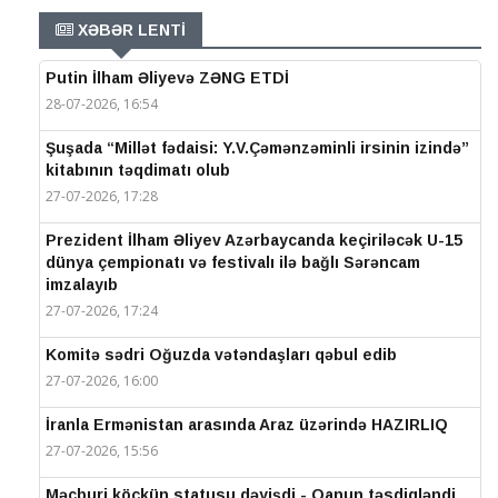
XƏBƏR LENTİ
Putin İlham Əliyevə ZƏNG ETDİ
28-07-2026, 16:54
Şuşada “Millət fədaisi: Y.V.Çəmənzəminli irsinin izində”
kitabının təqdimatı olub
27-07-2026, 17:28
Prezident İlham Əliyev Azərbaycanda keçiriləcək U-15
dünya çempionatı və festivalı ilə bağlı Sərəncam
imzalayıb
27-07-2026, 17:24
Komitə sədri Oğuzda vətəndaşları qəbul edib
27-07-2026, 16:00
İranla Ermənistan arasında Araz üzərində HAZIRLIQ
27-07-2026, 15:56
Məcburi köçkün statusu dəyişdi - Qanun təsdiqləndi