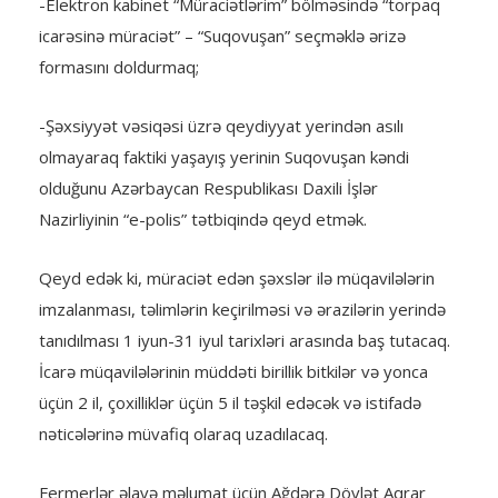
-Elektron kabinet “Müraciətlərim” bölməsində “torpaq
icarəsinə müraciət” – “Suqovuşan” seçməklə ərizə
formasını doldurmaq;
-Şəxsiyyət vəsiqəsi üzrə qeydiyyat yerindən asılı
olmayaraq faktiki yaşayış yerinin Suqovuşan kəndi
olduğunu Azərbaycan Respublikası Daxili İşlər
Nazirliyinin “e-polis” tətbiqində qeyd etmək.
Qeyd edək ki, müraciət edən şəxslər ilə müqavilələrin
imzalanması, təlimlərin keçirilməsi və ərazilərin yerində
tanıdılması 1 iyun-31 iyul tarixləri arasında baş tutacaq.
İcarə müqavilələrinin müddəti birillik bitkilər və yonca
üçün 2 il, çoxilliklər üçün 5 il təşkil edəcək və istifadə
nəticələrinə müvafiq olaraq uzadılacaq.
Fermerlər əlavə məlumat üçün Ağdərə Dövlət Aqrar