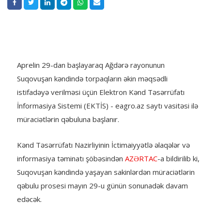
Aprelin 29-dan başlayaraq Ağdərə rayonunun
Suqovuşan kəndində torpaqların əkin məqsədli
istifadəyə verilməsi üçün Elektron Kənd Təsərrüfatı
İnformasiya Sistemi (EKTİS) - eagro.az saytı vasitəsi ilə
müraciətlərin qəbuluna başlanır.
Kənd Təsərrüfatı Nazirliyinin İctimaiyyətlə əlaqələr və
informasiya təminatı şöbəsindən
AZƏRTAC
-a bildirilib ki,
Suqovuşan kəndində yaşayan sakinlərdən müraciətlərin
qəbulu prosesi mayın 29-u günün sonunadək davam
edəcək.