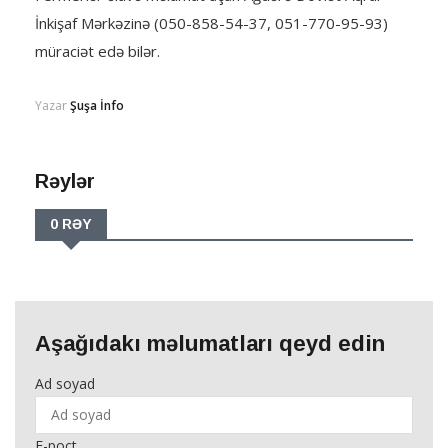
İnkişaf Mərkəzinə (050-858-54-37, 051-770-95-93)
müraciət edə bilər.
Yazar
Şuşa İnfo
Rəylər
0 RƏY
Aşağıdakı məlumatları qeyd edin
Ad soyad
E-poçt