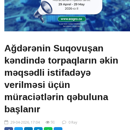
Ağdərənin Suqovuşan
kəndində torpaqların əkin
məqsədli istifadəyə
verilməsi üçün
müraciətlərin qəbuluna
başlanır
29-04-2026, 17:04
0 Rəy
91