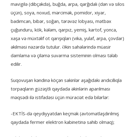
mavigilə (dibçəkdə), buğda, arpa, qarğıdalı (dən və silos
üçün), soya, noxud, mərcimək, pomidor, xiyar,
badımcan, bibər, soğan, tərəvəz lobyası, mətbəx
çuğunduru, kök, kələm, qarpız, yemiş, kartof, yonca,
xaşa və müxtəlif ot qarışıqları (vika, yulaf, arpa, çovdar)
əkilməsi nəzərdə tutulur. Əkin sahələrində müasir
damlama və çiləmə suvarma sisteminin olması tələb
edilir.
Suqovuşan kəndinə köçən sakinlər aşağıdakı arıdıcıllıqla
torpaqların güzəştli qaydada əkinlərin aparılması
məqsədi ilə istifadəsi üçün müraciət edə bilərlər:
-EKTİS-də qeydiyyatdan keçmək (avtomatlaşdırılmış
qaydada fermer elektron kabinetinə sahib olmaq);