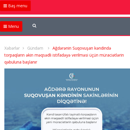
Baş menu
Menu
Xəbərlər
Gündəm
Ağdərənin Suqovuşan kəndində
torpaqların əkin məqsədli istifadəyə verilməsi üçün müraciətlərin
qəbuluna başlanır