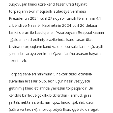
Suqovuşan kəndi üzrə kənd təsərrüfatı təyinatlı
torpaqların əkin məqsədli istifadəyə verilməsi
Prezidentin 2024-cü il 27 noyabr tarixli Fərmanının 4.1-
ci bəndi və Nazirlər Kabinetinin 2024-cü il 26 dekabr
tarixli qərarı ilə təsdiqlənən “Azərbaycan Respublikasının
işğaldan azad edilmiş ərazilərində kənd təsərrüfatı
təyinatlı torpaqların kənd və qəsəbə sakinlərinə güzəştli
şərtlərlə icarəyə verilməsi Qaydaları”na əsasən həyata
keçiriləcək.
Torpaq sahələri minimum 5 hektar təşkil etməklə
suvarılan ərazilər olub, əkin üçün hazır vəziyyətə
gətirilmiş kənd ətrafında yerləşən torpaqlardır. Bu
kənddə birillik və çoxillik bitkilərdən - armud, gilas,
şaftalı, nektarin, ərik, nar, qoz, fındıq, şabalıd, üzüm
(süfrə və texniki), moruq, böyürtkən, çiyələk, qarağat,