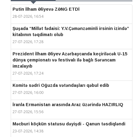
Putin İlham Əliyevə ZƏNG ETDİ
28-07-2026, 16:54
Şuşada “Millət fədaisi: Y.V.Çəmənzəminli irsinin izində”
kitabının təqdimatı olub
27-07-2026, 17:28
Prezident İlham Əliyev Azərbaycanda keçiriləcək U-15
dünya çempionatı və festivalı ilə bağlı Sərəncam
imzalayıb
27-07-2026, 17:24
Komitə sədri Oğuzda vətəndaşları qəbul edib
27-07-2026, 16:00
İranla Ermənistan arasında Araz üzərində HAZIRLIQ
27-07-2026, 15:56
Məcburi köçkün statusu dəyişdi - Qanun təsdiqləndi
23-07-2026, 14:38