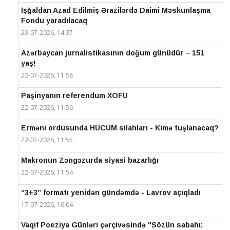
İşğaldan Azad Edilmiş Ərazilərdə Daimi Məskunlaşma
Fondu yaradılacaq
23-07-2026, 14:37
Azərbaycan jurnalistikasının doğum günüdür – 151
yaş!
22-07-2026, 11:58
Paşinyanın referendum XOFU
22-07-2026, 11:56
Erməni ordusunda HÜCUM silahları - Kimə tuşlanacaq?
22-07-2026, 11:55
Makronun Zəngəzurda siyasi bazarlığı
22-07-2026, 11:54
“3+3” formatı yenidən gündəmdə - Lavrov açıqladı
17-07-2026, 16:04
Vaqif Poeziya Günləri çərçivəsində "Sözün sabahı: