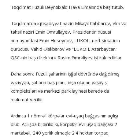
Təqdimat Füzuli Beynəlxalq Hava Limanında baş tutub.
Təqdimatda iqtisadiyyat naziri Mikayıl Cabbarov, elm və
təhsil naziri Emin Əmrullayev, Prezidentin xüsusi
nümayəndəsi Emin Hüseynov, LUKOIL neft şirkətinin
qurucusu Vahid Ələkbərov və "LUKOIL Azərbaycan"
QSC-nin baş direktoru Rasim Əmrəliyev iştirak ediblər.
Daha sonra Füzuli şəhərinin işğal dövründə dağıdılmış
vəziyyəti, şəhərin baş planı, inşa olunan yaşayış
kompleksləri və mərkəzi park layihəsi barədə də
məlumat verilib.
Ardınca 1 nömrəli körpələr evi-uşaq bağçasının açılışı
olub. Açılışda bildirilib ki, körpələr evi-uşaq bağçası 2
mərtəbəli, 240 yerlik olmaqla 2.4 hektar torpaq