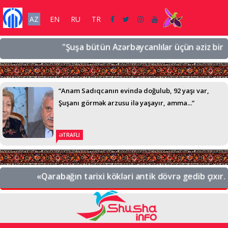
AZ
EN
RU
TR
"Şuşa bütün Azərbaycanlılar üçün əziz bir şəhər
“Anam Sadıqcanın evində doğulub, 92 yaşı var,
Şuşanı görmək arzusu ilə yaşayır, amma...”
ƏTRAFLI
«Qarabağın tarixi kökləri antik dövrə gedib çıxır. B