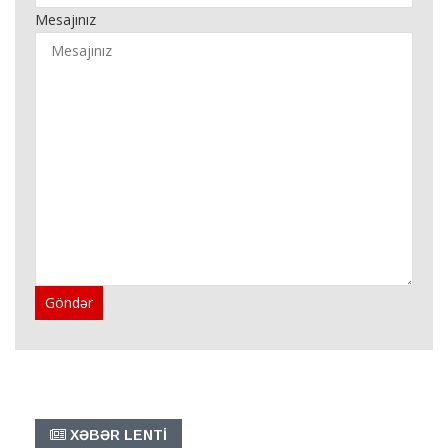
Mesajınız
Göndər
XƏBƏR LENTİ