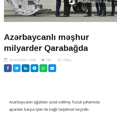
Azərbaycanlı məşhur
milyarder Qarabağda
24-04-2026, 14:06
0 Rəy
116
Azərbaycanın işğaldan azad edilmiş Füzuli şəhərində
aparılan bərpa işləri ilə bağlı təqdimat keçirilib.