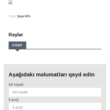
Yazar
Şuşa İnfo
Rəylər
0 RƏY
Aşağıdakı məlumatları qeyd edin
Ad soyad
E-poçt