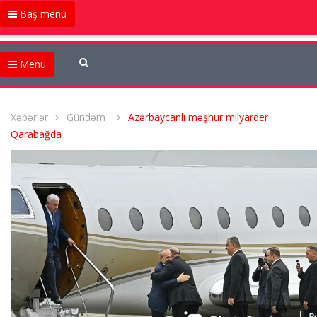
Baş menu
Menu
Xəbərlər
Gündəm
Azərbaycanlı məşhur milyarder
Qarabağda