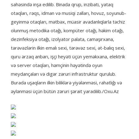
sahəsində inşa edilib. Binada qrup, inzibati, yataq
otaqları, rəqs, idman və musiqi zalları, hovuz, soyunub-
geyinmə otaqları, mətbəx, müasir avadanlıqlarla təchiz
olunmuş metodika otağı, kompüter otağı, həkim otağı,
dezinfeksiya otağı, izolyator palata, camaşırxana,
tərəvəzlərin ilkin emalı sexi, tərəvəz sexi, ət-balıq sexi,
quru ərzaq anbarı, işçi heyəti üçün yeməkxana, elektrik
və server otaqları, həmçinin həyətində oyun
meydançaları və digər zəruri infrastruktur qurulub.
Burada uşaqların ilkin biliklərə yiyələnməsi, rahatlığı və
əylənməsi üçün bütün zəruri şərait yaradılıb./Oxu.Az