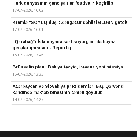
Türk dünyasının gənc şairlər festivalı" keçirilib
17-07-2026, 16:02
Kremlə “SOYUQ duş”: Zəngəzur dəhlizi ƏLDƏN getdi!
17-07-2026, 16:01
“Qarabağ”ı İslandiyada sərt soyuq, bir də bəyaz
gecələr qarşıladı - Reportaj
15-07-2026, 13:45
Brüsselin planı: Bakıya təzyiq, İrəvana yeni missiya
15-07-2026, 13:33
Azərbaycan və Slovakiya prezidentləri Baş Qərvənd
kəndində məktəb binasının təməli qoyulub
14-07-2026, 14:27
IV Şuşa Qlobal Media Forumu başa çatdı
14-07-2026, 14:26
Prezidentlər Şuşada mətbuata bəyanatlarla çıxış