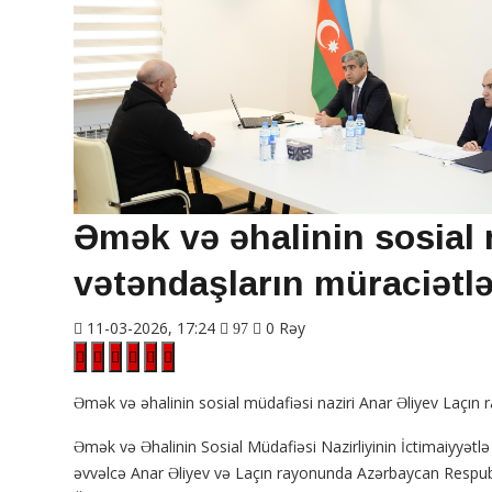
Əmək və əhalinin sosial 
vətəndaşların müraciətlə
11-03-2026, 17:24
0 Rəy
97
Əmək və əhalinin sosial müdafiəsi naziri Anar Əliyev Laçın r
Əmək və Əhalinin Sosial Müdafiəsi Nazirliyinin İctimaiyyətl
əvvəlcə Anar Əliyev və Laçın rayonunda Azərbaycan Resp