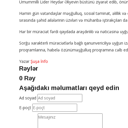
Ümummilli Lider Heydər Əliyevin büstünü ziyarət edib, önünə
Həmin gün vətəndaşlar məşğulluq, sosial təminat, əlillik və 
sırasında şəhid ailələrinin üzvləri və müharibə iştirakçıları da
Hər bir müraciət fərdi qaydada araşdırılıb və nəticəsinə uyğu
Sorğu xarakterli müraciətlərlə bağlı qanunvericiliyə uyğun iz
proqramlarına, habelə özünüməşğulluq proqramına cəlb edilm
Yazar
Şuşa İnfo
Rəylər
0 Rəy
Aşağıdakı məlumatları qeyd edin
Ad soyad
E-poçt