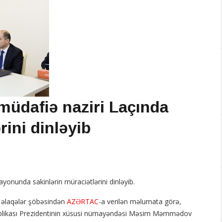
müdafiə naziri Laçında
rini dinləyib
ayonunda sakinlərin müraciətlərini dinləyib.
ə əlaqələr şöbəsindən
AZƏRTAC
-a verilən məlumata görə,
ublikası Prezidentinin xüsusi nümayəndəsi Məsim Məmmədov