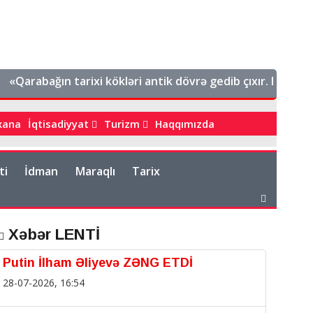
Qarabağın tarixi kökləri antik dövrə gedib çıxır. Bu, Azərba
bxana
İqtisadiyyat
Turizm
Haqqımızda
ti
İdman
Maraqlı
Tarix
Xəbər LENTİ
Putin İlham Əliyevə ZƏNG ETDİ
28-07-2026, 16:54