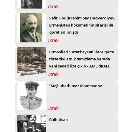
Ətraflı
Səfir Əbdürrəhim bəy Haqverdiyev
Ermənistan hökumətinin sifarişi ilə
qarət edilmişdi
Ətraflı
Ermənilərin azərbaycanlılara qarşı
törətdiyi etnik təmizləmə barədə
yeni sənəd üzə çıxıb - AMERİKALI
GENERALIN TELEQRAMI
Ətraflı
“Məğlubedilməz Məmmədov”
Ətraflı
Bülbülcan