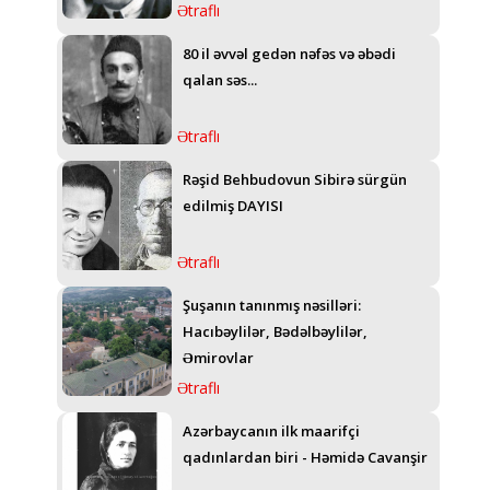
Ətraflı
80 il əvvəl gedən nəfəs və əbədi
qalan səs...
Ətraflı
Rəşid Behbudovun Sibirə sürgün
edilmiş DAYISI
Ətraflı
Şuşanın tanınmış nəsilləri:
Hacıbəylilər, Bədəlbəylilər,
Əmirovlar
Ətraflı
Azərbaycanın ilk maarifçi
qadınlardan biri - Həmidə Cavanşir