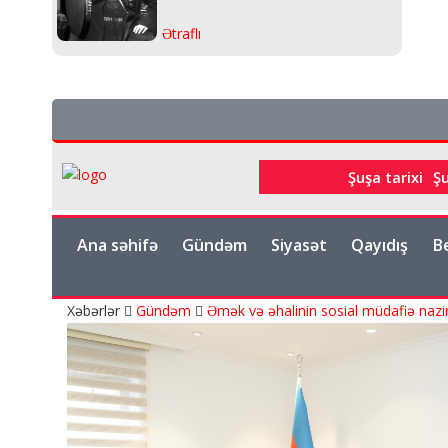
Ətraflı
Şuşa tarixi
Ş
Ana səhifə
Gündəm
Siyasət
Qayıdış
B
Xəbərlər
Gündəm
Əmək və əhalinin sosial müdafiə nazir