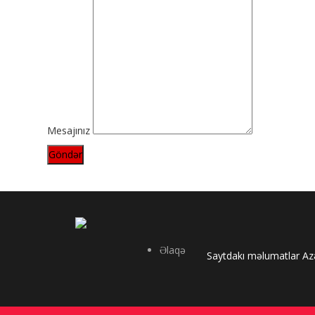
Mesajınız
Göndər
Əlaqə
Saytdakı məlumatlar Azə