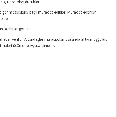
 gül dəstələri düzüblər.
digər məsələlərlə bağlı müraciət ediblər. Müraciət edənlər
 olub.
n tədbirlər görülüb.
ahatlar verilib. Vətəndaşlar müraciətləri əsasında aktiv məşğulluq
ələri üçün qeydiyyata alınıblar.