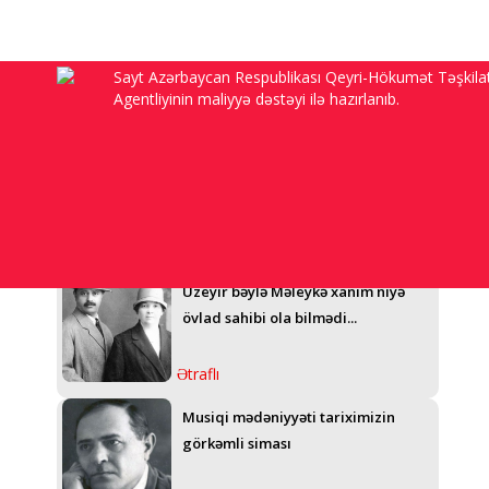
Sayt Azərbaycan Respublikası Qeyri-Hökumət Təşkilat
Agentliyinin maliyyə dəstəyi ilə hazırlanıb.
“Anam Sadıqcanın evində doğulub,
92 yaşı var, Şuşanı görmək arzusu ilə
yaşayır, amma...”
Ətraflı
Üzeyir bəylə Məleykə xanım niyə
övlad sahibi ola bilmədi...
Ətraflı
Musiqi mədəniyyəti tariximizin
görkəmli siması