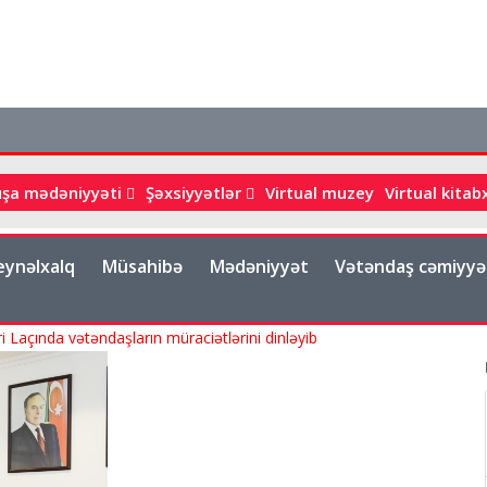
«
uşa mədəniyyəti
Şəxsiyyətlər
Virtual muzey
Virtual kita
eynəlxalq
Müsahibə
Mədəniyyət
Vətəndaş cəmiyyə
i Laçında vətəndaşların müraciətlərini dinləyib