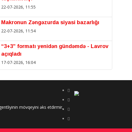
22-07-2026, 11:55
Makronun Zəngəzurda siyasi bazarlığı
22-07-2026, 11:54
“3+3” formatı yenidən gündəmdə - Lavrov
açıqladı
17-07-2026, 16:04
Vaqif Poeziya Günləri çərçivəsində "Sözün
sabahı: Türk dünyasının gənc şairlər
festivalı" keçirilib
17-07-2026, 16:02
ntliyinin mövqeyini əks etdirmir.
Kremlə “SOYUQ duş”: Zəngəzur dəhlizi
ƏLDƏN getdi!