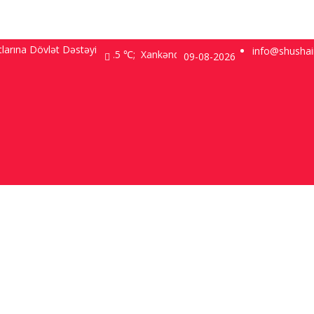
larına Dövlət Dəstəyi
info@shusha
Bakı 9.2 ℃; Şuşa 3.5 ℃; Xankəndi 2 ℃;
09-08-2026