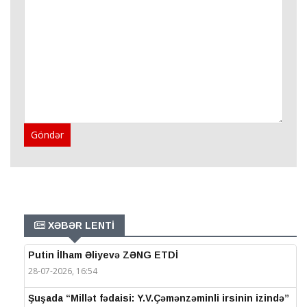
Göndər
XƏBƏR LENTİ
Putin İlham Əliyevə ZƏNG ETDİ
28-07-2026, 16:54
Şuşada “Millət fədaisi: Y.V.Çəmənzəminli irsinin izində”