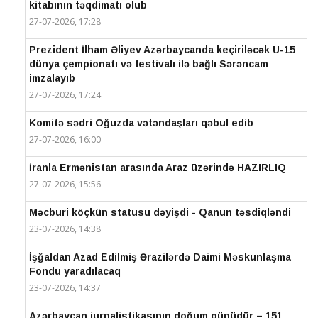
kitabının təqdimatı olub
27-07-2026, 17:28
Prezident İlham Əliyev Azərbaycanda keçiriləcək U-15
dünya çempionatı və festivalı ilə bağlı Sərəncam
imzalayıb
27-07-2026, 17:24
Komitə sədri Oğuzda vətəndaşları qəbul edib
27-07-2026, 16:00
İranla Ermənistan arasında Araz üzərində HAZIRLIQ
27-07-2026, 15:56
Məcburi köçkün statusu dəyişdi - Qanun təsdiqləndi
23-07-2026, 14:38
İşğaldan Azad Edilmiş Ərazilərdə Daimi Məskunlaşma
Fondu yaradılacaq
23-07-2026, 14:37
Azərbaycan jurnalistikasının doğum günüdür – 151