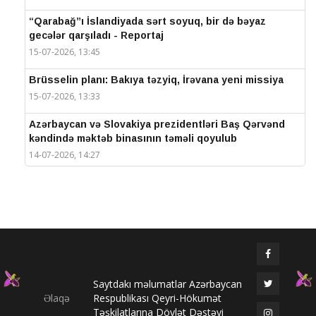
“Qarabağ”ı İslandiyada sərt soyuq, bir də bəyaz
gecələr qarşıladı - Reportaj
15-07-2026, 13:45
Brüsselin planı: Bakıya təzyiq, İrəvana yeni missiya
15-07-2026, 13:33
Azərbaycan və Slovakiya prezidentləri Baş Qərvənd
kəndində məktəb binasının təməli qoyulub
14-07-2026, 14:27
IV Şuşa Qlobal Media Forumu başa çatdı
14-07-2026, 14:26
Prezidentlər Şuşada mətbuata bəyanatlarla çıxış
edirlər
14-07-2026, 14:25
Saytdakı məlumatlar Azərbaycan
Elməddin Behbud: “IV Şuşa Qlobal Media Forumu
Əlaqə
Respublikası Qeyri-Hökumət
beynəlxalq media əməkdaşlığının nüfuzlu
Təşkilatlarına Dövlət Dəstəyi
platformasına çevrilib”