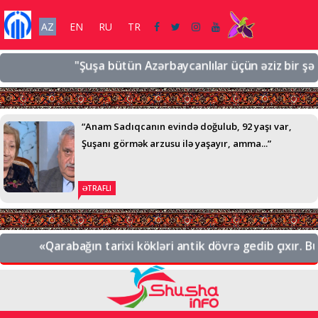
AZ
EN
RU
TR
"Şuşa bütün Azərbaycanlılar üçün əziz bir şəhərdi
“Anam Sadıqcanın evində doğulub, 92 yaşı var,
Şuşanı görmək arzusu ilə yaşayır, amma...”
ƏTRAFLI
«Qarabağın tarixi kökləri antik dövrə gedib çıxır. Bu, 