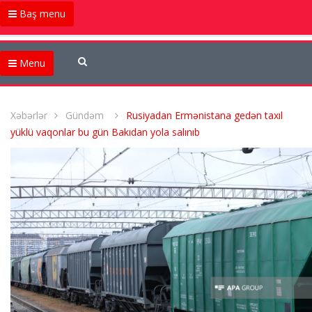
Baş menu
Menu
Xəbərlər
Gündəm
Rusiyadan Ermənistana gedən taxıl
yüklü vaqonlar bu gün Bakıdan yola salınıb