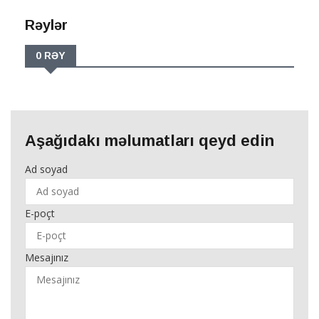
Rəylər
0 RƏY
Aşağıdakı məlumatları qeyd edin
Ad soyad
E-poçt
Mesajınız