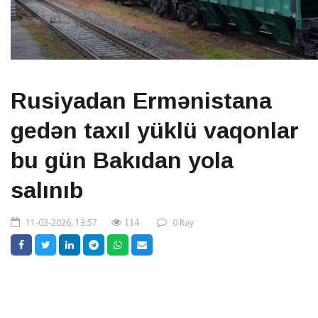
Rusiyadan Ermənistana
gedən taxıl yüklü vaqonlar
bu gün Bakıdan yola
salınıb
11-03-2026, 13:57
0 Rəy
114