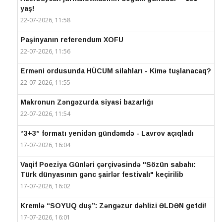
yaş!
22-07-2026, 11:58
Paşinyanın referendum XOFU
22-07-2026, 11:56
Erməni ordusunda HÜCUM silahları - Kimə tuşlanacaq?
22-07-2026, 11:55
Makronun Zəngəzurda siyasi bazarlığı
22-07-2026, 11:54
“3+3” formatı yenidən gündəmdə - Lavrov açıqladı
17-07-2026, 16:04
Vaqif Poeziya Günləri çərçivəsində "Sözün sabahı:
Türk dünyasının gənc şairlər festivalı" keçirilib
17-07-2026, 16:02
Kremlə “SOYUQ duş”: Zəngəzur dəhlizi ƏLDƏN getdi!
17-07-2026, 16:01