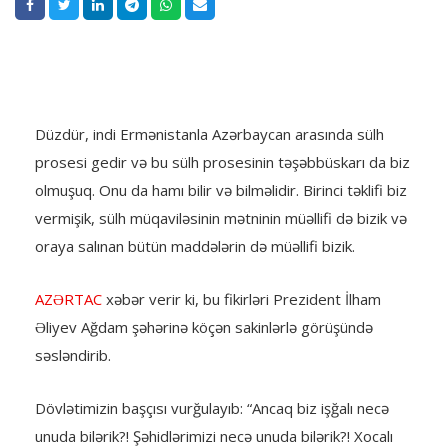
Düzdür, indi Ermənistanla Azərbaycan arasında sülh
prosesi gedir və bu sülh prosesinin təşəbbüskarı da biz
olmuşuq. Onu da hamı bilir və bilməlidir. Birinci təklifi biz
vermişik, sülh müqaviləsinin mətninin müəllifi də bizik və
oraya salınan bütün maddələrin də müəllifi bizik.
AZƏRTAC
xəbər verir ki, bu fikirləri Prezident İlham
Əliyev Ağdam şəhərinə köçən sakinlərlə görüşündə
səsləndirib.
Dövlətimizin başçısı vurğulayıb: “Ancaq biz işğalı necə
unuda bilərik?! Şəhidlərimizi necə unuda bilərik?! Xocalı