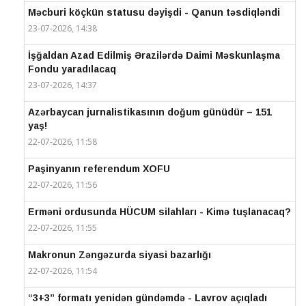
Məcburi köçkün statusu dəyişdi - Qanun təsdiqləndi
23-07-2026, 14:38
İşğaldan Azad Edilmiş Ərazilərdə Daimi Məskunlaşma
Fondu yaradılacaq
23-07-2026, 14:37
Azərbaycan jurnalistikasının doğum günüdür – 151
yaş!
22-07-2026, 11:58
Paşinyanın referendum XOFU
22-07-2026, 11:56
Erməni ordusunda HÜCUM silahları - Kimə tuşlanacaq?
22-07-2026, 11:55
Makronun Zəngəzurda siyasi bazarlığı
22-07-2026, 11:54
“3+3” formatı yenidən gündəmdə - Lavrov açıqladı