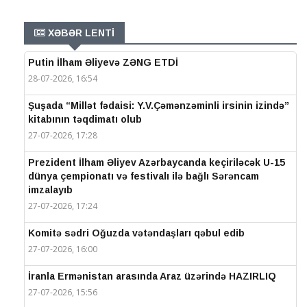
XƏBƏR LENTİ
Putin İlham Əliyevə ZƏNG ETDİ
28-07-2026, 16:54
Şuşada “Millət fədaisi: Y.V.Çəmənzəminli irsinin izində”
kitabının təqdimatı olub
27-07-2026, 17:28
Prezident İlham Əliyev Azərbaycanda keçiriləcək U-15
dünya çempionatı və festivalı ilə bağlı Sərəncam
imzalayıb
27-07-2026, 17:24
Komitə sədri Oğuzda vətəndaşları qəbul edib
27-07-2026, 16:00
İranla Ermənistan arasında Araz üzərində HAZIRLIQ
27-07-2026, 15:56