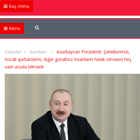
Baş menu
Menu
Xəbərlər
Gündəm
Azərbaycan Prezidenti: Şəhidlərimizi,
Xocalı qurbanlarını, digər günahsız insanların həlak olmasını heç
vaxt unuda bilmərik