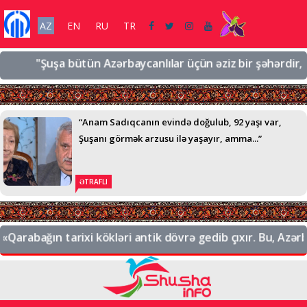
AZ
EN
RU
TR
"Şuşa bütün Azərbaycanlılar üçün əziz bir şəhərdir, əziz 
“Anam Sadıqcanın evində doğulub, 92 yaşı var,
Şuşanı görmək arzusu ilə yaşayır, amma...”
ƏTRAFLI
arabağın tarixi kökləri antik dövrə gedib çıxır. Bu, Azərbay