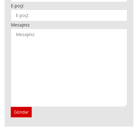
E-poçt
Mesajınız
Göndər