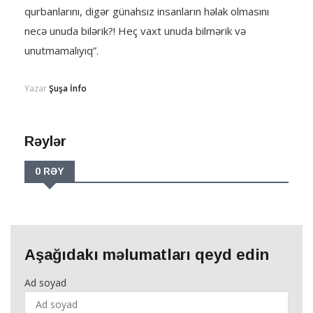
qurbanlarını, digər günahsız insanların həlak olmasını
necə unuda bilərik?! Heç vaxt unuda bilmərik və
unutmamalıyıq”.
Yazar
Şuşa İnfo
Rəylər
0 RƏY
Aşağıdakı məlumatları qeyd edin
Ad soyad