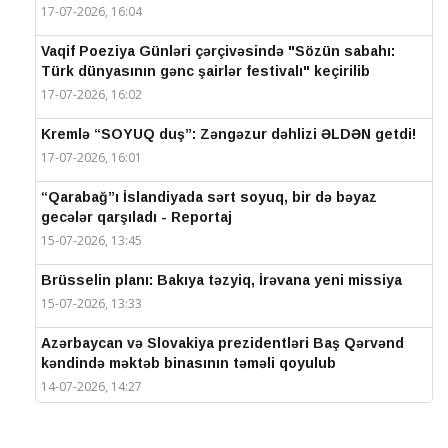
17-07-2026, 16:04
Vaqif Poeziya Günləri çərçivəsində "Sözün sabahı:
Türk dünyasının gənc şairlər festivalı" keçirilib
17-07-2026, 16:02
Kremlə “SOYUQ duş”: Zəngəzur dəhlizi ƏLDƏN getdi!
17-07-2026, 16:01
“Qarabağ”ı İslandiyada sərt soyuq, bir də bəyaz
gecələr qarşıladı - Reportaj
15-07-2026, 13:45
Brüsselin planı: Bakıya təzyiq, İrəvana yeni missiya
15-07-2026, 13:33
Azərbaycan və Slovakiya prezidentləri Baş Qərvənd
kəndində məktəb binasının təməli qoyulub
14-07-2026, 14:27
IV Şuşa Qlobal Media Forumu başa çatdı