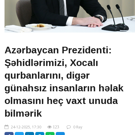
Azərbaycan Prezidenti:
Şəhidlərimizi, Xocalı
qurbanlarını, digər
günahsız insanların həlak
olmasını heç vaxt unuda
bilmərik
24-12-2025, 17:30
0 Rəy
123