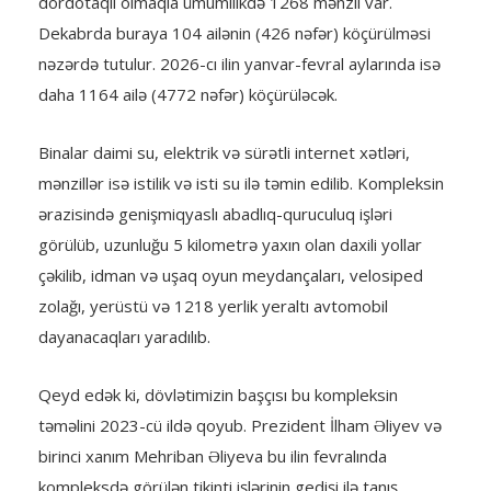
dördotaqlı olmaqla ümumilikdə 1268 mənzil var.
Dekabrda buraya 104 ailənin (426 nəfər) köçürülməsi
nəzərdə tutulur. 2026-cı ilin yanvar-fevral aylarında isə
daha 1164 ailə (4772 nəfər) köçürüləcək.
Binalar daimi su, elektrik və sürətli internet xətləri,
mənzillər isə istilik və isti su ilə təmin edilib. Kompleksin
ərazisində genişmiqyaslı abadlıq-quruculuq işləri
görülüb, uzunluğu 5 kilometrə yaxın olan daxili yollar
çəkilib, idman və uşaq oyun meydançaları, velosiped
zolağı, yerüstü və 1218 yerlik yeraltı avtomobil
dayanacaqları yaradılıb.
Qeyd edək ki, dövlətimizin başçısı bu kompleksin
təməlini 2023-cü ildə qoyub. Prezident İlham Əliyev və
birinci xanım Mehriban Əliyeva bu ilin fevralında
kompleksdə görülən tikinti işlərinin gedişi ilə tanış