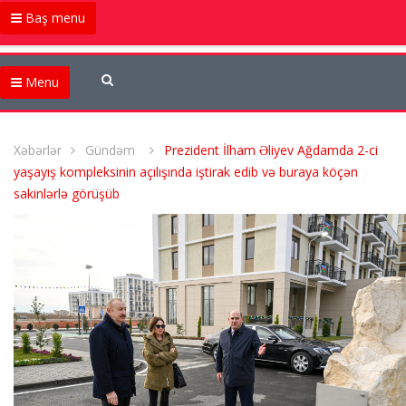
Baş menu
Menu
Xəbərlər
Gündəm
Prezident İlham Əliyev Ağdamda 2-ci
yaşayış kompleksinin açılışında iştirak edib və buraya köçən
sakinlərlə görüşüb