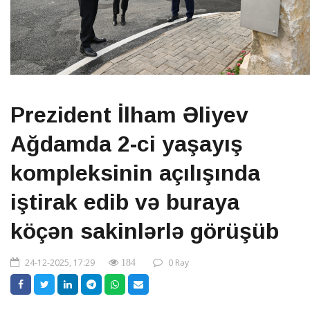
Prezident İlham Əliyev
Ağdamda 2-ci yaşayış
kompleksinin açılışında
iştirak edib və buraya
köçən sakinlərlə görüşüb
24-12-2025, 17:29
0 Rəy
184