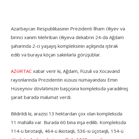
Azərbaycan Respublikasının Prezidenti İlham Əliyev və
birinci xanım Mehriban Əliyeva dekabrın 24-də Ağdam
şəhərində 2-ci yaşayış kompleksinin açılışında iştirak
edib və buraya köçən sakinlərlə görüşüblər.
AZƏRTAC
xəbər verir ki, Ağdam, Füzuli və Xocavənd
rayonlarında Prezidentin xüsusi nümayəndəsi Emin
Hüseynov dövlətimizin başçısına kompleksdə yaradılmış
şərait barədə məlumat verdi.
Bildirildi ki, ərazisi 13 hektardan çox olan kompleksdə
11 məhəllə var. Burada 60 bina inşa edilib. Kompleksdə
114-ü birotaqlı, 464-ü ikiotaqlı, 536-sı üçotaqlı, 154-ü