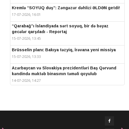
Kremlə “SOYUQ duş”: Zəngəzur dəhlizi ƏLDƏN getdi!
17-07-2026, 16:01
“Qarabağ”ı İslandiyada sərt soyuq, bir də bəyaz
gecələr qarşıladı - Reportaj
15-07-2026, 13:45
Brüsselin planı: Bakıya təzyiq, İrəvana yeni missiya
15-07-2026, 13:33
Azərbaycan və Slovakiya prezidentləri Baş Qərvənd
kəndində məktəb binasının təməli qoyulub
14-07-2026, 14:27
IV Şuşa Qlobal Media Forumu başa çatdı
14-07-2026, 14:26
Prezidentlər Şuşada mətbuata bəyanatlarla çıxış
edirlər
14-07-2026, 14:25