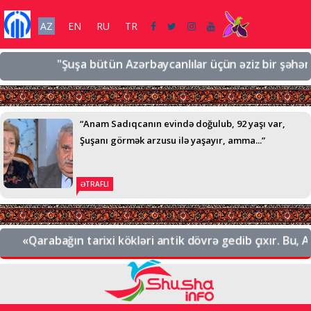
AZ
EN
RU
TR
"Şuşa bütün Azərbaycanlılar üçün əziz bir şəhərdir, ə
“Anam Sadıqcanın evində doğulub, 92 yaşı var,
Şuşanı görmək arzusu ilə yaşayır, amma...”
ƏTRAFLI
«Qarabağın tarixi kökləri antik dövrə gedib çıxır. Bu, Azə