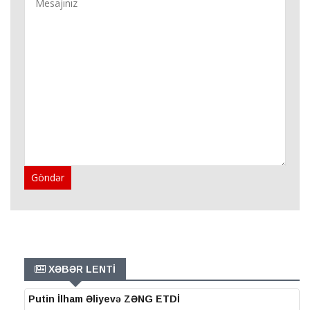
Göndər
XƏBƏR LENTİ
Putin İlham Əliyevə ZƏNG ETDİ