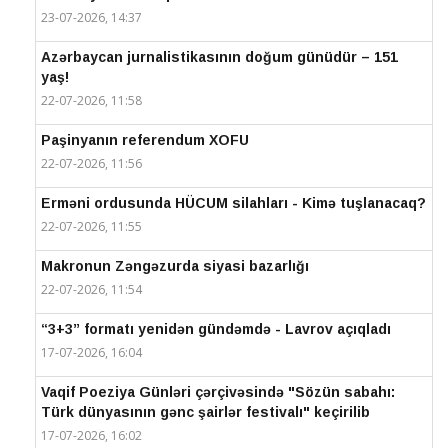
23-07-2026, 14:37
Azərbaycan jurnalistikasının doğum günüdür – 151
yaş!
22-07-2026, 11:58
Paşinyanın referendum XOFU
22-07-2026, 11:56
Erməni ordusunda HÜCUM silahları - Kimə tuşlanacaq?
22-07-2026, 11:55
Makronun Zəngəzurda siyasi bazarlığı
22-07-2026, 11:54
“3+3” formatı yenidən gündəmdə - Lavrov açıqladı
17-07-2026, 16:04
Vaqif Poeziya Günləri çərçivəsində "Sözün sabahı:
Türk dünyasının gənc şairlər festivalı" keçirilib
17-07-2026, 16:02