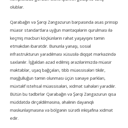
olublar.
Qarabağın və Şərqi Zəngəzurun bərpasında əsas prinsip
müasir standartlara uyğun məntəqələrin qurulması ilə
keçmiş məcburi köçkünlərin rahat yaşayışını təmin
etməkdən ibarətdir. Bununla yanaşı, sosial
infrastrukturun yaradılması xüsusilə diqqət mərkəzində
saxlanılır. İşğaldan azad edilmiş ərazilərimizdə müasir
məktəblər, uşaq bağçaları, tibb müəssisələri tikilir,
məşğulluğun təmin olunması üçün sənaye parkları,
müxtəlif istehsal müəssisələri, xidmət sahələri yaradılır.
Bütün bu tədbirlər Qarabağın və Şərqi Zəngəzurun qısa
müddətdə dirçəldilməsinə, əhalinin dayanıqlı
məskunlaşmasına və bölgənin sürətli inkişafına xidmət
edir.