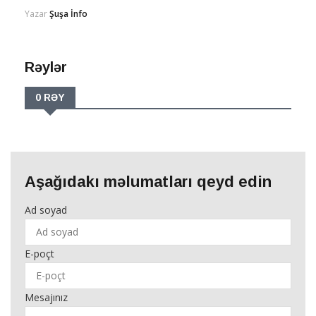
Yazar
Şuşa İnfo
Rəylər
0 RƏY
Aşağıdakı məlumatları qeyd edin
Ad soyad
E-poçt
Mesajınız