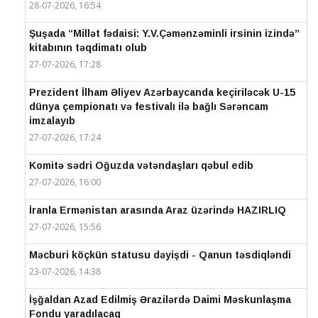
28-07-2026, 16:54
Şuşada “Millət fədaisi: Y.V.Çəmənzəminli irsinin izində”
kitabının təqdimatı olub
27-07-2026, 17:28
Prezident İlham Əliyev Azərbaycanda keçiriləcək U-15
dünya çempionatı və festivalı ilə bağlı Sərəncam
imzalayıb
27-07-2026, 17:24
Komitə sədri Oğuzda vətəndaşları qəbul edib
27-07-2026, 16:00
İranla Ermənistan arasında Araz üzərində HAZIRLIQ
27-07-2026, 15:56
Məcburi köçkün statusu dəyişdi - Qanun təsdiqləndi
23-07-2026, 14:38
İşğaldan Azad Edilmiş Ərazilərdə Daimi Məskunlaşma
Fondu yaradılacaq