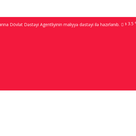
Bakı 9.2 ℃; Şuşa 3.5 ℃; 
na Dövlət Dəstəyi Agentliyinin maliyyə dəstəyi ilə hazırlanıb.