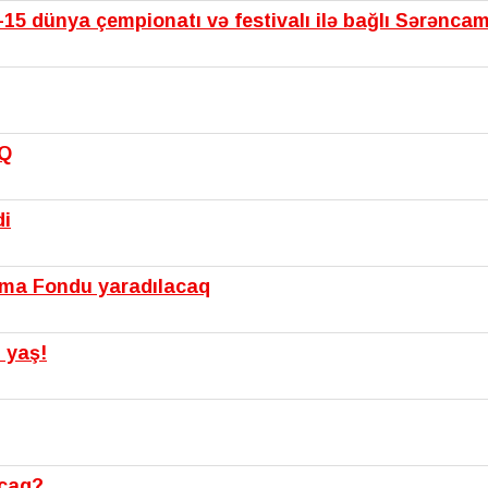
15 dünya çempionatı və festivalı ilə bağlı Sərənca
IQ
di
şma Fondu yaradılacaq
 yaş!
acaq?