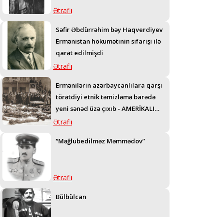
Ətraflı
Səfir Əbdürrəhim bəy Haqverdiyev
Ermənistan hökumətinin sifarişi ilə
qarət edilmişdi
Ətraflı
Ermənilərin azərbaycanlılara qarşı
törətdiyi etnik təmizləmə barədə
yeni sənəd üzə çıxıb - AMERİKALI
GENERALIN TELEQRAMI
Ətraflı
“Məğlubedilməz Məmmədov”
Ətraflı
Bülbülcan