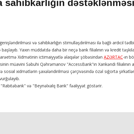
 sahibkarlığın dəstəklənməsi
nişləndirilməsi və sahibkarlığın stimullaşdırılması ilə bağlı ardıcıl tədb
 başlayıb. Yaxın müddətdə daha bir neçə bank filialının və kredit təşkila
İdarəetmə Xidmətinin ictimaiyyətlə əlaqələr şöbəsindən
AZƏRTAC
-ın b
inin müavini Səbuhi Qəhrəmanov "AccessBank"ın Xankəndi filialının a
 sosial xidmətlərin şaxələndirilməsi çərçivəsində özəl sığorta şirkətlər
vurğulayıb.
"Rabitəbank" və "Beynəlxalq Bank" fəaliyyət göstərir.