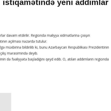
 istiqamətində yeni addımlar
irlər davam etdirilir. Regionda maliyyə xidmətlərinə çıxışın
tının açılması nəzərdə tutulur.
ölgə müxbirinə bildirilib ki, bunu Azərbaycan Respublikası Prezidentinin
çılış mərasimində deyib.
inin də fəaliyyətə başladığını qeyd edib. O, atılan addımların regionda