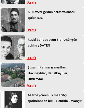
Ətraflı
80 il əvvəl gedən nəfəs və əbədi
qalan səs...
Ətraflı
Rəşid Behbudovun Sibirə sürgün
edilmiş DAYISI
Ətraflı
Şuşanın tanınmış nəsilləri:
Hacıbəylilər, Bədəlbəylilər,
Əmirovlar
Ətraflı
Azərbaycanın ilk maarifçi
qadınlardan biri - Həmidə Cavanşir