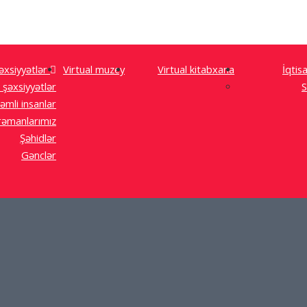
əxsiyyətlər
Virtual muzey
Virtual kitabxana
İqtis
 şəxsiyyətlər
S
əmli insanlar
əmanlarımız
Şəhidlər
Gənclər