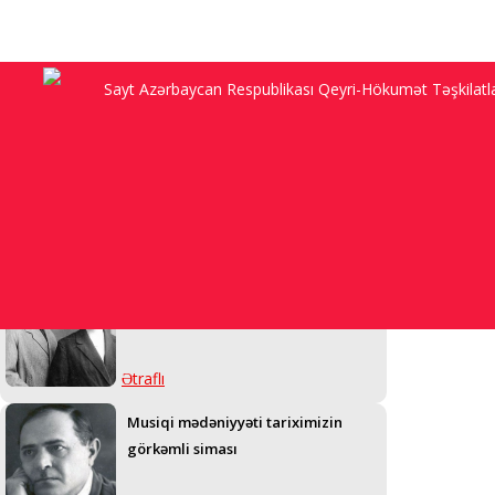
Sayt Azərbaycan Respublikası Qeyri-Hökumət Təşkilatları
“Anam Sadıqcanın evində doğulub,
92 yaşı var, Şuşanı görmək arzusu ilə
yaşayır, amma...”
Ətraflı
Üzeyir bəylə Məleykə xanım niyə
övlad sahibi ola bilmədi...
Ətraflı
Musiqi mədəniyyəti tariximizin
görkəmli siması