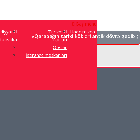
Baş menu
adiyyat
Turizm
Haqqımızda
«Qarabağın tarixi kökləri antik dövrə gedib çıxır. B
tatistika
Təbiəti
Otellər
İstirahət məskənləri