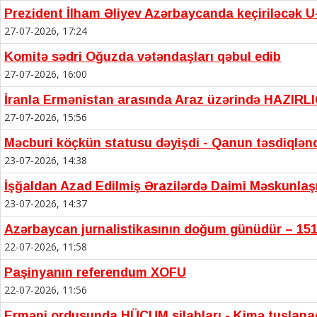
Prezident İlham Əliyev Azərbaycanda keçiriləcək U-
27-07-2026, 17:24
Komitə sədri Oğuzda vətəndaşları qəbul edib
27-07-2026, 16:00
İranla Ermənistan arasında Araz üzərində HAZIRL
27-07-2026, 15:56
Məcburi köçkün statusu dəyişdi - Qanun təsdiqlən
23-07-2026, 14:38
İşğaldan Azad Edilmiş Ərazilərdə Daimi Məskunla
23-07-2026, 14:37
Azərbaycan jurnalistikasının doğum günüdür – 151
22-07-2026, 11:58
Paşinyanın referendum XOFU
22-07-2026, 11:56
Erməni ordusunda HÜCUM silahları - Kimə tuşlan