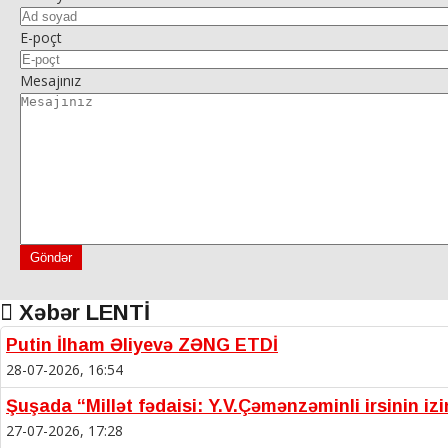
E-poçt
Mesajınız
Göndər
Xəbər LENTİ
Putin İlham Əliyevə ZƏNG ETDİ
28-07-2026, 16:54
Şuşada “Millət fədaisi: Y.V.Çəmənzəminli irsinin iz
27-07-2026, 17:28