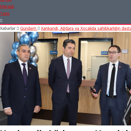
Maraqlı
Tarix
Xəbərlər
Gündəm
Xankəndi, Ağdərə və Xocalıda sahibkarlığın dəstə