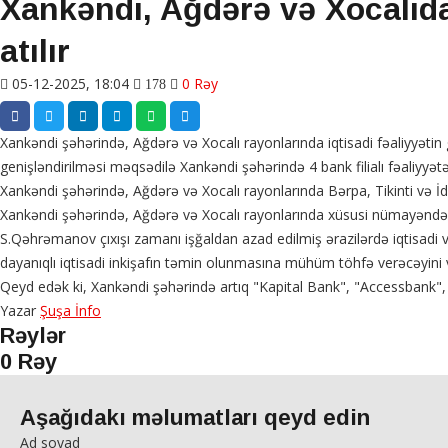
Xankəndi, Ağdərə və Xocalıda
atılır
05-12-2025, 18:04
0 Rəy
178
Xankəndi şəhərində, Ağdərə və Xocalı rayonlarında iqtisadi fəaliyyətin ge
genişləndirilməsi məqsədilə Xankəndi şəhərində 4 bank filialı fəaliyyətə
Xankəndi şəhərində, Ağdərə və Xocalı rayonlarında Bərpa, Tikinti və 
Xankəndi şəhərində, Ağdərə və Xocalı rayonlarında xüsusi nümayəndəs
S.Qəhrəmanov çıxışı zamanı işğaldan azad edilmiş ərazilərdə iqtisadi və
dayanıqlı iqtisadi inkişafın təmin olunmasına mühüm töhfə verəcəyini 
Qeyd edək ki, Xankəndi şəhərində artıq "Kapital Bank", "Accessbank", 
Yazar
Şuşa İnfo
Rəylər
0 Rəy
Aşağıdakı məlumatları qeyd edin
Ad soyad