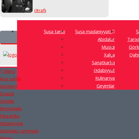
Ətraflı
Şuşa tarixi
Şuşa mədəniyyəti
Ş
Abidələr
Tarixi
Musiqi
Görk
Xalça
Qəhr
Sənətkarlıq
Ədəbiyyat
Menu
Kulinariya
Ana səhifə
Geyimlər
Gündəm
Siyasət
Qayıdış
Beynəlxalq
Müsahibə
Mədəniyyət
Vətəndaş cəmiyyəti
İdman