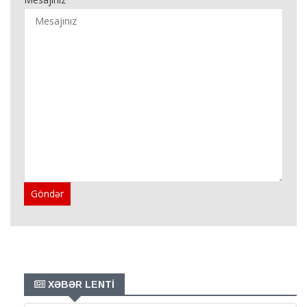
Göndər
XƏBƏR LENTİ