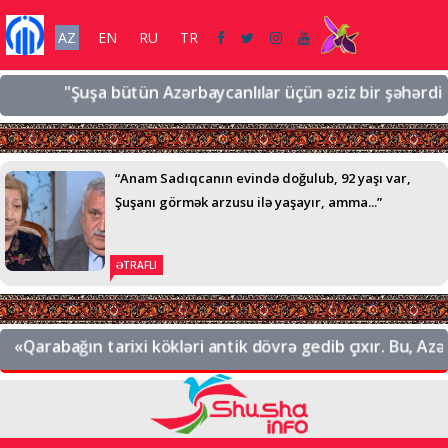
AZ
EN
RU
TR
"Şuşa bütün Azərbaycanlılar üçün əziz bir şəhərdir, əzi
“Anam Sadıqcanın evində doğulub, 92 yaşı var,
Şuşanı görmək arzusu ilə yaşayır, amma...”
ƏTRAFLI
«Qarabağın tarixi kökləri antik dövrə gedib çıxır. Bu, Azərb