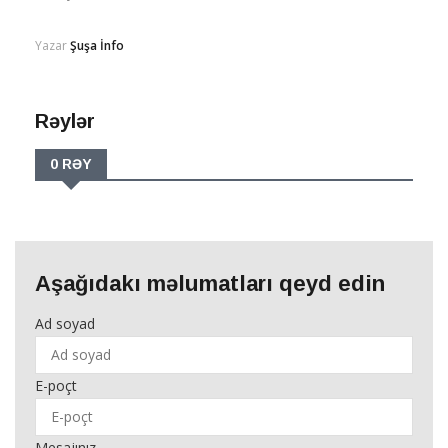
Yazar
Şuşa İnfo
Rəylər
0 RƏY
Aşağıdakı məlumatları qeyd edin
Ad soyad
E-poçt
Mesajınız