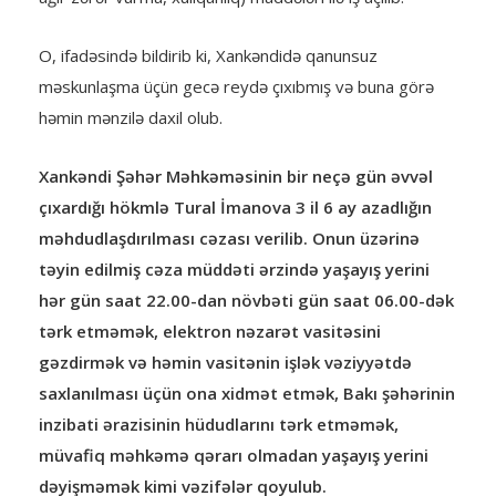
O, ifadəsində bildirib ki, Xankəndidə qanunsuz
məskunlaşma üçün gecə reydə çıxıbmış və buna görə
həmin mənzilə daxil olub.
Xankəndi Şəhər Məhkəməsinin bir neçə gün əvvəl
çıxardığı hökmlə Tural İmanova 3 il 6 ay azadlığın
məhdudlaşdırılması cəzası verilib. Onun üzərinə
təyin edilmiş cəza müddəti ərzində yaşayış yerini
hər gün saat 22.00-dan növbəti gün saat 06.00-dək
tərk etməmək, elektron nəzarət vasitəsini
gəzdirmək və həmin vasitənin işlək vəziyyətdə
saxlanılması üçün ona xidmət etmək, Bakı şəhərinin
inzibati ərazisinin hüdudlarını tərk etməmək,
müvafiq məhkəmə qərarı olmadan yaşayış yerini
dəyişməmək kimi vəzifələr qoyulub.