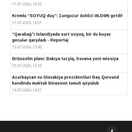
17-07-2026, 16:02
Kremlə “SOYUQ duş”: Zəngəzur dəhlizi ƏLDƏN getdi!
17-07-2026, 16:01
“Qarabağ”ı İslandiyada sərt soyuq, bir də bəyaz
gecələr qarşıladı - Reportaj
15-07-2026, 13:45
Brüsselin planı: Bakıya təzyiq, İrəvana yeni missiya
15-07-2026, 13:33
Azərbaycan və Slovakiya prezidentləri Baş Qərvənd
kəndində məktəb binasının təməli qoyulub
14-07-2026, 14:27
IV Şuşa Qlobal Media Forumu başa çatdı
14-07-2026, 14:26
Prezidentlər Şuşada mətbuata bəyanatlarla çıxış
edirlər