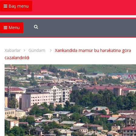
Baş menu
Menu
Xəbərlər
Gündəm
Xankəndidə məmur bu hərəkətinə görə
cəzalandırıldı