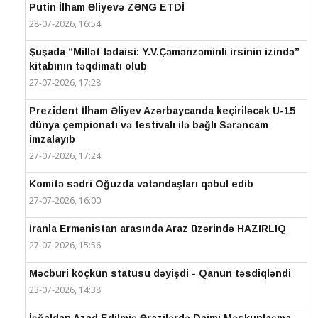
Putin İlham Əliyevə ZƏNG ETDİ
28-07-2026, 16:54
Şuşada “Millət fədaisi: Y.V.Çəmənzəminli irsinin izində”
kitabının təqdimatı olub
27-07-2026, 17:28
Prezident İlham Əliyev Azərbaycanda keçiriləcək U-15
dünya çempionatı və festivalı ilə bağlı Sərəncam
imzalayıb
27-07-2026, 17:24
Komitə sədri Oğuzda vətəndaşları qəbul edib
27-07-2026, 16:00
İranla Ermənistan arasında Araz üzərində HAZIRLIQ
27-07-2026, 15:56
Məcburi köçkün statusu dəyişdi - Qanun təsdiqləndi
23-07-2026, 14:38