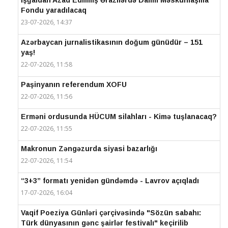
İşğaldan Azad Edilmiş Ərazilərdə Daimi Məskunlaşma
Fondu yaradılacaq
23-07-2026, 14:37
Azərbaycan jurnalistikasının doğum günüdür – 151
yaş!
22-07-2026, 11:58
Paşinyanın referendum XOFU
22-07-2026, 11:56
Erməni ordusunda HÜCUM silahları - Kimə tuşlanacaq?
22-07-2026, 11:55
Makronun Zəngəzurda siyasi bazarlığı
22-07-2026, 11:54
“3+3” formatı yenidən gündəmdə - Lavrov açıqladı
17-07-2026, 16:04
Vaqif Poeziya Günləri çərçivəsində "Sözün sabahı:
Türk dünyasının gənc şairlər festivalı" keçirilib