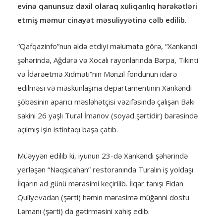
evinə qanunsuz daxil olaraq xuliqanlıq hərəkətləri
etmiş məmur cinayət məsuliyyətinə cəlb edilib.
“Qafqazinfo”nun əldə etdiyi məlumata görə, “Xankəndi
şəhərində, Ağdərə və Xocalı rayonlarında Bərpa, Tikinti
və İdarəetmə Xidməti”nin Mənzil fondunun idarə
edilməsi və məskunlaşma departamentinin Xankəndi
şöbəsinin aparıcı məsləhətçisi vəzifəsində çalışan Bakı
sakini 26 yaşlı Tural İmanov (soyad şərtidir) barəsində
açılmış işin istintaqı başa çatıb.
Müəyyən edilib ki, iyunun 23-də Xankəndi şəhərində
yerləşən “Nəqşicahan” restoranında Turalın iş yoldaşı
İlqarın ad günü mərasimi keçirilib. İlqar tanışı Fidan
Quliyevadan (şərti) həmin mərasimə müğənni dostu
Ləmanı (şərti) da gətirməsini xahiş edib.