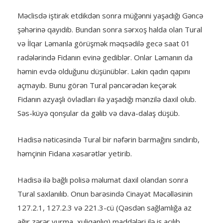
Məclisdə iştirak etdikdən sonra müğənni yaşadığı Gəncə
şəhərinə qayıdıb. Bundan sonra sərxoş halda olan Tural
və İlqar Ləmanla görüşmək məqsədilə gecə saat 01
radələrində Fidanın evinə gediblər. Onlar Ləmanın da
həmin evdə olduğunu düşünüblər. Lakin qadın qapını
açmayıb. Bunu görən Tural pəncərədən keçərək
Fidanın azyaşlı övladları ilə yaşadığı mənzilə daxil olub.
Səs-küyə qonşular da gəlib və dava-dalaş düşüb.
Hadisə nəticəsində Tural bir nəfərin barmağını sındırıb,
həmçinin Fidana xəsarətlər yetirib.
Hadisə ilə bağlı polisə məlumat daxil olandan sonra
Tural saxlanılıb. Onun barəsində Cinayət Məcəlləsinin
127.2.1, 127.2.3 və 221.3-cü (Qəsdən sağlamlığa az
ağır zərər vurma, xuliqanlıq) maddələri ilə iş açılıb.