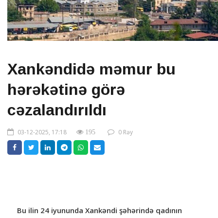
Xankəndidə məmur bu
hərəkətinə görə
cəzalandırıldı
03-12-2025, 17:18
0 Rəy
195
Bu ilin 24 iyununda Xankəndi şəhərində qadının