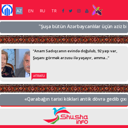
AZ
EN
RU
TR
"Şuşa bütün Azərbaycanlılar üçün əziz bir şəh
“Anam Sadıqcanın evində doğulub, 92 yaşı var,
Şuşanı görmək arzusu ilə yaşayır, amma...”
ƏTRAFLI
«Qarabağın tarixi kökləri antik dövrə gedib çıxır. 