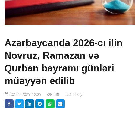
Azərbaycanda 2026-cı ilin
Novruz, Ramazan və
Qurban bayramı günləri
müəyyən edilib
02-12-2025, 18:25
0 Rəy
140