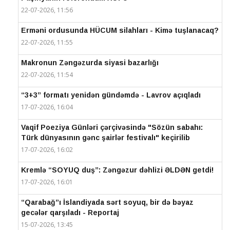
22-07-2026, 11:56
Erməni ordusunda HÜCUM silahları - Kimə tuşlanacaq?
22-07-2026, 11:55
Makronun Zəngəzurda siyasi bazarlığı
22-07-2026, 11:54
“3+3” formatı yenidən gündəmdə - Lavrov açıqladı
17-07-2026, 16:04
Vaqif Poeziya Günləri çərçivəsində "Sözün sabahı:
Türk dünyasının gənc şairlər festivalı" keçirilib
17-07-2026, 16:02
Kremlə “SOYUQ duş”: Zəngəzur dəhlizi ƏLDƏN getdi!
17-07-2026, 16:01
“Qarabağ”ı İslandiyada sərt soyuq, bir də bəyaz
gecələr qarşıladı - Reportaj
15-07-2026, 13:45