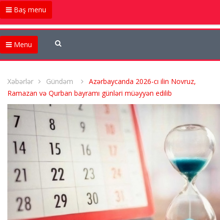
Baş menu
Menu
Xəbərlər
Gündəm
Azərbaycanda 2026-cı ilin Novruz,
Ramazan və Qurban bayramı günləri müəyyən edilib