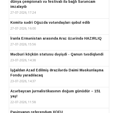
dünya çempionatı və festivalı ilə bağlı Sərəncam
imzalayıb
27-07-2026, 17:24
Komitə sədri Oğuzda vətəndaşları qəbul edib
27-07-2026, 16:00
İranla Ermənistan arasında Araz üzərində HAZIRLIQ
27-07-2026, 15:56
Məcburi köçkün statusu dəyişdi - Qanun təsdiqləndi
23-07-2026, 14:38
İşğaldan Azad Edilmiş Ərazilərdə Daimi Məskunlaşma
Fondu yaradılacaq
23-07-2026, 14:37
Azərbaycan jurnalistikasının doğum günüdür – 151
yaş!
22-07-2026, 11:58
Paşinyanın referendum XOFU