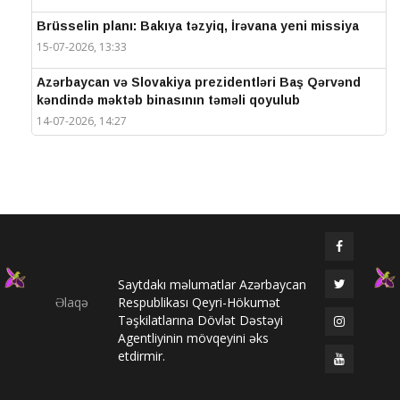
Brüsselin planı: Bakıya təzyiq, İrəvana yeni missiya
15-07-2026, 13:33
Azərbaycan və Slovakiya prezidentləri Baş Qərvənd
kəndində məktəb binasının təməli qoyulub
14-07-2026, 14:27
IV Şuşa Qlobal Media Forumu başa çatdı
14-07-2026, 14:26
Prezidentlər Şuşada mətbuata bəyanatlarla çıxış
edirlər
14-07-2026, 14:25
Saytdakı məlumatlar Azərbaycan
Elməddin Behbud: “IV Şuşa Qlobal Media Forumu
Əlaqə
Respublikası Qeyri-Hökumət
beynəlxalq media əməkdaşlığının nüfuzlu
Təşkilatlarına Dövlət Dəstəyi
platformasına çevrilib”
Agentliyinin mövqeyini əks
14-07-2026, 14:24
etdirmir.
IV Şuşa Qlobal Media Forumu başladı: Prezident
tədbirdə iştirak edir