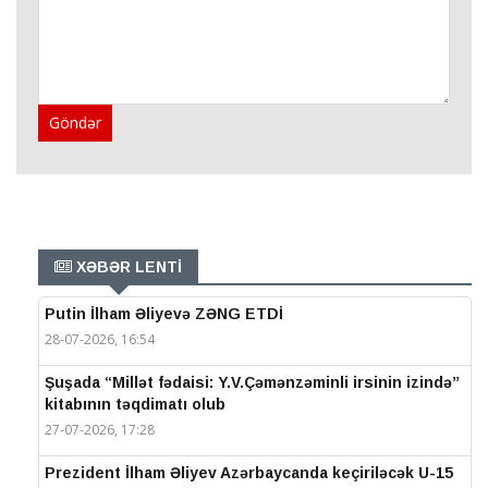
Göndər
XƏBƏR LENTİ
Putin İlham Əliyevə ZƏNG ETDİ
28-07-2026, 16:54
Şuşada “Millət fədaisi: Y.V.Çəmənzəminli irsinin izində”
kitabının təqdimatı olub
27-07-2026, 17:28
Prezident İlham Əliyev Azərbaycanda keçiriləcək U-15