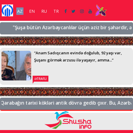
AZ
EN
RU
TR
"Şuşa bütün Azərbaycanlılar üçün əziz bir şəhərdir, əziz b
“Anam Sadıqcanın evində doğulub, 92 yaşı var,
Şuşanı görmək arzusu ilə yaşayır, amma...”
ƏTRAFLI
rabağın tarixi kökləri antik dövrə gedib çıxır. Bu, Azərbayc