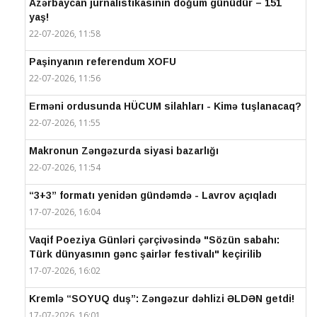
Azərbaycan jurnalistikasının doğum günüdür – 151
yaş!
22-07-2026, 11:58
Paşinyanın referendum XOFU
22-07-2026, 11:56
Erməni ordusunda HÜCUM silahları - Kimə tuşlanacaq?
22-07-2026, 11:55
Makronun Zəngəzurda siyasi bazarlığı
22-07-2026, 11:54
“3+3” formatı yenidən gündəmdə - Lavrov açıqladı
17-07-2026, 16:04
Vaqif Poeziya Günləri çərçivəsində "Sözün sabahı:
Türk dünyasının gənc şairlər festivalı" keçirilib
17-07-2026, 16:02
Kremlə “SOYUQ duş”: Zəngəzur dəhlizi ƏLDƏN getdi!
17-07-2026, 16:01