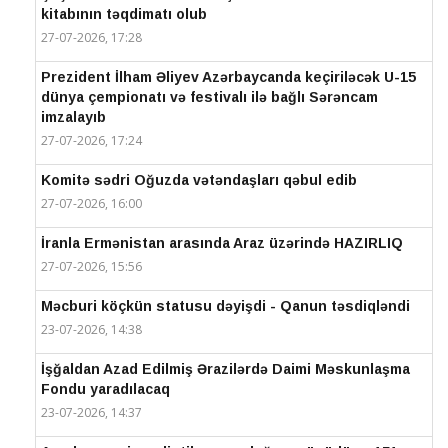
kitabının təqdimatı olub
27-07-2026, 17:28
Prezident İlham Əliyev Azərbaycanda keçiriləcək U-15
dünya çempionatı və festivalı ilə bağlı Sərəncam
imzalayıb
27-07-2026, 17:24
Komitə sədri Oğuzda vətəndaşları qəbul edib
27-07-2026, 16:00
İranla Ermənistan arasında Araz üzərində HAZIRLIQ
27-07-2026, 15:56
Məcburi köçkün statusu dəyişdi - Qanun təsdiqləndi
23-07-2026, 14:38
İşğaldan Azad Edilmiş Ərazilərdə Daimi Məskunlaşma
Fondu yaradılacaq
23-07-2026, 14:37