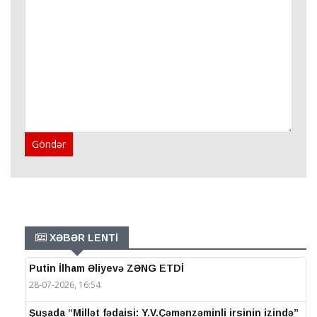
Göndər
XƏBƏR LENTİ
Putin İlham Əliyevə ZƏNG ETDİ
28-07-2026, 16:54
Şuşada “Millət fədaisi: Y.V.Çəmənzəminli irsinin izində”