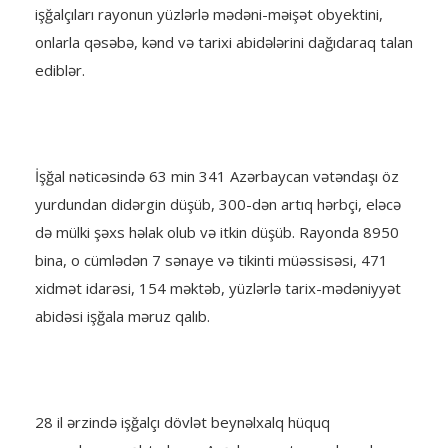
işğalçıları rayonun yüzlərlə mədəni-məişət obyektini,
onlarla qəsəbə, kənd və tarixi abidələrini dağıdaraq talan
ediblər.
İşğal nəticəsində 63 min 341 Azərbaycan vətəndaşı öz
yurdundan didərgin düşüb, 300-dən artıq hərbçi, eləcə
də mülki şəxs həlak olub və itkin düşüb. Rayonda 8950
bina, o cümlədən 7 sənaye və tikinti müəssisəsi, 471
xidmət idarəsi, 154 məktəb, yüzlərlə tarix-mədəniyyət
abidəsi işğala məruz qalıb.
28 il ərzində işğalçı dövlət beynəlxalq hüquq