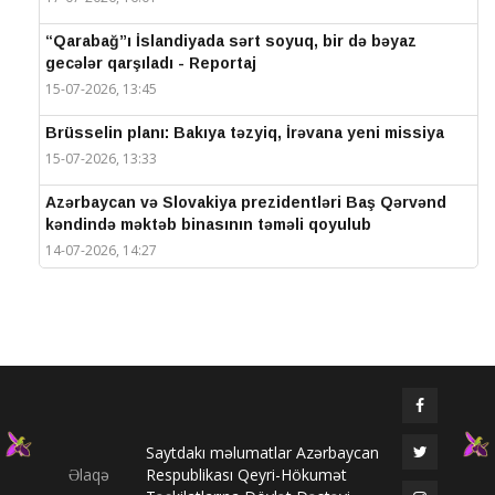
“Qarabağ”ı İslandiyada sərt soyuq, bir də bəyaz
gecələr qarşıladı - Reportaj
15-07-2026, 13:45
Brüsselin planı: Bakıya təzyiq, İrəvana yeni missiya
15-07-2026, 13:33
Azərbaycan və Slovakiya prezidentləri Baş Qərvənd
kəndində məktəb binasının təməli qoyulub
14-07-2026, 14:27
IV Şuşa Qlobal Media Forumu başa çatdı
14-07-2026, 14:26
Prezidentlər Şuşada mətbuata bəyanatlarla çıxış
edirlər
14-07-2026, 14:25
Saytdakı məlumatlar Azərbaycan
Elməddin Behbud: “IV Şuşa Qlobal Media Forumu
Əlaqə
Respublikası Qeyri-Hökumət
beynəlxalq media əməkdaşlığının nüfuzlu