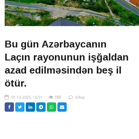
Bu gün Azərbaycanın
Laçın rayonunun işğaldan
azad edilməsindən beş il
ötür.
01-12-2025, 16:51
0 Rəy
188