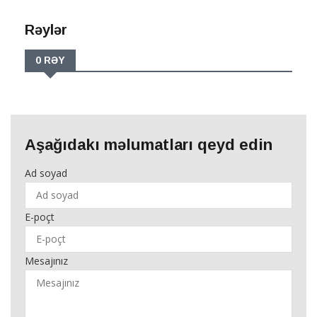
Rəylər
0 RƏY
Aşağıdakı məlumatları qeyd edin
Ad soyad
E-poçt
Mesajınız