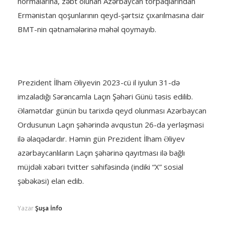
normalarına, zəbt olunan Azərbaycan torpaqlarından
Ermənistan qoşunlarının qeyd-şərtsiz çıxarılmasına dair
BMT-nin qətnamələrinə məhəl qoymayıb.
Prezident İlham Əliyevin 2023-cü il iyulun 31-də
imzaladığı Sərəncamla Laçın Şəhəri Günü təsis edilib.
Əlamətdar günün bu tarixdə qeyd olunması Azərbaycan
Ordusunun Laçın şəhərində avqustun 26-da yerləşməsi
ilə əlaqədardır. Həmin gün Prezident İlham Əliyev
azərbaycanlıların Laçın şəhərinə qayıtması ilə bağlı
müjdəli xəbəri tvitter səhifəsində (indiki “X” sosial
şəbəkəsi) elan edib.
Yazar
Şuşa İnfo