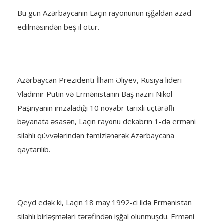
Bu gün Azərbaycanın Laçın rayonunun işğaldan azad
edilməsindən beş il ötür.
Azərbaycan Prezidenti İlham Əliyev, Rusiya lideri
Vladimir Putin və Ermənistanın Baş naziri Nikol
Paşinyanın imzaladığı 10 noyabr tarixli üçtərəfli
bəyanata əsasən, Laçın rayonu dekabrın 1-də erməni
silahlı qüvvələrindən təmizlənərək Azərbaycana
qaytarılıb.
Qeyd edək ki, Laçın 18 may 1992-ci ildə Ermənistan
silahlı birləşmələri tərəfindən işğal olunmuşdu. Erməni