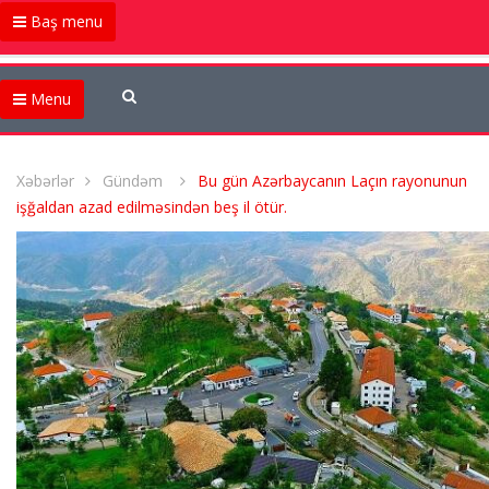
Baş menu
Menu
Xəbərlər
Gündəm
Bu gün Azərbaycanın Laçın rayonunun
işğaldan azad edilməsindən beş il ötür.