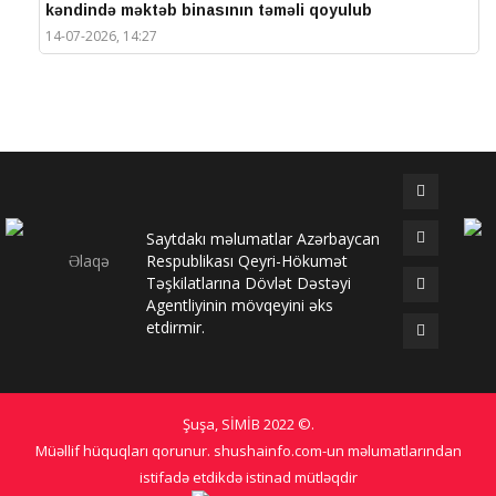
kəndində məktəb binasının təməli qoyulub
14-07-2026, 14:27
IV Şuşa Qlobal Media Forumu başa çatdı
14-07-2026, 14:26
Prezidentlər Şuşada mətbuata bəyanatlarla çıxış
edirlər
14-07-2026, 14:25
Saytdakı məlumatlar Azərbaycan
Elməddin Behbud: “IV Şuşa Qlobal Media Forumu
Əlaqə
Respublikası Qeyri-Hökumət
beynəlxalq media əməkdaşlığının nüfuzlu
Təşkilatlarına Dövlət Dəstəyi
platformasına çevrilib”
Agentliyinin mövqeyini əks
14-07-2026, 14:24
etdirmir.
IV Şuşa Qlobal Media Forumu başladı: Prezident
tədbirdə iştirak edir
13-07-2026, 10:35
Şuşa, SİMİB
2022 ©
.
Qlobal Şuşa
Müəllif hüquqları qorunur. shushainfo.com-un məlumatlarından
13-07-2026, 10:34
istifadə etdikdə istinad mütləqdir