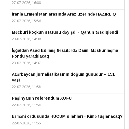
27-07-2026, 16:00
İranla Ermənistan arasında Araz üzərində HAZIRLIQ
27-07-2026, 15:56
Məcburi köçkün statusu dəyişdi - Qanun təsdiqləndi
23-07-2026, 14:38
İşğaldan Azad Edilmiş Ərazilərdə Daimi Məskunlaşma
Fondu yaradılacaq
23-07-2026, 14:37
Azərbaycan jurnalistikasının doğum günüdür – 151
yaş!
22-07-2026, 11:58
Paşinyanın referendum XOFU
22-07-2026, 11:56
Erməni ordusunda HÜCUM silahları - Kimə tuşlanacaq?
22-07-2026, 11:55