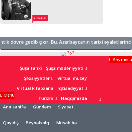
ƏTRAFLI
k dövrə gedib çıxır. Bu, Azərbaycanın tarixi əyalətlərindən 
Baş menu
Şuşa tarixi
Şuşa mədəniyyəti
Şəxsiyyətlər
Virtual muzey
Virtual kitabxana
İqtisadiyyat
Menu
Turizm
Haqqımızda
Ana səhifə
Gündəm
Siyasət
Qayıdış
Beynəlxalq
Müsahibə