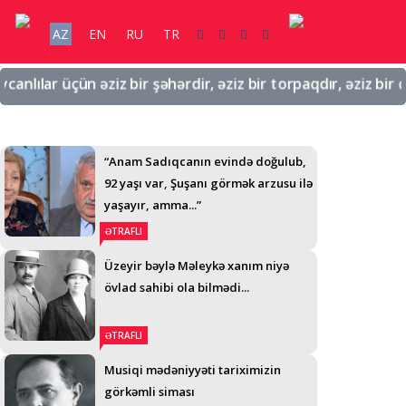
AZ
EN
RU
TR
lar üçün əziz bir şəhərdir, əziz bir torpaqdır, əziz bir qala
“Anam Sadıqcanın evində doğulub,
92 yaşı var, Şuşanı görmək arzusu ilə
yaşayır, amma...”
ƏTRAFLI
Üzeyir bəylə Məleykə xanım niyə
övlad sahibi ola bilmədi...
ƏTRAFLI
Musiqi mədəniyyəti tariximizin
görkəmli siması