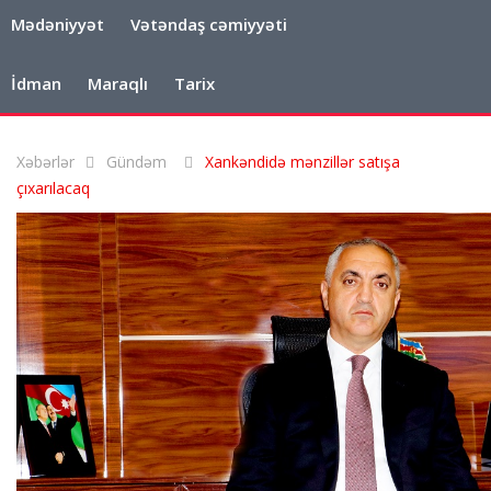
Mədəniyyət
Vətəndaş cəmiyyəti
İdman
Maraqlı
Tarix
Xəbərlər
Gündəm
Xankəndidə mənzillər satışa
çıxarılacaq