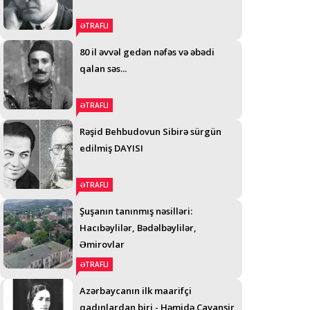
ƏTRAFLI
80 il əvvəl gedən nəfəs və əbədi
qalan səs...
ƏTRAFLI
Rəşid Behbudovun Sibirə sürgün
edilmiş DAYISI
ƏTRAFLI
Şuşanın tanınmış nəsilləri:
Hacıbəylilər, Bədəlbəylilər,
Əmirovlar
ƏTRAFLI
Azərbaycanın ilk maarifçi
qadınlardan biri - Həmidə Cavanşir