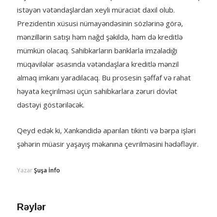
istəyən vətəndaşlardan xeyli müraciət daxil olub.
Prezidentin xüsusi nümayəndəsinin sözlərinə görə,
mənzillərin satışı həm nağd şəkildə, həm də kreditlə
mümkün olacaq. Sahibkarların banklarla imzaladığı
müqavilələr əsasında vətəndaşlara kreditlə mənzil
almaq imkanı yaradılacaq. Bu prosesin şəffaf və rahat
həyata keçirilməsi üçün sahibkarlara zəruri dövlət
dəstəyi göstəriləcək.
Qeyd edək ki, Xankəndidə aparılan tikinti və bərpa işləri
şəhərin müasir yaşayış məkanına çevrilməsini hədəfləyir.
Yazar
Şuşa İnfo
Rəylər