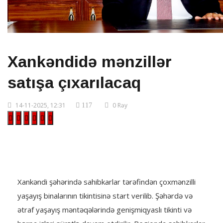
Xankəndidə mənzillər
satışa çıxarılacaq
14-11-2025, 12:31
0 Rəy
117
Xankəndi şəhərində sahibkarlar tərəfindən çoxmənzilli
yaşayış binalarının tikintisinə start verilib. Şəhərdə və
ətraf yaşayış məntəqələrində genişmiqyaslı tikinti və