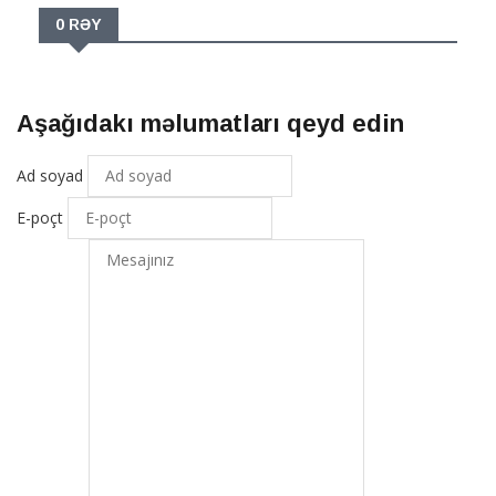
0 RƏY
Aşağıdakı məlumatları qeyd edin
Ad soyad
E-poçt