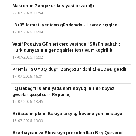
Makronun Zəngəzurda siyasi bazarlığı
22-07-2026, 11:54
“3+3” formatı yenidən gündəmdə - Lavrov açıqladı
17-07-2026, 16:04
Vaqif Poeziya Günləri çərçivəsində "Sözün sabahı:
Türk dünyasının gənc şairlər festivalı" keçirilib
17-07-2026, 16:02
Kremlə “SOYUQ duş”: Zəngəzur dəhlizi ƏLDƏN getdi!
17-07-2026, 16:01
“Qarabağ”ı İslandiyada sərt soyuq, bir də bəyaz
gecələr qarşıladı - Reportaj
15-07-2026, 13:45
Brüsselin planı: Bakıya təzyiq, İrəvana yeni missiya
15-07-2026, 13:33
Azərbaycan və Slovakiya prezidentləri Baş Qərvənd