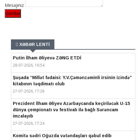
Mesajınız
Göndər
XƏBƏR LENTİ
Putin İlham Əliyevə ZƏNG ETDİ
28-07-2026, 16:54
Şuşada “Millət fədaisi: Y.V.Çəmənzəminli irsinin izində”
kitabının təqdimatı olub
27-07-2026, 17:28
Prezident İlham Əliyev Azərbaycanda keçiriləcək U-15
dünya çempionatı və festivalı ilə bağlı Sərəncam
imzalayıb
27-07-2026, 17:24
Komitə sədri Oğuzda vətəndaşları qəbul edib