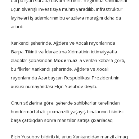
bərpa işləri sürətlə davam etdirilir. Regionda sahibkarlar
üçün əlverişli investisiya mühiti yaradılıb, infrastruktur
layihələri iş adamlarının bu ərazilərə marağını daha da
artırıb.
Xankəndi şəhərində, Ağdərə və Xocalı rayonlarında
Bərpa Tikinti və İdarəetmə Xidmətinin ictimaiyyətlə
əlaqələr şöbəsindən
Modern.az
-a verilən xəbərə görə,
bu fikirlər Xankəndi şəhərində, Ağdərə və Xocalı
rayonlarında Azərbaycan Respublikası Prezidentinin
xüsusi nümayəndəsi Elçin Yusubov deyib.
Onun sözlərinə görə, şəhərdə sahibkarlar tərəfindən
hündürmərtəbəli çoxmənzilli yaşayış binalarının tikintisi
başa çatdıqdan sonra mənzillər satışa çıxarılacaq.
Elçin Yusubov bildirib ki, artıq Xankəndidən mənzil almaq