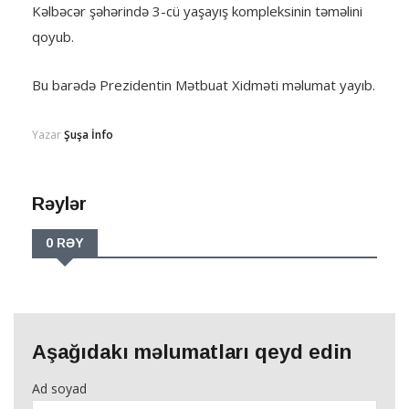
Kəlbəcər şəhərində 3-cü yaşayış kompleksinin təməlini
qoyub.
Bu barədə Prezidentin Mətbuat Xidməti məlumat yayıb.
Yazar
Şuşa İnfo
Rəylər
0 RƏY
Aşağıdakı məlumatları qeyd edin
Ad soyad