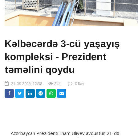
Kəlbəcərdə 3-cü yaşayış
kompleksi - Prezident
təməlini qoydu
21-08-2025, 12:38
0 Rəy
213
Azərbaycan Prezidenti İlham Əliyev avqustun 21-də