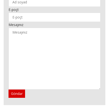
E-poçt
Mesajınız
Göndər