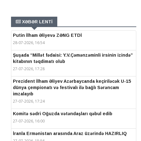
XƏBƏR LENTİ
Putin İlham Əliyevə ZƏNG ETDİ
28-07-2026, 16:54
Şuşada “Millət fədaisi: Y.V.Çəmənzəminli irsinin izində”
kitabının təqdimatı olub
27-07-2026, 17:28
Prezident İlham Əliyev Azərbaycanda keçiriləcək U-15
dünya çempionatı və festivalı ilə bağlı Sərəncam
imzalayıb
27-07-2026, 17:24
Komitə sədri Oğuzda vətəndaşları qəbul edib
27-07-2026, 16:00
İranla Ermənistan arasında Araz üzərində HAZIRLIQ
27-07-2026, 15:56