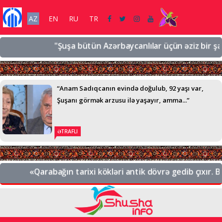
AZ
EN
RU
TR
"Şuşa bütün Azərbaycanlılar üçün əziz bir şəhərd
“Anam Sadıqcanın evində doğulub, 92 yaşı var,
Şuşanı görmək arzusu ilə yaşayır, amma...”
ƏTRAFLI
«Qarabağın tarixi kökləri antik dövrə gedib çıxır. Bu,