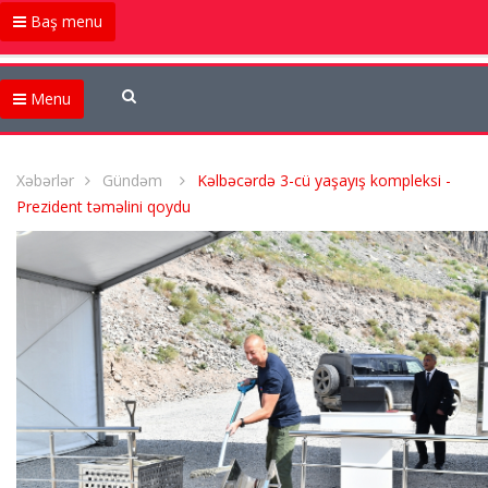
Baş menu
Menu
Xəbərlər
Gündəm
Kəlbəcərdə 3-cü yaşayış kompleksi -
Prezident təməlini qoydu