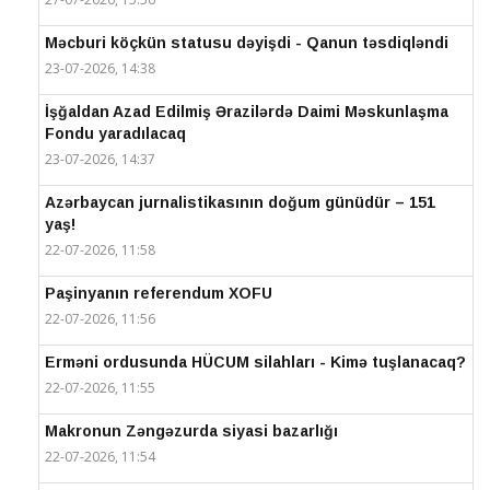
Məcburi köçkün statusu dəyişdi - Qanun təsdiqləndi
23-07-2026, 14:38
İşğaldan Azad Edilmiş Ərazilərdə Daimi Məskunlaşma
Fondu yaradılacaq
23-07-2026, 14:37
Azərbaycan jurnalistikasının doğum günüdür – 151
yaş!
22-07-2026, 11:58
Paşinyanın referendum XOFU
22-07-2026, 11:56
Erməni ordusunda HÜCUM silahları - Kimə tuşlanacaq?
22-07-2026, 11:55
Makronun Zəngəzurda siyasi bazarlığı
22-07-2026, 11:54