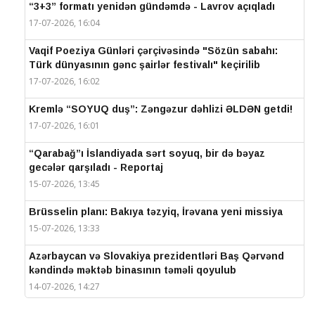
“3+3” formatı yenidən gündəmdə - Lavrov açıqladı
17-07-2026, 16:04
Vaqif Poeziya Günləri çərçivəsində "Sözün sabahı:
Türk dünyasının gənc şairlər festivalı" keçirilib
17-07-2026, 16:02
Kremlə “SOYUQ duş”: Zəngəzur dəhlizi ƏLDƏN getdi!
17-07-2026, 16:01
“Qarabağ”ı İslandiyada sərt soyuq, bir də bəyaz
gecələr qarşıladı - Reportaj
15-07-2026, 13:45
Brüsselin planı: Bakıya təzyiq, İrəvana yeni missiya
15-07-2026, 13:33
Azərbaycan və Slovakiya prezidentləri Baş Qərvənd
kəndində məktəb binasının təməli qoyulub
14-07-2026, 14:27
IV Şuşa Qlobal Media Forumu başa çatdı