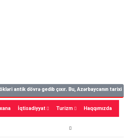
 antik dövrə gedib çıxır. Bu, Azərbaycanın tarixi əyalətlərind
bxana
İqtisadiyyat
Turizm
Haqqımızda
dman
Maraqlı
Tarix