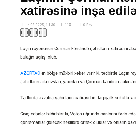
xatirəsinə inşa edil
118
14-08-2025, 14:30
0 Rəy
Laçın rayonunun Çorman kəndində şəhidlərin xatirəsini əbədi
bulağın açılışı olub.
AZƏRTAC
-ın bölgə müxbiri xəbər verir ki, tədbirdə Laçın 
şəhidlərin ailə üzvləri, yaxınları və Çorman kəndinin sakinləri 
Tədbirdə əvvəlcə şəhidlərin xatirəsi bir dəqiqəlik sükutla ya
Çıxış edənlər bildiriblər ki, Vətən uğrunda canlarını fəda e
qəhrəmanlar gələcək nəsillərə örnək olublar və onların dav