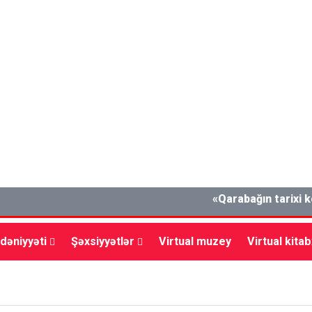
«Qarabağın tarixi kökləri
dəniyyəti
Şəxsiyyətlər
Virtual muzey
Virtual kita
lxalq
Müsahibə
Mədəniyyət
Vətəndaş cəmiyyəti
İ