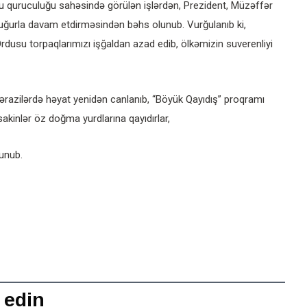
u quruculuğu sahəsində görülən işlərdən, Prezident, Müzəffər
 uğurla davam etdirməsindən bəhs olunub. Vurğulanıb ki,
Ordusu torpaqlarımızı işğaldan azad edib, ölkəmizin suverenliyi
 ərazilərdə həyat yenidən canlanıb, “Böyük Qayıdış” proqramı
 sakinlər öz doğma yurdlarına qayıdırlar,
xunub.
 edin