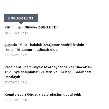
XƏBƏR LENTİ
Putin İlham Əliyevə ZƏNG ETDİ
28-07-2026, 16:54
Şuşada “Millət fədaisi: Y.V.Çəmənzəminli irsinin
izində” kitabının təqdimatı olub
27-07-2026, 17:28
Prezident İlham Əliyev Azərbaycanda keçiriləcək U-
15 dünya çempionatı və festivalı ilə bağlı Sərəncam
imzalayıb
27-07-2026, 17:24
Komitə sədri Oğuzda vətəndaşları qəbul edib
27-07-2026, 16:00