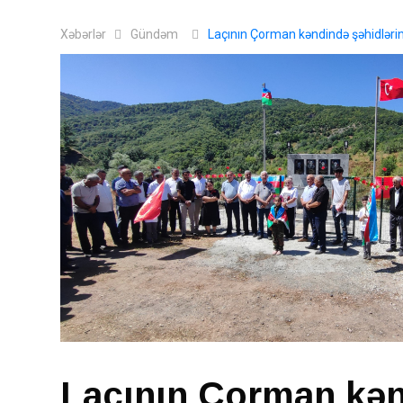
Xəbərlər
Gündəm
Laçının Çorman kəndində şəhidlərin x
Laçının Çorman kən