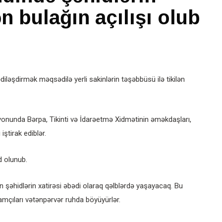
ən bulağın açılışı olub
ləşdirmək məqsədilə yerli sakinlərin təşəbbüsü ilə tikilən
rayonunda Bərpa, Tikinti və İdarəetmə Xidmətinin əməkdaşları,
iştirak ediblər.
d olunub.
dən şəhidlərin xatirəsi əbədi olaraq qəlblərdə yaşayacaq. Bu
amçıları vətənpərvər ruhda böyüyürlər.