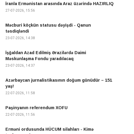
İranla Ermənistan arasında Araz üzərində HAZIRLIQ
27-07-2026, 15:56
Məcburi köçkün statusu dəyişdi - Qanun
təsdiqləndi
23-07-2026, 14:38
İşğaldan Azad Edilmiş Ərazilərdə Daimi
Məskunlaşma Fondu yaradılacaq
23-07-2026, 14:37
Azərbaycan jurnalistikasının doğum günüdür – 151
yaş!
22-07-2026, 11:58
Paşinyanın referendum XOFU
22-07-2026, 11:56
Erməni ordusunda HÜCUM silahları - Kimə