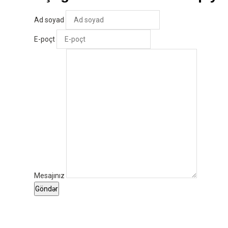
Ad soyad
E-poçt
Mesajınız
Göndər