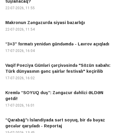
tuşlanacaq?
22-07-2026, 11:55
Makronun Zəngəzurda siyasi bazarlığı
22-07-2026, 11:54
“3+3” formatı yenidən gündəmdə - Lavrov açıqladı
17-07-2026, 16:04
Vaqif Poeziya Günləri çərçivəsində "Sözün sabahı:
Türk dünyasının gənc şairlər festivalı" keçirilib
17-07-2026, 16:02
Kremlə “SOYUQ duş”: Zəngəzur dəhlizi ƏLDƏN
getdi!
17-07-2026, 16:01
“Qarabağ”ı İslandiyada sərt soyuq, bir də bəyaz
gecələr qarşıladı - Reportaj
15-07-2026, 13:45