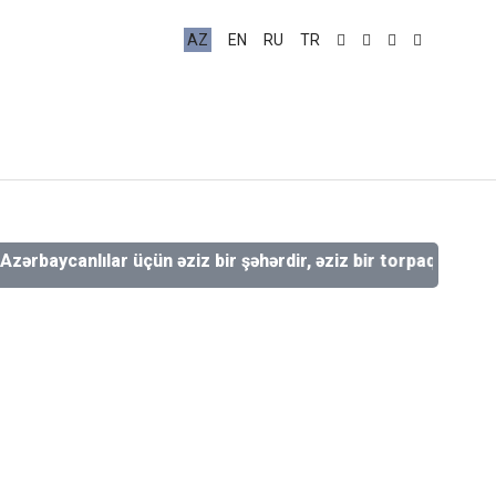
AZ
EN
RU
TR
canlılar üçün əziz bir şəhərdir, əziz bir torpaqdır, əziz bir qa