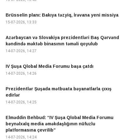
Brüsselin planı: Bakıya təzyiq, İrəvana yeni missiya
15-07-2026, 13:33
Azərbaycan və Slovakiya prezidentləri Baş Qərvənd
kəndində məktəb binasının təməli qoyulub
14-07-2026, 14:27
IV Şuşa Qlobal Media Forumu başa çatdı
14-07-2026, 14:26
Prezidentlər Şuşada mətbuata bəyanatlarla çıxış
edirlər
14-07-2026, 14:25
Elməddin Behbud: “IV Şuşa Qlobal Media Forumu
beynəlxalq media əməkdaşlığının nüfuzlu
platformasına çevrilib”
14-07-2026, 14:24