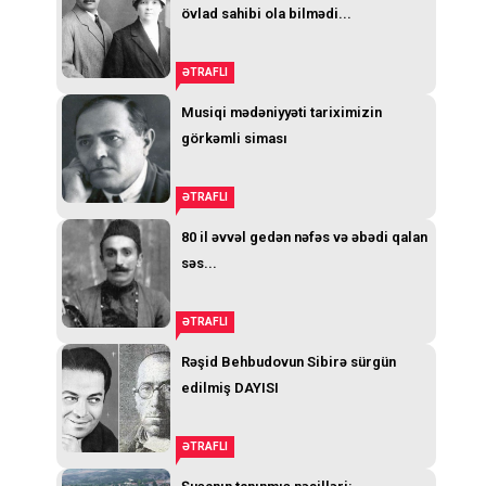
övlad sahibi ola bilmədi...
ƏTRAFLI
Musiqi mədəniyyəti tariximizin
görkəmli siması
ƏTRAFLI
80 il əvvəl gedən nəfəs və əbədi qalan
səs...
ƏTRAFLI
Rəşid Behbudovun Sibirə sürgün
edilmiş DAYISI
ƏTRAFLI