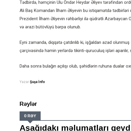
Tədbirdə, həmçinin Ulu Öndər Heydər Əliyev tərəfindən ord
Ali Baş Komandan İlham Əliyevin bu istiqamətdə tədbirləri
Prezident İlham Əliyevin rəhbərliyi ilə qüdrətli Azərbaycan 
və ərazi bütövlüyü bərpa olunub.
Eyni zamanda, diqqətə çatdırılıb ki, işğaldan azad olunmuş
çərçivəsində həmin yerlərdə tikinti-quruculuq işləri aparılır,
Daha sonra bulağın açılışı olub, şəhidlərin ruhuna dualar o
Yazar
Şuşa İnfo
Rəylər
0 RƏY
Aşağıdakı məlumatları qeyd