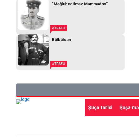
“Məğlubedilməz Məmmədov”
ƏTRAFLI
Bülbülcan
ƏTRAFLI
Şuşa tarixi
Şuşa mə
Ana səhifə
Gündəm
Siyasət
Qayıdış
Beynə