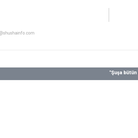
lət Dəstəyi Agentliyinin maliyyə dəstəyi ilə hazırlanıb.
o@shushainfo.com
"Şuşa bütün Azərbay