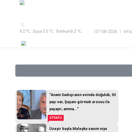
Sayt Azərbaycan Respublikası Qeyri-Hökumət Təşkilatlarına Döv
Bakı 9.2 ℃; Şuşa 3.5 ℃; Xankəndi 2 ℃;
07-08-2026
inf
“Anam Sadıqcanın evində doğulub, 92
yaşı var, Şuşanı görmək arzusu ilə
yaşayır, amma...”
ƏTRAFLI
Üzeyir bəylə Məleykə xanım niyə