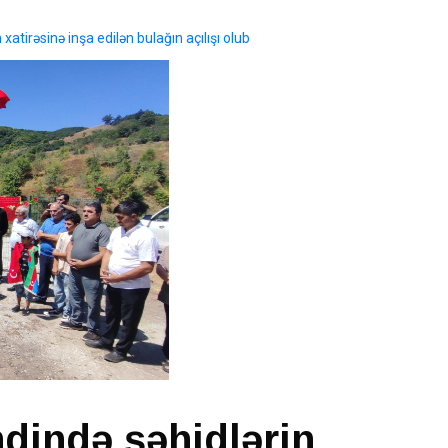
atirəsinə inşa edilən bulağın açılışı olub
dində şəhidlərin