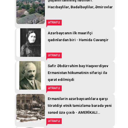
Şuşanın tanınmış nəsilləri:
Hacıbəylilər, Bədəlbəylilər, Əmirovlar
ƏTRAFLI
Azərbaycanın ilk maarifçi
qadınlardan biri - Həmidə Cavanşir
ƏTRAFLI
Səfir Əbdürrəhim bəy Haqverdiyev
Ermənistan hökumətinin sifarişi ilə
qarət edilmişdi
ƏTRAFLI
Ermənilərin azərbaycanlılara qarşı
törətdiyi etnik təmizləmə barədə yeni
sənəd üzə çıxıb - AMERİKALI
GENERALIN TELEQRAMI
ƏTRAFLI