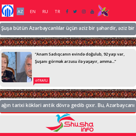
AZ
EN
RU
TR
şa bütün Azərbaycanlılar üçün əziz bir şəhərdir, əziz bir tor
“Anam Sadıqcanın evində doğulub, 92 yaşı var,
Şuşanı görmək arzusu ilə yaşayır, amma...”
ƏTRAFLI
n tarixi kökləri antik dövrə gedib çıxır. Bu, Azərbaycanın t