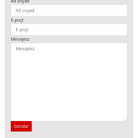
Ad soyad
E-poçt
Mesajınız
Göndər