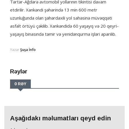
Tərtər-Ağdərə avtomobil yollarının tikintisi davam
etdirilir. Xankəndi şəhərində 13 min 600 metr
uzunluğunda olan şəhərdaxili yol sahəsinə müvəqqəti
asfalt örtüyü çəkilib. Xankəndidə 60 yaşayış və 20 qeyri-
yaşayış binasında təmir və yenidənqurma işləri aparılıb.
Yazar
Şuşa İnfo
Rəylər
0 RƏY
Aşağıdakı məlumatları qeyd edin