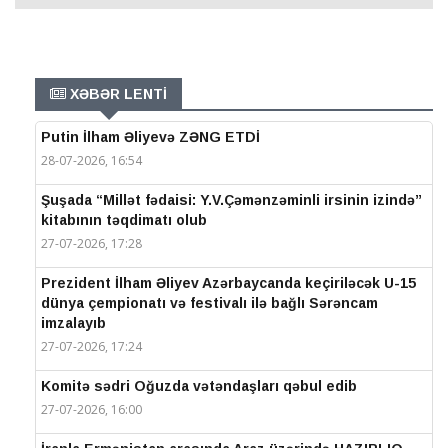
XƏBƏR LENTİ
Putin İlham Əliyevə ZƏNG ETDİ
28-07-2026, 16:54
Şuşada “Millət fədaisi: Y.V.Çəmənzəminli irsinin izində”
kitabının təqdimatı olub
27-07-2026, 17:28
Prezident İlham Əliyev Azərbaycanda keçiriləcək U-15
dünya çempionatı və festivalı ilə bağlı Sərəncam
imzalayıb
27-07-2026, 17:24
Komitə sədri Oğuzda vətəndaşları qəbul edib
27-07-2026, 16:00