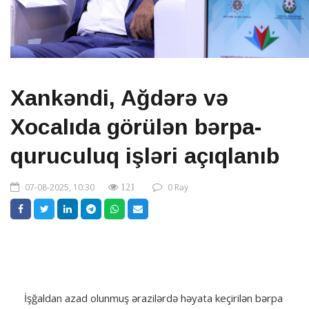
Xankəndi, Ağdərə və
Xocalıda görülən bərpa-
quruculuq işləri açıqlanıb
07-08-2025, 10:30
0 Rəy
121
İşğaldan azad olunmuş ərazilərdə həyata keçirilən bərpa