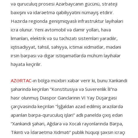
və quruculuq prosesi Azərbaycanın gücünü, strateji
baxışını və idarəetmə qabiliyyətini nümayiş etdirir.
Hazırda regionda genişmiqyaslı infrastruktur layihələri
icra olunur. Yeni avtomobil və dəmir yolları, hava
limanları, elektrik və su təchizatı sistemləri yaradılır,
iqtisadiyyat, təhsil, səhiyyə, ictimai xidmətlər, mədəni
irsin bərpası və digər istiqamətlərdə mühüm layihələr
həyata keçirilir.
AZƏRTAC
-ın bölgə müxbiri xəbər verir ki, bunu Xankəndi
şəhərində keçirilən “Konstitusiya və Suverenlik İli”nə
həsr olunmuş Diaspor Gənclərinin VI Yay Düşərgəsi
çərçivəsində keçirilən “İşğaldan azad edilmiş ərazilərdə
aparılan bərpa-quruculuq işləri” adlı paneldə çıxış edən
“Xankəndi şəhəri, Ağdərə və Xocalı rayonlarında Bərpa,
Tikinti və İdarəetmə Xidməti” publik hüquqi şəxsin icraçı