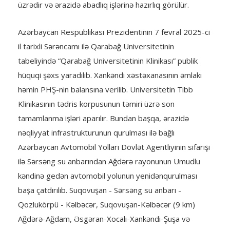
üzrədir və ərazidə abadlıq işlərinə hazırlıq görülür.
Azərbaycan Respublikası Prezidentinin 7 fevral 2025-ci
il tarixli Sərəncamı ilə Qarabağ Universitetinin
tabeliyində “Qarabağ Universitetinin Klinikası” publik
hüquqi şəxs yaradılıb. Xankəndi xəstəxanasının əmlakı
həmin PHŞ-nin balansına verilib. Universitetin Tibb
Klinikasının tədris korpusunun təmiri üzrə son
tamamlanma işləri aparılır. Bundan başqa, ərazidə
nəqliyyat infrastrukturunun qurulması ilə bağlı
Azərbaycan Avtomobil Yolları Dövlət Agentliyinin sifarişi
ilə Sərsəng su anbarından Ağdərə rayonunun Umudlu
kəndinə gedən avtomobil yolunun yenidənqurulması
başa çatdırılıb. Suqovuşan - Sərsəng su anbarı -
Qozlukörpü - Kəlbəcər, Suqovuşan-Kəlbəcər (9 km)
Ağdərə-Ağdam, Əsgəran-Xocalı-Xankəndi-Şuşa və