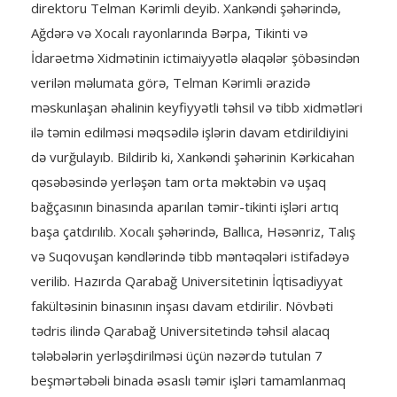
direktoru Telman Kərimli deyib. Xankəndi şəhərində,
Ağdərə və Xocalı rayonlarında Bərpa, Tikinti və
İdarəetmə Xidmətinin ictimaiyyətlə əlaqələr şöbəsindən
verilən məlumata görə, Telman Kərimli ərazidə
məskunlaşan əhalinin keyfiyyətli təhsil və tibb xidmətləri
ilə təmin edilməsi məqsədilə işlərin davam etdirildiyini
də vurğulayıb. Bildirib ki, Xankəndi şəhərinin Kərkicahan
qəsəbəsində yerləşən tam orta məktəbin və uşaq
bağçasının binasında aparılan təmir-tikinti işləri artıq
başa çatdırılıb. Xocalı şəhərində, Ballıca, Həsənriz, Talış
və Suqovuşan kəndlərində tibb məntəqələri istifadəyə
verilib. Hazırda Qarabağ Universitetinin İqtisadiyyat
fakültəsinin binasının inşası davam etdirilir. Növbəti
tədris ilində Qarabağ Universitetində təhsil alacaq
tələbələrin yerləşdirilməsi üçün nəzərdə tutulan 7
beşmərtəbəli binada əsaslı təmir işləri tamamlanmaq