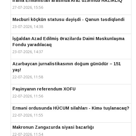
İranla Ermənistan arasında Araz üzərində HAZIRLIQ
27-07-2026, 15:56
Məcburi köçkün statusu dəyişdi - Qanun təsdiqləndi
23-07-2026, 14:38
İşğaldan Azad Edilmiş Ərazilərdə Daimi Məskunlaşma
Fondu yaradılacaq
23-07-2026, 14:37
Azərbaycan jurnalistikasının doğum günüdür – 151
yaş!
22-07-2026, 11:58
Paşinyanın referendum XOFU
22-07-2026, 11:56
Erməni ordusunda HÜCUM silahları - Kimə tuşlanacaq?
22-07-2026, 11:55
Makronun Zəngəzurda siyasi bazarlığı
22-07-2026, 11:54