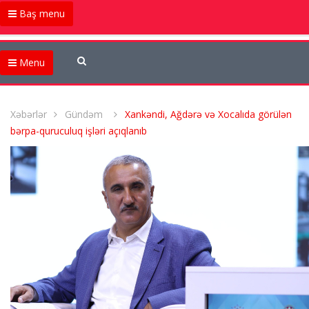
Baş menu
Menu
Xəbərlər
Gündəm
Xankəndi, Ağdərə və Xocalıda görülən
bərpa-quruculuq işləri açıqlanıb