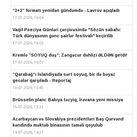
“3+3” formatı yenidən gündəmdə - Lavrov açıqladı
17-07-2026, 16:04
Vaqif Poeziya Günləri çərçivəsində "Sözün sabahı:
Türk dünyasının gənc şairlər festivalı" keçirilib
17-07-2026, 16:02
Kremlə “SOYUQ duş”: Zəngəzur dəhlizi ƏLDƏN getdi!
17-07-2026, 16:01
“Qarabağ”ı İslandiyada sərt soyuq, bir də bəyaz
gecələr qarşıladı - Reportaj
15-07-2026, 13:45
Brüsselin planı: Bakıya təzyiq, İrəvana yeni missiya
15-07-2026, 13:33
Azərbaycan və Slovakiya prezidentləri Baş Qərvənd
kəndində məktəb binasının təməli qoyulub
14-07-2026, 14:27