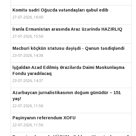
Komitə sədri Oğuzda vətəndaşları qəbul edib
27-07-2026, 16:00
İranla Ermənistan arasında Araz üzərində HAZIRLIQ
27-07-2026, 15:56
Məcburi köçkün statusu dəyişdi - Qanun təsdiqləndi
23-07-2026, 14:38
İşğaldan Azad Edilmiş Ərazilərdə Daimi Məskunlaşma
Fondu yaradılacaq
23-07-2026, 14:37
Azərbaycan jurnalistikasının doğum günüdür – 151
yaş!
22-07-2026, 11:58
Paşinyanın referendum XOFU
22-07-2026, 11:56