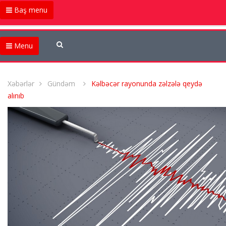
Baş menu
Menu
Xəbərlər
Gündəm
Kəlbəcər rayonunda zəlzələ qeydə
alınıb