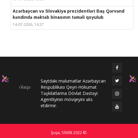
Azərbaycan və Slovakiya prezidentləri Baş Qərvənd
kəndində məktəb binasının təməli qoyulub
14-07-2026, 14:27
IV Şuşa Qlobal Media Forumu başa çatdı
14-07-2026, 14:26
Prezidentlər Şuşada mətbuata bəyanatlarla çıxış
edirlər
14-07-2026, 14:25
Saytdakı məlumatlar Azərbaycan
Elməddin Behbud: “IV Şuşa Qlobal Media Forumu
Əlaqə
Respublikası Qeyri-Hökumət
beynəlxalq media əməkdaşlığının nüfuzlu
Təşkilatlarına Dövlət Dəstəyi
platformasına çevrilib”
Agentliyinin mövqeyini əks
14-07-2026, 14:24
etdirmir.
IV Şuşa Qlobal Media Forumu başladı: Prezident
tədbirdə iştirak edir
13-07-2026, 10:35
Şuşa, SİMİB
2022 ©
.