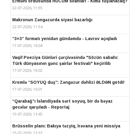
Erməni ordusunda HÜCUM silahları - Kimə tuşlanacaq?
22-07-2026, 11:55
Makronun Zəngəzurda siyasi bazarlığı
22-07-2026, 11:54
“3+3” formatı yenidən gündəmdə - Lavrov açıqladı
17-07-2026, 16:04
Vaqif Poeziya Günləri çərçivəsində "Sözün sabahı:
Türk dünyasının gənc şairlər festivalı" keçirilib
17-07-2026, 16:02
Kremlə “SOYUQ duş”: Zəngəzur dəhlizi ƏLDƏN getdi!
17-07-2026, 16:01
“Qarabağ”ı İslandiyada sərt soyuq, bir də bəyaz
gecələr qarşıladı - Reportaj
15-07-2026, 13:45
Brüsselin planı: Bakıya təzyiq, İrəvana yeni missiya
15-07-2026, 13:33