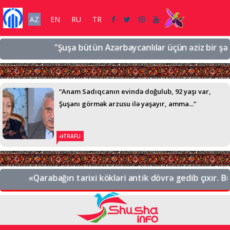
AZ
EN
RU
TR
"Şuşa bütün Azərbaycanlılar üçün əziz bir şəhərdi
“Anam Sadıqcanın evində doğulub, 92 yaşı var,
Şuşanı görmək arzusu ilə yaşayır, amma...”
ƏTRAFLI
«Qarabağın tarixi kökləri antik dövrə gedib çıxır. Bu,