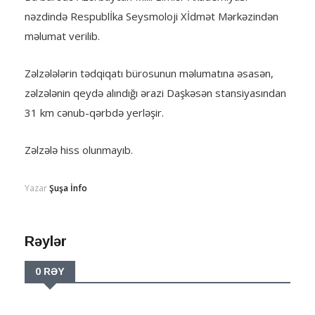
nəzdində Respublİka Seysmoloji Xİdmət Mərkəzindən
məlumat verilib.
Zəlzələlərin tədqiqatı bürosunun məlumatına əsasən,
zəlzələnin qeydə alındığı ərazi Daşkəsən stansiyasından
31 km cənub-qərbdə yerləşir.
Zəlzələ hiss olunmayıb.
Yazar
Şuşa İnfo
Rəylər
0 RƏY