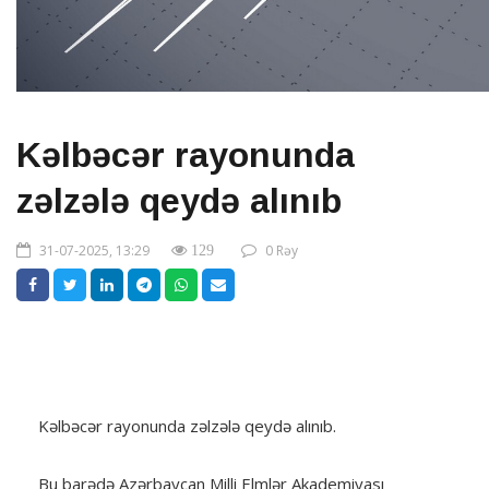
Kəlbəcər rayonunda
zəlzələ qeydə alınıb
31-07-2025, 13:29
0 Rəy
129
Kəlbəcər rayonunda zəlzələ qeydə alınıb.
Bu barədə Azərbaycan Milli Elmlər Akademiyası