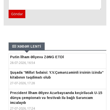
Göndər
XƏBƏR LENTİ
Putin İlham Əliyevə ZƏNG ETDİ
28-07-2026, 16:54
Şuşada “Millət fədaisi: Y.V.Çəmənzəminli irsinin izində”
kitabının təqdimatı olub
27-07-2026, 17:28
Prezident İlham Əliyev Azərbaycanda keçiriləcək U-15
dünya çempionatı və festivalı ilə bağlı Sərəncam
imzalayıb
27-07-2026, 17:24