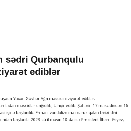
n sədri Qurbanqulu
yarət ediblər
şada Yuxarı Gövhər Ağa məscidini ziyarət ediblər.
ümlədən məscidlər dağıdılıb, təhqir edilib. Şəhərin 17 məscidindən 16-
əsi işinə başlanılıb. Erməni vandalizminə məruz qalan tarixi-dini
rından başlanıb. 2023-cü il mayın 10-da isə Prezident İlham Əliyev,