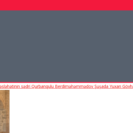
Məsləhətinin sədri Qurbanqulu Berdiməhəmmədov Şuşada Yuxarı Gövhər