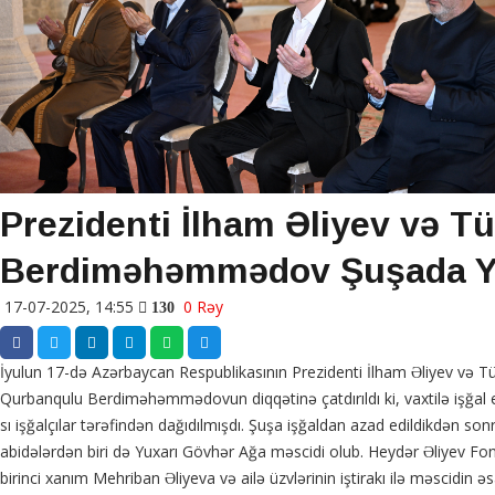
Prezidenti İlham Əliyev və T
Berdiməhəmmədov Şuşada Yux
17-07-2025, 14:55
0 Rəy
130
İyulun 17-də Azərbaycan Respublikasının Prezidenti İlham Əliyev və
Qurbanqulu Berdiməhəmmədovun diqqətinə çatdırıldı ki, vaxtilə işğal ed
sı işğalçılar tərəfindən dağıdılmışdı. Şuşa işğaldan azad edildikdən son
abidələrdən biri də Yuxarı Gövhər Ağa məscidi olub. Heydər Əliyev Fond
birinci xanım Mehriban Əliyeva və ailə üzvlərinin iştirakı ilə məscidin 