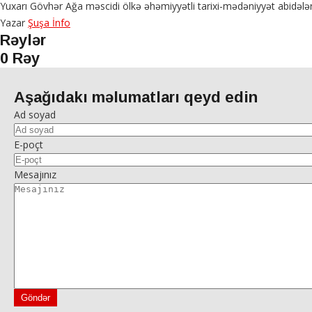
Yuxarı Gövhər Ağa məscidi ölkə əhəmiyyətli tarixi-mədəniyyət abidələri
Yazar
Şuşa İnfo
Rəylər
0 Rəy
Aşağıdakı məlumatları qeyd edin
Ad soyad
E-poçt
Mesajınız
Göndər