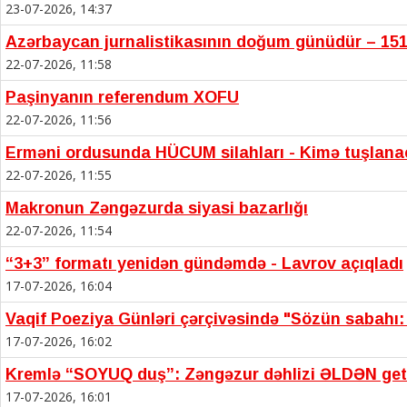
23-07-2026, 14:37
Azərbaycan jurnalistikasının doğum günüdür – 151
22-07-2026, 11:58
Paşinyanın referendum XOFU
22-07-2026, 11:56
Erməni ordusunda HÜCUM silahları - Kimə tuşlan
22-07-2026, 11:55
Makronun Zəngəzurda siyasi bazarlığı
22-07-2026, 11:54
“3+3” formatı yenidən gündəmdə - Lavrov açıqladı
17-07-2026, 16:04
Vaqif Poeziya Günləri çərçivəsində "Sözün sabahı: T
17-07-2026, 16:02
Kremlə “SOYUQ duş”: Zəngəzur dəhlizi ƏLDƏN get
17-07-2026, 16:01