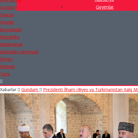
Geyimlər
Gündəm
Siyasət
Qayıdış
Beynəlxalq
Müsahibə
Mədəniyyət
Vətəndaş cəmiyyəti
İdman
Maraqlı
Tarix
Xəbərlər
Gündəm
Prezidenti İlham Əliyev və Türkmənistan Xalq 