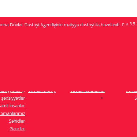
Bakı 9.2 ℃; Şuşa 3.5 ℃;
na Dövlət Dəstəyi Agentliyinin maliyyə dəstəyi ilə hazırlanıb.
ı görmək arzusu ilə yaşayır, amma...”
əxsiyyətlər
Virtual muzey
Virtual kitabxana
İqtis
 şəxsiyyətlər
S
əmli insanlar
əmanlarımız
Şəhidlər
Gənclər