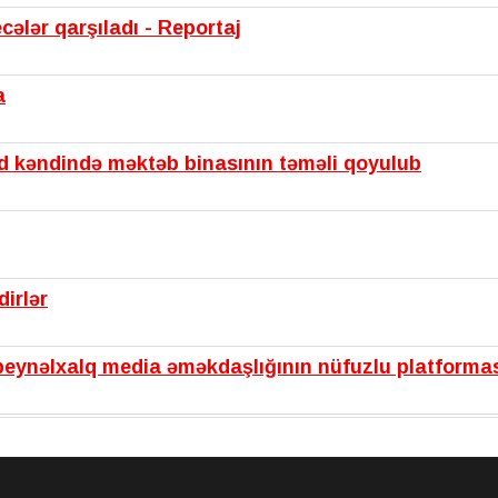
cələr qarşıladı - Reportaj
a
d kəndində məktəb binasının təməli qoyulub
irlər
ynəlxalq media əməkdaşlığının nüfuzlu platforması
birdə iştirak edir