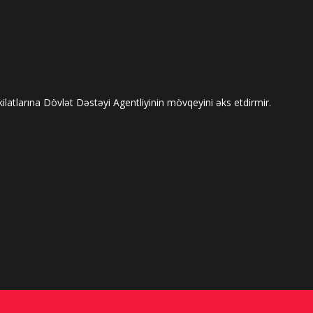
tlarına Dövlət Dəstəyi Agentliyinin mövqeyini əks etdirmir.
mışıq”
bağlı vacib açıqlamalar