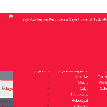
Sayt Azərbaycan Respublikası Qeyri-Hökumət Təşkilatları
“Anam Sadıqcanın evində doğulub, 92 yaşı var, Şuşan
Ətraflı
Şuşa tarixi
Şuşa mədəniyyəti
Ş
Abidələr
Tarixi
Musiqi
Görk
Xalça
Qəhr
Sənətkarlıq
Ədəbiyyat
Menu
Kulinariya
Ana səhifə