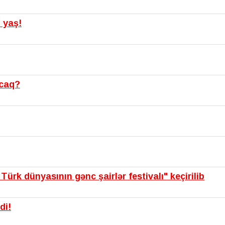
 yaş!
acaq?
ürk dünyasının gənc şairlər festivalı" keçirilib
di!