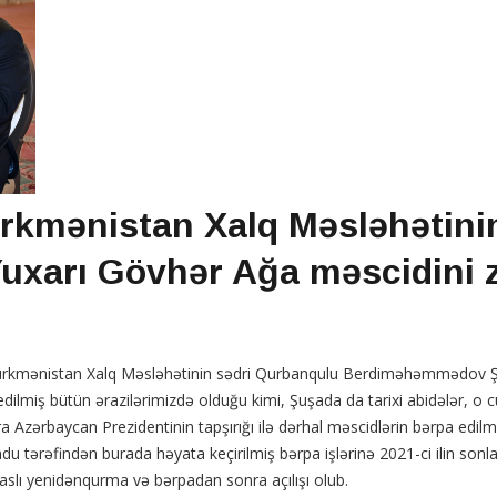
ürkmənistan Xalq Məsləhətini
arı Gövhər Ağa məscidini zi
 Türkmənistan Xalq Məsləhətinin sədri Qurbanqulu Berdiməhəmmədov Şu
ilmiş bütün ərazilərimizdə olduğu kimi, Şuşada da tarixi abidələr, o c
ra Azərbaycan Prezidentinin tapşırığı ilə dərhal məscidlərin bərpa edilm
u tərəfindən burada həyata keçirilmiş bərpa işlərinə 2021-ci ilin sonla
əsaslı yenidənqurma və bərpadan sonra açılışı olub.