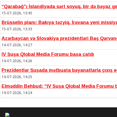
“Qarabağ”ı İslandiyada sərt soyuq, bir də bəyaz ge
15-07-2026, 13:45
Brüsselin planı: Bakıya təzyiq, İrəvana yeni missiy
15-07-2026, 13:33
Azərbaycan və Slovakiya prezidentləri Baş Qərvən
14-07-2026, 14:27
IV Şuşa Qlobal Media Forumu başa çatdı
14-07-2026, 14:26
Prezidentlər Şuşada mətbuata bəyanatlarla çıxış ed
14-07-2026, 14:25
Elməddin Behbud: “IV Şuşa Qlobal Media Forumu be
14-07-2026, 14:24
IV Şuşa Qlobal Media Forumu başladı: Prezident təd
13-07-2026, 10:35