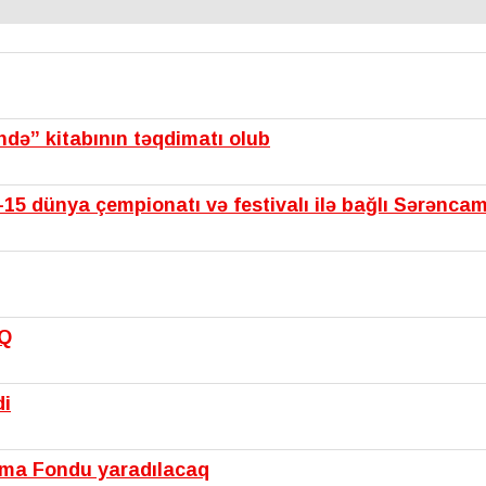
ində” kitabının təqdimatı olub
15 dünya çempionatı və festivalı ilə bağlı Sərənca
IQ
di
şma Fondu yaradılacaq