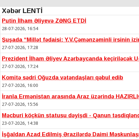
Xəbər LENTİ
Putin İlham Əliyevə ZƏNG ETDİ
28-07-2026, 16:54
Şuşada “Millət fədaisi: Y.V.Çəmənzəminli irsinin iz
27-07-2026, 17:28
Prezident İlham Əliyev Azərbaycanda keçiriləcək U-
27-07-2026, 17:24
Komitə sədri Oğuzda vətəndaşları qəbul edib
27-07-2026, 16:00
İranla Ermənistan arasında Araz üzərində HAZIRL
27-07-2026, 15:56
Məcburi köçkün statusu dəyişdi - Qanun təsdiqlən
23-07-2026, 14:38
İşğaldan Azad Edilmiş Ərazilərdə Daimi Məskunla