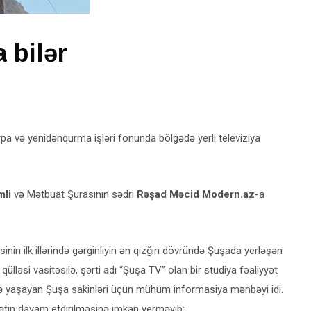
 bilər
a və yenidənqurma işləri fonunda bölgədə yerli televiziya
mli
və Mətbuat Şurasının sədri
Rəşad Məcid
Modern.az
-a
sinin ilk illərində gərginliyin ən qızğın dövründə Şuşada yerləşən
qülləsi vasitəsilə, şərti adı “Şuşa TV” olan bir studiya fəaliyyət
də yaşayan Şuşa sakinləri üçün mühüm informasiya mənbəyi idi.
yətin davam etdirilməsinə imkan verməyib: