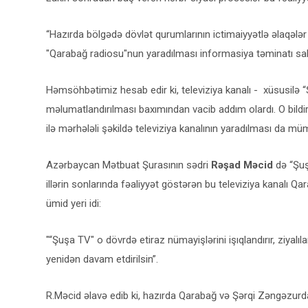
“Hazırda bölgədə dövlət qurumlarının ictimaiyyətlə əlaqələr şö
"Qarabağ radiosu"nun yaradılması informasiya təminatı sa
Həmsöhbətimiz hesab edir ki, televiziya kanalı - xüsusilə 
məlumatlandırılması baxımından vacib addım olardı. O bildiri
ilə mərhələli şəkildə televiziya kanalının yaradılması da m
Azərbaycan Mətbuat Şurasının sədri
Rəşad Məcid
də “Şuşa
illərin sonlarında fəaliyyət göstərən bu televiziya kanalı
ümid yeri idi:
"“Şuşa TV" o dövrdə etiraz nümayişlərini işıqlandırır, ziyalı
yenidən davam etdirilsin”.
R.Məcid əlavə edib ki, hazırda Qarabağ və Şərqi Zəngəzurd