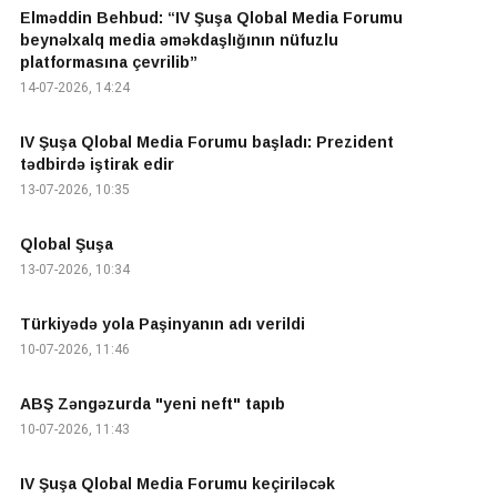
Elməddin Behbud: “IV Şuşa Qlobal Media Forumu
beynəlxalq media əməkdaşlığının nüfuzlu
platformasına çevrilib”
14-07-2026, 14:24
IV Şuşa Qlobal Media Forumu başladı: Prezident
tədbirdə iştirak edir
13-07-2026, 10:35
Qlobal Şuşa
13-07-2026, 10:34
Türkiyədə yola Paşinyanın adı verildi
10-07-2026, 11:46
ABŞ Zəngəzurda "yeni neft" tapıb
10-07-2026, 11:43
IV Şuşa Qlobal Media Forumu keçiriləcək