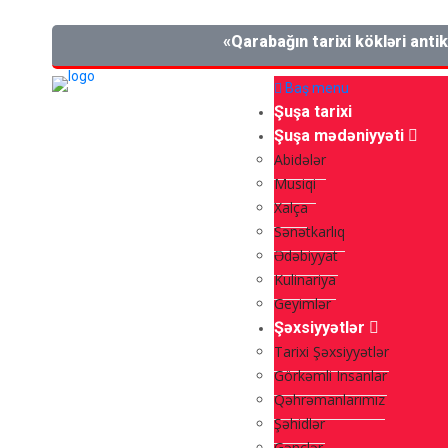
«Qarabağın tarixi kökləri antik dövr
Baş menu
Şuşa tarixi
Şuşa mədəniyyəti
Abidələr
Musiqi
Xalça
Sənətkarlıq
Ədəbiyyat
Kulinariya
Geyimlər
Şəxsiyyətlər
Tarixi Şəxsiyyətlər
Görkəmli Insanlar
Qəhrəmanlarımız
Şəhidlər
Gənclər