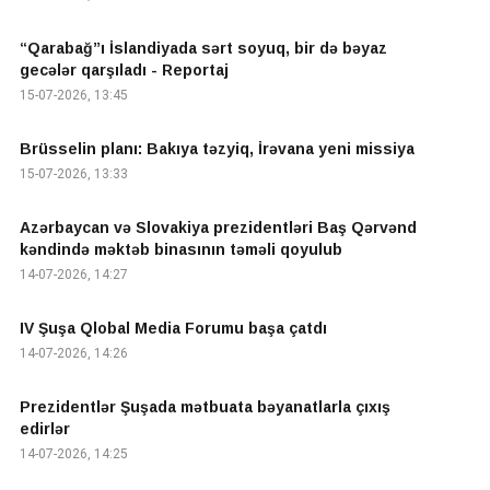
“Qarabağ”ı İslandiyada sərt soyuq, bir də bəyaz
gecələr qarşıladı - Reportaj
15-07-2026, 13:45
Brüsselin planı: Bakıya təzyiq, İrəvana yeni missiya
15-07-2026, 13:33
Azərbaycan və Slovakiya prezidentləri Baş Qərvənd
kəndində məktəb binasının təməli qoyulub
14-07-2026, 14:27
IV Şuşa Qlobal Media Forumu başa çatdı
14-07-2026, 14:26
Prezidentlər Şuşada mətbuata bəyanatlarla çıxış
edirlər
14-07-2026, 14:25