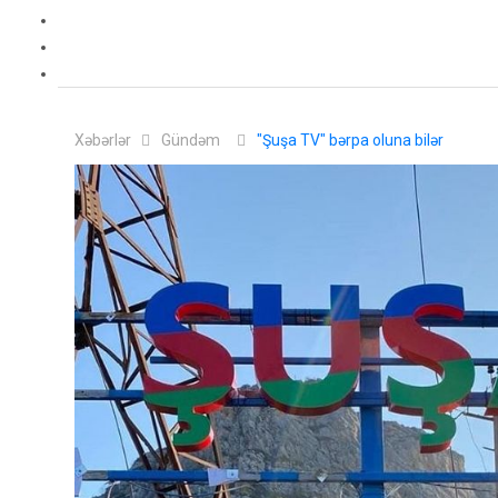
İdman
Maraqlı
Tarix
Xəbərlər
Gündəm
"Şuşa TV" bərpa oluna bilər