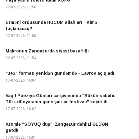
Paşinyanın referendum XOFU
22-07-2026, 11:56
Erməni ordusunda HÜCUM silahları - Kimə
tuşlanacaq?
22-07-2026, 11:55
Makronun Zəngəzurda siyasi bazarlığı
22-07-2026, 11:54
“3+3” formatı yenidən gündəmdə - Lavrov açıqladı
17-07-2026, 16:04
Vaqif Poeziya Günləri çərçivəsində "Sözün sabahı:
Türk dünyasının gənc şairlər festivalı" keçirilib
17-07-2026, 16:02
Kremlə “SOYUQ duş”: Zəngəzur dəhlizi ƏLDƏN
getdi!
17-07-2026, 16:01