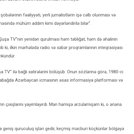
bələrinin fəaliyyəti, yerli jurnalistlərin işə cəlb olunması və
həsində mühüm addım kimi dəyərləndirilə bilər”.
“Şuşa TV”nin yenidən qurulması həm təbliğat, həm də əhalinin
b ki, ilkin mərhələdə radio və xəbər proqramlarının inteqrasiyası
ümkündür.
 TV” ilə bağlı xatirələrini bölüşüb. Onun sözlərinə görə, 1980-ci
 Qarabağda Azərbaycan icmasının əsas informasiya platforması və
ların çıxışlarını yayımlayırdı. Mən həmişə arzulamışam ki, o ənənə
a geniş quruculuq işləri gedir, keçmiş məcburi köçkünlər bölgəyə