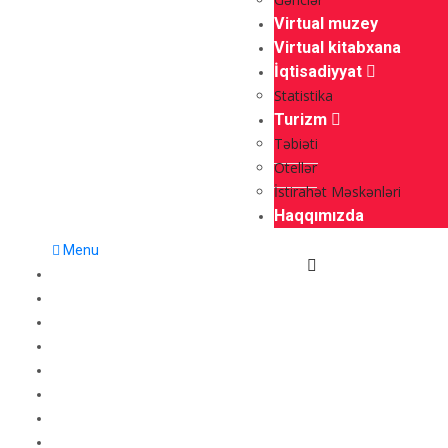
Virtual muzey
Virtual kitabxana
İqtisadiyyat
Statistika
Turizm
Təbiəti
Otellər
İstirahət Məskənləri
Haqqımızda
Menu
Ana səhifə
Gündəm
Siyasət
Qayıdış
Beynəlxalq
Müsahibə
Mədəniyyət
Vətəndaş cəmiyyəti