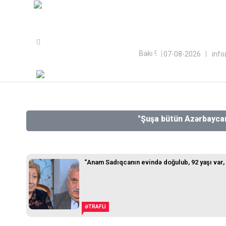
Sayt Azərbaycan Respublikası Qeyri-Hökumət Təşkilatlarına Döv
Bakı 9.2 ℃; Şuşa 3.5 ℃; Xankə
07-08-2026
inf
"Şuşa bütün Azərbaycanlılar üç
“Anam Sadıqcanın evində doğulub, 92 yaşı var, 
ƏTRAFLI