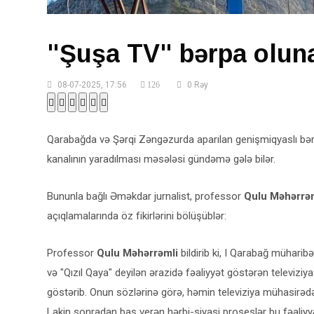
"Şuşa TV" bərpa oluna
08-07-2025, 17:56
126
0 Rəy
Qarabağda və Şərqi Zəngəzurda aparılan genişmiqyaslı bərp
kanalının yaradılması məsələsi gündəmə gələ bilər.
Bununla bağlı Əməkdar jurnalist, professor
Qulu Məhərrə
açıqlamalarında öz fikirlərini bölüşüblər:
Professor
Qulu Məhərrəmli
bildirib ki, I Qarabağ müharibə
və "Qızıl Qaya" deyilən ərazidə fəaliyyət göstərən televiziya 
göstərib. Onun sözlərinə görə, həmin televiziya mühasirə
Lakin sonradan baş verən hərbi-siyasi proseslər bu fəaliy