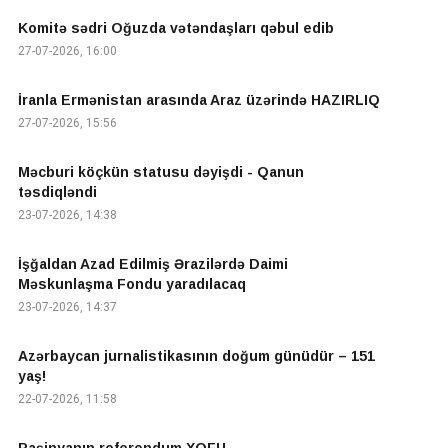
Komitə sədri Oğuzda vətəndaşları qəbul edib
27-07-2026, 16:00
İranla Ermənistan arasında Araz üzərində HAZIRLIQ
27-07-2026, 15:56
Məcburi köçkün statusu dəyişdi - Qanun
təsdiqləndi
23-07-2026, 14:38
İşğaldan Azad Edilmiş Ərazilərdə Daimi
Məskunlaşma Fondu yaradılacaq
23-07-2026, 14:37
Azərbaycan jurnalistikasının doğum günüdür – 151
yaş!
22-07-2026, 11:58