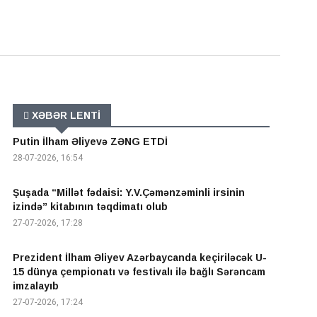
XƏBƏR LENTİ
Putin İlham Əliyevə ZƏNG ETDİ
28-07-2026, 16:54
Şuşada “Millət fədaisi: Y.V.Çəmənzəminli irsinin
izində” kitabının təqdimatı olub
27-07-2026, 17:28
Prezident İlham Əliyev Azərbaycanda keçiriləcək U-
15 dünya çempionatı və festivalı ilə bağlı Sərəncam
imzalayıb
27-07-2026, 17:24