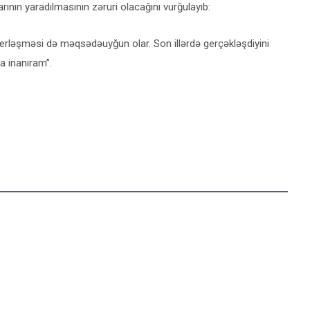
larının yaradılmasının zəruri olacağını vurğulayıb:
erləşməsi də məqsədəuyğun olar. Son illərdə gerçəkləşdiyini
a inanıram”.
n