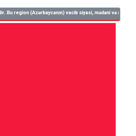
 Bu region (Azərbaycanın) vacib siyasi, mədəni və mənəvi mərkə