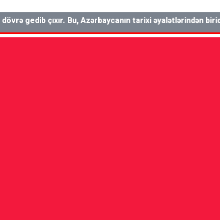
ə gedib çıxır. Bu, Azərbaycanın tarixi əyalətlərindən biridir.