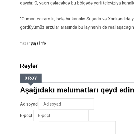
qayıdır. O, yaxın gələcəkdə bu bölgədə yerli televiziya kanal
“Güman edirəm ki, belə bir kanalın Şuşada və Xankəndidə y
gördüyümüz arzular arasında bu layihənin də reallaşacağın
Yazar
Şuşa İnfo
Rəylər
0 RƏY
Aşağıdakı məlumatları qeyd edi
Ad soyad
E-poçt