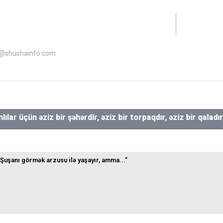
lət Dəstəyi Agentliyinin maliyyə dəstəyi ilə hazırlanıb.
ndi 2 ℃;
o@shushainfo.com
ün əziz bir şəhərdir, əziz bir torpaqdır, əziz bir qaladır, əziz
Şuşanı görmək arzusu ilə yaşayır, amma...”