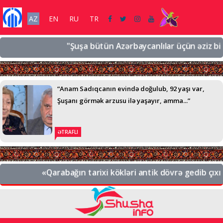
AZ
EN
RU
TR
"Şuşa bütün Azərbaycanlılar üçün əziz bir şəh
“Anam Sadıqcanın evində doğulub, 92 yaşı var,
Şuşanı görmək arzusu ilə yaşayır, amma...”
ƏTRAFLI
«Qarabağın tarixi kökləri antik dövrə gedib çıxır.