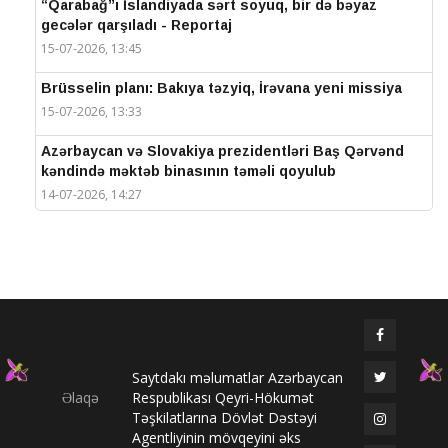
“Qarabağ”ı İslandiyada sərt soyuq, bir də bəyaz
gecələr qarşıladı - Reportaj
15-07-2026, 13:45
Brüsselin planı: Bakıya təzyiq, İrəvana yeni missiya
15-07-2026, 13:33
Azərbaycan və Slovakiya prezidentləri Baş Qərvənd
kəndində məktəb binasının təməli qoyulub
14-07-2026, 14:27
IV Şuşa Qlobal Media Forumu başa çatdı
14-07-2026, 14:26
Prezidentlər Şuşada mətbuata bəyanatlarla çıxış
edirlər
14-07-2026, 14:25
Saytdakı məlumatlar Azərbaycan
Elməddin Behbud: “IV Şuşa Qlobal Media Forumu
Əlaqə
Respublikası Qeyri-Hökumət
beynəlxalq media əməkdaşlığının nüfuzlu
Təşkilatlarına Dövlət Dəstəyi
platformasına çevrilib”
Agentliyinin mövqeyini əks
14-07-2026, 14:24