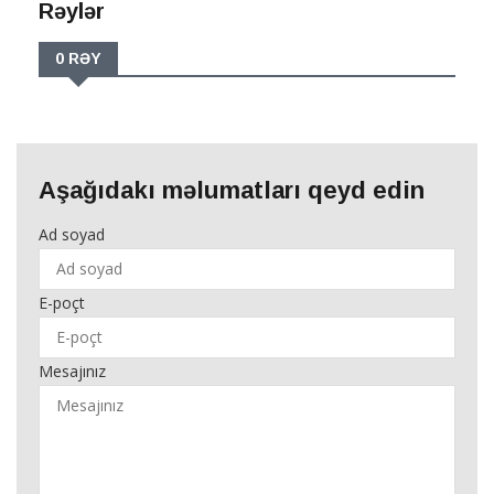
Rəylər
0 RƏY
Aşağıdakı məlumatları qeyd edin
Ad soyad
E-poçt
Mesajınız