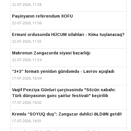
22-07-2026, 11:58
Paşinyanın referendum XOFU
22-07-2026, 11:56
Erməni ordusunda HÜCUM silahları - Kimə tuşlanacaq?
22-07-2026, 11:55
Makronun Zəngəzurda siyasi bazarlığı
22-07-2026, 11:54
“3+3” formatı yenidən gündəmdə - Lavrov açıqladı
17-07-2026, 16:04
Vaqif Poeziya Günləri çərçivəsində "Sözün sabahı:
Türk dünyasının gənc şairlər festivalı" keçirilib
17-07-2026, 16:02
Kremlə “SOYUQ duş”: Zəngəzur dəhlizi ƏLDƏN getdi!
17-07-2026, 16:01