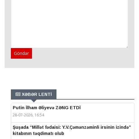
Göndər
XƏBƏR LENTİ
Putin İlham Əliyevə ZƏNG ETDİ
28-07-2026, 16:54
Şuşada “Millət fədaisi: Y.V.Çəmənzəminli irsinin izində”
kitabının təqdimatı olub