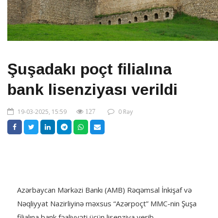
Şuşadakı poçt filialına
bank lisenziyası verildi
19-03-2025, 15:59
0 Rəy
127
Azərbaycan Mərkəzi Bankı (AMB) Rəqəmsal İnkişaf və
Nəqliyyat Nazirliyinə məxsus “Azərpoçt” MMC-nin Şuşa
filialına bank fəaliyyəti üçün lisenziya verib.