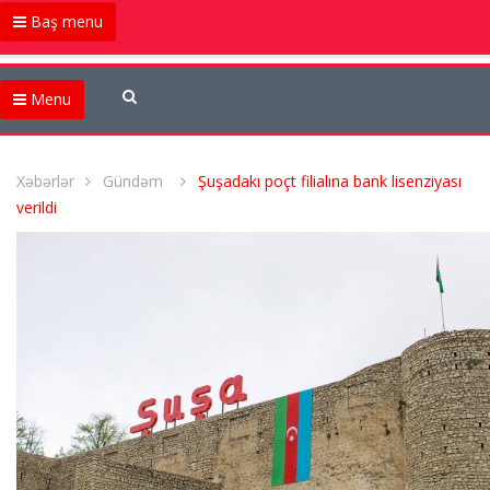
Baş menu
Menu
Xəbərlər
Gündəm
Şuşadakı poçt filialına bank lisenziyası
verildi