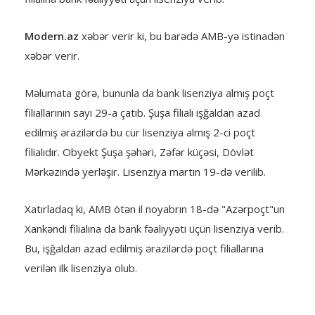
Modern.az
xəbər verir ki, bu barədə AMB-yə istinadən
xəbər verir.
Məlumata görə, bununla da bank lisenziya almış poçt
filiallarının sayı 29-a çatıb. Şuşa filialı işğaldan azad
edilmiş ərazilərdə bu cür lisenziya almış 2-ci poçt
filialıdır. Obyekt Şuşa şəhəri, Zəfər küçəsi, Dövlət
Mərkəzində yerləşir. Lisenziya martın 19-də verilib.
Xatırladaq ki, AMB ötən il noyabrın 18-də "Azərpoçt"un
Xankəndi filialına da bank fəaliyyəti üçün lisenziya verib.
Bu, işğaldan azad edilmiş ərazilərdə poçt filiallarına
verilən ilk lisenziya olub.