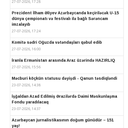
27-07-2026, 17:28
Prezident İlham Əliyev Azərbaycanda keçiriləcək U-15
dünya çempionatı və festivalı ilə bağlı Sərəncam
imzalayıb
27-07-2026, 17:24
Komitə sədri Oğuzda vətəndaşları qəbul edib
27-07-2026, 16:00
İranla Ermənistan arasında Araz üzərində HAZIRLIQ
27-07-2026, 15:56
Məcburi köçkün statusu dəyişdi - Qanun təsdiqləndi
23-07-2026, 14:38
İşğaldan Azad Edilmiş Ərazilərdə Daimi Məskunlaşma
Fondu yaradılacaq
23-07-2026, 14:37
Azərbaycan jurnalistikasının doğum günüdür – 151
yaş!