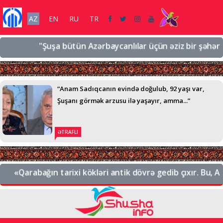
AZ
EN
RU
TR
"Şuşa bütün Azərbaycanlılar üçün əziz bir şəhərdir, ə
“Anam Sadıqcanın evində doğulub, 92 yaşı var,
Şuşanı görmək arzusu ilə yaşayır, amma...”
ƏTRAFLI
«Qarabağın tarixi kökləri antik dövrə gedib çıxır. Bu, Azə