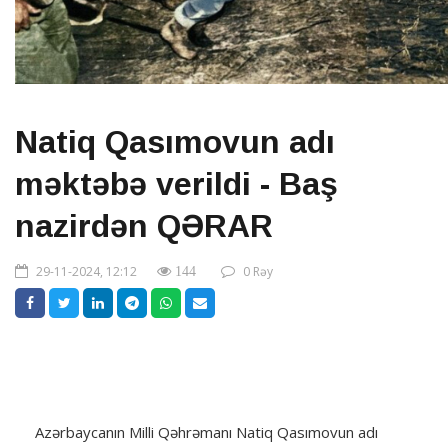
Natiq Qasımovun adı
məktəbə verildi - Baş
nazirdən QƏRAR
29-11-2024, 12:12
0 Rəy
144
Azərbaycanın Milli Qəhrəmanı Natiq Qasımovun adı