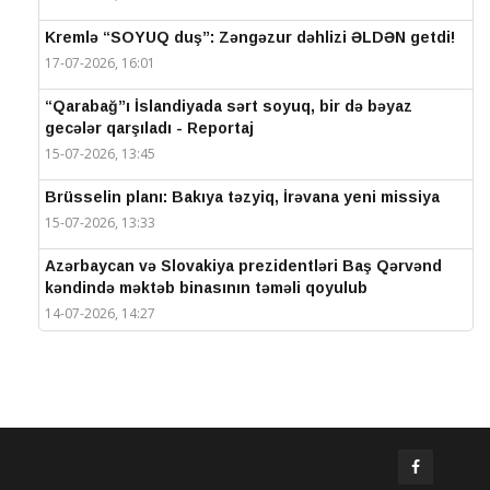
Kremlə “SOYUQ duş”: Zəngəzur dəhlizi ƏLDƏN getdi!
17-07-2026, 16:01
“Qarabağ”ı İslandiyada sərt soyuq, bir də bəyaz
gecələr qarşıladı - Reportaj
15-07-2026, 13:45
Brüsselin planı: Bakıya təzyiq, İrəvana yeni missiya
15-07-2026, 13:33
Azərbaycan və Slovakiya prezidentləri Baş Qərvənd
kəndində məktəb binasının təməli qoyulub
14-07-2026, 14:27
IV Şuşa Qlobal Media Forumu başa çatdı
14-07-2026, 14:26
Prezidentlər Şuşada mətbuata bəyanatlarla çıxış
edirlər
14-07-2026, 14:25