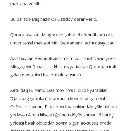
məktəbə verilib.
Bu barədə Baş nazir Əli Əsədov qərar verib.
Qərara əsasən, Mingəçevir şəhəri 4 nömrəli tam orta
ümumtəhsil məktəbi Milli Qəhrəmanın adını daşıyacaq.
Azərbaycan Respublikasının Elm və Təhsil Nazirliyi və
Mingəçevir Şəhər İcra Hakimiyyətinə bu Qərardan irəli
gələn məsələləri həll etmək tapşırılıb.
Xatırldaq ki, Natiq Qasımov 1991-ci ildə yaradılan
“Qaradağ şahinləri” taborunun könüllü əsgəri olub.
O, Xocalı rayonu, Pirlər kəndi yaxınlığındakı yüksəklikdə
yerləşən Alban kilsəsi uğrunda döyüş zamanı 6 hərbçi
yoldaşı həlak olduqdan sonra 5 gün ac-susuz orada