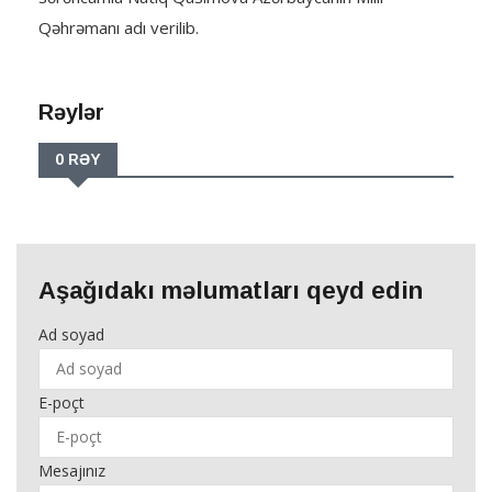
Qəhrəmanı adı verilib.
Rəylər
0 RƏY
Aşağıdakı məlumatları qeyd edin
Ad soyad
E-poçt
Mesajınız