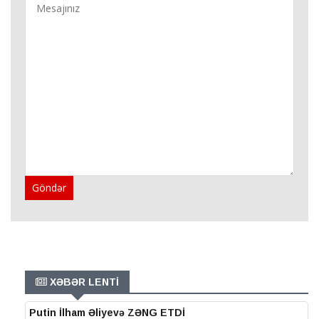
Göndər
XƏBƏR LENTİ
Putin İlham Əliyevə ZƏNG ETDİ