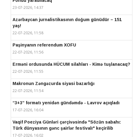
Fondu yaradılacaq
23-07-2026, 14:37
Azərbaycan jurnalistikasının doğum günüdür – 151
yaş!
22-07-2026, 11:58
Paşinyanın referendum XOFU
22-07-2026, 11:56
Erməni ordusunda HÜCUM silahları - Kimə tuşlanacaq?
22-07-2026, 11:55
Makronun Zəngəzurda siyasi bazarlığı
22-07-2026, 11:54
“3+3” formatı yenidən gündəmdə - Lavrov açıqladı
17-07-2026, 16:04
Vaqif Poeziya Günləri çərçivəsində "Sözün sabahı:
Türk dünyasının gənc şairlər festivalı" keçirilib
17-07-2026, 16:02