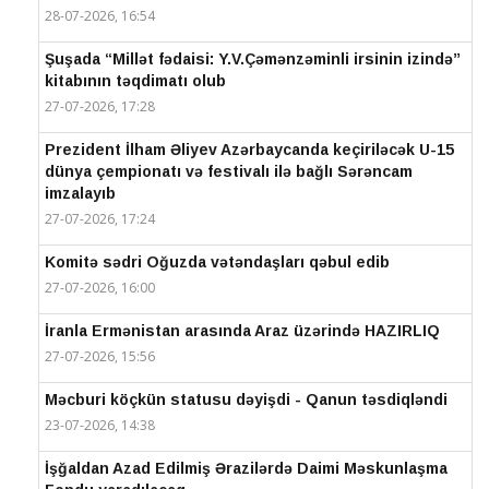
28-07-2026, 16:54
Şuşada “Millət fədaisi: Y.V.Çəmənzəminli irsinin izində”
kitabının təqdimatı olub
27-07-2026, 17:28
Prezident İlham Əliyev Azərbaycanda keçiriləcək U-15
dünya çempionatı və festivalı ilə bağlı Sərəncam
imzalayıb
27-07-2026, 17:24
Komitə sədri Oğuzda vətəndaşları qəbul edib
27-07-2026, 16:00
İranla Ermənistan arasında Araz üzərində HAZIRLIQ
27-07-2026, 15:56
Məcburi köçkün statusu dəyişdi - Qanun təsdiqləndi
23-07-2026, 14:38
İşğaldan Azad Edilmiş Ərazilərdə Daimi Məskunlaşma