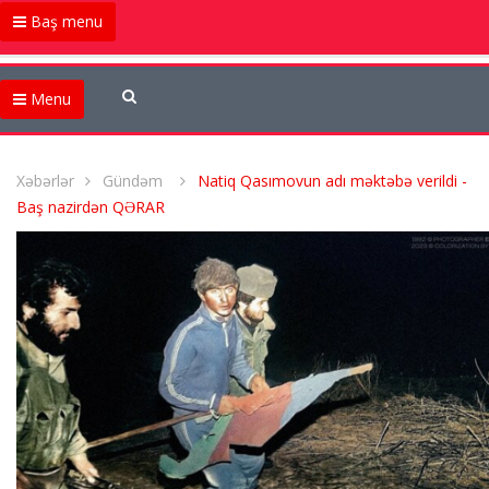
Baş menu
Menu
Xəbərlər
Gündəm
Natiq Qasımovun adı məktəbə verildi -
Baş nazirdən QƏRAR