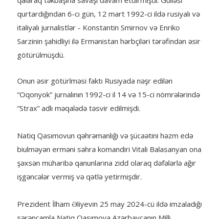
qalaraq təkbaşına savaşı davam etdirmişdi. Gülləsi
qurtardığından 6-cı gün, 12 mart 1992-ci ildə rusiyalı və
italiyalı jurnalistlər - Konstantin Smirnov və Enriko
Sarzinin şahidliyi ilə Ermənistan hərbçiləri tərəfindən əsir
götürülmüşdü.
Onun əsir götürlməsi faktı Rusiyada nəşr edilən
“Oqonyok” jurnalının 1992-ci il 14 və 15-ci nömrələrində
“Strax” adlı məqalədə təsvir edilmişdi.
Natiq Qasımovun qəhrəmanlığı və şücaətini həzm edə
biulməyən erməni səhra komandiri Vitali Balasanyan ona
şəxsən müharibə qanunlarına zidd olaraq dəfələrlə ağır
işgəncələr vermiş və qətlə yetirmişdir.
Prezident İlham Əliyevin 25 may 2024-cü ildə imzaladığı
sərəncamla Natiq Qasımova Azərbaycanın Milli