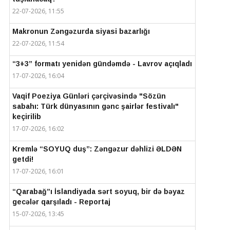
22-07-2026, 11:55
Makronun Zəngəzurda siyasi bazarlığı
22-07-2026, 11:54
“3+3” formatı yenidən gündəmdə - Lavrov açıqladı
17-07-2026, 16:04
Vaqif Poeziya Günləri çərçivəsində "Sözün
sabahı: Türk dünyasının gənc şairlər festivalı"
keçirilib
17-07-2026, 16:02
Kremlə “SOYUQ duş”: Zəngəzur dəhlizi ƏLDƏN
getdi!
17-07-2026, 16:01
“Qarabağ”ı İslandiyada sərt soyuq, bir də bəyaz
gecələr qarşıladı - Reportaj
15-07-2026, 13:45