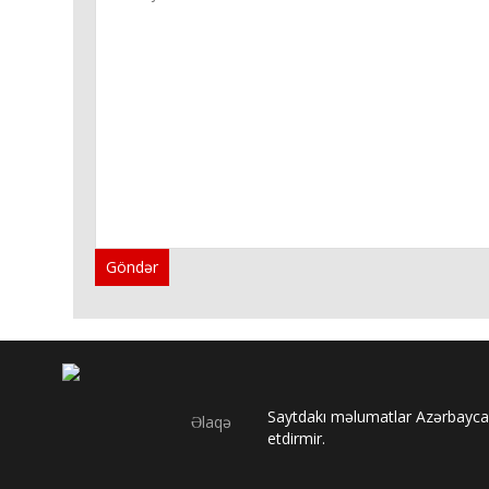
Göndər
Saytdakı məlumatlar Azərbaycan
Əlaqə
etdirmir.