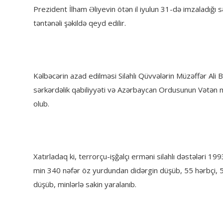
Prezident İlham Əliyevin ötən il iyulun 31-də imzaladığı
təntənəli şəkildə qeyd edilir.
Kəlbəcərin azad edilməsi Silahlı Qüvvələrin Müzəffər Ali B
sərkərdəlik qabiliyyəti və Azərbaycan Ordusunun Vətən m
olub.
Xatırladaq ki, terrorçu-işğalçı erməni silahlı dəstələri 199
min 340 nəfər öz yurdundan didərgin düşüb, 55 hərbçi, 51
düşüb, minlərlə sakin yaralanıb.