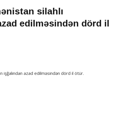
nistan silahlı
azad edilməsindən dörd il
n işğalından azad edilməsindən dörd il ötür.