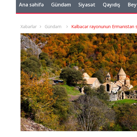
Ana səhifə
Gündəm
Siyasət
Qayıdış
Bey
Xəbərlər
Gündəm
Kəlbəcər rayonunun Ermənistan sil