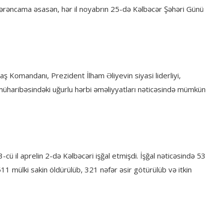
 sərəncama əsasən, hər il noyabrın 25-də Kəlbəcər Şəhəri Günü
aş Komandanı, Prezident İlham Əliyevin siyasi liderliyi,
üharibəsindəki uğurlu hərbi əməliyyatları nəticəsində mümkün
3-cü il aprelin 2-də Kəlbəcəri işğal etmişdi. İşğal nəticəsində 53
1 mülki sakin öldürülüb, 321 nəfər əsir götürülüb və itkin