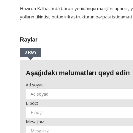
Hazırda Kəlbəcərdə bərpa-yenidənqurma işləri aparılır, ye
yolların tikintisi, bütün infrastrukturun bərpası istiqaməti
Rəylər
0 RƏY
Aşağıdakı məlumatları qeyd edin
Ad soyad
E-poçt
Mesajınız