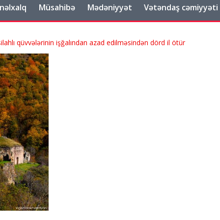
nəlxalq
Müsahibə
Mədəniyyət
Vətəndaş cəmiyyəti
ahlı qüvvələrinin işğalından azad edilməsindən dörd il ötür