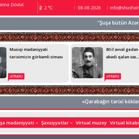
arına Dövlət
şa 3.5 ℃; Xankəndi 2 ℃;
08-08-2026
info@shushai
"Şuşa bütün Azərbaycan
Musiqi mədəniyyəti
80 il əvvəl gedən
tariximizin görkəmli siması
əbədi qalan səs...
ƏTRAFLI
ƏTRAFLI
«Qarabağın tarixi kökləri an
şa mədəniyyəti
Şəxsiyyətlər
Virtual muzey
Virtual kita