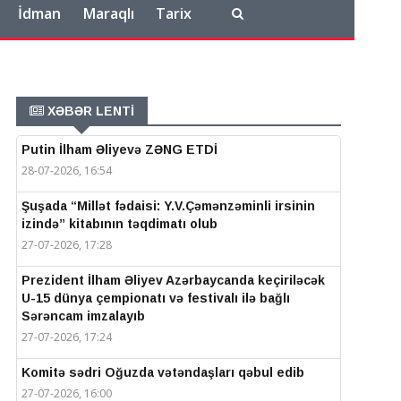
İdman
Maraqlı
Tarix
XƏBƏR LENTİ
Putin İlham Əliyevə ZƏNG ETDİ
28-07-2026, 16:54
Şuşada “Millət fədaisi: Y.V.Çəmənzəminli irsinin
izində” kitabının təqdimatı olub
27-07-2026, 17:28
Prezident İlham Əliyev Azərbaycanda keçiriləcək
U-15 dünya çempionatı və festivalı ilə bağlı
Sərəncam imzalayıb
27-07-2026, 17:24
Komitə sədri Oğuzda vətəndaşları qəbul edib
27-07-2026, 16:00