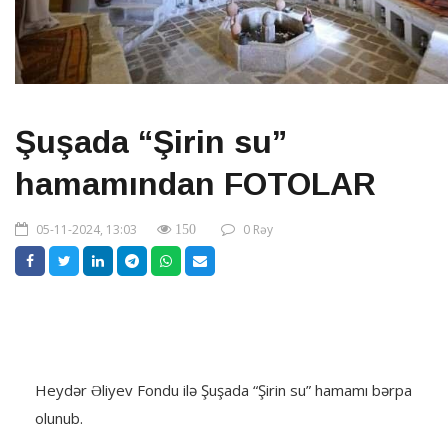
Şuşada “Şirin su”
hamamından FOTOLAR
05-11-2024, 13:03
0 Rəy
150
Heydər Əliyev Fondu ilə Şuşada “Şirin su” hamamı bərpa
olunub.