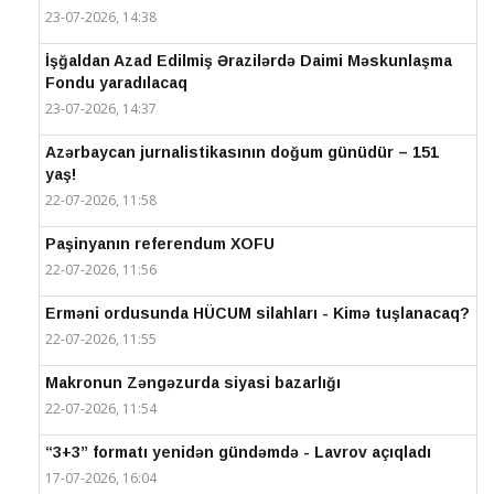
23-07-2026, 14:38
İşğaldan Azad Edilmiş Ərazilərdə Daimi Məskunlaşma
Fondu yaradılacaq
23-07-2026, 14:37
Azərbaycan jurnalistikasının doğum günüdür – 151
yaş!
22-07-2026, 11:58
Paşinyanın referendum XOFU
22-07-2026, 11:56
Erməni ordusunda HÜCUM silahları - Kimə tuşlanacaq?
22-07-2026, 11:55
Makronun Zəngəzurda siyasi bazarlığı
22-07-2026, 11:54
“3+3” formatı yenidən gündəmdə - Lavrov açıqladı
17-07-2026, 16:04