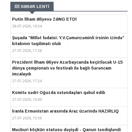
XƏBƏR LENTİ
Putin İlham Əliyevə ZƏNG ETDİ
28-07-2026, 16:54
Şuşada “Millət fədaisi: Y.V.Çəmənzəminli irsinin izində”
kitabının təqdimatı olub
27-07-2026, 17:28
Prezident İlham Əliyev Azərbaycanda keçiriləcək U-15
dünya çempionatı və festivalı ilə bağlı Sərəncam
imzalayıb
27-07-2026, 17:24
Komitə sədri Oğuzda vətəndaşları qəbul edib
27-07-2026, 16:00
İranla Ermənistan arasında Araz üzərində HAZIRLIQ
27-07-2026, 15:56
Məcburi köçkün statusu dəyişdi - Qanun təsdiqləndi