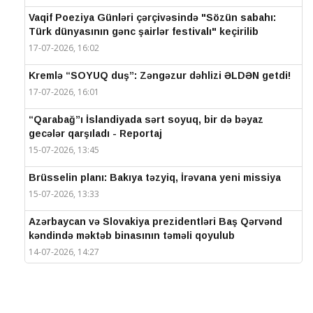
Vaqif Poeziya Günləri çərçivəsində "Sözün sabahı:
Türk dünyasının gənc şairlər festivalı" keçirilib
17-07-2026, 16:02
Kremlə “SOYUQ duş”: Zəngəzur dəhlizi ƏLDƏN getdi!
17-07-2026, 16:01
“Qarabağ”ı İslandiyada sərt soyuq, bir də bəyaz
gecələr qarşıladı - Reportaj
15-07-2026, 13:45
Brüsselin planı: Bakıya təzyiq, İrəvana yeni missiya
15-07-2026, 13:33
Azərbaycan və Slovakiya prezidentləri Baş Qərvənd
kəndində məktəb binasının təməli qoyulub
14-07-2026, 14:27
IV Şuşa Qlobal Media Forumu başa çatdı
14-07-2026, 14:26