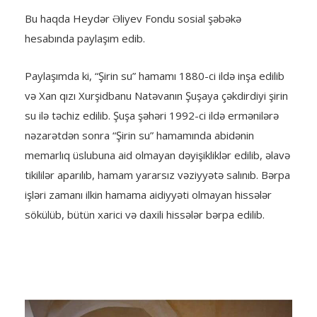
Bu haqda Heydər Əliyev Fondu sosial şəbəkə
hesabında paylaşım edib.
Paylaşımda ki, “Şirin su” hamamı 1880-ci ildə inşa edilib
və Xan qızı Xurşidbanu Natəvanın Şuşaya çəkdirdiyi şirin
su ilə təchiz edilib. Şuşa şəhəri 1992-ci ildə ermənilərə
nəzarətdən sonra “Şirin su” hamamında abidənin
memarlıq üslubuna aid olmayan dəyişikliklər edilib, əlavə
tikililər aparılıb, hamam yararsız vəziyyətə salınıb. Bərpa
işləri zamanı ilkin hamama aidiyyəti olmayan hissələr
sökülüb, bütün xarici və daxili hissələr bərpa edilib.