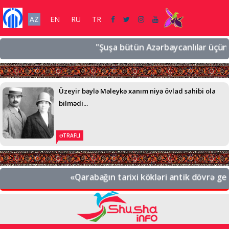
AZ
EN
RU
TR
"Şuşa bütün Azərbaycanlılar üçün əziz b
Üzeyir bəylə Məleykə xanım niyə övlad sahibi ola
bilmədi...
ƏTRAFLI
«Qarabağın tarixi kökləri antik dövrə gedib ç