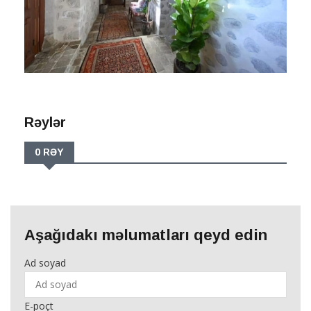
Rəylər
0 RƏY
Aşağıdakı məlumatları qeyd edin
Ad soyad
E-poçt