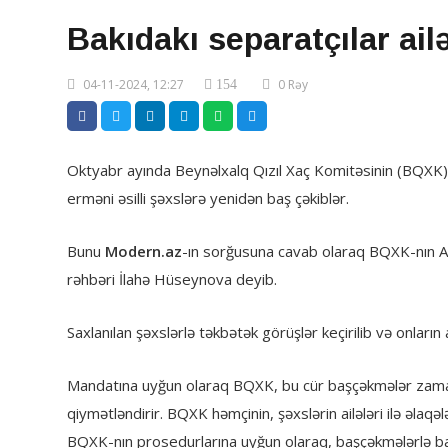
Bakıdakı separatçılar ail
04-11-2024, 12:27
0 Rəy
154
Oktyabr ayında Beynəlxalq Qızıl Xaç Komitəsinin (BQXK)
erməni əsilli şəxslərə yenidən baş çəkiblər.
Bunu
Modern.az
-ın sorğusuna cavab olaraq BQXK-nın Az
rəhbəri İlahə Hüseynova deyib.
Saxlanılan şəxslərlə təkbətək görüşlər keçirilib və onların ai
Mandatına uyğun olaraq BQXK, bu cür başçəkmələr zamanı 
qiymətləndirir. BQXK həmçinin, şəxslərin ailələri ilə əla
BQXK-nın prosedurlarına uyğun olaraq, başçəkmələrlə bağl