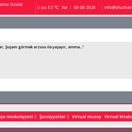
arına Dövlət
Bakı 9.2 ℃; Şuşa 3.5 ℃; Xankəndi 2 ℃;
08-08-2026
info@shushai
r, Şuşanı görmək arzusu ilə yaşayır, amma...”
uşa mədəniyyəti
Şəxsiyyətlər
Virtual muzey
Virtual kita