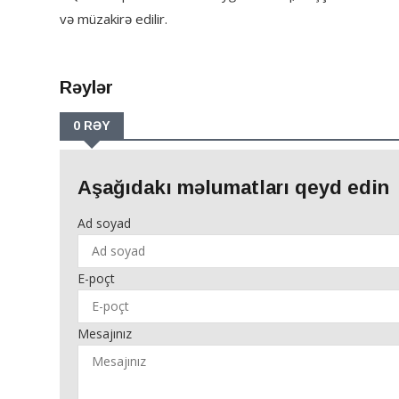
və müzakirə edilir.
Rəylər
0 RƏY
Aşağıdakı məlumatları qeyd edin
Ad soyad
E-poçt
Mesajınız