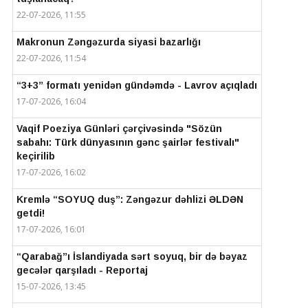
22-07-2026, 11:55
Makronun Zəngəzurda siyasi bazarlığı
22-07-2026, 11:54
“3+3” formatı yenidən gündəmdə - Lavrov açıqladı
17-07-2026, 16:04
Vaqif Poeziya Günləri çərçivəsində "Sözün
sabahı: Türk dünyasının gənc şairlər festivalı"
keçirilib
17-07-2026, 16:02
Kremlə “SOYUQ duş”: Zəngəzur dəhlizi ƏLDƏN
getdi!
17-07-2026, 16:01
“Qarabağ”ı İslandiyada sərt soyuq, bir də bəyaz
gecələr qarşıladı - Reportaj
15-07-2026, 13:45