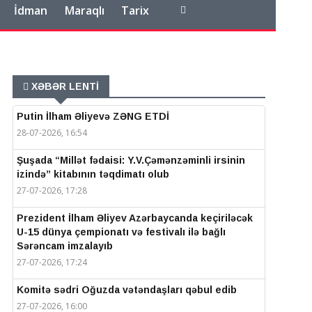
İdman
Maraqlı
Tarix
XƏBƏR LENTİ
Putin İlham Əliyevə ZƏNG ETDİ
28-07-2026, 16:54
Şuşada “Millət fədaisi: Y.V.Çəmənzəminli irsinin
izində” kitabının təqdimatı olub
27-07-2026, 17:28
Prezident İlham Əliyev Azərbaycanda keçiriləcək
U-15 dünya çempionatı və festivalı ilə bağlı
Sərəncam imzalayıb
27-07-2026, 17:24
Komitə sədri Oğuzda vətəndaşları qəbul edib
27-07-2026, 16:00