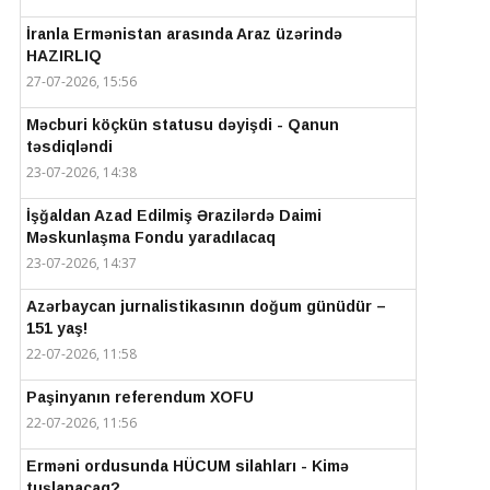
İranla Ermənistan arasında Araz üzərində
HAZIRLIQ
27-07-2026, 15:56
Məcburi köçkün statusu dəyişdi - Qanun
təsdiqləndi
23-07-2026, 14:38
İşğaldan Azad Edilmiş Ərazilərdə Daimi
Məskunlaşma Fondu yaradılacaq
23-07-2026, 14:37
Azərbaycan jurnalistikasının doğum günüdür –
151 yaş!
22-07-2026, 11:58
Paşinyanın referendum XOFU
22-07-2026, 11:56
Erməni ordusunda HÜCUM silahları - Kimə
tuşlanacaq?