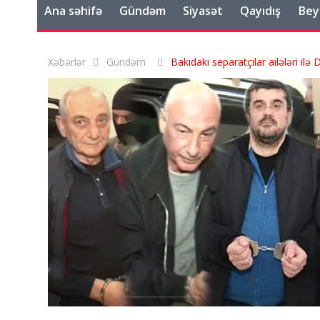
Ana səhifə
Gündəm
Siyasət
Qayıdış
Bey
Xəbərlər
Gündəm
Bakıdakı separatçılar ailələri il