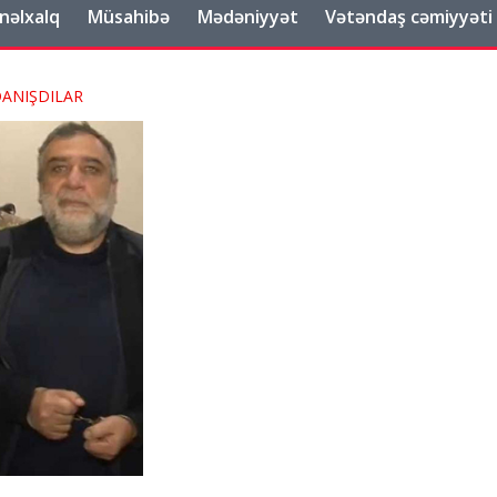
nəlxalq
Müsahibə
Mədəniyyət
Vətəndaş cəmiyyəti
ə DANIŞDILAR