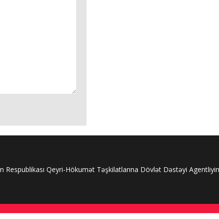
 Respublikası Qeyri-Hökumət Təşkilatlarına Dövlət Dəstəyi Agentliyi
Müəllif hüquqları qorunur. shushainfo.com-un məlumatlarından istifa