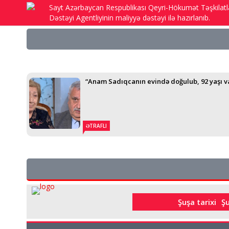
Sayt Azərbaycan Respublikası Qeyri-Hökumət Təşkilatl
Dəstəyi Agentliyinin maliyyə dəstəyi ilə hazırlanıb.
“Anam Sadıqcanın evində doğulub, 92 yaşı va
ƏTRAFLI
Şuşa tarixi
Ş