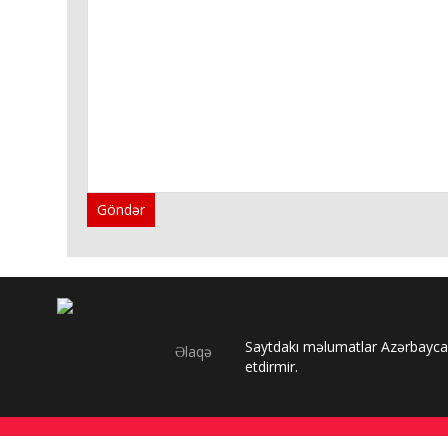
Göndər
Saytdakı məlumatlar Azərbaycan
Əlaqə
etdirmir.
Şuşa, SİMİB
2022 ©
.