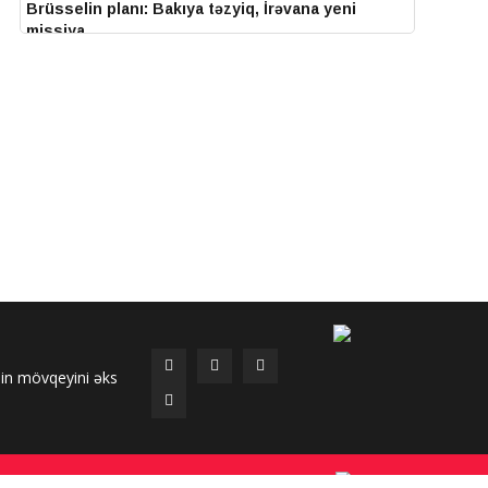
Brüsselin planı: Bakıya təzyiq, İrəvana yeni
missiya
15-07-2026, 13:33
Azərbaycan və Slovakiya prezidentləri Baş
Qərvənd kəndində məktəb binasının təməli
qoyulub
14-07-2026, 14:27
IV Şuşa Qlobal Media Forumu başa çatdı
14-07-2026, 14:26
Prezidentlər Şuşada mətbuata bəyanatlarla çıxış
edirlər
14-07-2026, 14:25
Elməddin Behbud: “IV Şuşa Qlobal Media Forumu
nin mövqeyini əks
beynəlxalq media əməkdaşlığının nüfuzlu
platformasına çevrilib”
14-07-2026, 14:24
IV Şuşa Qlobal Media Forumu başladı: Prezident
də etdikdə istinad mütləqdir