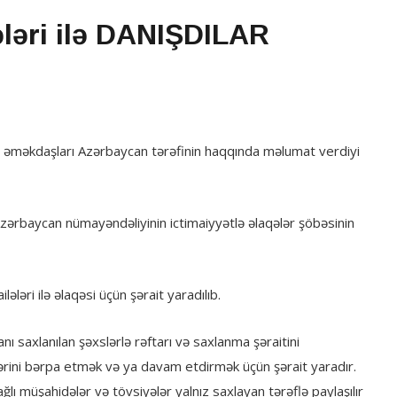
ələri ilə DANIŞDILAR
 əməkdaşları Azərbaycan tərəfinin haqqında məlumat verdiyi
ərbaycan nümayəndəliyinin ictimaiyyətlə əlaqələr şöbəsinin
lələri ilə əlaqəsi üçün şərait yaradılıb.
saxlanılan şəxslərlə rəftarı və saxlanma şəraitini
qələrini bərpa etmək və ya davam etdirmək üçün şərait yaradır.
ı müşahidələr və tövsiyələr yalnız saxlayan tərəflə paylaşılır