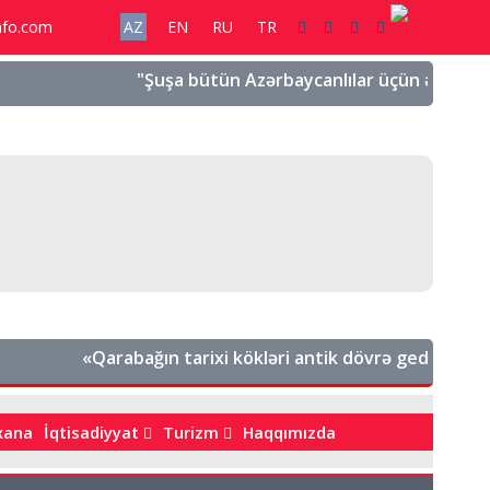
nfo.com
AZ
EN
RU
TR
"Şuşa bütün Azərbaycanlılar üçün əziz bir şəhə
«Qarabağın tarixi kökləri antik dövrə gedib çıxır. B
bxana
İqtisadiyyat
Turizm
Haqqımızda