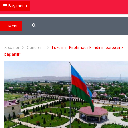
Baş menu
Menu
Xəbərlər
Gündəm
Füzulinin Pirəhmədli kəndinin bərpasına
başlanılır