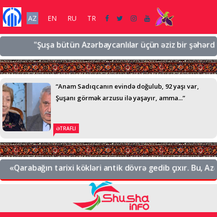
AZ
EN
RU
TR
"Şuşa bütün Azərbaycanlılar üçün əziz bir şəhərdir, əz
“Anam Sadıqcanın evində doğulub, 92 yaşı var,
Şuşanı görmək arzusu ilə yaşayır, amma...”
ƏTRAFLI
«Qarabağın tarixi kökləri antik dövrə gedib çıxır. Bu, Azərb