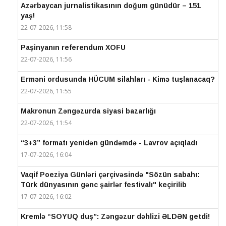
Azərbaycan jurnalistikasının doğum günüdür – 151
yaş!
22-07-2026, 11:58
Paşinyanın referendum XOFU
22-07-2026, 11:56
Erməni ordusunda HÜCUM silahları - Kimə tuşlanacaq?
22-07-2026, 11:55
Makronun Zəngəzurda siyasi bazarlığı
22-07-2026, 11:54
“3+3” formatı yenidən gündəmdə - Lavrov açıqladı
17-07-2026, 16:04
Vaqif Poeziya Günləri çərçivəsində "Sözün sabahı:
Türk dünyasının gənc şairlər festivalı" keçirilib
17-07-2026, 16:02
Kremlə “SOYUQ duş”: Zəngəzur dəhlizi ƏLDƏN getdi!