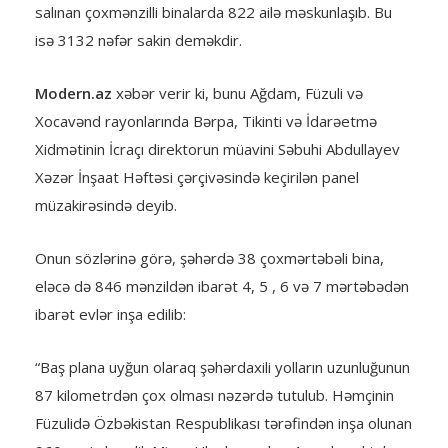
salınan çoxmənzilli binalarda 822 ailə məskunlaşıb. Bu
isə 3132 nəfər sakin deməkdir.
Modern.az
xəbər verir ki, bunu Ağdam, Füzuli və
Xocavənd rayonlarında Bərpa, Tikinti və İdarəetmə
Xidmətinin İcraçı direktorun müavini Səbuhi Abdullayev
Xəzər İnşaat Həftəsi çərçivəsində keçirilən panel
müzakirəsində deyib.
Onun sözlərinə görə, şəhərdə 38 çoxmərtəbəli bina,
eləcə də 846 mənzildən ibarət 4, 5 , 6 və 7 mərtəbədən
ibarət evlər inşa edilib:
“Baş plana uyğun olaraq şəhərdaxili yolların uzunluğunun
87 kilometrdən çox olması nəzərdə tutulub. Həmçinin
Füzulidə Özbəkistan Respublikası tərəfindən inşa olunan