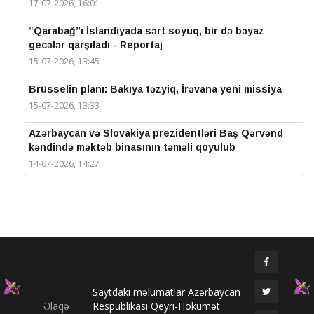
17-07-2026, 16:01
“Qarabağ”ı İslandiyada sərt soyuq, bir də bəyaz
gecələr qarşıladı - Reportaj
15-07-2026, 13:45
Brüsselin planı: Bakıya təzyiq, İrəvana yeni missiya
15-07-2026, 13:33
Azərbaycan və Slovakiya prezidentləri Baş Qərvənd
kəndində məktəb binasının təməli qoyulub
14-07-2026, 14:27
IV Şuşa Qlobal Media Forumu başa çatdı
14-07-2026, 14:26
Prezidentlər Şuşada mətbuata bəyanatlarla çıxış
edirlər
14-07-2026, 14:25
Saytdakı məlumatlar Azərbaycan
Elməddin Behbud: “IV Şuşa Qlobal Media Forumu
Əlaqə
Respublikası Qeyri-Hökumət
beynəlxalq media əməkdaşlığının nüfuzlu