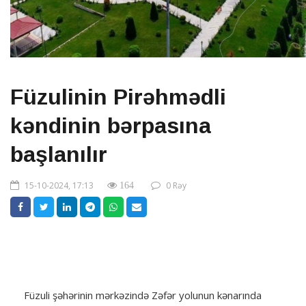
Füzulinin Pirəhmədli
kəndinin bərpasına
başlanılır
15-10-2024, 17:13
0 Rəy
164
Füzuli şəhərinin mərkəzində Zəfər yolunun kənarında