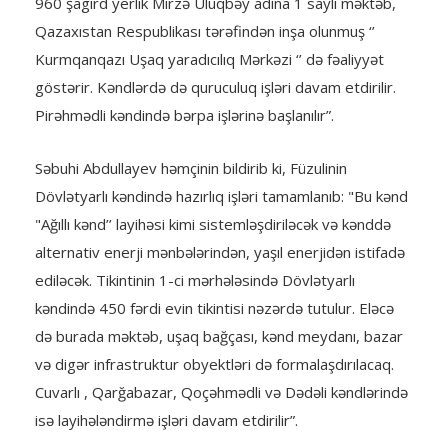
960 şagird yerlik Mirzə Uluqbəy adına 1 saylı məktəb,
Qazaxıstan Respublikası tərəfindən inşa olunmuş ‘’
Kurmqanqazı Uşaq yaradıcılıq Mərkəzi ‘’ də fəaliyyət
göstərir. Kəndlərdə də quruculuq işləri davam etdirilir.
Pirəhmədli kəndində bərpa işlərinə başlanılır”.
Səbuhi Abdullayev həmçinin bildirib ki, Füzulinin
Dövlətyarlı kəndində hazırlıq işləri tamamlanıb: "Bu kənd
"Ağıllı kənd’’ layihəsi kimi sistemləşdiriləcək və kənddə
alternativ enerji mənbələrindən, yaşıl enerjidən istifadə
ediləcək. Tikintinin 1-ci mərhələsində Dövlətyarlı
kəndində 450 fərdi evin tikintisi nəzərdə tutulur. Eləcə
də burada məktəb, uşaq bağçası, kənd meydanı, bazar
və digər infrastruktur obyektləri də formalaşdırılacaq.
Cuvarlı , Qarğabazar, Qoçəhmədli və Dədəli kəndlərində
isə layihələndirmə işləri davam etdirilir”.