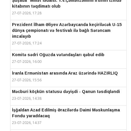
Şuşada “Millət fədaisi: Y.V.Çəmənzəminli irsinin izində”
kitabının təqdimatı olub
27-07-2026, 17:28
Prezident İlham Əliyev Azərbaycanda keçiriləcək U-15
dünya çempionatı və festivalı ilə bağlı Sərəncam
imzalayıb
27-07-2026, 17:24
Komitə sədri Oğuzda vətəndaşları qəbul edib
27-07-2026, 16:00
İranla Ermənistan arasında Araz üzərində HAZIRLIQ
27-07-2026, 15:56
Məcburi köçkün statusu dəyişdi - Qanun təsdiqləndi
23-07-2026, 14:38
İşğaldan Azad Edilmiş Ərazilərdə Daimi Məskunlaşma
Fondu yaradılacaq
23-07-2026, 14:37