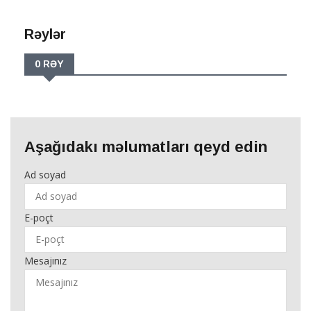
Rəylər
0 RƏY
Aşağıdakı məlumatları qeyd edin
Ad soyad
E-poçt
Mesajınız