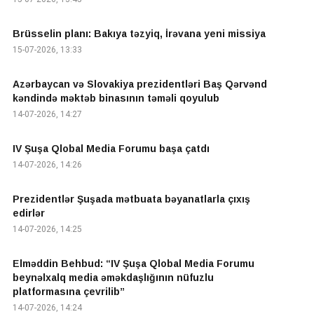
Brüsselin planı: Bakıya təzyiq, İrəvana yeni missiya
15-07-2026, 13:33
Azərbaycan və Slovakiya prezidentləri Baş Qərvənd
kəndində məktəb binasının təməli qoyulub
14-07-2026, 14:27
IV Şuşa Qlobal Media Forumu başa çatdı
14-07-2026, 14:26
Prezidentlər Şuşada mətbuata bəyanatlarla çıxış
edirlər
14-07-2026, 14:25
Elməddin Behbud: “IV Şuşa Qlobal Media Forumu
beynəlxalq media əməkdaşlığının nüfuzlu
platformasına çevrilib”
14-07-2026, 14:24