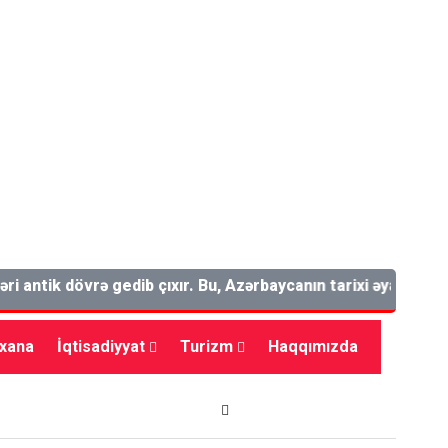
tik dövrə gedib çıxır. Bu, Azərbaycanın tarixi əyalətlərindən 
bxana
İqtisadiyyat
Turizm
Haqqımızda
dman
Maraqlı
Tarix