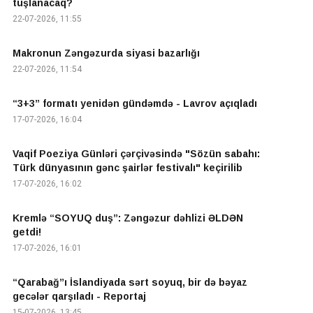
tuşlanacaq?
22-07-2026, 11:55
Makronun Zəngəzurda siyasi bazarlığı
22-07-2026, 11:54
“3+3” formatı yenidən gündəmdə - Lavrov açıqladı
17-07-2026, 16:04
Vaqif Poeziya Günləri çərçivəsində "Sözün sabahı:
Türk dünyasının gənc şairlər festivalı" keçirilib
17-07-2026, 16:02
Kremlə “SOYUQ duş”: Zəngəzur dəhlizi ƏLDƏN
getdi!
17-07-2026, 16:01
“Qarabağ”ı İslandiyada sərt soyuq, bir də bəyaz
gecələr qarşıladı - Reportaj
15-07-2026, 13:45