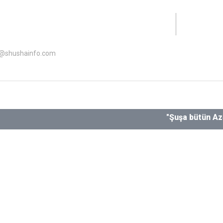
lət Dəstəyi Agentliyinin maliyyə dəstəyi ilə hazırlanıb.
o@shushainfo.com
"Şuşa bütün Azərbaycan