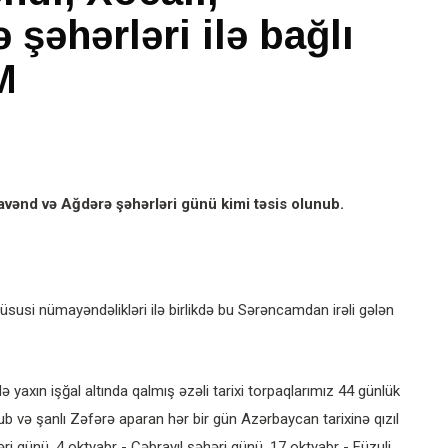
şəhərləri ilə bağlı
M
vənd və Ağdərə şəhərləri günü kimi təsis olunub.
üsusi nümayəndəlikləri ilə birlikdə bu Sərəncamdan irəli gələn
 yaxın işğal altında qalmış əzəli tarixi torpaqlarımız 44 günlük
b və şanlı Zəfərə aparan hər bir gün Azərbaycan tarixinə qızıl
əri günü, 4 oktyabr - Cəbrayıl şəhəri günü, 17 oktyabr - Füzuli