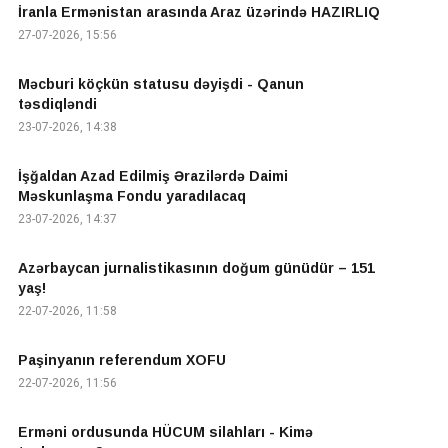
İranla Ermənistan arasında Araz üzərində HAZIRLIQ
27-07-2026, 15:56
Məcburi köçkün statusu dəyişdi - Qanun
təsdiqləndi
23-07-2026, 14:38
İşğaldan Azad Edilmiş Ərazilərdə Daimi
Məskunlaşma Fondu yaradılacaq
23-07-2026, 14:37
Azərbaycan jurnalistikasının doğum günüdür – 151
yaş!
22-07-2026, 11:58
Paşinyanın referendum XOFU
22-07-2026, 11:56
Erməni ordusunda HÜCUM silahları - Kimə