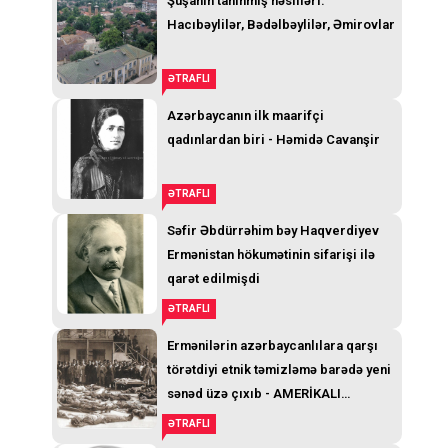
Şuşanın tanınmış nəsilləri:
Hacıbəylilər, Bədəlbəylilər, Əmirovlar
ƏTRAFLI
Azərbaycanın ilk maarifçi
qadınlardan biri - Həmidə Cavanşir
ƏTRAFLI
Səfir Əbdürrəhim bəy Haqverdiyev
Ermənistan hökumətinin sifarişi ilə
qarət edilmişdi
ƏTRAFLI
Ermənilərin azərbaycanlılara qarşı
törətdiyi etnik təmizləmə barədə yeni
sənəd üzə çıxıb - AMERİKALI
GENERALIN TELEQRAMI
ƏTRAFLI