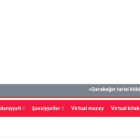
«Qarabağın tarixi kökləri an
dəniyyəti
Şəxsiyyətlər
Virtual muzey
Virtual kita
lxalq
Müsahibə
Mədəniyyət
Vətəndaş cəmiyyəti
İ