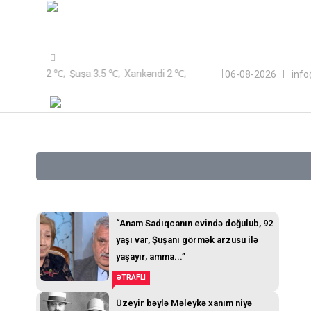
Sayt Azərbaycan Respublikası Qeyri-Hökumət Təşkilatlarına Döv
Bakı 9.2 ℃; Şuşa 3.5 ℃; Xankəndi 2 ℃;
06-08-2026
inf
“Anam Sadıqcanın evində doğulub, 92
yaşı var, Şuşanı görmək arzusu ilə
yaşayır, amma...”
ƏTRAFLI
Üzeyir bəylə Məleykə xanım niyə