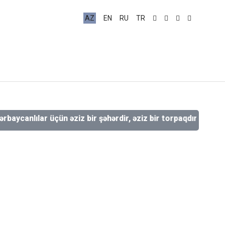
AZ
EN
RU
TR
lılar üçün əziz bir şəhərdir, əziz bir torpaqdır, əziz bir qalad