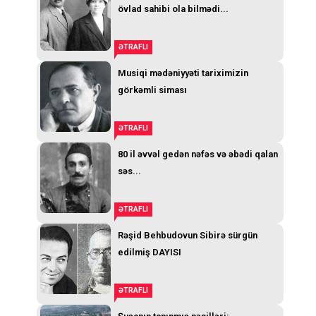
övlad sahibi ola bilmədi...
ƏTRAFLI
Musiqi mədəniyyəti tariximizin
görkəmli siması
ƏTRAFLI
80 il əvvəl gedən nəfəs və əbədi qalan
səs...
ƏTRAFLI
Rəşid Behbudovun Sibirə sürgün
edilmiş DAYISI
ƏTRAFLI