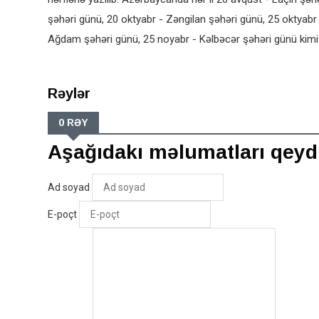
şəhəri günü, 20 oktyabr - Zəngilan şəhəri günü, 25 oktyabr
Ağdam şəhəri günü, 25 noyabr - Kəlbəcər şəhəri günü kimi t
Rəylər
0 RƏY
Aşağıdakı məlumatları qeyd
Ad soyad
E-poçt