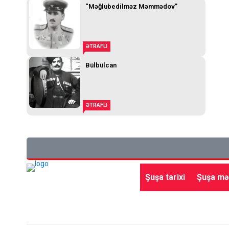
“Məğlubedilməz Məmmədov”
ƏTRAFLI
Bülbülcan
ƏTRAFLI
Şuşa tarixi
Şuşa mə
Ana səhifə
Gündəm
Siyasət
Qayıdış
Beynə