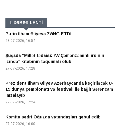
XƏBƏR LENTİ
Putin İlham Əliyevə ZƏNG ETDİ
28-07-2026, 16:54
Şuşada “Millət fədaisi: Y.V.Çəmənzəminli irsinin
izində” kitabının təqdimatı olub
27-07-2026, 17:28
Prezident İlham Əliyev Azərbaycanda keçiriləcək U-
15 dünya çempionatı və festivalı ilə bağlı Sərəncam
imzalayıb
27-07-2026, 17:24
Komitə sədri Oğuzda vətəndaşları qəbul edib
27-07-2026, 16:00