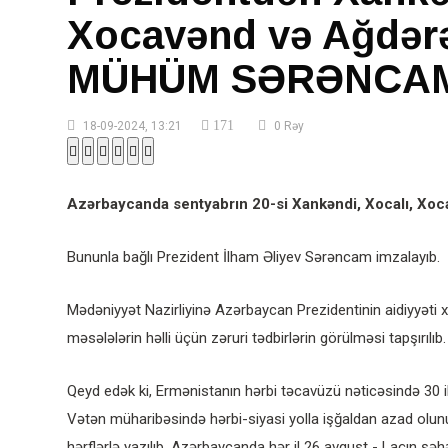
Xocavənd və Ağdərə 
MÜHÜM SƏRƏNCA
171
18-09-2024, 13:21
0 Rəy
Azərbaycanda sentyabrın 20-si Xankəndi, Xocalı, Xoca
Bununla bağlı Prezident İlham Əliyev Sərəncam imzalayıb.
Mədəniyyət Nazirliyinə Azərbaycan Prezidentinin aidiyyəti x
məsələlərin həlli üçün zəruri tədbirlərin görülməsi tapşırılıb.
Qeyd edək ki, Ermənistanın hərbi təcavüzü nəticəsində 30 ilə
Vətən müharibəsində hərbi-siyasi yolla işğaldan azad olunu
hərflərlə yazılıb. Azərbaycanda hər il 26 avqust - Laçın şəh