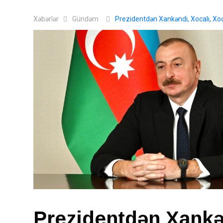
Xəbərlər
Gündəm
Prezidentdən Xankəndi, Xocalı, X
Prezidentdən Xankən