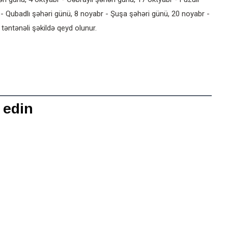
 - Qubadlı şəhəri günü, 8 noyabr - Şuşa şəhəri günü, 20 noyabr -
əntənəli şəkildə qeyd olunur.
 edin