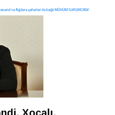
ocavənd və Ağdərə şəhərləri ilə bağlı MÜHÜM SƏRƏNCAM
di, Xocalı,