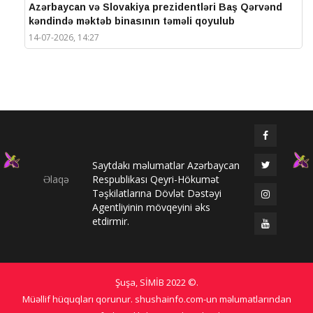
Azərbaycan və Slovakiya prezidentləri Baş Qərvənd
kəndində məktəb binasının təməli qoyulub
14-07-2026, 14:27
IV Şuşa Qlobal Media Forumu başa çatdı
14-07-2026, 14:26
Prezidentlər Şuşada mətbuata bəyanatlarla çıxış
edirlər
14-07-2026, 14:25
Saytdakı məlumatlar Azərbaycan
Elməddin Behbud: “IV Şuşa Qlobal Media Forumu
Əlaqə
Respublikası Qeyri-Hökumət
beynəlxalq media əməkdaşlığının nüfuzlu
Təşkilatlarına Dövlət Dəstəyi
platformasına çevrilib”
Agentliyinin mövqeyini əks
14-07-2026, 14:24
etdirmir.
IV Şuşa Qlobal Media Forumu başladı: Prezident
tədbirdə iştirak edir
13-07-2026, 10:35
Şuşa, SİMİB
2022 ©
.
Qlobal Şuşa
Müəllif hüquqları qorunur. shushainfo.com-un məlumatlarından