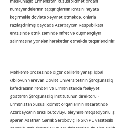
məskunlaşıb Ermənistan xüsusi xidmət orqanı
nümayəndələrinin tapşırıqlarının icrasını həyata
keçirməklə dövlətə xəyanət etməkdə, onlarla
razılaşdırılmış qaydada Azərbaycan Respublikası
ərazisində etnik zəmində nifrət və düşmənçiliyin
salınmasına yönələn hərəkətlər etməkdə təqsirləndirilir.
Məhkəmə prosesində digər dəlillərlə yanaşı İqbal
Əbilovun Yerevan Dövlət Universitetinin Şərqşünaslıq
kafedrasının rəhbəri və Ermənistanda fəaliyyət
göstərən Şərqşünaslıq İnstitutunun direktoru -
Ermənistan xüsusi xidmət orqanlarının nəzarətində
Azərbaycanın ərazi bütövlüyü əleyhinə məqsədyönlü iş
aparan Asatrian Garnik Seroboviç ilə SKYPE vasitəsilə