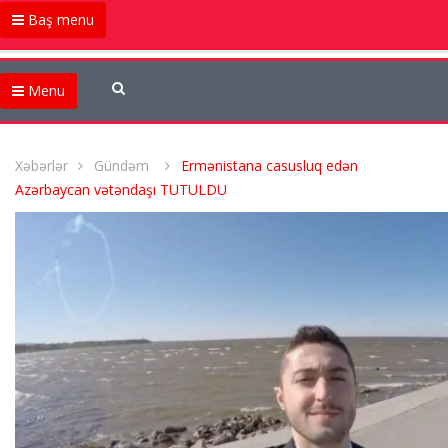
Baş menu
Menu
Xəbərlər
Gündəm
Ermənistana casusluq edən
Azərbaycan vətəndaşı TUTULDU