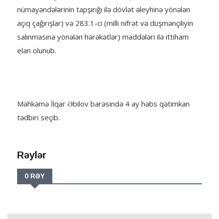
nümayəndələrinin tapşırığı ilə dövlət əleyhinə yönələn
açıq çağırışlar) və 283.1-ci (milli nifrət və düşmənçiliyin
salınmasına yönələn hərəkətlər) maddələri ilə ittiham
elan olunub.
Məhkəmə İlqar Əbilov barəsində 4 ay həbs qətimkan
tədbiri seçib.
Rəylər
0 RƏY