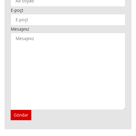
E-poçt
Mesajınız
Göndər