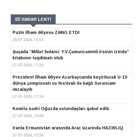
XƏBƏR LENTİ
Putin İlham Əliyevə ZƏNG ETDİ
28-07-2026, 16:54
Şuşada “Millət fədaisi: Y.V.Çəmənzəminli irsinin izində”
kitabının təqdimatı olub
27-07-2026, 17:28
Prezident İlham Əliyev Azərbaycanda keçiriləcək U-15
dünya çempionatı və festivalı ilə bağlı Sərəncam
imzalayıb
27-07-2026, 17:24
Komitə sədri Oğuzda vətəndaşları qəbul edib
27-07-2026, 16:00
İranla Ermənistan arasında Araz üzərində HAZIRLIQ
27-07-2026, 15:56