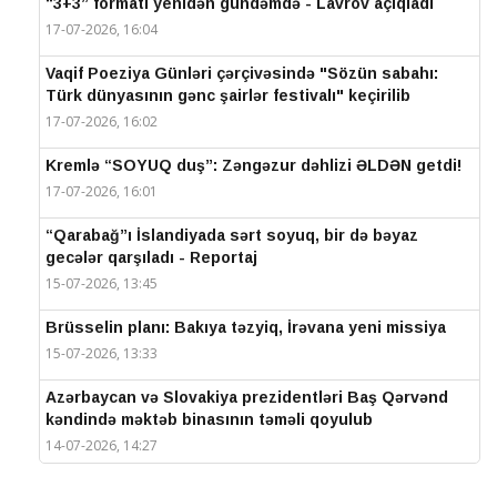
“3+3” formatı yenidən gündəmdə - Lavrov açıqladı
17-07-2026, 16:04
Vaqif Poeziya Günləri çərçivəsində "Sözün sabahı:
Türk dünyasının gənc şairlər festivalı" keçirilib
17-07-2026, 16:02
Kremlə “SOYUQ duş”: Zəngəzur dəhlizi ƏLDƏN getdi!
17-07-2026, 16:01
“Qarabağ”ı İslandiyada sərt soyuq, bir də bəyaz
gecələr qarşıladı - Reportaj
15-07-2026, 13:45
Brüsselin planı: Bakıya təzyiq, İrəvana yeni missiya
15-07-2026, 13:33
Azərbaycan və Slovakiya prezidentləri Baş Qərvənd
kəndində məktəb binasının təməli qoyulub
14-07-2026, 14:27
IV Şuşa Qlobal Media Forumu başa çatdı