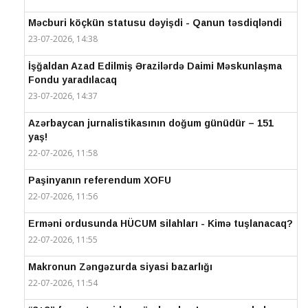
Məcburi köçkün statusu dəyişdi - Qanun təsdiqləndi
23-07-2026, 14:38
İşğaldan Azad Edilmiş Ərazilərdə Daimi Məskunlaşma
Fondu yaradılacaq
23-07-2026, 14:37
Azərbaycan jurnalistikasının doğum günüdür – 151
yaş!
22-07-2026, 11:58
Paşinyanın referendum XOFU
22-07-2026, 11:56
Erməni ordusunda HÜCUM silahları - Kimə tuşlanacaq?
22-07-2026, 11:55
Makronun Zəngəzurda siyasi bazarlığı
22-07-2026, 11:54