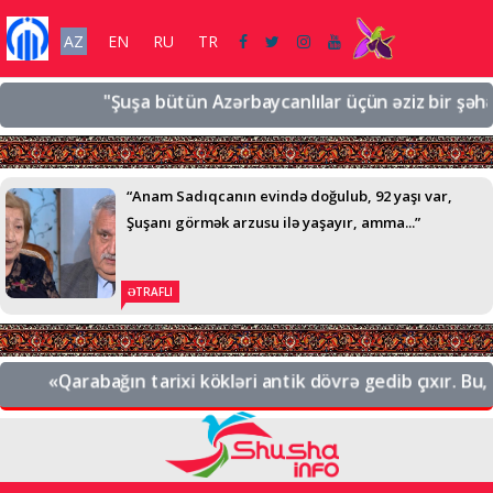
AZ
EN
RU
TR
"Şuşa bütün Azərbaycanlılar üçün əziz bir şəhərdir,
“Anam Sadıqcanın evində doğulub, 92 yaşı var,
Şuşanı görmək arzusu ilə yaşayır, amma...”
ƏTRAFLI
«Qarabağın tarixi kökləri antik dövrə gedib çıxır. Bu, A