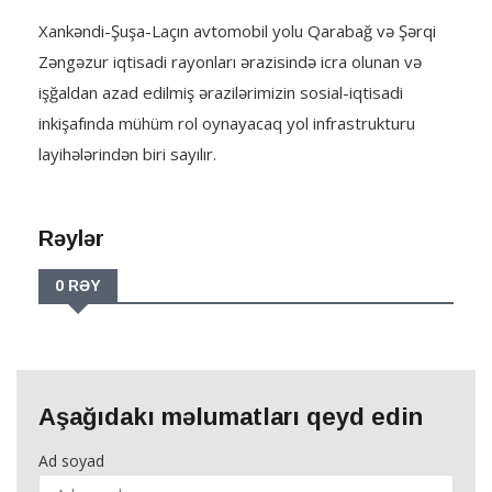
Xankəndi-Şuşa-Laçın avtomobil yolu Qarabağ və Şərqi
Zəngəzur iqtisadi rayonları ərazisində icra olunan və
işğaldan azad edilmiş ərazilərimizin sosial-iqtisadi
inkişafında mühüm rol oynayacaq yol infrastrukturu
layihələrindən biri sayılır.
Rəylər
0 RƏY
Aşağıdakı məlumatları qeyd edin
Ad soyad