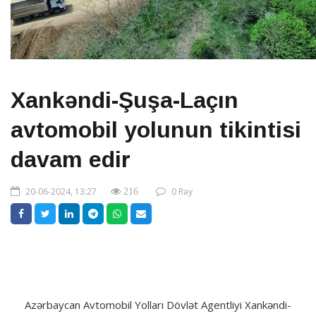
Xankəndi-Şuşa-Laçın
avtomobil yolunun tikintisi
davam edir
20-06-2024, 13:27
0 Rəy
216
Azərbaycan Avtomobil Yolları Dövlət Agentliyi Xankəndi-