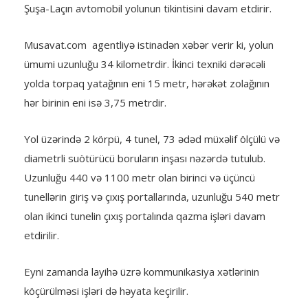
Şuşa-Laçın avtomobil yolunun tikintisini davam etdirir.
Musavat.com agentliyə istinadən xəbər verir ki, yolun
ümumi uzunluğu 34 kilometrdir. İkinci texniki dərəcəli
yolda torpaq yatağının eni 15 metr, hərəkət zolağının
hər birinin eni isə 3,75 metrdir.
Yol üzərində 2 körpü, 4 tunel, 73 ədəd müxəlif ölçülü və
diametrli suötürücü boruların inşası nəzərdə tutulub.
Uzunluğu 440 və 1100 metr olan birinci və üçüncü
tunellərin giriş və çıxış portallarında, uzunluğu 540 metr
olan ikinci tunelin çıxış portalında qazma işləri davam
etdirilir.
Eyni zamanda layihə üzrə kommunikasiya xətlərinin
köçürülməsi işləri də həyata keçirilir.