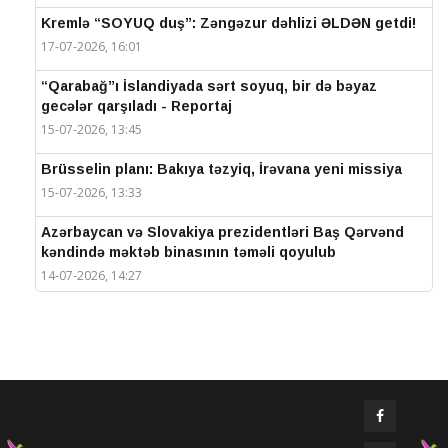
Kremlə “SOYUQ duş”: Zəngəzur dəhlizi ƏLDƏN getdi!
17-07-2026, 16:01
“Qarabağ”ı İslandiyada sərt soyuq, bir də bəyaz
gecələr qarşıladı - Reportaj
15-07-2026, 13:45
Brüsselin planı: Bakıya təzyiq, İrəvana yeni missiya
15-07-2026, 13:33
Azərbaycan və Slovakiya prezidentləri Baş Qərvənd
kəndində məktəb binasının təməli qoyulub
14-07-2026, 14:27
IV Şuşa Qlobal Media Forumu başa çatdı
14-07-2026, 14:26
Prezidentlər Şuşada mətbuata bəyanatlarla çıxış
edirlər
14-07-2026, 14:25