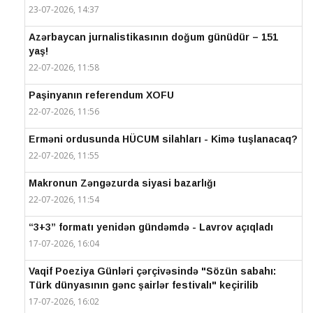
23-07-2026, 14:37
Azərbaycan jurnalistikasının doğum günüdür – 151
yaş!
22-07-2026, 11:58
Paşinyanın referendum XOFU
22-07-2026, 11:56
Erməni ordusunda HÜCUM silahları - Kimə tuşlanacaq?
22-07-2026, 11:55
Makronun Zəngəzurda siyasi bazarlığı
22-07-2026, 11:54
“3+3” formatı yenidən gündəmdə - Lavrov açıqladı
17-07-2026, 16:04
Vaqif Poeziya Günləri çərçivəsində "Sözün sabahı:
Türk dünyasının gənc şairlər festivalı" keçirilib
17-07-2026, 16:02