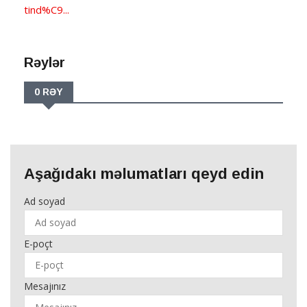
tind%C9...
Rəylər
0 RƏY
Aşağıdakı məlumatları qeyd edin
Ad soyad
E-poçt
Mesajınız