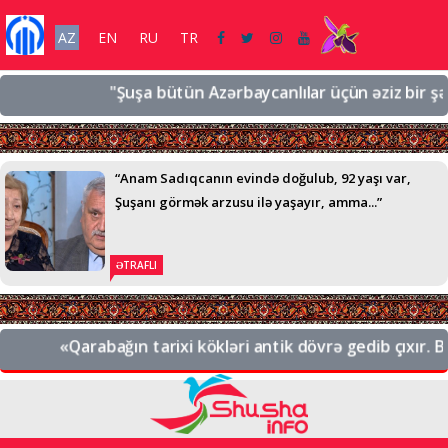
AZ
EN
RU
TR
"Şuşa bütün Azərbaycanlılar üçün əziz bir şəhərd
“Anam Sadıqcanın evində doğulub, 92 yaşı var,
Şuşanı görmək arzusu ilə yaşayır, amma...”
ƏTRAFLI
«Qarabağın tarixi kökləri antik dövrə gedib çıxır. Bu,