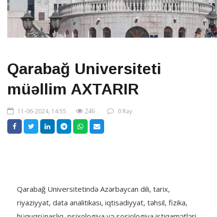
Qarabağ Universiteti
müəllim AXTARIR
11-06-2024, 14:55
0 Rəy
246
Qarabağ Universitetində Azərbaycan dili, tarix,
riyaziyyat, data analitikası, iqtisadiyyat, təhsil, fizika,
hüquqşünaslıq, psixologiya və sosiologiya istiqamətləri