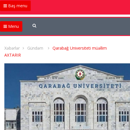
Baş menu
Menu
Xəbərlər
Gündəm
Qarabağ Universiteti müəllim
AXTARIR