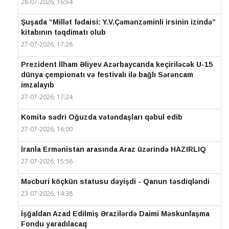
28-07-2026, 16:54
Şuşada “Millət fədaisi: Y.V.Çəmənzəminli irsinin izində”
kitabının təqdimatı olub
27-07-2026, 17:28
Prezident İlham Əliyev Azərbaycanda keçiriləcək U-15
dünya çempionatı və festivalı ilə bağlı Sərəncam
imzalayıb
27-07-2026, 17:24
Komitə sədri Oğuzda vətəndaşları qəbul edib
27-07-2026, 16:00
İranla Ermənistan arasında Araz üzərində HAZIRLIQ
27-07-2026, 15:56
Məcburi köçkün statusu dəyişdi - Qanun təsdiqləndi
23-07-2026, 14:38
İşğaldan Azad Edilmiş Ərazilərdə Daimi Məskunlaşma
Fondu yaradılacaq