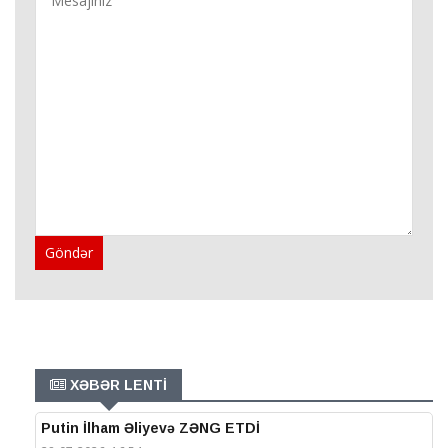
Göndər
XƏBƏR LENTİ
Putin İlham Əliyevə ZƏNG ETDİ