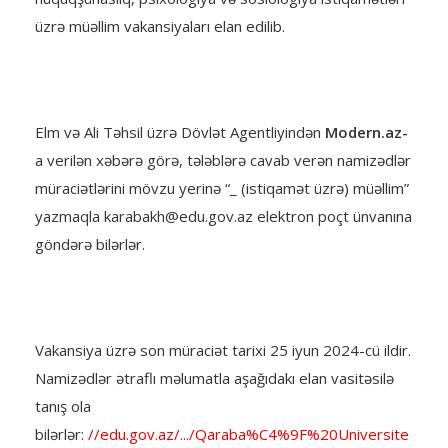
üzrə müəllim vakansiyaları elan edilib.
Elm və Ali Təhsil üzrə Dövlət Agentliyindən
Modern.az-
a verilən xəbərə görə, tələblərə cavab verən namizədlər
müraciətlərini mövzu yerinə “_ (istiqamət üzrə) müəllim”
yazmaqla karabakh@edu.gov.az elektron poçt ünvanına
göndərə bilərlər.
Vakansiya üzrə son müraciət tarixi 25 iyun 2024-cü ildir.
Namizədlər ətraflı məlumatla aşağıdakı elan vasitəsilə
tanış ola
bilərlər:
//edu.gov.az/.../Qaraba%C4%9F%20Universite