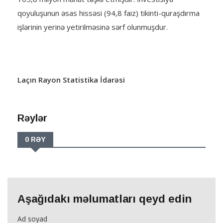
qoyuluşunun əsas hissəsi (94,8 faiz) tikinti-quraşdırma
işlərinin yerinə yetirilməsinə sərf olunmuşdur.
Laçın Rayon Statistika İdarəsi
Rəylər
0 RƏY
Aşağıdakı məlumatları qeyd edin
Ad soyad