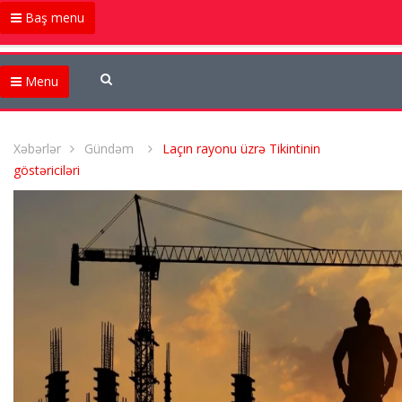
Baş menu
Menu
Xəbərlər
Gündəm
Laçın rayonu üzrə Tikintinin
göstəriciləri