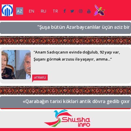
AZ
EN
RU
TR
"Şuşa bütün Azərbaycanlılar üçün əziz bir şəhə
“Anam Sadıqcanın evində doğulub, 92 yaşı var,
Şuşanı görmək arzusu ilə yaşayır, amma...”
ƏTRAFLI
«Qarabağın tarixi kökləri antik dövrə gedib çıxır. 