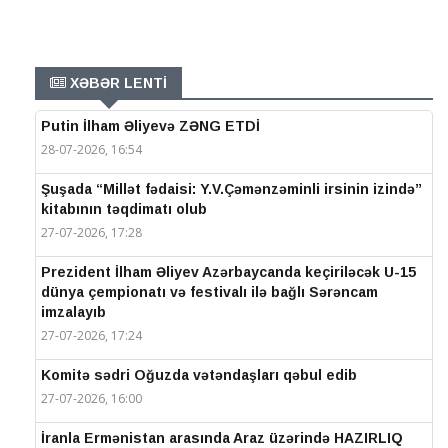
XƏBƏR LENTİ
Putin İlham Əliyevə ZƏNG ETDİ
28-07-2026, 16:54
Şuşada “Millət fədaisi: Y.V.Çəmənzəminli irsinin izində”
kitabının təqdimatı olub
27-07-2026, 17:28
Prezident İlham Əliyev Azərbaycanda keçiriləcək U-15
dünya çempionatı və festivalı ilə bağlı Sərəncam
imzalayıb
27-07-2026, 17:24
Komitə sədri Oğuzda vətəndaşları qəbul edib
27-07-2026, 16:00
İranla Ermənistan arasında Araz üzərində HAZIRLIQ