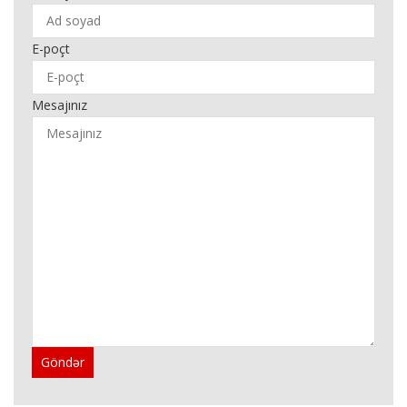
E-poçt
Mesajınız
Göndər