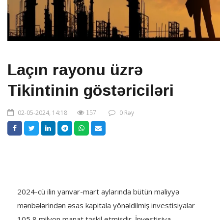
Laçın rayonu üzrə
Tikintinin göstəriciləri
02-05-2024, 14:18
0 Rəy
157
2024-cü ilin yanvar-mart aylarında bütün maliyyə
mənbələrindən əsas kapitala yönəldilmiş investisiyalar
105,8 milyon manat təşkil etmişdir. İnvestisiya