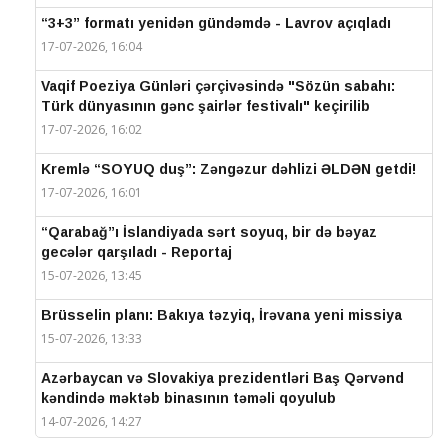
“3+3” formatı yenidən gündəmdə - Lavrov açıqladı
17-07-2026, 16:04
Vaqif Poeziya Günləri çərçivəsində "Sözün sabahı:
Türk dünyasının gənc şairlər festivalı" keçirilib
17-07-2026, 16:02
Kremlə “SOYUQ duş”: Zəngəzur dəhlizi ƏLDƏN getdi!
17-07-2026, 16:01
“Qarabağ”ı İslandiyada sərt soyuq, bir də bəyaz
gecələr qarşıladı - Reportaj
15-07-2026, 13:45
Brüsselin planı: Bakıya təzyiq, İrəvana yeni missiya
15-07-2026, 13:33
Azərbaycan və Slovakiya prezidentləri Baş Qərvənd
kəndində məktəb binasının təməli qoyulub
14-07-2026, 14:27