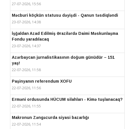
27-07-2026, 15:56
Məcburi köçkün statusu dəyişdi - Qanun təsdiqləndi
23-07-2026, 14:38
İşğaldan Azad Edilmiş Ərazilərdə Daimi Məskunlaşma
Fondu yaradılacaq
23-07-2026, 14:37
Azərbaycan jurnalistikasının doğum günüdür – 151
yaş!
22-07-2026, 11:58
Paşinyanın referendum XOFU
22-07-2026, 11:56
Erməni ordusunda HÜCUM silahları - Kimə tuşlanacaq?
22-07-2026, 11:55
Makronun Zəngəzurda siyasi bazarlığı
22-07-2026, 11:54