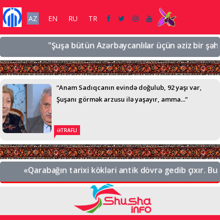
AZ
EN
RU
TR
"Şuşa bütün Azərbaycanlılar üçün əziz bir şəhərdir,
“Anam Sadıqcanın evində doğulub, 92 yaşı var,
Şuşanı görmək arzusu ilə yaşayır, amma...”
ƏTRAFLI
«Qarabağın tarixi kökləri antik dövrə gedib çıxır. Bu, A