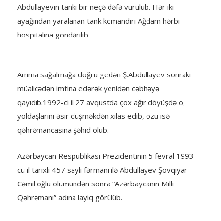
Abdullayevin tankı bir neçə dəfə vurulub. Hər iki
ayağından yaralanan tank komandiri Ağdam hərbi
hospitalına göndərilib.
Amma sağalmağa doğru gedən Ş.Abdullayev sonrakı
müalicədən imtina edərək yenidən cəbhəyə
qayıdıb.1992-ci il 27 avqustda çox ağır döyüşdə o,
yoldaşlarını əsir düşməkdən xilas edib, özü isə
qəhrəmancasına şəhid olub.
Azərbaycan Respublikası Prezidentinin 5 fevral 1993-
cü il tarixli 457 saylı fərmanı ilə Abdullayev Şövqiyar
Cəmil oğlu ölümündən sonra “Azərbaycanın Milli
Qəhrəmanı” adına layiq görülüb.