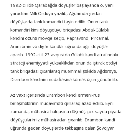
1992-ci ildə Qarabağda döyüşlər başlayanda o, yeni
yaradılan Milli Orduya yazılıb, Ağdamda gedən
döyüşlərdə tank komandiri təyin edilib. Onun tank
komandiri kimi döyüşdüyü briqadası Abdal-Gülablı
kəndini özünə mövqe seçib, Papravənd, Pircamal,
Aranzəmin və digər kəndlər uğrunda ağır döyüşlər
aparıb. 1992-ci il 23 avqustda Gülablı kəndi ətrafındakı
strateji əhəmiyyətli yüksəklikdən onun da iştirak etdiyi
tank briqadası çıxarılaraq müəmmalı şəkildə Ağdərəyə,
Drambon kəndinin müdafiəsinə kömək üçün göndərilib.
Az vaxt içərisində Drambon kəndi erməni-rus
birləşmələrinin müqaviməti qırılaraq azad edilib. Eyni
zamanda, mühasirə halqasına düşmüş çox sayda piyada
döyüşçülərimiz mühasirədən çıxarılıb. Drambon kəndi
uğrunda gedən döyüşlərdə təkbaşına qalan Şövqiyar