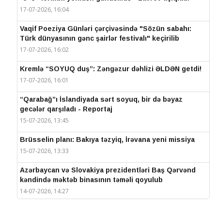
17-07-2026, 16:04
Vaqif Poeziya Günləri çərçivəsində "Sözün sabahı:
Türk dünyasının gənc şairlər festivalı" keçirilib
17-07-2026, 16:02
Kremlə “SOYUQ duş”: Zəngəzur dəhlizi ƏLDƏN getdi!
17-07-2026, 16:01
“Qarabağ”ı İslandiyada sərt soyuq, bir də bəyaz
gecələr qarşıladı - Reportaj
15-07-2026, 13:45
Brüsselin planı: Bakıya təzyiq, İrəvana yeni missiya
15-07-2026, 13:33
Azərbaycan və Slovakiya prezidentləri Baş Qərvənd
kəndində məktəb binasının təməli qoyulub
14-07-2026, 14:27
IV Şuşa Qlobal Media Forumu başa çatdı