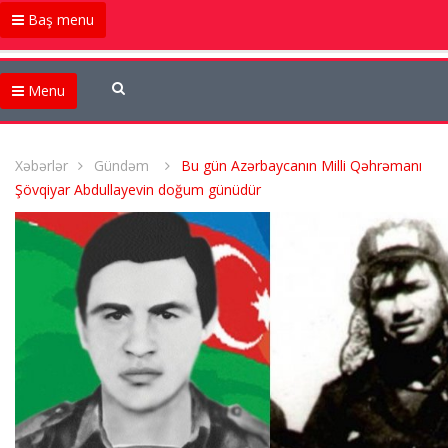
Baş menu
Menu
Xəbərlər
Gündəm
Bu gün Azərbaycanın Milli Qəhrəmanı
Şövqiyar Abdullayevin doğum günüdür