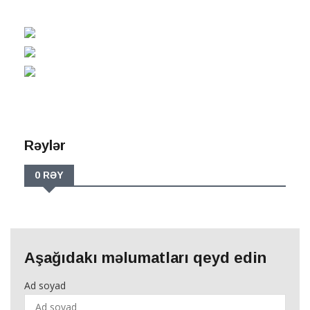
Rəylər
0 RƏY
Aşağıdakı məlumatları qeyd edin
Ad soyad