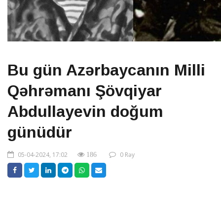
Bu gün Azərbaycanın Milli
Qəhrəmanı Şövqiyar
Abdullayevin doğum
günüdür
05-04-2024, 17:02
0 Rəy
186