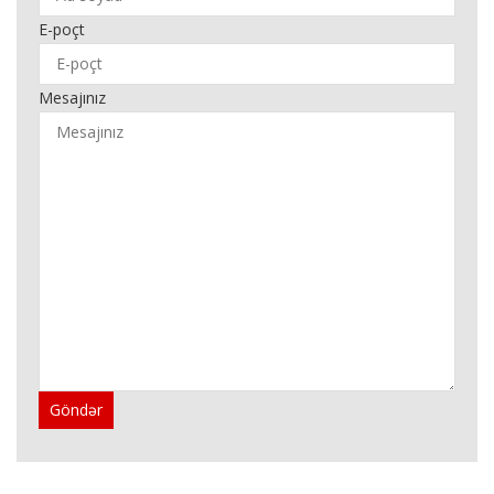
E-poçt
Mesajınız
Göndər