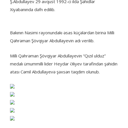
Ş.Abdullayev 29 avqust 1992-ci ildə Şəhidlər
Xiyabanında dəfn edilib.
Bakının Nəsimi rayonundakı əsas küçələrdən birinə Milli
Qəhrəman Şövqiyar Abdullayevin adı verilib.
Milli Qəhrəman Şövqiyar Abdullayevin “Qızıl ulduz”
medalı ümummilli lider Heydər Əliyev tərəfindən şəhidin
atası Cəmil Abdullayevə şəxsən təqdim olunub.