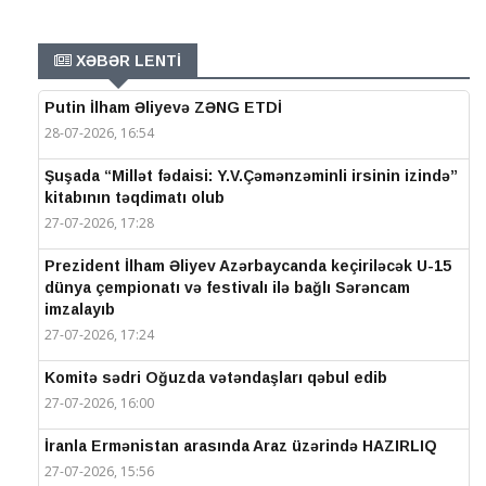
XƏBƏR LENTİ
Putin İlham Əliyevə ZƏNG ETDİ
28-07-2026, 16:54
Şuşada “Millət fədaisi: Y.V.Çəmənzəminli irsinin izində”
kitabının təqdimatı olub
27-07-2026, 17:28
Prezident İlham Əliyev Azərbaycanda keçiriləcək U-15
dünya çempionatı və festivalı ilə bağlı Sərəncam
imzalayıb
27-07-2026, 17:24
Komitə sədri Oğuzda vətəndaşları qəbul edib
27-07-2026, 16:00
İranla Ermənistan arasında Araz üzərində HAZIRLIQ
27-07-2026, 15:56