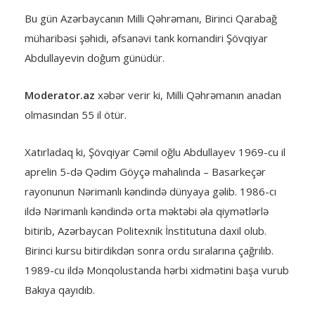
Bu gün Azərbaycanın Milli Qəhrəmanı, Birinci Qarabağ
müharibəsi şəhidi, əfsanəvi tank komandiri Şövqiyar
Abdullayevin doğum günüdür.
Moderator.az
xəbər verir ki, Milli Qəhrəmanın anadan
olmasından 55 il ötür.
Xatırladaq ki, Şövqiyar Cəmil oğlu Abdullayev 1969-cu il
aprelin 5-də Qədim Göyçə mahalında – Basarkeçər
rayonunun Nərimanlı kəndində dünyaya gəlib. 1986-cı
ildə Nərimanlı kəndində orta məktəbi əla qiymətlərlə
bitirib, Azərbaycan Politexnik İnstitutuna daxil olub.
Birinci kursu bitirdikdən sonra ordu sıralarına çağrılıb.
1989-cu ildə Monqolustanda hərbi xidmətini başa vurub
Bakıya qayıdıb.