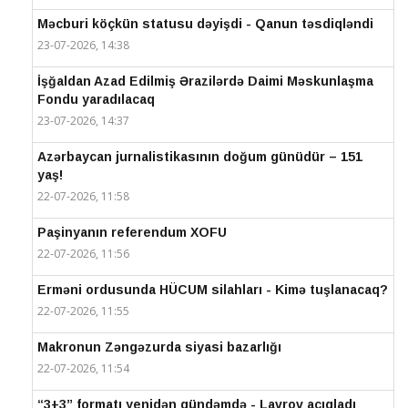
Məcburi köçkün statusu dəyişdi - Qanun təsdiqləndi
23-07-2026, 14:38
İşğaldan Azad Edilmiş Ərazilərdə Daimi Məskunlaşma
Fondu yaradılacaq
23-07-2026, 14:37
Azərbaycan jurnalistikasının doğum günüdür – 151
yaş!
22-07-2026, 11:58
Paşinyanın referendum XOFU
22-07-2026, 11:56
Erməni ordusunda HÜCUM silahları - Kimə tuşlanacaq?
22-07-2026, 11:55
Makronun Zəngəzurda siyasi bazarlığı
22-07-2026, 11:54
“3+3” formatı yenidən gündəmdə - Lavrov açıqladı