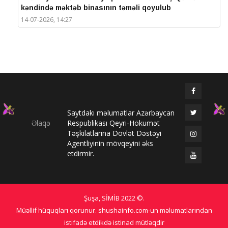
kəndində məktəb binasının təməli qoyulub
14-07-2026, 14:27
IV Şuşa Qlobal Media Forumu başa çatdı
14-07-2026, 14:26
Prezidentlər Şuşada mətbuata bəyanatlarla çıxış
edirlər
14-07-2026, 14:25
Saytdakı məlumatlar Azərbaycan
Elməddin Behbud: “IV Şuşa Qlobal Media Forumu
Əlaqə
Respublikası Qeyri-Hökumət
beynəlxalq media əməkdaşlığının nüfuzlu
Təşkilatlarına Dövlət Dəstəyi
platformasına çevrilib”
Agentliyinin mövqeyini əks
14-07-2026, 14:24
etdirmir.
IV Şuşa Qlobal Media Forumu başladı: Prezident
tədbirdə iştirak edir
13-07-2026, 10:35
Şuşa, SİMİB
2022 ©
.
Qlobal Şuşa
Müəllif hüquqları qorunur. shushainfo.com-un məlumatlarından
13-07-2026, 10:34
istifadə etdikdə istinad mütləqdir