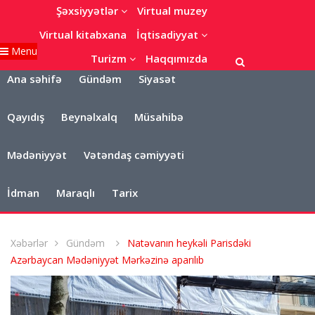
Şəxsiyyətlər
Virtual muzey
Virtual kitabxana
İqtisadiyyat
Menu
Turizm
Haqqımızda
Ana səhifə
Gündəm
Siyasət
Qayıdış
Beynəlxalq
Müsahibə
Mədəniyyət
Vətəndaş cəmiyyəti
İdman
Maraqlı
Tarix
Xəbərlər
Gündəm
Natəvanın heykəli Parisdəki
Azərbaycan Mədəniyyət Mərkəzinə aparılıb