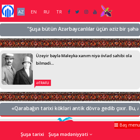
AZ
EN
RU
TR
"Şuşa bütün Azərbaycanlılar üçün əziz bir şəhərdir, 
Üzeyir bəylə Məleykə xanım niyə övlad sahibi ola
bilmədi...
ƏTRAFLI
«Qarabağın tarixi kökləri antik dövrə gedib çıxır. Bu, Az
Baş menu
Şuşa tarixi
Şuşa mədəniyyəti