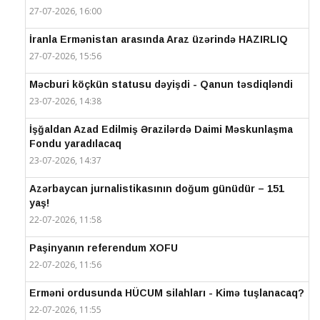
27-07-2026, 16:00
İranla Ermənistan arasında Araz üzərində HAZIRLIQ
27-07-2026, 15:56
Məcburi köçkün statusu dəyişdi - Qanun təsdiqləndi
23-07-2026, 14:38
İşğaldan Azad Edilmiş Ərazilərdə Daimi Məskunlaşma
Fondu yaradılacaq
23-07-2026, 14:37
Azərbaycan jurnalistikasının doğum günüdür – 151
yaş!
22-07-2026, 11:58
Paşinyanın referendum XOFU
22-07-2026, 11:56
Erməni ordusunda HÜCUM silahları - Kimə tuşlanacaq?
22-07-2026, 11:55