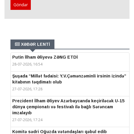
Göndər
XƏBƏR LENTİ
Putin İlham Əliyevə ZƏNG ETDİ
28-07-2026, 16:54
Şuşada “Millət fədaisi: Y.V.Çəmənzəminli irsinin izində”
kitabının təqdimatı olub
27-07-2026, 17:28
Prezident İlham Əliyev Azərbaycanda keçiriləcək U-15
dünya çempionatı və festivalı ilə bağlı Sərəncam
imzalayıb
27-07-2026, 17:24
Komitə sədri Oğuzda vətəndaşları qəbul edib