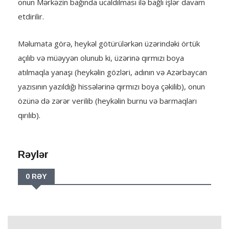
onun Mərkəzin bağında ucaldılması ilə bağlı işlər davam
etdirilir.
Məlumata görə, heykəl götürülərkən üzərindəki örtük
açılıb və müəyyən olunub ki, üzərinə qırmızı boya
atılmaqla yanaşı (heykəlin gözləri, adının və Azərbaycan
yazısının yazıldığı hissələrinə qırmızı boya çəkilib), onun
özünə də zərər verilib (heykəlin burnu və barmaqları
qırılıb).
Rəylər
0 RƏY