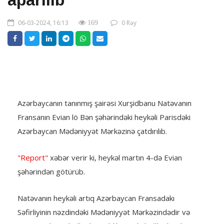
aparılıb
06-03-2024, 16:13
0 Rəy
169
Azərbaycanın tanınmış şairəsi Xurşidbanu Natəvanın
Fransanın Evian lö Bən şəhərindəki heykəli Parisdəki
Azərbaycan Mədəniyyət Mərkəzinə çatdırılıb.
"Report"
xəbər verir ki, heykəl martın 4-də Evian
şəhərindən götürüb.
Natəvanın heykəli artıq Azərbaycan Fransadakı
Səfirliyinin nəzdindəki Mədəniyyət Mərkəzindədir və