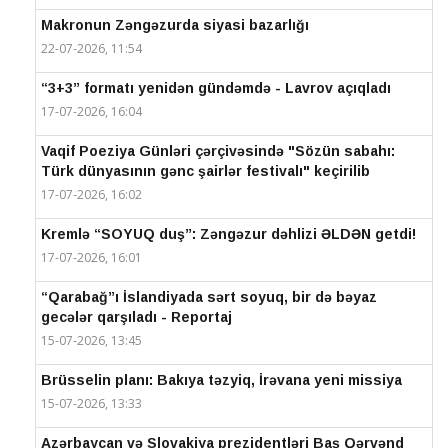
Makronun Zəngəzurda siyasi bazarlığı
22-07-2026, 11:54
“3+3” formatı yenidən gündəmdə - Lavrov açıqladı
17-07-2026, 16:04
Vaqif Poeziya Günləri çərçivəsində "Sözün sabahı:
Türk dünyasının gənc şairlər festivalı" keçirilib
17-07-2026, 16:02
Kremlə “SOYUQ duş”: Zəngəzur dəhlizi ƏLDƏN getdi!
17-07-2026, 16:01
“Qarabağ”ı İslandiyada sərt soyuq, bir də bəyaz
gecələr qarşıladı - Reportaj
15-07-2026, 13:45
Brüsselin planı: Bakıya təzyiq, İrəvana yeni missiya
15-07-2026, 13:33
Azərbaycan və Slovakiya prezidentləri Baş Qərvənd