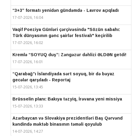
“3+3” formatı yenidən gündəmdə - Lavrov açıqladı
17-07-2026, 16:04
Vaqif Poeziya Günləri çərçivəsində "Sözün sabahı:
Türk dünyasının gənc şairlər festivalı" keçirilib
17-07-2026, 16:02
Kremlə “SOYUQ duş”: Zəngəzur dəhlizi ƏLDƏN getdi!
17-07-2026, 16:01
“Qarabağ”ı İslandiyada sərt soyuq, bir də bəyaz
gecələr qarşıladı - Reportaj
15-07-2026, 13:45
Brüsselin planı: Bakıya təzyiq, İrəvana yeni missiya
15-07-2026, 13:33
Azərbaycan və Slovakiya prezidentləri Baş Qərvənd
kəndində məktəb binasının təməli qoyulub
14-07-2026, 14:27