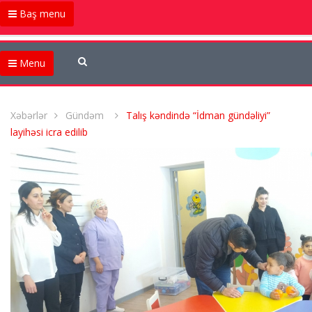
Baş menu
Menu
Xəbərlər
Gündəm
Talış kəndində “İdman gündəliyi”
layihəsi icra edilib