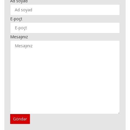
Ad soyad
E-poçt
Mesajınız
Göndər