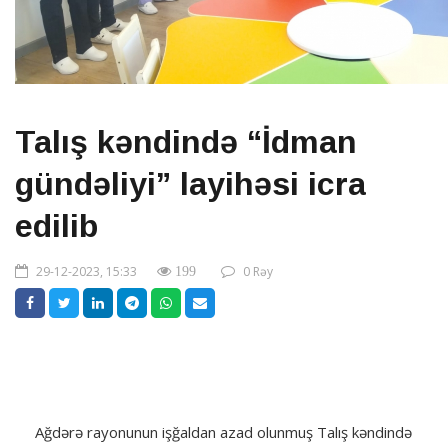
Talış kəndində “İdman
gündəliyi” layihəsi icra
edilib
29-12-2023, 15:33
0 Rəy
199
Ağdərə rayonunun işğaldan azad olunmuş Talış kəndində