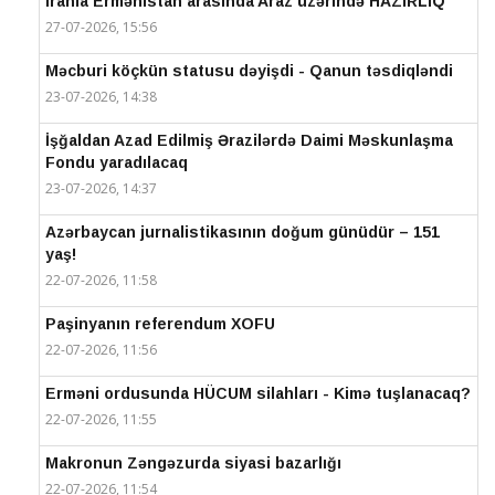
İranla Ermənistan arasında Araz üzərində HAZIRLIQ
27-07-2026, 15:56
Məcburi köçkün statusu dəyişdi - Qanun təsdiqləndi
23-07-2026, 14:38
İşğaldan Azad Edilmiş Ərazilərdə Daimi Məskunlaşma
Fondu yaradılacaq
23-07-2026, 14:37
Azərbaycan jurnalistikasının doğum günüdür – 151
yaş!
22-07-2026, 11:58
Paşinyanın referendum XOFU
22-07-2026, 11:56
Erməni ordusunda HÜCUM silahları - Kimə tuşlanacaq?
22-07-2026, 11:55
Makronun Zəngəzurda siyasi bazarlığı
22-07-2026, 11:54