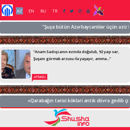
AZ
EN
RU
TR
"Şuşa bütün Azərbaycanlılar üçün əziz bir şə
“Anam Sadıqcanın evində doğulub, 92 yaşı var,
Şuşanı görmək arzusu ilə yaşayır, amma...”
ƏTRAFLI
«Qarabağın tarixi kökləri antik dövrə gedib çıxır