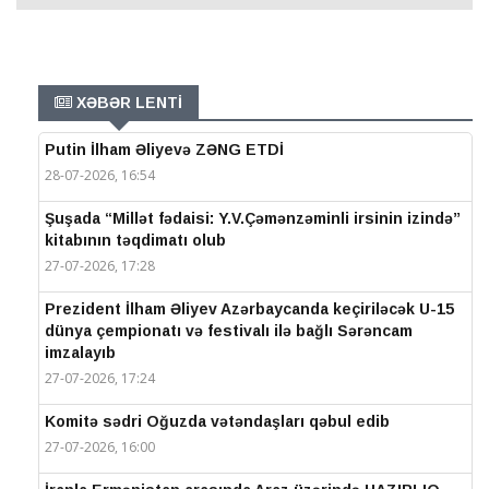
XƏBƏR LENTİ
Putin İlham Əliyevə ZƏNG ETDİ
28-07-2026, 16:54
Şuşada “Millət fədaisi: Y.V.Çəmənzəminli irsinin izində”
kitabının təqdimatı olub
27-07-2026, 17:28
Prezident İlham Əliyev Azərbaycanda keçiriləcək U-15
dünya çempionatı və festivalı ilə bağlı Sərəncam
imzalayıb
27-07-2026, 17:24
Komitə sədri Oğuzda vətəndaşları qəbul edib
27-07-2026, 16:00