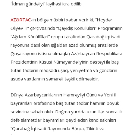
“İdman gündəliyi” layihəsi icra edilib.
AZƏRTAC
-ın bölgə müxbiri xəbər verir ki, “Heydər
Əliyev İli” çərçivəsində “Qayıdış Könüllüləri” Proqramının
“Ağdam Könüllüləri” qrupu tərəfindən Qarabağ iqtisadi
rayonuna daxil olan işğaldan azad olunmuş ərazilərdə
(Şuşa rayonu istisna olmaqla) Azərbaycan Respublikası
Prezidentinin Xüsusi Nümayəndəliyinin dəstəyi ilə baş
tutan tədbirin məqsədi uşaq, yeniyetmə və gənclərin
asudə vaxtlarının səmərəli təşkil edilməsidir.
Dünya Azərbaycanlılarının Həmrəyliyi Günü və Yeni il
bayramları ərəfəsində baş tutan tədbir hamının böyük
sevincinə səbəb olub. Doğma yurdda uzun illər sonra ilk
dəfə əlamətdar bayramları qeyd edən kənd sakinləri
“Qarabağ İqtisadi Rayonunda Bərpa, Tikinti və