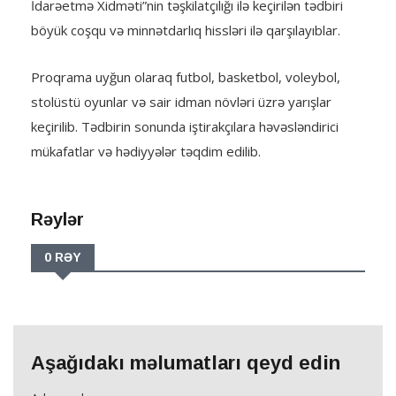
İdarəetmə Xidməti”nin təşkilatçılığı ilə keçirilən tədbiri
böyük coşqu və minnətdarlıq hissləri ilə qarşılayıblar.
Proqrama uyğun olaraq futbol, basketbol, voleybol,
stolüstü oyunlar və sair idman növləri üzrə yarışlar
keçirilib. Tədbirin sonunda iştirakçılara həvəsləndirici
mükafatlar və hədiyyələr təqdim edilib.
Rəylər
0 RƏY
Aşağıdakı məlumatları qeyd edin