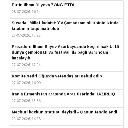
Putin İlham Əliyevə ZƏNG ETDİ
28-07-2026, 16:54
Şuşada “Millət fədaisi: Y.V.Çəmənzəminli irsinin izində”
kitabının təqdimatı olub
27-07-2026, 17:28
Prezident İlham Əliyev Azərbaycanda keçiriləcək U-15
dünya çempionatı və festivalı ilə bağlı Sərəncam
imzalayıb
27-07-2026, 17:24
Komitə sədri Oğuzda vətəndaşları qəbul edib
27-07-2026, 16:00
İranla Ermənistan arasında Araz üzərində HAZIRLIQ
27-07-2026, 15:56
Məcburi köçkün statusu dəyişdi - Qanun təsdiqləndi
23-07-2026, 14:38