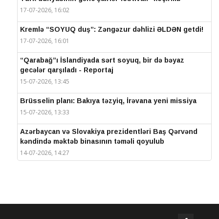
17-07-2026, 16:02
Kremlə “SOYUQ duş”: Zəngəzur dəhlizi ƏLDƏN getdi!
17-07-2026, 16:01
“Qarabağ”ı İslandiyada sərt soyuq, bir də bəyaz
gecələr qarşıladı - Reportaj
15-07-2026, 13:45
Brüsselin planı: Bakıya təzyiq, İrəvana yeni missiya
15-07-2026, 13:33
Azərbaycan və Slovakiya prezidentləri Baş Qərvənd
kəndində məktəb binasının təməli qoyulub
14-07-2026, 14:27
IV Şuşa Qlobal Media Forumu başa çatdı
14-07-2026, 14:26
Prezidentlər Şuşada mətbuata bəyanatlarla çıxış
edirlər