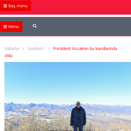
Baş menu
Menu
Xəbərlər
Gündəm
Prezident Xocalının bu kəndlərində
oldu