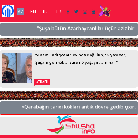
AZ
EN
RU
TR
"Şuşa bütün Azərbaycanlılar üçün əziz bir şəhər
“Anam Sadıqcanın evində doğulub, 92 yaşı var,
Şuşanı görmək arzusu ilə yaşayır, amma...”
ƏTRAFLI
«Qarabağın tarixi kökləri antik dövrə gedib çıxır. B