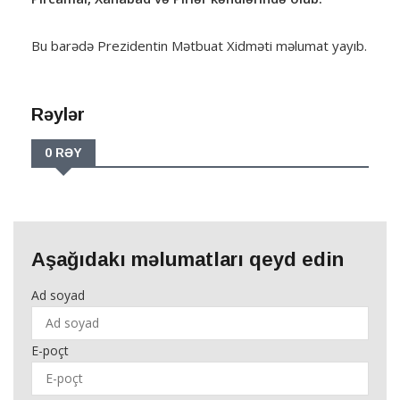
Bu barədə Prezidentin Mətbuat Xidməti məlumat yayıb.
Rəylər
0 RƏY
Aşağıdakı məlumatları qeyd edin
Ad soyad
E-poçt