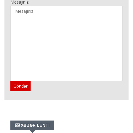
Mesajınız
Göndər
XƏBƏR LENTİ