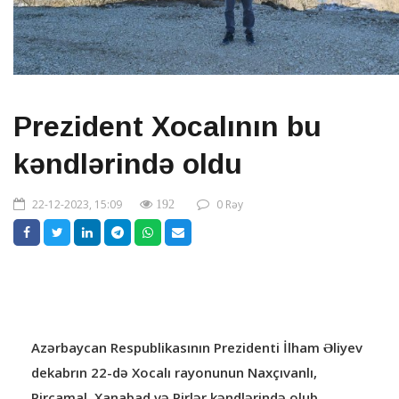
Prezident Xocalının bu
kəndlərində oldu
22-12-2023, 15:09
0 Rəy
192
Azərbaycan Respublikasının Prezidenti İlham Əliyev
dekabrın 22-də Xocalı rayonunun Naxçıvanlı,
Pircamal, Xanabad və Pirlər kəndlərində olub.