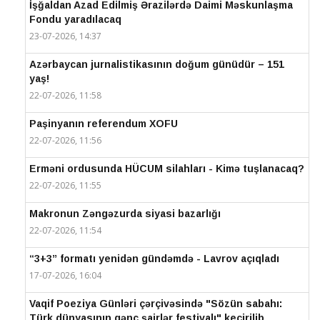
İşğaldan Azad Edilmiş Ərazilərdə Daimi Məskunlaşma
Fondu yaradılacaq
23-07-2026, 14:37
Azərbaycan jurnalistikasının doğum günüdür – 151
yaş!
22-07-2026, 11:58
Paşinyanın referendum XOFU
22-07-2026, 11:56
Erməni ordusunda HÜCUM silahları - Kimə tuşlanacaq?
22-07-2026, 11:55
Makronun Zəngəzurda siyasi bazarlığı
22-07-2026, 11:54
“3+3” formatı yenidən gündəmdə - Lavrov açıqladı
17-07-2026, 16:04
Vaqif Poeziya Günləri çərçivəsində "Sözün sabahı:
Türk dünyasının gənc şairlər festivalı" keçirilib