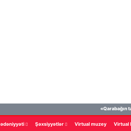
«Qarabağın tarixi k
ədəniyyəti
Şəxsiyyətlər
Virtual muzey
Virtual