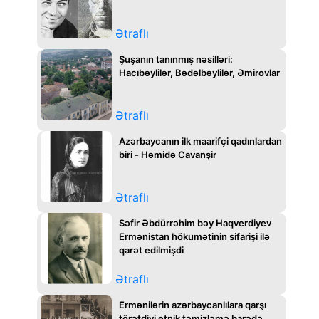
Ətraflı
Şuşanın tanınmış nəsilləri:
Hacıbəylilər, Bədəlbəylilər, Əmirovlar
Ətraflı
Azərbaycanın ilk maarifçi qadınlardan
biri - Həmidə Cavanşir
Ətraflı
Səfir Əbdürrəhim bəy Haqverdiyev
Ermənistan hökumətinin sifarişi ilə
qarət edilmişdi
Ətraflı
Ermənilərin azərbaycanlılara qarşı
törətdiyi etnik təmizləmə barədə