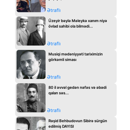
Ətraflı
Üzeyir bəylə Məleykə xanım niyə
övlad sahibi ola bilmədi...
Ətraflı
Musiqi mədəniyyəti tariximizin
görkəmli siması
Ətraflı
80 il əvvəl gedən nəfəs və əbədi
qalan səs...
Ətraflı
Rəşid Behbudovun Sibirə sürgün
edilmiş DAYISI