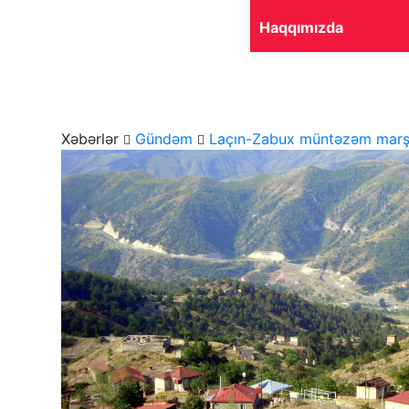
Haqqımızda
Ana səhifə
Gündəm
Siyasət
Qayıdış
Xəbərlər
Gündəm
Laçın-Zabux müntəzəm marşr