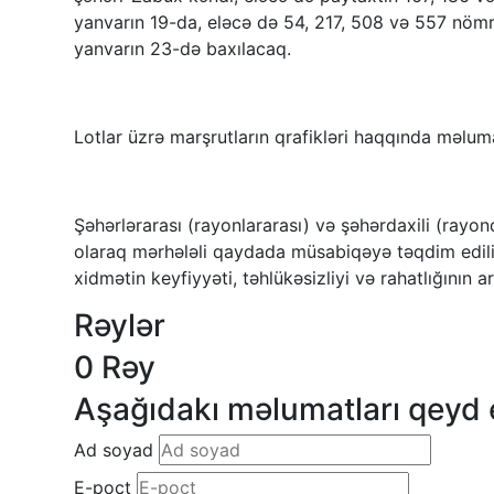
yanvarın 19-da, eləcə də 54, 217, 508 və 557 nöm
yanvarın 23-də baxılacaq.
Lotlar üzrə marşrutların qrafikləri haqqında məluma
Şəhərlərarası (rayonlararası) və şəhərdaxili (rayond
olaraq mərhələli qaydada müsabiqəyə təqdim edili
xidmətin keyfiyyəti, təhlükəsizliyi və rahatlığının art
Rəylər
0 Rəy
Aşağıdakı məlumatları qeyd 
Ad soyad
E-poçt