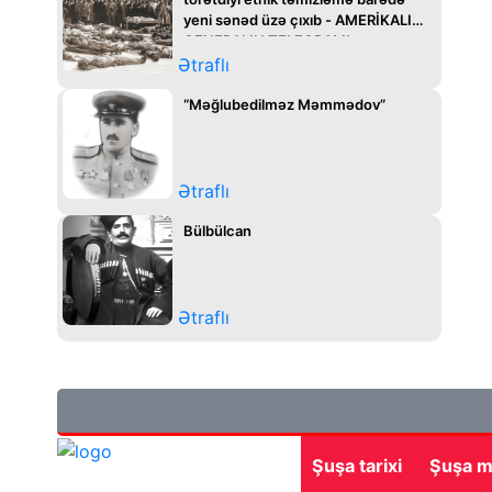
yeni sənəd üzə çıxıb - AMERİKALI
GENERALIN TELEQRAMI
Ətraflı
“Məğlubedilməz Məmmədov”
Ətraflı
Bülbülcan
Ətraflı
Şuşa tarixi
Şuşa m