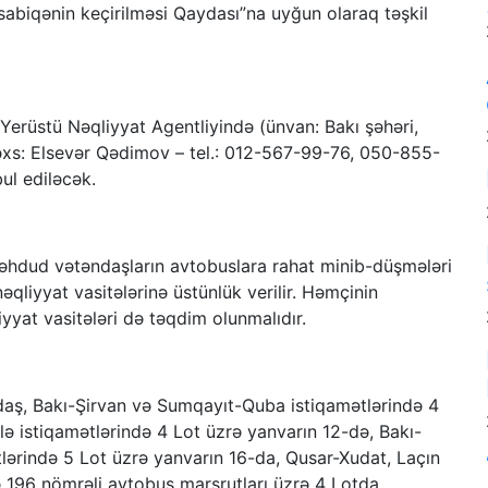
sabiqənin keçirilməsi Qaydası”na uyğun olaraq təşkil
erüstü Nəqliyyat Agentliyində (ünvan: Bakı şəhəri,
xs: Elsevər Qədimov – tel.: 012-567-99-76, 050-855-
ul ediləcək.
məhdud vətəndaşların avtobuslara rahat minib-düşmələri
qliyyat vasitələrinə üstünlük verilir. Həmçinin
yyat vasitələri də təqdim olunmalıdır.
Ağdaş, Bakı-Şirvan və Sumqayıt-Quba istiqamətlərində 4
ə istiqamətlərində 4 Lot üzrə yanvarın 12-də, Bakı-
ərində 5 Lot üzrə yanvarın 16-da, Qusar-Xudat, Laçın
ə 196 nömrəli avtobus marşrutları üzrə 4 Lotda