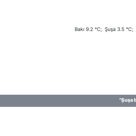
tlarına Dövlət Dəstəyi Agentliyinin maliyyə dəstəyi ilə ha
Bakı 9.2 ℃; Şuşa 3.5 ℃; Xa
"Şuşa bütün A