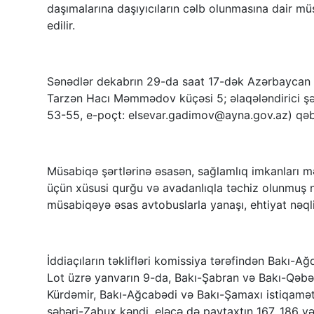
daşımalarına daşıyıcıların cəlb olunmasına dair mü
edilir.
Sənədlər dekabrın 29-da saat 17-dək Azərbaycan Y
Tarzən Hacı Məmmədov küçəsi 5; əlaqələndirici şə
53-55, e-poçt: elsevar.gadimov@ayna.gov.az) qəb
Müsabiqə şərtlərinə əsasən, sağlamlıq imkanları 
üçün xüsusi qurğu və avadanlıqla təchiz olunmuş nə
müsabiqəyə əsas avtobuslarla yanaşı, ehtiyat nəqli
İddiaçıların təklifləri komissiya tərəfindən Bakı-
Lot üzrə yanvarın 9-da, Bakı-Şabran və Bakı-Qəbəl
Kürdəmir, Bakı-Ağcabədi və Bakı-Şamaxı istiqamətl
şəhəri-Zabux kəndi, eləcə də paytaxtın 167, 186 v