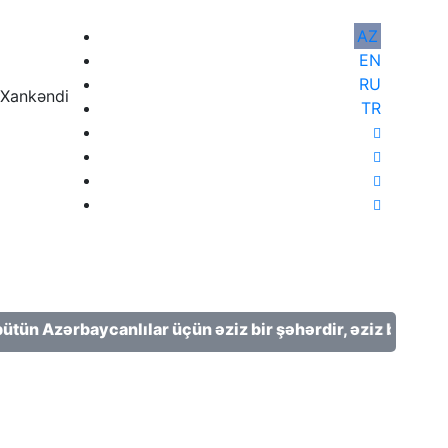
zırlanıb.
AZ
EN
RU
nkəndi 2 ℃;
TR
zərbaycanlılar üçün əziz bir şəhərdir, əziz bir torpaqdır, 