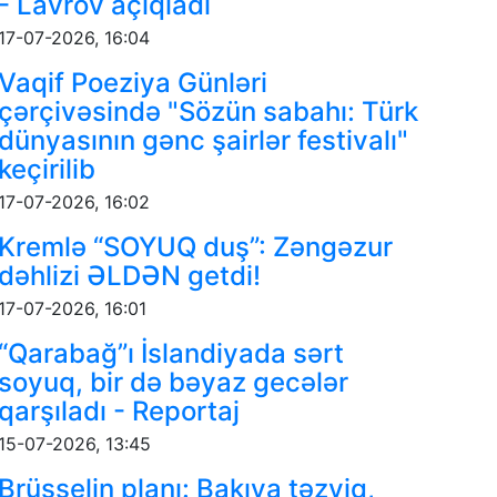
- Lavrov açıqladı
17-07-2026, 16:04
Vaqif Poeziya Günləri
çərçivəsində "Sözün sabahı: Türk
dünyasının gənc şairlər festivalı"
keçirilib
17-07-2026, 16:02
Kremlə “SOYUQ duş”: Zəngəzur
dəhlizi ƏLDƏN getdi!
17-07-2026, 16:01
“Qarabağ”ı İslandiyada sərt
soyuq, bir də bəyaz gecələr
qarşıladı - Reportaj
15-07-2026, 13:45
Brüsselin planı: Bakıya təzyiq,