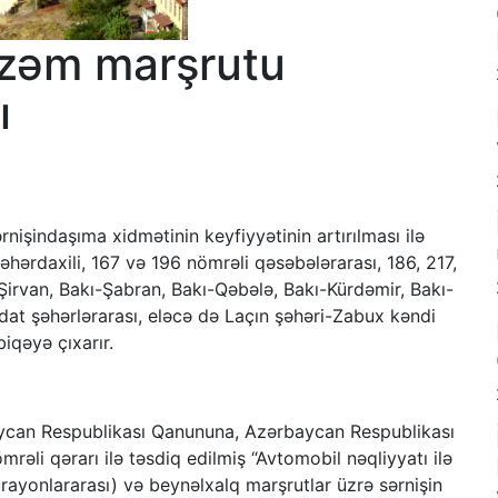
zəm marşrutu
ı
işindaşıma xidmətinin keyfiyyətinin artırılması ilə
əhərdaxili, 167 və 196 nömrəli qəsəbələrarası, 186, 217,
Şirvan, Bakı-Şabran, Bakı-Qəbələ, Bakı-Kürdəmir, Bakı-
t şəhərlərarası, eləcə də Laçın şəhəri-Zabux kəndi
iqəyə çıxarır.
ycan Respublikası Qanununa, Azərbaycan Respublikası
mrəli qərarı ilə təsdiq edilmiş “Avtomobil nəqliyyatı ilə
(rayonlararası) və beynəlxalq marşrutlar üzrə sərnişin