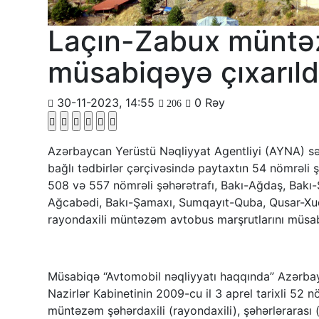
Laçın-Zabux müntə
müsabiqəyə çıxarıld
30-11-2023, 14:55
0 Rəy
206
Azərbaycan Yerüstü Nəqliyyat Agentliyi (AYNA) sərn
bağlı tədbirlər çərçivəsində paytaxtın 54 nömrəli ş
508 və 557 nömrəli şəhərətrafı, Bakı-Ağdaş, Bakı-
Ağcabədi, Bakı-Şamaxı, Sumqayıt-Quba, Qusar-Xuda
rayondaxili müntəzəm avtobus marşrutlarını müsab
Müsabiqə “Avtomobil nəqliyyatı haqqında” Azərba
Nazirlər Kabinetinin 2009-cu il 3 aprel tarixli 52 nö
müntəzəm şəhərdaxili (rayondaxili), şəhərlərarası 