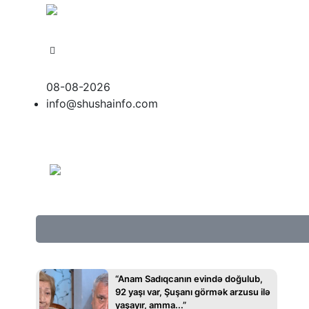
Sayt Azərbaycan Respublikası Qeyri-Hökumət Təşkila
08-08-2026
info@shushainfo.com
“Anam Sadıqcanın evində doğulub,
92 yaşı var, Şuşanı görmək arzusu ilə
yaşayır, amma...”