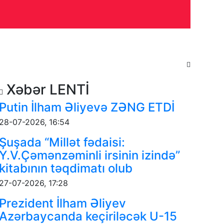
yəti
İdman
Maraqlı
Tarix
Xəbər LENTİ
Putin İlham Əliyevə ZƏNG ETDİ
28-07-2026, 16:54
Şuşada “Millət fədaisi:
Y.V.Çəmənzəminli irsinin izində”
kitabının təqdimatı olub
27-07-2026, 17:28
Prezident İlham Əliyev
Azərbaycanda keçiriləcək U-15