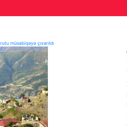
Beynəlxalq
Müsahibə
Mədəniyyət
Vətəndaş cəmiy
utu müsabiqəyə çıxarıldı