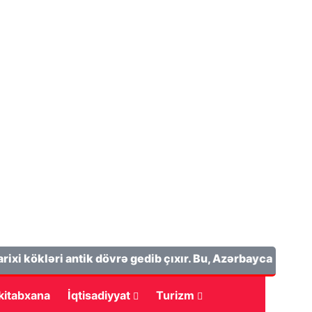
ökləri antik dövrə gedib çıxır. Bu, Azərbaycanın tarixi ə
 kitabxana
İqtisadiyyat
Turizm