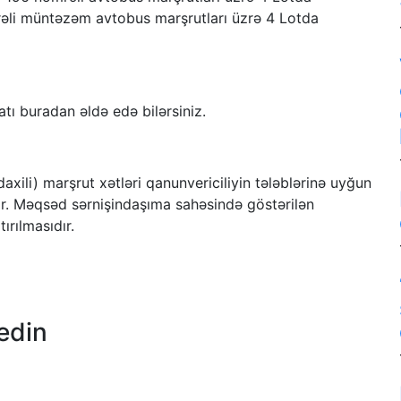
rəli müntəzəm avtobus marşrutları üzrə 4 Lotda
tı buradan əldə edə bilərsiniz.
axili) marşrut xətləri qanunvericiliyin tələblərinə uyğun
r. Məqsəd sərnişindaşıma sahəsində göstərilən
ırılmasıdır.
edin