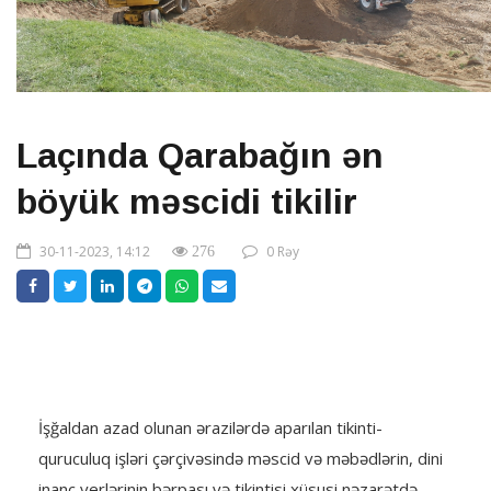
Laçında Qarabağın ən
böyük məscidi tikilir
30-11-2023, 14:12
0 Rəy
276
İşğaldan azad olunan ərazilərdə aparılan tikinti-
quruculuq işləri çərçivəsində məscid və məbədlərin, dini
inanc yerlərinin bərpası və tikintisi xüsusi nəzarətdə