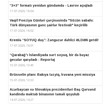
“3+3” formatı yenidən gündəmdə - Lavrov açıqladı
17-07-2026, 16:04
Vaqif Poeziya Günləri çərçivəsində "Sözün sabahı:
Türk dünyasının gənc şairlər festivalı" keçirilib
17-07-2026, 16:02
Kremlə “SOYUQ duş”: Zəngəzur dəhlizi ƏLDƏN getdi!
17-07-2026, 16:01
“Qarabağ”ı İslandiyada sərt soyuq, bir də bəyaz
gecələr qarşıladı - Reportaj
15-07-2026, 13:45
Brüsselin planı: Bakıya təzyiq, İrəvana yeni missiya
15-07-2026, 13:33
Azərbaycan və Slovakiya prezidentləri Baş Qərvənd
kəndində məktəb binasının təməli qoyulub
14-07-2026, 14:27