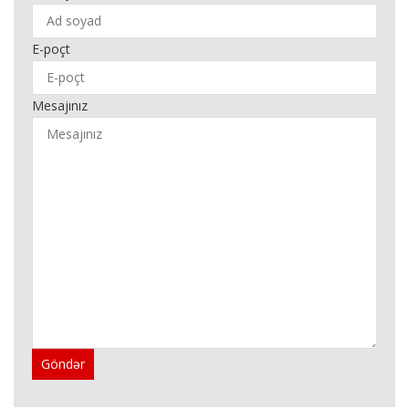
E-poçt
Mesajınız
Göndər