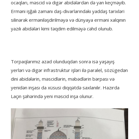
ocaqları, məscid və digər abidələrdən də yan keçməyib.
Erməni işğalı zamanı daş-divarlarındakı yaddaş tarixləri
silinərək erməniləşdirilməyə və dünyaya erməni xalqının
yazılı abidələri kimi təqdim edilməyə cəhd olunub.
Torpaqlarımız azad olunduqdan sonra isə yaşayış
yerləri və digər infrastruktur işləri ilə paralel, sözügedən
dini abidələrin, məscidlərin, məbədlərin bərpası və
yenidən inşası da xüsusi diqqətdə saxlanılır. Hazırda
Laçın şəhərində yeni məscid inşa olunur.