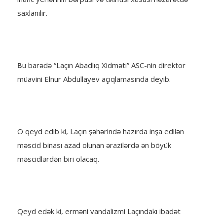
saxlanılır.
B
u barədə “Laçın Abadlıq Xidməti” ASC-nin direktor
müavini Elnur Abdullayev açıqlamasında deyib.
O qeyd edib ki, Laçın şəhərində hazırda inşa edilən
məscid binası azad olunan ərazilərdə ən böyük
məscidlərdən biri olacaq.
Qeyd edək ki, erməni vandalizmi Laçındakı ibadət