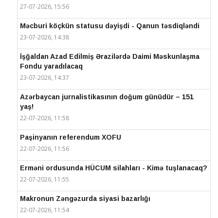
27-07-2026, 15:56
Məcburi köçkün statusu dəyişdi - Qanun təsdiqləndi
23-07-2026, 14:38
İşğaldan Azad Edilmiş Ərazilərdə Daimi Məskunlaşma
Fondu yaradılacaq
23-07-2026, 14:37
Azərbaycan jurnalistikasının doğum günüdür – 151
yaş!
22-07-2026, 11:58
Paşinyanın referendum XOFU
22-07-2026, 11:56
Erməni ordusunda HÜCUM silahları - Kimə tuşlanacaq?
22-07-2026, 11:55
Makronun Zəngəzurda siyasi bazarlığı
22-07-2026, 11:54