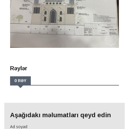
Rəylər
0 RƏY
Aşağıdakı məlumatları qeyd edin
Ad soyad