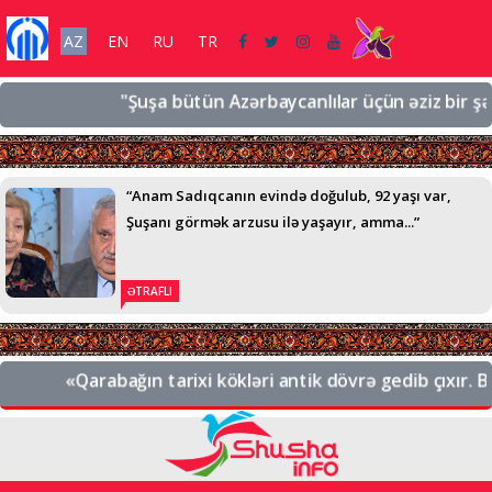
AZ
EN
RU
TR
"Şuşa bütün Azərbaycanlılar üçün əziz bir şəhərdi
“Anam Sadıqcanın evində doğulub, 92 yaşı var,
Şuşanı görmək arzusu ilə yaşayır, amma...”
ƏTRAFLI
«Qarabağın tarixi kökləri antik dövrə gedib çıxır. Bu,