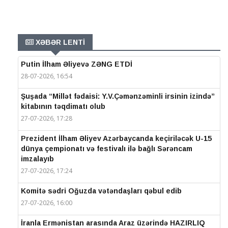
XƏBƏR LENTİ
Putin İlham Əliyevə ZƏNG ETDİ
28-07-2026, 16:54
Şuşada “Millət fədaisi: Y.V.Çəmənzəminli irsinin izində”
kitabının təqdimatı olub
27-07-2026, 17:28
Prezident İlham Əliyev Azərbaycanda keçiriləcək U-15
dünya çempionatı və festivalı ilə bağlı Sərəncam
imzalayıb
27-07-2026, 17:24
Komitə sədri Oğuzda vətəndaşları qəbul edib
27-07-2026, 16:00
İranla Ermənistan arasında Araz üzərində HAZIRLIQ