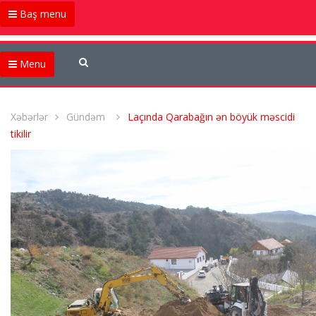
Baş menu
Menu
Xəbərlər
Gündəm
Laçında Qarabağın ən böyük məscidi
tikilir