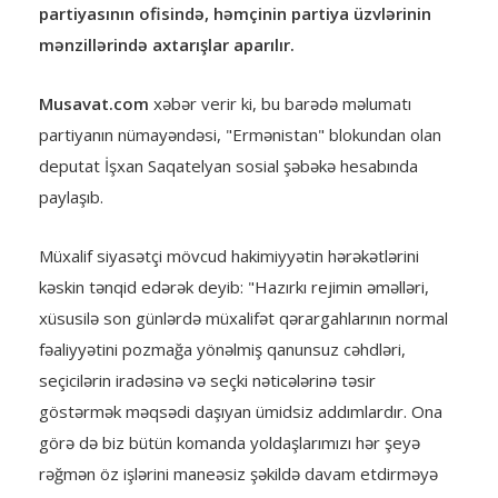
partiyasının ofisində, həmçinin partiya üzvlərinin
mənzillərində axtarışlar aparılır.
Musavat.com
xəbər verir ki, bu barədə məlumatı
partiyanın nümayəndəsi, "Ermənistan" blokundan olan
deputat İşxan Saqatelyan sosial şəbəkə hesabında
paylaşıb.
Müxalif siyasətçi mövcud hakimiyyətin hərəkətlərini
kəskin tənqid edərək deyib: "Hazırkı rejimin əməlləri,
xüsusilə son günlərdə müxalifət qərargahlarının normal
fəaliyyətini pozmağa yönəlmiş qanunsuz cəhdləri,
seçicilərin iradəsinə və seçki nəticələrinə təsir
göstərmək məqsədi daşıyan ümidsiz addımlardır. Ona
görə də biz bütün komanda yoldaşlarımızı hər şeyə
rəğmən öz işlərini maneəsiz şəkildə davam etdirməyə