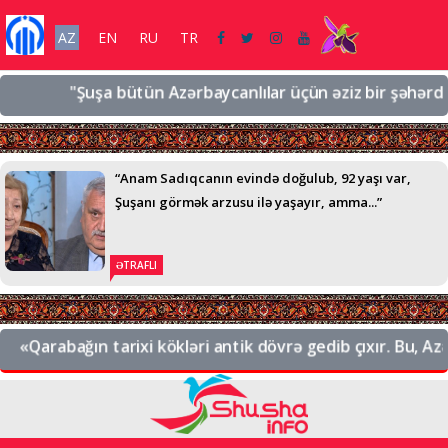
AZ
EN
RU
TR
"Şuşa bütün Azərbaycanlılar üçün əziz bir şəhərdir, əz
“Anam Sadıqcanın evində doğulub, 92 yaşı var,
Şuşanı görmək arzusu ilə yaşayır, amma...”
ƏTRAFLI
«Qarabağın tarixi kökləri antik dövrə gedib çıxır. Bu, Azər