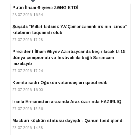
Putin İlham Əliyevə ZƏNG ETDİ
28-07-2026, 16:54
Şuşada “Millət fədaisi: Y.V.Çəmənzəminli irsinin izində”
kitabının təqdimatı olub
27-07-2026, 17:28
Prezident İlham Əliyev Azərbaycanda keçiriləcək U-15
dünya çempionatı və festivalı ilə bağlı Sərəncam
imzalayıb
27-07-2026, 17:24
Komitə sədri Oğuzda vətəndaşları qəbul edib
27-07-2026, 16:00
İranla Ermənistan arasında Araz üzərində HAZIRLIQ
27-07-2026, 15:56
Məcburi köçkün statusu dəyişdi - Qanun təsdiqləndi
23-07-2026, 14:38