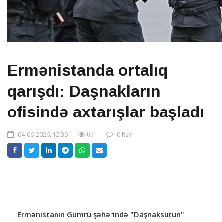
Ermənistanda ortalıq
qarışdı: Daşnakların
ofisində axtarışlar başladı
04-06-2026, 12:39
0 Rəy
67
Ermənistanın Gümrü şəhərində "Daşnaksütun"