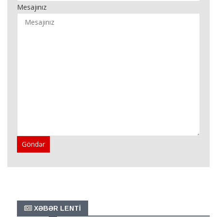
Mesajınız
Göndər
XƏBƏR LENTİ