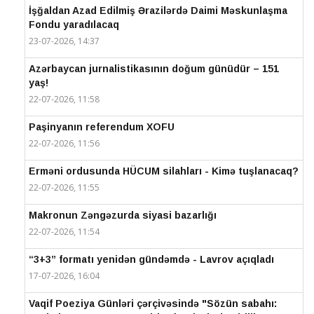
İşğaldan Azad Edilmiş Ərazilərdə Daimi Məskunlaşma
Fondu yaradılacaq
23-07-2026, 14:37
Azərbaycan jurnalistikasının doğum günüdür – 151
yaş!
22-07-2026, 11:58
Paşinyanın referendum XOFU
22-07-2026, 11:56
Erməni ordusunda HÜCUM silahları - Kimə tuşlanacaq?
22-07-2026, 11:55
Makronun Zəngəzurda siyasi bazarlığı
22-07-2026, 11:54
“3+3” formatı yenidən gündəmdə - Lavrov açıqladı
17-07-2026, 16:04
Vaqif Poeziya Günləri çərçivəsində "Sözün sabahı: