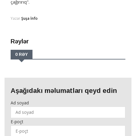
çağırırıq".
Yazar
Şuşa İnfo
Rəylər
0 RƏY
Aşağıdakı məlumatları qeyd edin
Ad soyad
E-poçt