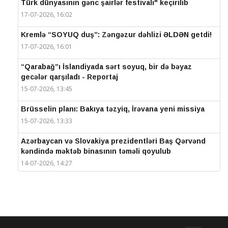
Türk dünyasının gənc şairlər festivalı" keçirilib
17-07-2026, 16:02
Kremlə “SOYUQ duş”: Zəngəzur dəhlizi ƏLDƏN getdi!
17-07-2026, 16:01
“Qarabağ”ı İslandiyada sərt soyuq, bir də bəyaz
gecələr qarşıladı - Reportaj
15-07-2026, 13:45
Brüsselin planı: Bakıya təzyiq, İrəvana yeni missiya
15-07-2026, 13:33
Azərbaycan və Slovakiya prezidentləri Baş Qərvənd
kəndində məktəb binasının təməli qoyulub
14-07-2026, 14:27
IV Şuşa Qlobal Media Forumu başa çatdı
14-07-2026, 14:26
Prezidentlər Şuşada mətbuata bəyanatlarla çıxış
edirlər