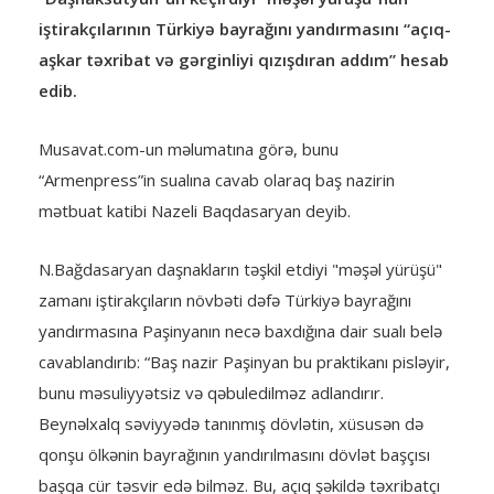
iştirakçılarının Türkiyə bayrağını yandırmasını “açıq-
aşkar təxribat və gərginliyi qızışdıran addım” hesab
edib.
Musavat.com-un məlumatına görə, bunu
“Armenpress”in sualına cavab olaraq baş nazirin
mətbuat katibi Nazeli Baqdasaryan deyib.
N.Bağdasaryan daşnakların təşkil etdiyi "məşəl yürüşü"
zamanı iştirakçıların növbəti dəfə Türkiyə bayrağını
yandırmasına Paşinyanın necə baxdığına dair sualı belə
cavablandırıb: “Baş nazir Paşinyan bu praktikanı pisləyir,
bunu məsuliyyətsiz və qəbuledilməz adlandırır.
Beynəlxalq səviyyədə tanınmış dövlətin, xüsusən də
qonşu ölkənin bayrağının yandırılmasını dövlət başçısı
başqa cür təsvir edə bilməz. Bu, açıq şəkildə təxribatçı