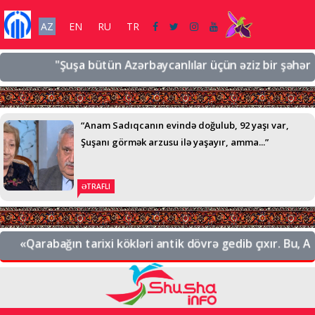
AZ
EN
RU
TR
"Şuşa bütün Azərbaycanlılar üçün əziz bir şəhərdir, ə
“Anam Sadıqcanın evində doğulub, 92 yaşı var,
Şuşanı görmək arzusu ilə yaşayır, amma...”
ƏTRAFLI
«Qarabağın tarixi kökləri antik dövrə gedib çıxır. Bu, Azə