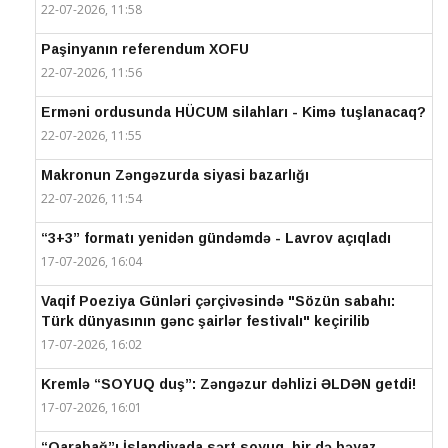
22-07-2026, 11:58
Paşinyanın referendum XOFU
22-07-2026, 11:56
Erməni ordusunda HÜCUM silahları - Kimə tuşlanacaq?
22-07-2026, 11:55
Makronun Zəngəzurda siyasi bazarlığı
22-07-2026, 11:54
“3+3” formatı yenidən gündəmdə - Lavrov açıqladı
17-07-2026, 16:04
Vaqif Poeziya Günləri çərçivəsində "Sözün sabahı:
Türk dünyasının gənc şairlər festivalı" keçirilib
17-07-2026, 16:02
Kremlə “SOYUQ duş”: Zəngəzur dəhlizi ƏLDƏN getdi!
17-07-2026, 16:01
“Qarabağ”ı İslandiyada sərt soyuq, bir də bəyaz