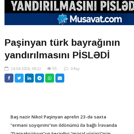
Paşinyan türk bayrağının
yandırılmasını PİSLƏDİ
24-04-2026, 09:22
0 Rəy
93
Baş nazir Nikol Paşinyan aprelin 23-də saxta
“erməni soyqırımı”nın ildönümü ilə bağlı İrəvanda
“Daşnaksütyun”un keçirdiyi “məşəl yürüşü”nün