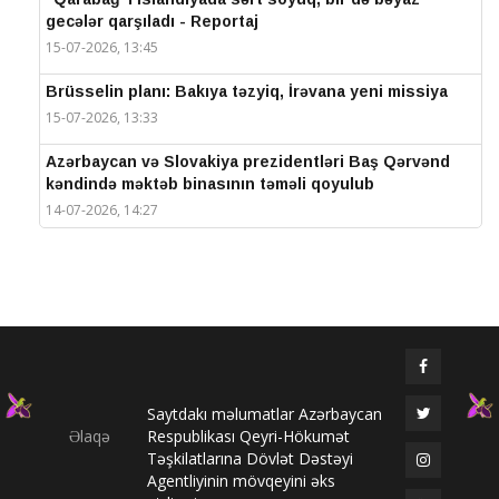
gecələr qarşıladı - Reportaj
15-07-2026, 13:45
Brüsselin planı: Bakıya təzyiq, İrəvana yeni missiya
15-07-2026, 13:33
Azərbaycan və Slovakiya prezidentləri Baş Qərvənd
kəndində məktəb binasının təməli qoyulub
14-07-2026, 14:27
IV Şuşa Qlobal Media Forumu başa çatdı
14-07-2026, 14:26
Prezidentlər Şuşada mətbuata bəyanatlarla çıxış
edirlər
14-07-2026, 14:25
Saytdakı məlumatlar Azərbaycan
Elməddin Behbud: “IV Şuşa Qlobal Media Forumu
Əlaqə
Respublikası Qeyri-Hökumət
beynəlxalq media əməkdaşlığının nüfuzlu
Təşkilatlarına Dövlət Dəstəyi
platformasına çevrilib”
Agentliyinin mövqeyini əks
14-07-2026, 14:24