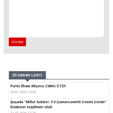
Göndər
XƏBƏR LENTİ
Putin İlham Əliyevə ZƏNG ETDİ
28-07-2026, 16:54
Şuşada “Millət fədaisi: Y.V.Çəmənzəminli irsinin izində”
kitabının təqdimatı olub
27-07-2026, 17:28