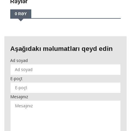
Rəylər
0 RƏY
Aşağıdakı məlumatları qeyd edin
Ad soyad
E-poçt
Mesajınız