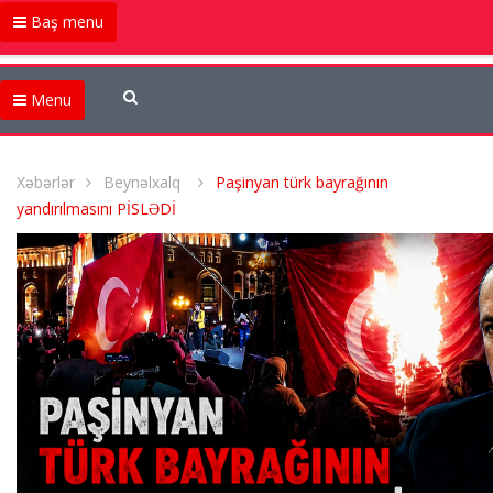
Baş menu
Menu
Xəbərlər
Beynəlxalq
Paşinyan türk bayrağının
yandırılmasını PİSLƏDİ