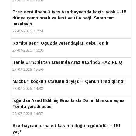
Prezident İlham Əliyev Azərbaycanda keçiriləcək U-15
dünya çempionatı və festivalı ilə bağlı Sərəncam
imzalayıb
27-07-2026, 17:24
Komitə sədri Oğuzda vətəndaşları qəbul edib
27-07-2026, 16:00
İranla Ermənistan arasında Araz üzərində HAZIRLIQ
27-07-2026, 15:56
Məcburi köçkün statusu dəyişdi - Qanun təsdiqləndi
23-07-2026, 14:38
İşğaldan Azad Edilmiş Ərazilərdə Daimi Məskunlaşma
Fondu yaradılacaq
23-07-2026, 14:37
Azərbaycan jurnalistikasının doğum günüdür – 151
yaş!