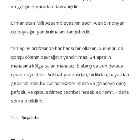
və gərginlik yaradan davranışdır.
Ermənistan Milli Assambleyasının sədri Alen Simonyan
da bayrağın yandırılmasını tənqid edib.
“24 aprel ərəfəsində hər hansı bir ölkənin, xüsusən də
qonşu ölkənin bayrağının yandırılması 24 aprelin
mənasına kölgə salan mənasız, biabırçı və son dərəcə
qınaq obyektidir. Söhbət yaddaşdan, birlikdən, həyatdan
gedir və mən bu cür hərəkətləri sülhə və gələcəyə qarşı
pafoslu və qəbuledilməz təxribat hesab edirəm", - daha
sonra o bildirib.
Yazar
Şuşa İnfo