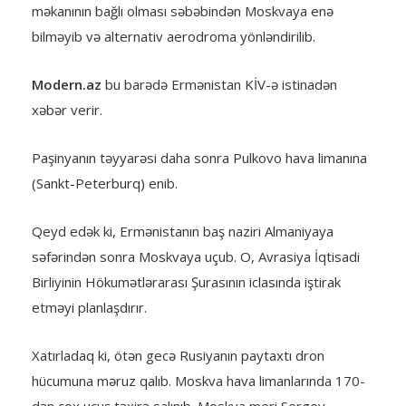
məkanının bağlı olması səbəbindən Moskvaya enə
bilməyib və alternativ aerodroma yönləndirilib.
Modern.az
bu barədə Ermənistan KİV-ə istinadən
xəbər verir.
Paşinyanın təyyarəsi daha sonra Pulkovo hava limanına
(Sankt-Peterburq) enib.
Qeyd edək ki, Ermənistanın baş naziri Almaniyaya
səfərindən sonra Moskvaya uçub. O, Avrasiya İqtisadi
Birliyinin Hökumətlərarası Şurasının iclasında iştirak
etməyi planlaşdırır.
Xatırladaq ki, ötən gecə Rusiyanın paytaxtı dron
hücumuna məruz qalıb. Moskva hava limanlarında 170-