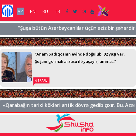
AZ
EN
RU
TR
"Şuşa bütün Azərbaycanlılar üçün əziz bir şəhərdir, əzi
“Anam Sadıqcanın evində doğulub, 92 yaşı var,
Şuşanı görmək arzusu ilə yaşayır, amma...”
ƏTRAFLI
Qarabağın tarixi kökləri antik dövrə gedib çıxır. Bu, Azərba