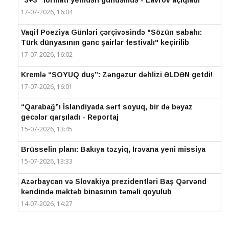
“3+3” formatı yenidən gündəmdə - Lavrov açıqladı
17-07-2026, 16:04
Vaqif Poeziya Günləri çərçivəsində "Sözün sabahı:
Türk dünyasının gənc şairlər festivalı" keçirilib
17-07-2026, 16:02
Kremlə “SOYUQ duş”: Zəngəzur dəhlizi ƏLDƏN getdi!
17-07-2026, 16:01
“Qarabağ”ı İslandiyada sərt soyuq, bir də bəyaz
gecələr qarşıladı - Reportaj
15-07-2026, 13:45
Brüsselin planı: Bakıya təzyiq, İrəvana yeni missiya
15-07-2026, 13:33
Azərbaycan və Slovakiya prezidentləri Baş Qərvənd
kəndində məktəb binasının təməli qoyulub
14-07-2026, 14:27
IV Şuşa Qlobal Media Forumu başa çatdı