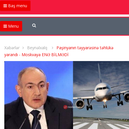
Baş menu
Menu
Xəbərlər
Beynəlxalq
Paşinyanın təyyarəsinə təhlükə
yarandı - Moskvaya ENƏ BİLMƏDİ