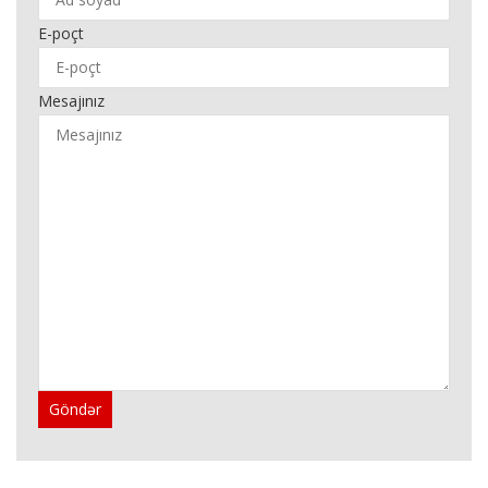
E-poçt
Mesajınız
Göndər