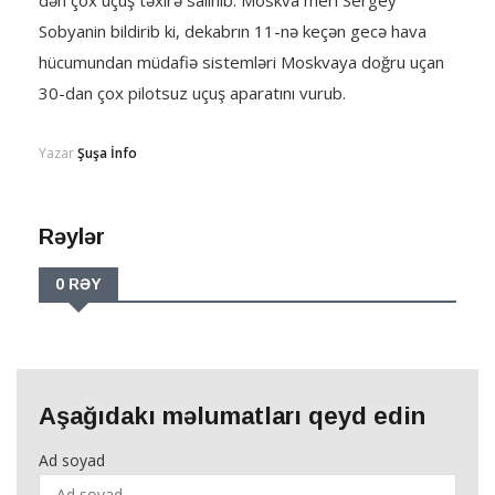
dən çox uçuş təxirə salınıb. Moskva meri Sergey
Sobyanin bildirib ki, dekabrın 11-nə keçən gecə hava
hücumundan müdafiə sistemləri Moskvaya doğru uçan
30-dan çox pilotsuz uçuş aparatını vurub.
Yazar
Şuşa İnfo
Rəylər
0 RƏY
Aşağıdakı məlumatları qeyd edin
Ad soyad