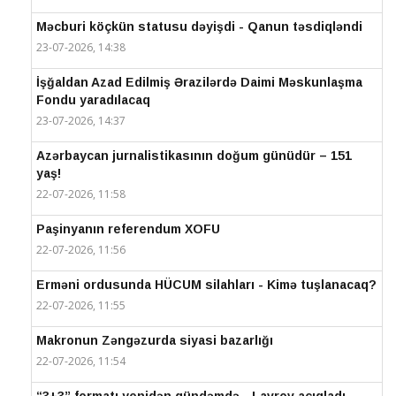
Məcburi köçkün statusu dəyişdi - Qanun təsdiqləndi
23-07-2026, 14:38
İşğaldan Azad Edilmiş Ərazilərdə Daimi Məskunlaşma
Fondu yaradılacaq
23-07-2026, 14:37
Azərbaycan jurnalistikasının doğum günüdür – 151
yaş!
22-07-2026, 11:58
Paşinyanın referendum XOFU
22-07-2026, 11:56
Erməni ordusunda HÜCUM silahları - Kimə tuşlanacaq?
22-07-2026, 11:55
Makronun Zəngəzurda siyasi bazarlığı
22-07-2026, 11:54