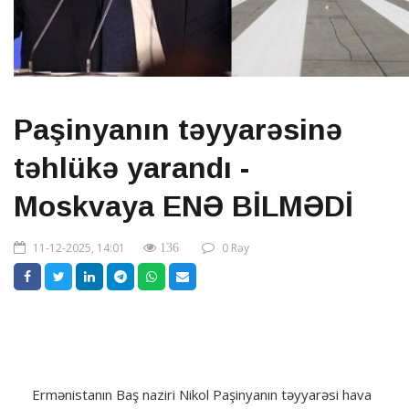
Paşinyanın təyyarəsinə
təhlükə yarandı -
Moskvaya ENƏ BİLMƏDİ
11-12-2025, 14:01
0 Rəy
136
Ermənistanın Baş naziri Nikol Paşinyanın təyyarəsi hava