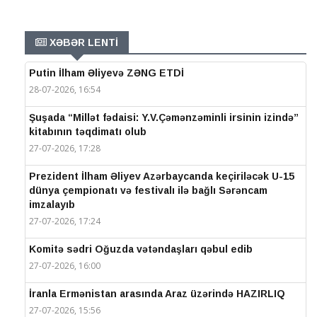
XƏBƏR LENTİ
Putin İlham Əliyevə ZƏNG ETDİ
28-07-2026, 16:54
Şuşada “Millət fədaisi: Y.V.Çəmənzəminli irsinin izində”
kitabının təqdimatı olub
27-07-2026, 17:28
Prezident İlham Əliyev Azərbaycanda keçiriləcək U-15
dünya çempionatı və festivalı ilə bağlı Sərəncam
imzalayıb
27-07-2026, 17:24
Komitə sədri Oğuzda vətəndaşları qəbul edib
27-07-2026, 16:00
İranla Ermənistan arasında Araz üzərində HAZIRLIQ
27-07-2026, 15:56