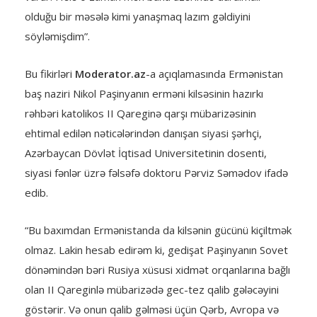
olduğu bir məsələ kimi yanaşmaq lazım gəldiyini
söyləmişdim”.
Bu fikirləri
Moderator.az
-a açıqlamasında Ermənistan
baş naziri Nikol Paşinyanın erməni kilsəsinin hazırkı
rəhbəri katolikos II Qareginə qarşı mübarizəsinin
ehtimal edilən nəticələrindən danışan siyasi şərhçi,
Azərbaycan Dövlət İqtisad Universitetinin dosenti,
siyasi fənlər üzrə fəlsəfə doktoru Pərviz Səmədov ifadə
edib.
“Bu baxımdan Ermənistanda da kilsənin gücünü kiçiltmək
olmaz. Lakin hesab edirəm ki, gedişat Paşinyanın Sovet
dönəmindən bəri Rusiya xüsusi xidmət orqanlarına bağlı
olan II Qareginlə mübarizədə gec-tez qalib gələcəyini
göstərir. Və onun qalib gəlməsi üçün Qərb, Avropa və