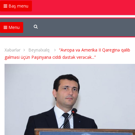
Baş menu
Menu
Xəbərlər
Beynəlxalq
“Avropa və Amerika II Qareginə qalib
gəlməsi üçün Paşinyana ciddi dəstək verəcək...”