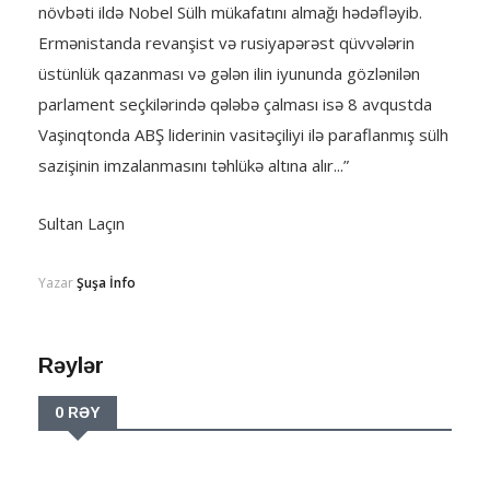
növbəti ildə Nobel Sülh mükafatını almağı hədəfləyib.
Ermənistanda revanşist və rusiyapərəst qüvvələrin
üstünlük qazanması və gələn ilin iyununda gözlənilən
parlament seçkilərində qələbə çalması isə 8 avqustda
Vaşinqtonda ABŞ liderinin vasitəçiliyi ilə paraflanmış sülh
sazişinin imzalanmasını təhlükə altına alır...”
Sultan Laçın
Yazar
Şuşa İnfo
Rəylər
0 RƏY