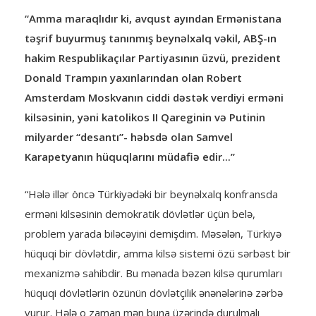
“Amma maraqlıdır ki, avqust ayından Ermənistana
təşrif buyurmuş tanınmış beynəlxalq vəkil, ABŞ-ın
hakim Respublikaçılar Partiyasının üzvü, prezident
Donald Trampın yaxınlarından olan Robert
Amsterdam Moskvanın ciddi dəstək verdiyi erməni
kilsəsinin, yəni katolikos II Qareginin və Putinin
milyarder “desantı”- həbsdə olan Samvel
Karapetyanın hüquqlarını müdafiə edir...”
“Hələ illər öncə Türkiyədəki bir beynəlxalq konfransda
erməni kilsəsinin demokratik dövlətlər üçün belə,
problem yarada biləcəyini demişdim. Məsələn, Türkiyə
hüquqi bir dövlətdir, amma kilsə sistemi özü sərbəst bir
mexanizmə sahibdir. Bu mənada bəzən kilsə qurumları
hüquqi dövlətlərin özünün dövlətçilik ənənələrinə zərbə
vurur. Hələ o zaman mən buna üzərində durulmalı