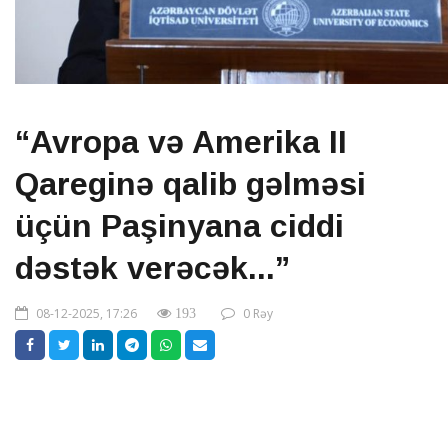
“Avropa və Amerika II
Qareginə qalib gəlməsi
üçün Paşinyana ciddi
dəstək verəcək...”
08-12-2025, 17:26
0 Rəy
193