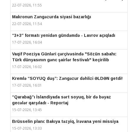
22-07-2026, 11:55
Makronun Zəngəzurda siyasi bazarlığı
22-07-2026, 11:54
“3+3” formatı yenidən gündəmdə - Lavrov açıqladı
17-07-2026, 16:04
Vaqif Poeziya Günləri çərçivəsində "Sözün sabahı:
Türk dünyasının gənc şairlər festivalı" keçirilib
17-07-2026, 16:02
Kremlə “SOYUQ duş”: Zəngəzur dəhlizi ƏLDƏN getdi!
17-07-2026, 16:01
“Qarabağ”ı İslandiyada sərt soyuq, bir də bəyaz
gecələr qarşıladı - Reportaj
15-07-2026, 13:45
Brüsselin planı: Bakıya təzyiq, İrəvana yeni missiya
15-07-2026, 13:33