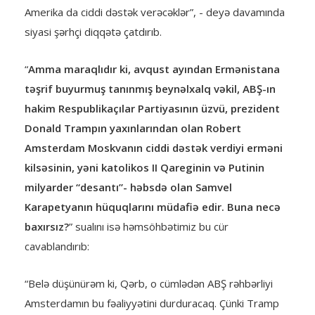
Amerika da ciddi dəstək verəcəklər”, - deyə davamında
siyasi şərhçi diqqətə çatdırıb.
“
Amma maraqlıdır ki, avqust ayından Ermənistana
təşrif buyurmuş tanınmış beynəlxalq vəkil, ABŞ-ın
hakim Respublikaçılar Partiyasının üzvü, prezident
Donald Trampın yaxınlarından olan Robert
Amsterdam Moskvanın ciddi dəstək verdiyi erməni
kilsəsinin, yəni katolikos II Qareginin və Putinin
milyarder “desantı”- həbsdə olan Samvel
Karapetyanın hüquqlarını müdafiə edir. Buna necə
baxırsız?
” sualını isə həmsöhbətimiz bu cür
cavablandırıb:
“Belə düşünürəm ki, Qərb, o cümlədən ABŞ rəhbərliyi
Amsterdamın bu fəaliyyətini durduracaq. Çünki Tramp