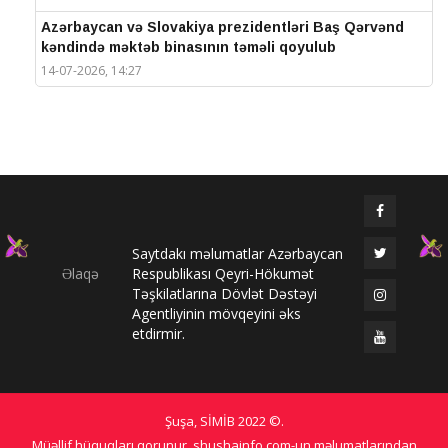
Azərbaycan və Slovakiya prezidentləri Baş Qərvənd
kəndində məktəb binasının təməli qoyulub
14-07-2026, 14:27
IV Şuşa Qlobal Media Forumu başa çatdı
14-07-2026, 14:26
Prezidentlər Şuşada mətbuata bəyanatlarla çıxış
edirlər
14-07-2026, 14:25
Saytdakı məlumatlar Azərbaycan
Elməddin Behbud: “IV Şuşa Qlobal Media Forumu
Əlaqə
Respublikası Qeyri-Hökumət
beynəlxalq media əməkdaşlığının nüfuzlu
Təşkilatlarına Dövlət Dəstəyi
platformasına çevrilib”
Agentliyinin mövqeyini əks
14-07-2026, 14:24
etdirmir.
IV Şuşa Qlobal Media Forumu başladı: Prezident
tədbirdə iştirak edir
13-07-2026, 10:35
Şuşa, SİMİB
2022 ©
.
Qlobal Şuşa
Müəllif hüquqları qorunur. shushainfo.com-un məlumatlarından