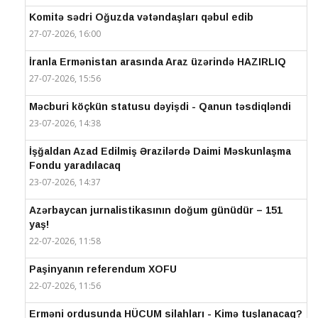
Komitə sədri Oğuzda vətəndaşları qəbul edib
27-07-2026, 16:00
İranla Ermənistan arasında Araz üzərində HAZIRLIQ
27-07-2026, 15:56
Məcburi köçkün statusu dəyişdi - Qanun təsdiqləndi
23-07-2026, 14:38
İşğaldan Azad Edilmiş Ərazilərdə Daimi Məskunlaşma
Fondu yaradılacaq
23-07-2026, 14:37
Azərbaycan jurnalistikasının doğum günüdür – 151
yaş!
22-07-2026, 11:58
Paşinyanın referendum XOFU
22-07-2026, 11:56
Erməni ordusunda HÜCUM silahları - Kimə tuşlanacaq?