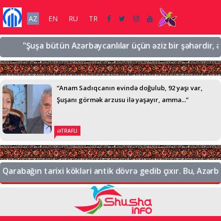
AZ
EN
RU
TR
"Şuşa bütün Azərbaycanlılar üçün əziz bir şəhərdir, əziz b
“Anam Sadıqcanın evində doğulub, 92 yaşı var,
Şuşanı görmək arzusu ilə yaşayır, amma...”
ƏTRAFLI
rabağın tarixi kökləri antik dövrə gedib çıxır. Bu, Azərbayc