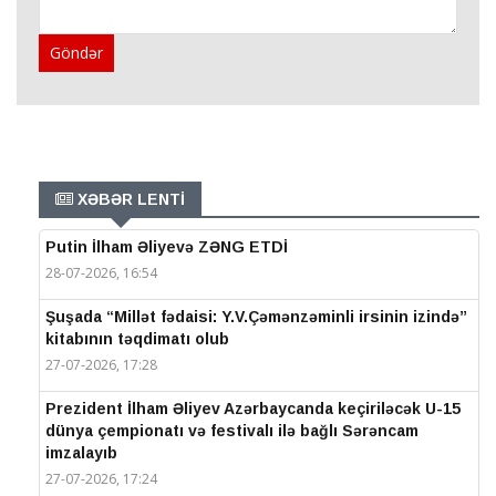
Göndər
XƏBƏR LENTİ
Putin İlham Əliyevə ZƏNG ETDİ
28-07-2026, 16:54
Şuşada “Millət fədaisi: Y.V.Çəmənzəminli irsinin izində”
kitabının təqdimatı olub
27-07-2026, 17:28
Prezident İlham Əliyev Azərbaycanda keçiriləcək U-15
dünya çempionatı və festivalı ilə bağlı Sərəncam
imzalayıb
27-07-2026, 17:24