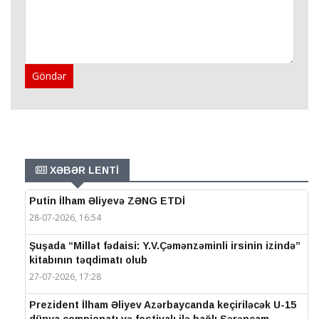
Göndər
XƏBƏR LENTİ
Putin İlham Əliyevə ZƏNG ETDİ
28-07-2026, 16:54
Şuşada “Millət fədaisi: Y.V.Çəmənzəminli irsinin izində”
kitabının təqdimatı olub
27-07-2026, 17:28
Prezident İlham Əliyev Azərbaycanda keçiriləcək U-15