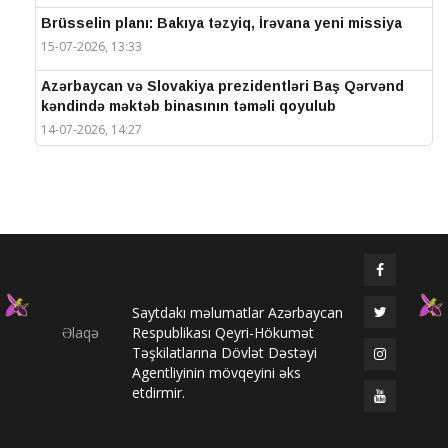
Brüsselin planı: Bakıya təzyiq, İrəvana yeni missiya
15-07-2026, 13:33
Azərbaycan və Slovakiya prezidentləri Baş Qərvənd
kəndində məktəb binasının təməli qoyulub
14-07-2026, 14:27
IV Şuşa Qlobal Media Forumu başa çatdı
14-07-2026, 14:26
Prezidentlər Şuşada mətbuata bəyanatlarla çıxış
edirlər
14-07-2026, 14:25
Saytdakı məlumatlar Azərbaycan
Elməddin Behbud: “IV Şuşa Qlobal Media Forumu
Əlaqə
Respublikası Qeyri-Hökumət
beynəlxalq media əməkdaşlığının nüfuzlu
Təşkilatlarına Dövlət Dəstəyi
platformasına çevrilib”
Agentliyinin mövqeyini əks
14-07-2026, 14:24
etdirmir.
IV Şuşa Qlobal Media Forumu başladı: Prezident
tədbirdə iştirak edir