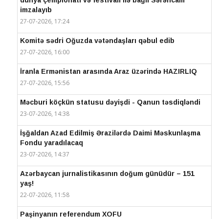
dünya çempionatı və festivalı ilə bağlı Sərəncam
imzalayıb
27-07-2026, 17:24
Komitə sədri Oğuzda vətəndaşları qəbul edib
27-07-2026, 16:00
İranla Ermənistan arasında Araz üzərində HAZIRLIQ
27-07-2026, 15:56
Məcburi köçkün statusu dəyişdi - Qanun təsdiqləndi
23-07-2026, 14:38
İşğaldan Azad Edilmiş Ərazilərdə Daimi Məskunlaşma
Fondu yaradılacaq
23-07-2026, 14:37
Azərbaycan jurnalistikasının doğum günüdür – 151
yaş!
22-07-2026, 11:58
Paşinyanın referendum XOFU