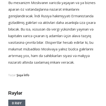
Bu mexanizm Moskvanın xaricdə yaşayan və ya biznes
aparan öz vətəndaşlarına nəzarət imkanlarını
genişləndirəcək. İndi Rusiya hakimiyyəti Ermənistanda
gizlədilmiş gəlirləri və aktivləri daha asanlıqla üzə çıxara
biləcək. Bu isə, xüsusən də vergi yükündən yayınan və
kapitalını xaricə çıxaran iş adamları üçün əlavə təzyiq
vasitəsinə çevrilə bilər. Ekspertlər hesab edirlər ki, bu
məlumat mübadiləsi Moskvaya yalnız büdcə gəlirlərini
artırmaq yox, həm də sahibkarları siyasi və maliyyə
nəzarəti altında saxlamaq imkanı verəcək.
Yazar
Şuşa İnfo
Rəylər
0 RƏY