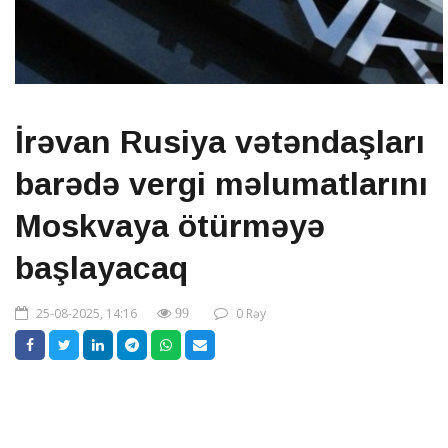
İrəvan Rusiya vətəndaşları
barədə vergi məlumatlarını
Moskvaya ötürməyə
başlayacaq
25-08-2025, 14:16
0 Rəy
99