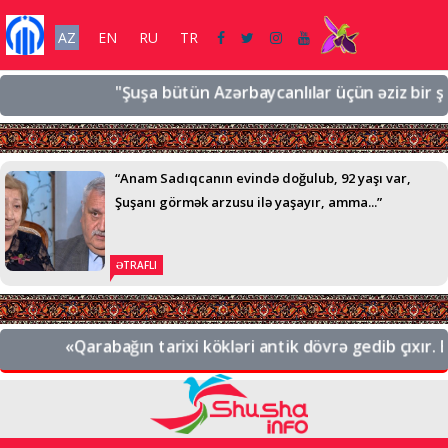
AZ
EN
RU
TR
"Şuşa bütün Azərbaycanlılar üçün əziz bir şəhərd
“Anam Sadıqcanın evində doğulub, 92 yaşı var,
Şuşanı görmək arzusu ilə yaşayır, amma...”
ƏTRAFLI
«Qarabağın tarixi kökləri antik dövrə gedib çıxır. Bu,