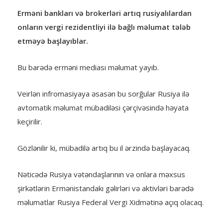
Erməni bankları və brokerləri artıq rusiyalılardan
onların vergi rezidentliyi ilə bağlı məlumat tələb
etməyə başlayıblar.
Bu barədə erməni mediası məlumat yayıb.
Veirlən infromasiyaya əsasən bu sorğular Rusiya ilə
avtomatik məlumat mübadiləsi çərçivəsində həyata
keçirilir.
Gözlənilir ki, mübadilə artıq bu il ərzində başlayacaq.
Nəticədə Rusiya vətəndaşlarının və onlara məxsus
şirkətlərin Ermənistandakı gəlirləri və aktivləri barədə
məlumatlar Rusiya Federal Vergi Xidmətinə açıq olacaq.