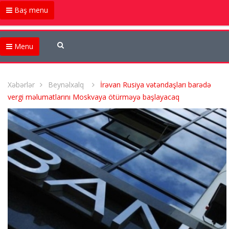
Baş menu
Menu
Xəbərlər
Beynəlxalq
İrəvan Rusiya vətəndaşları barədə
vergi məlumatlarını Moskvaya ötürməyə başlayacaq