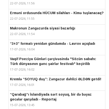
22-07-2026, 11:56
Erməni ordusunda HÜCUM silahları - Kimə tuşlanacaq?
22-07-2026, 11:55
Makronun Zəngəzurda siyasi bazarlığı
22-07-2026, 11:54
“3+3” formatı yenidən gündəmdə - Lavrov açıqladı
17-07-2026, 16:04
Vaqif Poeziya Günləri çərçivəsində "Sözün sabahı:
Türk dünyasının gənc şairlər festivalı" keçirilib
17-07-2026, 16:02
Kremlə “SOYUQ duş”: Zəngəzur dəhlizi ƏLDƏN getdi!
17-07-2026, 16:01
“Qarabağ”ı İslandiyada sərt soyuq, bir də bəyaz
gecələr qarşıladı - Reportaj
15-07-2026, 13:45