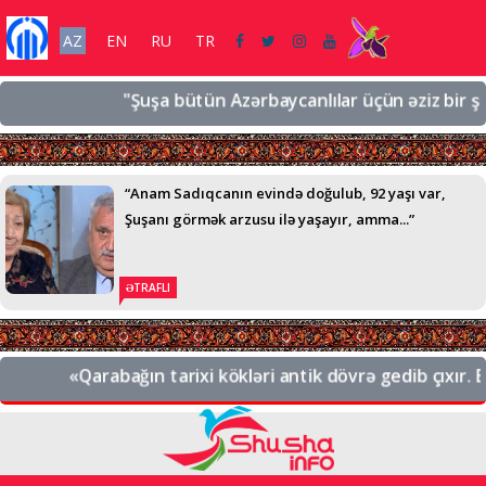
AZ
EN
RU
TR
"Şuşa bütün Azərbaycanlılar üçün əziz bir şəhərd
“Anam Sadıqcanın evində doğulub, 92 yaşı var,
Şuşanı görmək arzusu ilə yaşayır, amma...”
ƏTRAFLI
«Qarabağın tarixi kökləri antik dövrə gedib çıxır. Bu