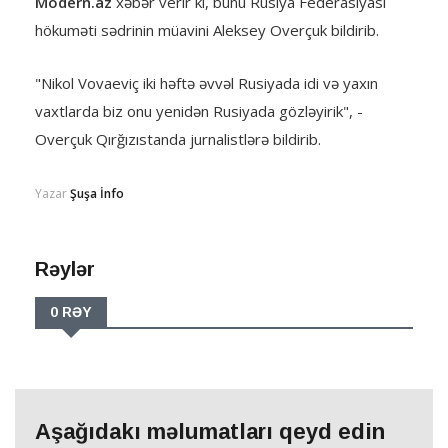
Modern.az
xəbər verir ki, bunu Rusiya Federasiyası
hökuməti sədrinin müavini Aleksey Overçuk bildirib.
"Nikol Vovaeviç iki həftə əvvəl Rusiyada idi və yaxın
vaxtlarda biz onu yenidən Rusiyada gözləyirik", -
Overçuk Qırğızıstanda jurnalistlərə bildirib.
Yazar
Şuşa İnfo
Rəylər
0 RƏY
Aşağıdakı məlumatları qeyd edin