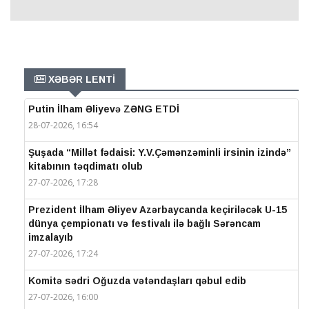
XƏBƏR LENTİ
Putin İlham Əliyevə ZƏNG ETDİ
28-07-2026, 16:54
Şuşada “Millət fədaisi: Y.V.Çəmənzəminli irsinin izində”
kitabının təqdimatı olub
27-07-2026, 17:28
Prezident İlham Əliyev Azərbaycanda keçiriləcək U-15
dünya çempionatı və festivalı ilə bağlı Sərəncam
imzalayıb
27-07-2026, 17:24
Komitə sədri Oğuzda vətəndaşları qəbul edib
27-07-2026, 16:00