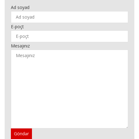
Ad soyad
E-poçt
Mesajınız
Göndər