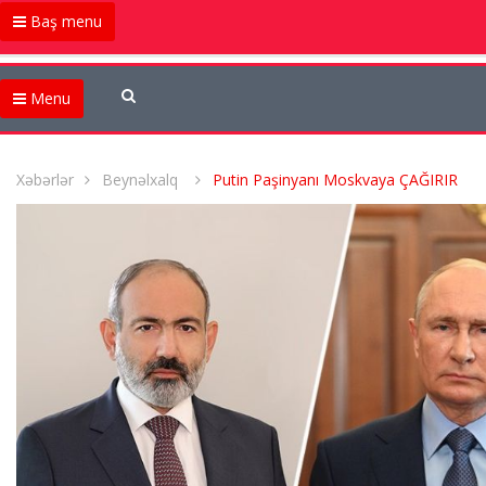
Baş menu
Menu
Xəbərlər
Beynəlxalq
Putin Paşinyanı Moskvaya ÇAĞIRIR