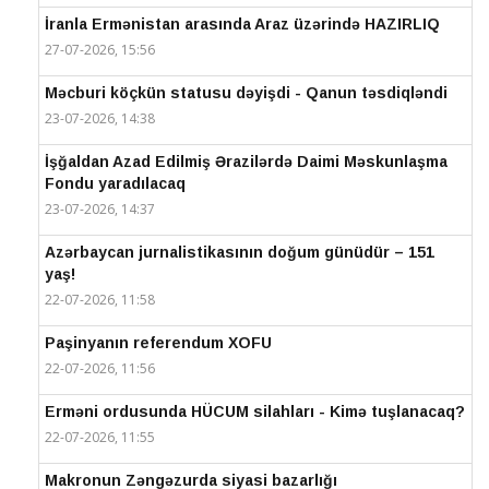
İranla Ermənistan arasında Araz üzərində HAZIRLIQ
27-07-2026, 15:56
Məcburi köçkün statusu dəyişdi - Qanun təsdiqləndi
23-07-2026, 14:38
İşğaldan Azad Edilmiş Ərazilərdə Daimi Məskunlaşma
Fondu yaradılacaq
23-07-2026, 14:37
Azərbaycan jurnalistikasının doğum günüdür – 151
yaş!
22-07-2026, 11:58
Paşinyanın referendum XOFU
22-07-2026, 11:56
Erməni ordusunda HÜCUM silahları - Kimə tuşlanacaq?
22-07-2026, 11:55
Makronun Zəngəzurda siyasi bazarlığı