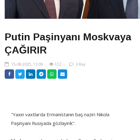
Putin Paşinyanı Moskvaya
ÇAĞIRIR
15-08-2025, 13:09
0 Rəy
112
"Yaxın vaxtlarda Ermənistanın baş naziri Nikola
Paşinyanı Rusiyada gözləyirik".