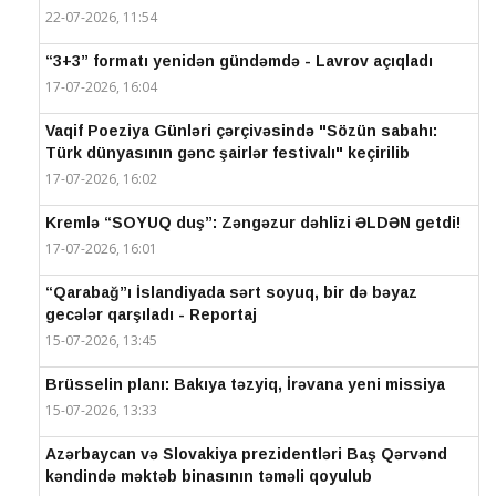
22-07-2026, 11:54
“3+3” formatı yenidən gündəmdə - Lavrov açıqladı
17-07-2026, 16:04
Vaqif Poeziya Günləri çərçivəsində "Sözün sabahı:
Türk dünyasının gənc şairlər festivalı" keçirilib
17-07-2026, 16:02
Kremlə “SOYUQ duş”: Zəngəzur dəhlizi ƏLDƏN getdi!
17-07-2026, 16:01
“Qarabağ”ı İslandiyada sərt soyuq, bir də bəyaz
gecələr qarşıladı - Reportaj
15-07-2026, 13:45
Brüsselin planı: Bakıya təzyiq, İrəvana yeni missiya
15-07-2026, 13:33
Azərbaycan və Slovakiya prezidentləri Baş Qərvənd
kəndində məktəb binasının təməli qoyulub