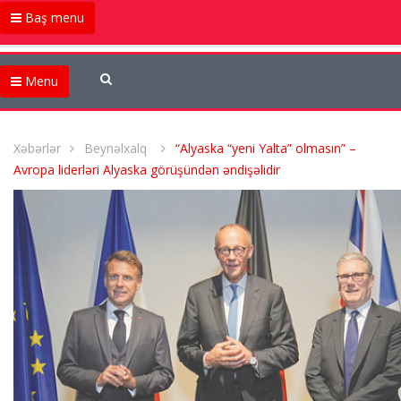
Baş menu
Menu
Xəbərlər
Beynəlxalq
“Alyaska “yeni Yalta” olmasın” –
Avropa liderləri Alyaska görüşündən əndişəlidir