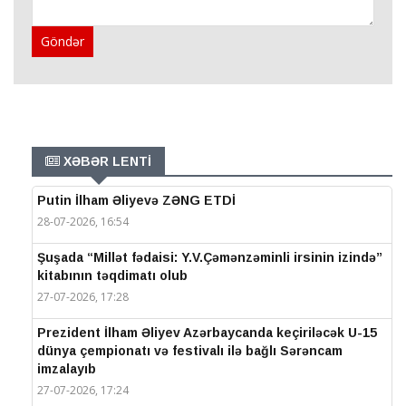
Göndər
XƏBƏR LENTİ
Putin İlham Əliyevə ZƏNG ETDİ
28-07-2026, 16:54
Şuşada “Millət fədaisi: Y.V.Çəmənzəminli irsinin izində”
kitabının təqdimatı olub
27-07-2026, 17:28
Prezident İlham Əliyev Azərbaycanda keçiriləcək U-15
dünya çempionatı və festivalı ilə bağlı Sərəncam
imzalayıb
27-07-2026, 17:24