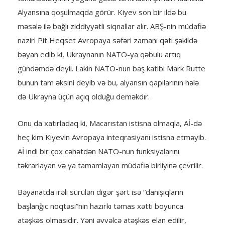
Alyansına qoşulmaqda görür. Kiyev son bir ildə bu
məsələ ilə bağlı ziddiyyətli siqnallar alır. ABŞ-nin müdafiə
naziri Pit Heqset Avropaya səfəri zamanı qəti şəkildə
bəyan edib ki, Ukraynanın NATO-ya qəbulu artıq
gündəmdə deyil. Lakin NATO-nun baş katibi Mark Rutte
bunun tam əksini deyib və bu, alyansın qapılarının hələ
də Ukrayna üçün açıq olduğu deməkdır.
Onu da xatırladaq ki, Macarıstan istisna olmaqla, Aİ-də
heç kim Kiyevin Avropaya inteqrasiyanı istisna etməyib.
Aİ indi bir çox cəhətdən NATO-nun funksiyalarını
təkrarlayan və ya tamamlayan müdafiə birliyinə çevrilir.
Bəyanatda irəli sürülən digər şərt isə “danışıqların
başlanğıc nöqtəsi”nin hazırkı təmas xətti boyunca
atəşkəs olmasıdır. Yəni əvvəlcə atəşkəs elan edilir,