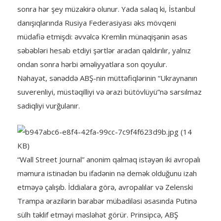
sonra hər şey müzakirə olunur. Yada salaq ki, İstanbul
danışıqlarında Rusiya Federasiyası əks mövqeni
müdafiə etmişdi: əvvəlcə Kremlin münaqişənin əsas
səbəbləri hesab etdiyi şərtlər aradan qaldırılır, yalnız
ondan sonra hərbi əməliyyatlara son qoyulur.
Nəhayət, sənəddə ABŞ-nin müttəfiqlərinin “Ukraynanın
suverenliyi, müstəqilliyi və ərazi bütövlüyü”nə sarsılmaz
sadiqliyi vurğulanır.
“Wall Street Journal” anonim qalmaq istəyən iki avropalı
məmura istinadən bu ifadənin nə demək olduğunu izah
etməyə çalışıb. İddialara görə, avropalılar və Zelenski
Trampa ərazilərin bərabər mübadiləsi əsasında Putinə
sülh təklif etməyi məsləhət görür. Prinsipcə, ABŞ