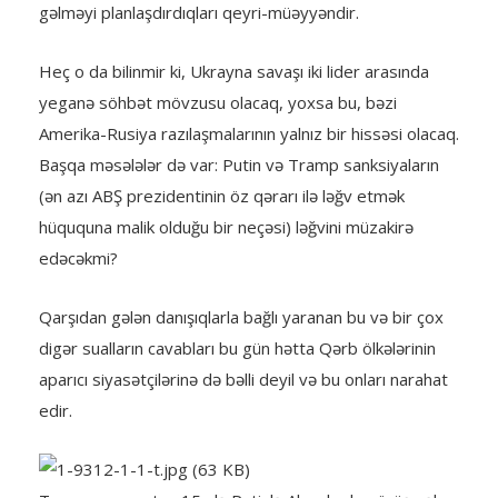
gəlməyi planlaşdırdıqları qeyri-müəyyəndir.
Heç o da bilinmir ki, Ukrayna savaşı iki lider arasında
yeganə söhbət mövzusu olacaq, yoxsa bu, bəzi
Amerika-Rusiya razılaşmalarının yalnız bir hissəsi olacaq.
Başqa məsələlər də var: Putin və Tramp sanksiyaların
(ən azı ABŞ prezidentinin öz qərarı ilə ləğv etmək
hüququna malik olduğu bir neçəsi) ləğvini müzakirə
edəcəkmi?
Qarşıdan gələn danışıqlarla bağlı yaranan bu və bir çox
digər sualların cavabları bu gün hətta Qərb ölkələrinin
aparıcı siyasətçilərinə də bəlli deyil və bu onları narahat
edir.