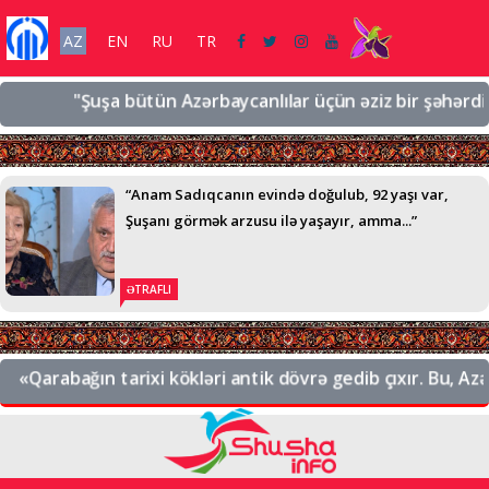
AZ
EN
RU
TR
"Şuşa bütün Azərbaycanlılar üçün əziz bir şəhərdir, əziz
“Anam Sadıqcanın evində doğulub, 92 yaşı var,
Şuşanı görmək arzusu ilə yaşayır, amma...”
ƏTRAFLI
Qarabağın tarixi kökləri antik dövrə gedib çıxır. Bu, Azərba