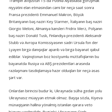
Trampın avqustun 15-də Putinlə Alyaskada görüşmək
niyyətini elan etməsindən cəmi bir neçə saat sonra
Fransa prezidenti Emmanuel Makron, Böyük
Britaniyanın baş naziri Key Starmer, İtaliyanın baş naziri
Giorgio Meloni, Almaniya kansleri Fridrix Merz, Polşanın
baş naziri Donald Tusk, Finlandiya prezidenti Aleksandr
Stubb və Avropa Komissiyasının sədri Ursula fon der
Lyayen birgə danışıqlar aparıb və birgə bəyanat qəbul
ediblər. Vaşinqtonun boz kostyumlu müttəfiqlərnin bu
bəyanatda Rusiya və ABŞ prezidentləri arasında
razılaşmanı təsdiqləməyə hazır olduqları bir neçə əsas
şərt var.
Onlardan birincisi budur ki, Ukraynada sülhə gedən yolu
Ukraynasız müəyyən etmək olmaz. Başqa sözlə, Kiyevə
münaqişənin həllinə yönəlmiş istənilən qərara veto
hüququ verilməlidir. Bugünkü Ukraynanın Qərb