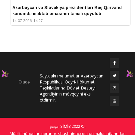
Azərbaycan və Slovakiya prezidentləri Baş Qərvənd
kəndində məktəb binasının təməli qoyulub
14-07-2026, 14:27
IV Şuşa Qlobal Media Forumu başa çatdı
14-07-2026, 14:26
Prezidentlər Şuşada mətbuata bəyanatlarla çıxış
edirlər
14-07-2026, 14:25
Saytdakı məlumatlar Azərbaycan
Elməddin Behbud: “IV Şuşa Qlobal Media Forumu
Əlaqə
Respublikası Qeyri-Hökumət
beynəlxalq media əməkdaşlığının nüfuzlu
Təşkilatlarına Dövlət Dəstəyi
platformasına çevrilib”
Agentliyinin mövqeyini əks
14-07-2026, 14:24
etdirmir.
IV Şuşa Qlobal Media Forumu başladı: Prezident
tədbirdə iştirak edir
13-07-2026, 10:35
Şuşa, SİMİB
2022 ©
.
Qlobal Şuşa
Müəllif hüquqları qorunur. shushainfo.com-un məlumatlarından