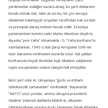
yardımından asılılığını nəzərə alsaq, bu şərti deklarativ
hesab etmək olar, lakin ən azı bu, bir çox Avropa
ölkələrinin hakimiyyət orqanları tərəfindən irəli sürülüb
və prinsipial olaraq mühüm hesab edilir. Estoniya
parlamentinin komitə sədri Marko Mixelson deyib ki,
Alyaska “yeni Yalta” olmamalıdır. O, “Yalta konfransı”ni
xatırladarkən, 1945-ci ildə Şərqi Avropanın SSRİ-nin
təsir dairəsinə verilməsini nəzərdə tutur. Adı çəkilən
konfransda böyük dövlətlər kiçik ölkələrin xalqlarının
rəyini soruşmadan onların taleyini həll etmişdilər.
İkinci şərt odur ki, Ukraynaya “güclü və etibarlı
təhlükəsizlik zəmanətləri” verilməlidir. Bəyanatda
“NATO” sözü yoxdur, amma Ukrayna prezidenti
Vladimir Zelenski dəfələrlə bildirib ki, ölkəsinin
təhlükəsizliyinin yeganə güclü təminatını Şimali Atlantika