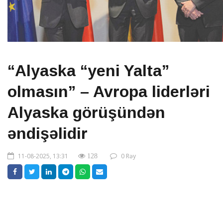
“Alyaska “yeni Yalta”
olmasın” – Avropa liderləri
Alyaska görüşündən
əndişəlidir
11-08-2025, 13:31
0 Rəy
128