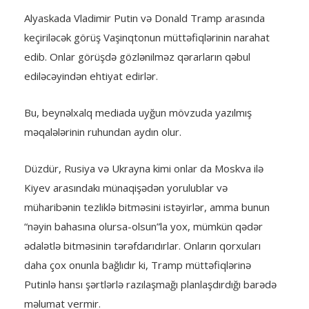
Alyaskada Vladimir Putin və Donald Tramp arasında
keçiriləcək görüş Vaşinqtonun müttəfiqlərinin narahat
edib. Onlar görüşdə gözlənilməz qərarların qəbul
ediləcəyindən ehtiyat edirlər.
Bu, beynəlxalq mediada uyğun mövzuda yazılmış
məqalələrinin ruhundan aydın olur.
Düzdür, Rusiya və Ukrayna kimi onlar da Moskva ilə
Kiyev arasındakı münaqişədən yorulublar və
müharibənin tezliklə bitməsini istəyirlər, amma bunun
“nəyin bahasına olursa-olsun”la yox, mümkün qədər
ədalətlə bitməsinin tərəfdarıdırlar. Onların qorxuları
daha çox onunla bağlıdır ki, Tramp müttəfiqlərinə
Putinlə hansı şərtlərlə razılaşmağı planlaşdırdığı barədə
məlumat vermir.