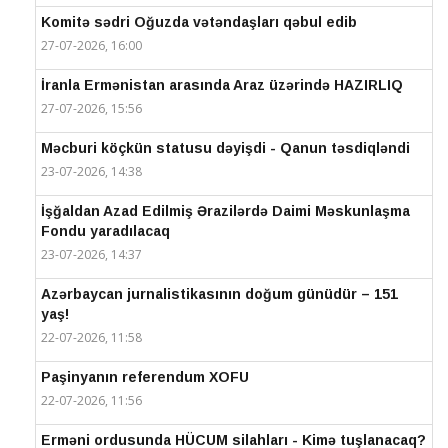
Komitə sədri Oğuzda vətəndaşları qəbul edib
27-07-2026, 16:00
İranla Ermənistan arasında Araz üzərində HAZIRLIQ
27-07-2026, 15:56
Məcburi köçkün statusu dəyişdi - Qanun təsdiqləndi
23-07-2026, 14:38
İşğaldan Azad Edilmiş Ərazilərdə Daimi Məskunlaşma
Fondu yaradılacaq
23-07-2026, 14:37
Azərbaycan jurnalistikasının doğum günüdür – 151
yaş!
22-07-2026, 11:58
Paşinyanın referendum XOFU
22-07-2026, 11:56
Erməni ordusunda HÜCUM silahları - Kimə tuşlanacaq?