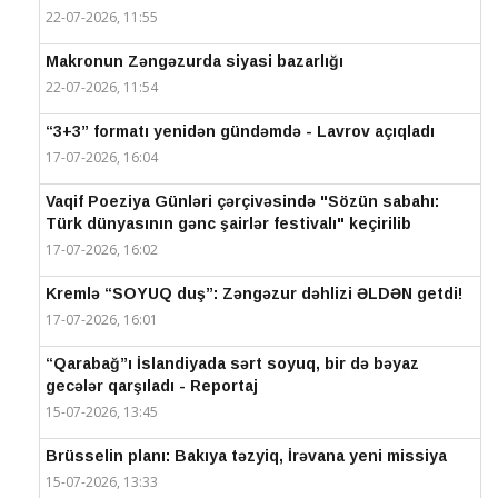
22-07-2026, 11:55
Makronun Zəngəzurda siyasi bazarlığı
22-07-2026, 11:54
“3+3” formatı yenidən gündəmdə - Lavrov açıqladı
17-07-2026, 16:04
Vaqif Poeziya Günləri çərçivəsində "Sözün sabahı:
Türk dünyasının gənc şairlər festivalı" keçirilib
17-07-2026, 16:02
Kremlə “SOYUQ duş”: Zəngəzur dəhlizi ƏLDƏN getdi!
17-07-2026, 16:01
“Qarabağ”ı İslandiyada sərt soyuq, bir də bəyaz
gecələr qarşıladı - Reportaj
15-07-2026, 13:45
Brüsselin planı: Bakıya təzyiq, İrəvana yeni missiya
15-07-2026, 13:33