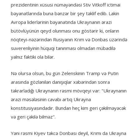
prezidentinin xüsusi nümayəndəsi Stiv Vitkoff ictimai
bəyanatlarında buna bənzər bir şey təklif edib. Lakin
Avropa liderlərinin bəyanatında Ukraynanın ərazi
bütövlüyünün qeyd olunması onu göstərir ki, onların
nöqteyi-nəzərindən Rusiyanın Krım və Donbas üzərində
suverenliyinin hüquqi tanınması olmadan mübadilə
yalnız faktiki ola bilər.
Nə olursa olsun, bu gün Zelenskinin Tramp və Putin
arasında gözlənilən danışıqlar xəbərindən sonra
təkrarladığı Ukraynanın rəsmi mövqeyi var: "Ukraynanın
ərazi məsələsinin cavabı artıq Ukrayna
konstitusiyasındadır. Bundan heç kim geri çəkilməyəcək
və geri çəkilə bilməz".
Yəni rəsmi Kiyev təkcə Donbası deyil, Krımı da Ukrayna