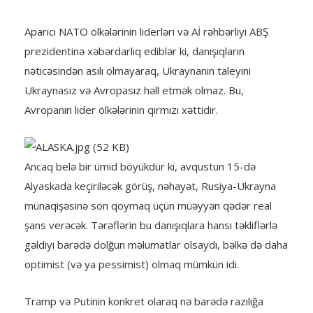
Aparıcı NATO ölkələrinin liderləri və Aİ rəhbərliyi ABŞ
prezidentinə xəbərdarlıq ediblər ki, danışıqların
nəticəsindən asılı olmayaraq, Ukraynanın taleyini
Ukraynasız və Avropasız həll etmək olmaz. Bu,
Avropanın lider ölkələrinin qırmızı xəttidir.
Ancaq belə bir ümid böyükdür ki, avqustun 15-də
Alyaskada keçiriləcək görüş, nəhayət, Rusiya-Ukrayna
münaqişəsinə son qoymaq üçün müəyyən qədər real
şans verəcək. Tərəflərin bu danışıqlara hansı təkliflərlə
gəldiyi barədə dolğun məlumatlar olsaydı, bəlkə də daha
optimist (və ya pessimist) olmaq mümkün idi.
Tramp və Putinin konkret olaraq nə barədə razılığa