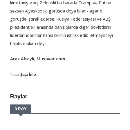
kimi tanıyacaq. Zelenski bu barədə Tramp və Putinə
şəxsən Alyaskadakı görüşdə deyə bilər - əgər o,
görüşdə iştirak edərsə. Rusiya Federasiyası və ABŞ
prezidentləri arasında danışıqlarda digər dövlətlərin
liderlərindən hər hansı birinin iştirak edib-etməyəcəyi
hələlik məlum deyil.
Araz Altaylı, Musavat.com
Yazar
Şuşa İnfo
Rəylər
0 RƏY