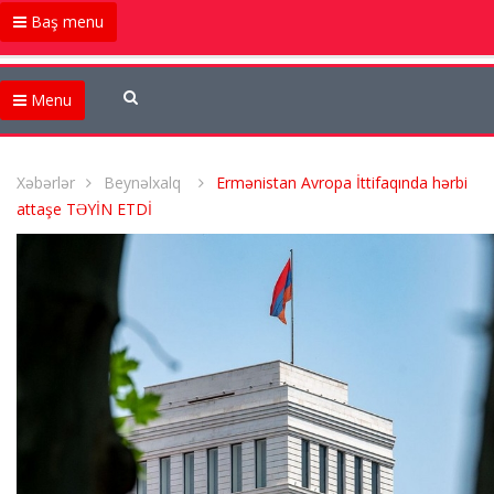
Baş menu
Menu
Xəbərlər
Beynəlxalq
Ermənistan Avropa İttifaqında hərbi
attaşe TƏYİN ETDİ