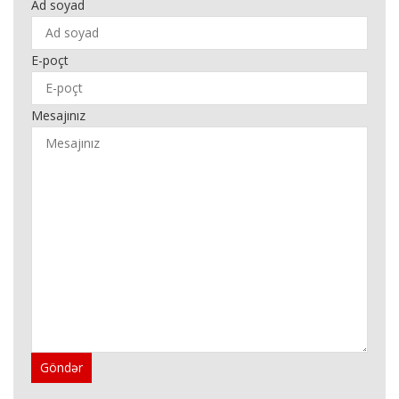
Ad soyad
E-poçt
Mesajınız
Göndər