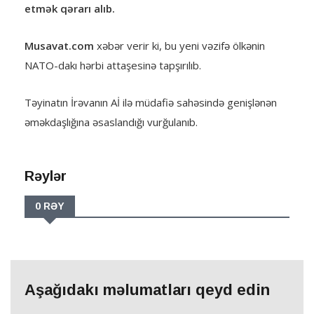
etmək qərarı alıb.
Musavat.com
xəbər verir ki, bu yeni vəzifə ölkənin
NATO-dakı hərbi attaşesinə tapşırılıb.
Təyinatın İrəvanın Aİ ilə müdafiə sahəsində genişlənən
əməkdaşlığına əsaslandığı vurğulanıb.
Rəylər
0 RƏY
Aşağıdakı məlumatları qeyd edin