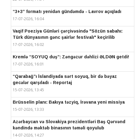
“3+3” formatı yenidən gündəmdə - Lavrov açıqladı
17-07-2026, 16:04
Vaqif Poeziya Günləri çərçivəsində "Sözün sabahı:
Türk dünyasının gənc şairlər festivalı" keçirilib
17-07-2026, 16:02
Kremlə “SOYUQ duş”: Zəngəzur dəhlizi ƏLDƏN getdi!
17-07-2026, 16:01
“Qarabağ”ı İslandiyada sərt soyuq, bir də bəyaz
gecələr qarşıladı - Reportaj
15-07-2026, 13:45
Brüsselin planı: Bakıya təzyiq, İrəvana yeni missiya
15-07-2026, 13:33
Azərbaycan və Slovakiya prezidentləri Baş Qərvənd
kəndində məktəb binasının təməli qoyulub
14-07-2026, 14:27