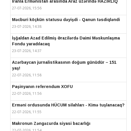
İranla Ermənistan arasında Araz üzərində HAZIRLIQ
27-07-2026, 15:56
Məcburi köçkün statusu dəyişdi - Qanun təsdiqləndi
23-07-2026, 14:38
İşğaldan Azad Edilmiş Ərazilərdə Daimi Məskunlaşma
Fondu yaradılacaq
23-07-2026, 14:37
Azərbaycan jurnalistikasının doğum günüdür – 151
yaş!
22-07-2026, 11:58
Paşinyanın referendum XOFU
22-07-2026, 11:56
Erməni ordusunda HÜCUM silahları - Kimə tuşlanacaq?
22-07-2026, 11:55
Makronun Zəngəzurda siyasi bazarlığı
22-07-2026, 11:54