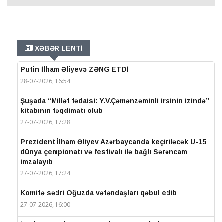
XƏBƏR LENTİ
Putin İlham Əliyevə ZƏNG ETDİ
28-07-2026, 16:54
Şuşada “Millət fədaisi: Y.V.Çəmənzəminli irsinin izində”
kitabının təqdimatı olub
27-07-2026, 17:28
Prezident İlham Əliyev Azərbaycanda keçiriləcək U-15
dünya çempionatı və festivalı ilə bağlı Sərəncam
imzalayıb
27-07-2026, 17:24
Komitə sədri Oğuzda vətəndaşları qəbul edib
27-07-2026, 16:00