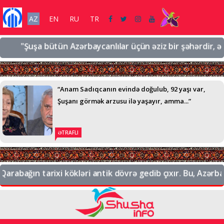
AZ
EN
RU
TR
"Şuşa bütün Azərbaycanlılar üçün əziz bir şəhərdir, əziz b
“Anam Sadıqcanın evində doğulub, 92 yaşı var,
Şuşanı görmək arzusu ilə yaşayır, amma...”
ƏTRAFLI
rabağın tarixi kökləri antik dövrə gedib çıxır. Bu, Azərbayc