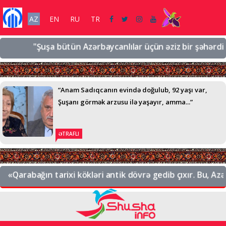
AZ
EN
RU
TR
"Şuşa bütün Azərbaycanlılar üçün əziz bir şəhərdir, əzi
“Anam Sadıqcanın evində doğulub, 92 yaşı var,
Şuşanı görmək arzusu ilə yaşayır, amma...”
ƏTRAFLI
«Qarabağın tarixi kökləri antik dövrə gedib çıxır. Bu, Azərb