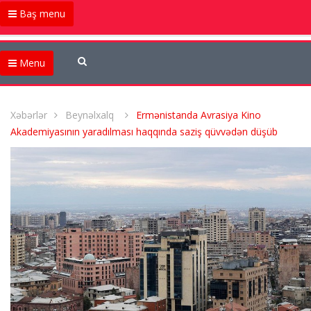
Baş menu
Menu
Xəbərlər
Beynəlxalq
Ermənistanda Avrasiya Kino
Akademiyasının yaradılması haqqında saziş qüvvədən düşüb