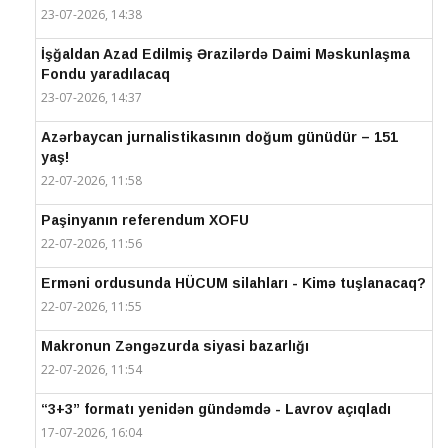
23-07-2026, 14:38
İşğaldan Azad Edilmiş Ərazilərdə Daimi Məskunlaşma
Fondu yaradılacaq
23-07-2026, 14:37
Azərbaycan jurnalistikasının doğum günüdür – 151
yaş!
22-07-2026, 11:58
Paşinyanın referendum XOFU
22-07-2026, 11:56
Erməni ordusunda HÜCUM silahları - Kimə tuşlanacaq?
22-07-2026, 11:55
Makronun Zəngəzurda siyasi bazarlığı
22-07-2026, 11:54
“3+3” formatı yenidən gündəmdə - Lavrov açıqladı
17-07-2026, 16:04