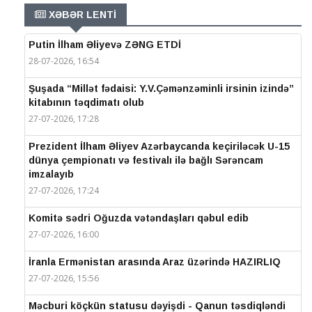
XƏBƏR LENTİ
Putin İlham Əliyevə ZƏNG ETDİ
28-07-2026, 16:54
Şuşada “Millət fədaisi: Y.V.Çəmənzəminli irsinin izində”
kitabının təqdimatı olub
27-07-2026, 17:28
Prezident İlham Əliyev Azərbaycanda keçiriləcək U-15
dünya çempionatı və festivalı ilə bağlı Sərəncam
imzalayıb
27-07-2026, 17:24
Komitə sədri Oğuzda vətəndaşları qəbul edib
27-07-2026, 16:00
İranla Ermənistan arasında Araz üzərində HAZIRLIQ
27-07-2026, 15:56
Məcburi köçkün statusu dəyişdi - Qanun təsdiqləndi