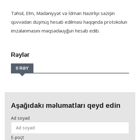
Təhsil, Elm, Mədəniyyət və İdman Nazirliyi sazişin
qüvvədən düşmüş hesab edilməsi haqqında protokolun
imzalanmasını məqsədəuyğun hesab edib.
Rəylər
0 RƏY
Aşağıdakı məlumatları qeyd edin
Ad soyad
E-poçt