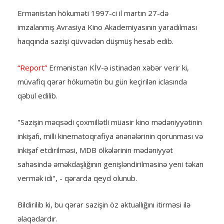
Ermənistan hökuməti 1997-ci il martın 27-də
imzalanmış Avrasiya Kino Akademiyasının yaradılması
haqqında sazişi qüvvədən düşmüş hesab edib.
“Report”
Ermənistan KİV-ə istinadən xəbər verir ki,
müvafiq qərar hökumətin bu gün keçirilən iclasında
qəbul edilib.
"Sazişin məqsədi çoxmillətli müasir kino mədəniyyətinin
inkişafı, milli kinematoqrafiya ənənələrinin qorunması və
inkişaf etdirilməsi, MDB ölkələrinin mədəniyyət
sahəsində əməkdaşlığının genişləndirilməsinə yeni təkan
vermək idi", - qərarda qeyd olunub.
Bildirilib ki, bu qərar sazişin öz aktuallığını itirməsi ilə
əlaqədardır.