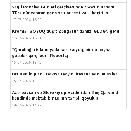
Vaqif Poeziya Günləri çərçivəsində "Sözün sabahı:
Türk dünyasının gənc şairlər festivalı" keçirilib
17-07-2026, 16:02
Kremlə “SOYUQ duş”: Zəngəzur dəhlizi ƏLDƏN getdi!
17-07-2026, 16:01
“Qarabağ”ı İslandiyada sərt soyuq, bir də bəyaz
gecələr qarşıladı - Reportaj
15-07-2026, 13:45
Brüsselin planı: Bakıya təzyiq, İrəvana yeni missiya
15-07-2026, 13:33
Azərbaycan və Slovakiya prezidentləri Baş Qərvənd
kəndində məktəb binasının təməli qoyulub
14-07-2026, 14:27
IV Şuşa Qlobal Media Forumu başa çatdı
14-07-2026, 14:26