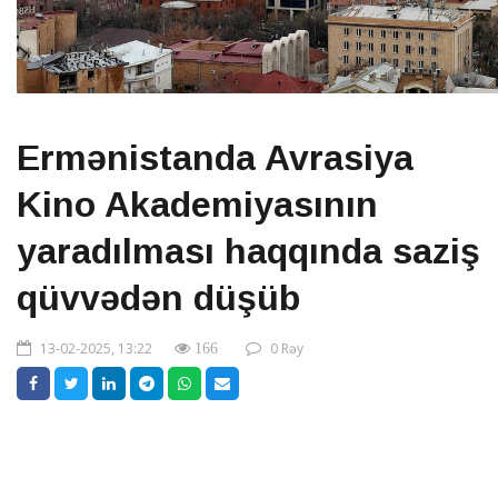
Ermənistanda Avrasiya
Kino Akademiyasının
yaradılması haqqında saziş
qüvvədən düşüb
13-02-2025, 13:22
0 Rəy
166