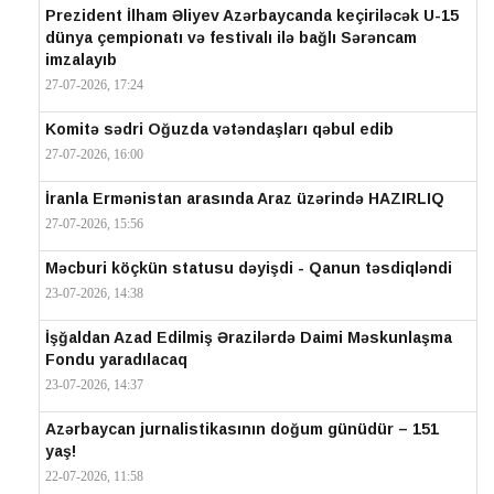
Prezident İlham Əliyev Azərbaycanda keçiriləcək U-15
dünya çempionatı və festivalı ilə bağlı Sərəncam
imzalayıb
27-07-2026, 17:24
Komitə sədri Oğuzda vətəndaşları qəbul edib
27-07-2026, 16:00
İranla Ermənistan arasında Araz üzərində HAZIRLIQ
27-07-2026, 15:56
Məcburi köçkün statusu dəyişdi - Qanun təsdiqləndi
23-07-2026, 14:38
İşğaldan Azad Edilmiş Ərazilərdə Daimi Məskunlaşma
Fondu yaradılacaq
23-07-2026, 14:37
Azərbaycan jurnalistikasının doğum günüdür – 151
yaş!
22-07-2026, 11:58