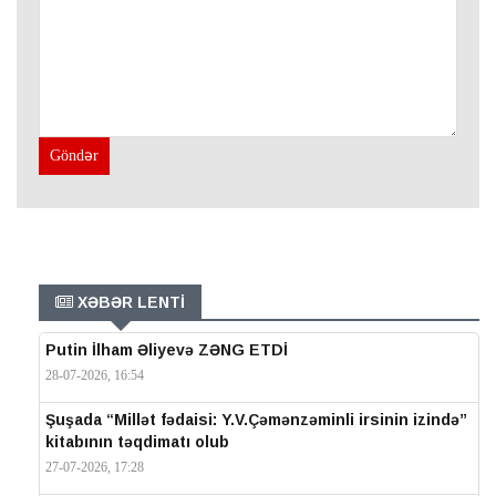
Göndər
XƏBƏR LENTİ
Putin İlham Əliyevə ZƏNG ETDİ
28-07-2026, 16:54
Şuşada “Millət fədaisi: Y.V.Çəmənzəminli irsinin izində”
kitabının təqdimatı olub
27-07-2026, 17:28