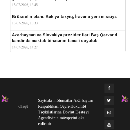
15-07-2026, 13:45
Brüsselin planı: Bakıya təzyiq, İrəvana yeni missiya
15-07-2026, 13:33
Azərbaycan və Slovakiya prezidentləri Baş Qərvənd
kəndində məktəb binasının təməli qoyulub
14-07-2026, 14:27
IV Şuşa Qlobal Media Forumu başa çatdı
14-07-2026, 14:26
Prezidentlər Şuşada mətbuata bəyanatlarla çıxış
edirlər
14-07-2026, 14:25
Saytdakı məlumatlar Azərbaycan
Elməddin Behbud: “IV Şuşa Qlobal Media Forumu
Əlaqə
Respublikası Qeyri-Hökumət
beynəlxalq media əməkdaşlığının nüfuzlu
Təşkilatlarına Dövlət Dəstəyi
platformasına çevrilib”
Agentliyinin mövqeyini əks
14-07-2026, 14:24
etdirmir.