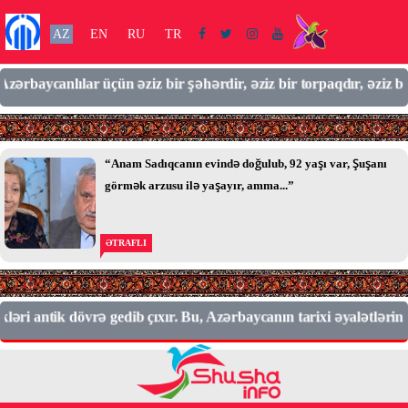
AZ
EN
RU
TR
baycanlılar üçün əziz bir şəhərdir, əziz bir torpaqdır, əziz bir 
“Anam Sadıqcanın evində doğulub, 92 yaşı var, Şuşanı
görmək arzusu ilə yaşayır, amma...”
ƏTRAFLI
ri antik dövrə gedib çıxır. Bu, Azərbaycanın tarixi əyalətlərində