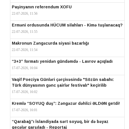
Paşinyanın referendum XOFU
22-07-2026, 11:56
Erməni ordusunda HÜCUM silahları - Kimə tuşlanacaq?
22-07-2026, 11:55
Makronun Zəngəzurda siyasi bazarlığı
22-07-2026, 11:54
“3+3” formatı yenidən gündəmdə - Lavrov açıqladı
17-07-2026, 16:04
Vaqif Poeziya Günləri çərçivəsində "Sözün sabahı:
Türk dünyasının gənc şairlər festivalı" keçirilib
17-07-2026, 16:02
Kremlə “SOYUQ duş”: Zəngəzur dəhlizi ƏLDƏN getdi!
17-07-2026, 16:01
“Qarabağ”ı İslandiyada sərt soyuq, bir də bəyaz
gecələr qarşıladı - Reportaj