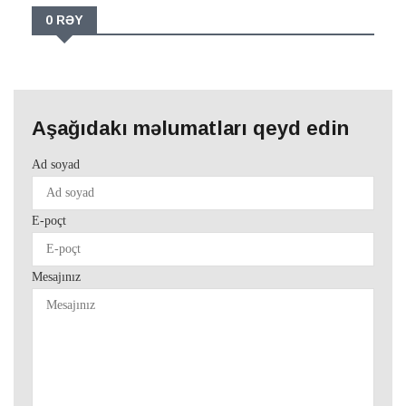
0 RƏY
Aşağıdakı məlumatları qeyd edin
Ad soyad
E-poçt
Mesajınız