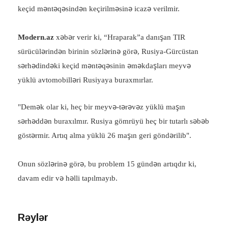
keçid məntəqəsindən keçirilməsinə icazə verilmir.
Modern.az
xəbər verir ki, “Hraparak”a danışan TIR
sürücülərindən birinin sözlərinə görə, Rusiya-Gürcüstan
sərhədindəki keçid məntəqəsinin əməkdaşları meyvə
yüklü avtomobilləri Rusiyaya buraxmırlar.
"Demək olar ki, heç bir meyvə-tərəvəz yüklü maşın
sərhəddən buraxılmır. Rusiya gömrüyü heç bir tutarlı səbəb
göstərmir. Artıq alma yüklü 26 maşın geri göndərilib".
Onun sözlərinə görə, bu problem 15 gündən artıqdır ki,
davam edir və həlli tapılmayıb.
Rəylər