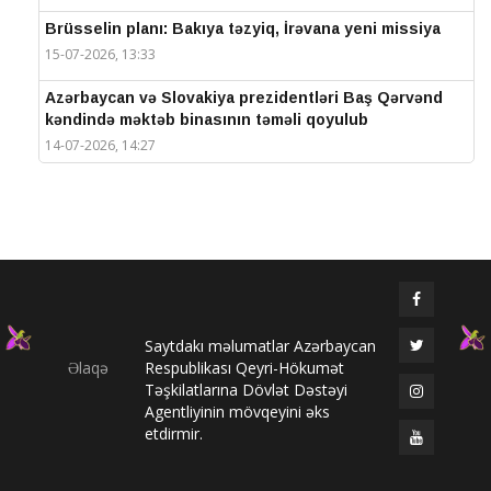
Brüsselin planı: Bakıya təzyiq, İrəvana yeni missiya
15-07-2026, 13:33
Azərbaycan və Slovakiya prezidentləri Baş Qərvənd
kəndində məktəb binasının təməli qoyulub
14-07-2026, 14:27
IV Şuşa Qlobal Media Forumu başa çatdı
14-07-2026, 14:26
Prezidentlər Şuşada mətbuata bəyanatlarla çıxış
edirlər
14-07-2026, 14:25
Saytdakı məlumatlar Azərbaycan
Elməddin Behbud: “IV Şuşa Qlobal Media Forumu
Əlaqə
Respublikası Qeyri-Hökumət
beynəlxalq media əməkdaşlığının nüfuzlu
Təşkilatlarına Dövlət Dəstəyi
platformasına çevrilib”
Agentliyinin mövqeyini əks
14-07-2026, 14:24
etdirmir.
IV Şuşa Qlobal Media Forumu başladı: Prezident
tədbirdə iştirak edir