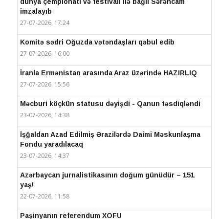
dünya çempionatı və festivalı ilə bağlı Sərəncam
imzalayıb
27-07-2026, 17:24
Komitə sədri Oğuzda vətəndaşları qəbul edib
27-07-2026, 16:00
İranla Ermənistan arasında Araz üzərində HAZIRLIQ
27-07-2026, 15:56
Məcburi köçkün statusu dəyişdi - Qanun təsdiqləndi
23-07-2026, 14:38
İşğaldan Azad Edilmiş Ərazilərdə Daimi Məskunlaşma
Fondu yaradılacaq
23-07-2026, 14:37
Azərbaycan jurnalistikasının doğum günüdür – 151
yaş!
22-07-2026, 11:58
Paşinyanın referendum XOFU