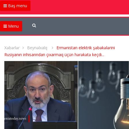
Baş menu
Menu
Xəbərlər
Beynəlxalq
Ermənistan elektrik şəbəkələrini
Rusiyanın inhisarından çıxarmaq üçün hərəkətə keçdi...