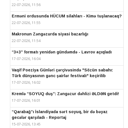
22-07-2026, 11:56
Erməni ordusunda HÜCUM silahları - Kimə tuşlanacaq?
22-07-2026, 11:55
Makronun Zəngəzurda siyasi bazarlığı
22-07-2026, 11:54
“3+3” formatı yenidən gündəmdə - Lavrov açıqladı
17-07-2026, 16:04
Vaqif Poeziya Günləri çərçivəsində "Sözün sabahı:
Türk dünyasının gənc şairlər festivalı" keçirilib
17-07-2026, 16:02
Kremlə “SOYUQ duş”: Zəngəzur dəhlizi ƏLDƏN getdi!
17-07-2026, 16:01
“Qarabağ”ı İslandiyada sərt soyuq, bir də bəyaz
gecələr qarşıladı - Reportaj
15-07-2026, 13:45