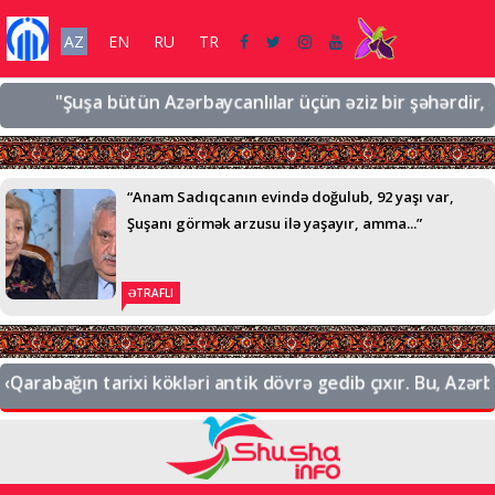
AZ
EN
RU
TR
"Şuşa bütün Azərbaycanlılar üçün əziz bir şəhərdir, əziz 
“Anam Sadıqcanın evində doğulub, 92 yaşı var,
Şuşanı görmək arzusu ilə yaşayır, amma...”
ƏTRAFLI
arabağın tarixi kökləri antik dövrə gedib çıxır. Bu, Azərbay