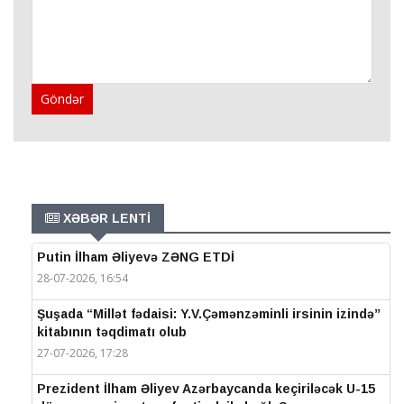
Göndər
XƏBƏR LENTİ
Putin İlham Əliyevə ZƏNG ETDİ
28-07-2026, 16:54
Şuşada “Millət fədaisi: Y.V.Çəmənzəminli irsinin izində”
kitabının təqdimatı olub
27-07-2026, 17:28
Prezident İlham Əliyev Azərbaycanda keçiriləcək U-15