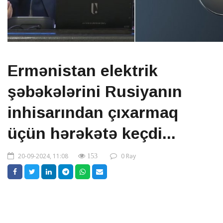
Ermənistan elektrik
şəbəkələrini Rusiyanın
inhisarından çıxarmaq
üçün hərəkətə keçdi...
20-09-2024, 11:08
0 Rəy
153