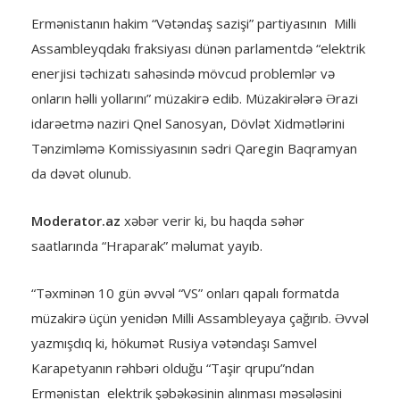
Ermənistanın hakim “Vətəndaş sazişi” partiyasının Milli
Assambleyqdakı fraksiyası dünən parlamentdə “elektrik
enerjisi təchizatı sahəsində mövcud problemlər və
onların həlli yollarını” müzakirə edib. Müzakirələrə Ərazi
idarəetmə naziri Qnel Sanosyan, Dövlət Xidmətlərini
Tənzimləmə Komissiyasının sədri Qaregin Baqramyan
da dəvət olunub.
Moderator.az
xəbər verir ki, bu haqda səhər
saatlarında “Hraparak” məlumat yayıb.
“Təxminən 10 gün əvvəl “VS” onları qapalı formatda
müzakirə üçün yenidən Milli Assambleyaya çağırıb. Əvvəl
yazmışdıq ki, hökumət Rusiya vətəndaşı Samvel
Karapetyanın rəhbəri olduğu “Taşir qrupu”ndan
Ermənistan elektrik şəbəkəsinin alınması məsələsini