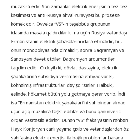
müzakirə edir. Son zamanlar elektrik enerjisinin tez-tez
kəsilməsi və anti-Rusiya əhval-ruhiyyəsi bu prosesə
kömək edir. Əvvəlcə “VS”-in təşəbbüs qrupunun
iclasında məsələ qaldırdılar ki, nə üçün Rusiya vətəndaşı
Ermənistanın elektrik şəbəkələrini idarə etməlidir, bu,
onun monopoliyasında olmalıdır, sonra Baqramyan və
Sanosyanı dəvət etdilər. Baqramyan arqumentlər
təqdim edib. O deyib ki, dövlət dəstəyinə, elektrik
şəbəkələrinə subsidiya verilməsinə ehtiyac var ki,
köhnəlmiş infrastrukturları dəyişdirsinlər. Halbuki,
əslində, hökumət bütün yolu getməyə qərar verib. İndi
isə “Ermənistan elektrik şəbəkələri”ni sahibindən almaq
üçün açıq müzakirə təşkil ediblər və bunu qanunverici
orqan vasitəsilə edirlər. Dünən “VS” fraksiyasının rəhbəri
Hayk Konjoryan canlı yayıma çıxıb və vətəndaşlardan öz
səhifəsinə elektrik enerjisi ilə bağlı problemlər barədə