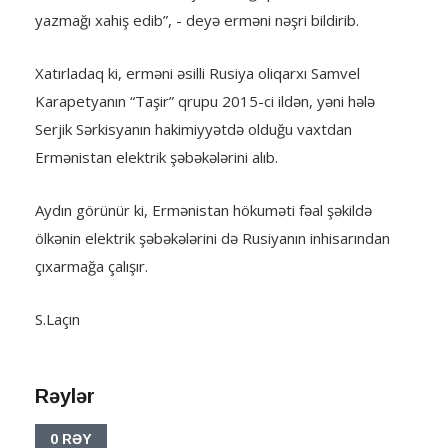
yazmağı xahiş edib”, - deyə erməni nəşri bildirib.
Xatırladaq ki, erməni əsilli Rusiya oliqarxı Samvel
Karapetyanın “Taşir” qrupu 2015-ci ildən, yəni hələ
Serjik Sərkisyanın hakimiyyətdə olduğu vaxtdan
Ermənistan elektrik şəbəkələrini alıb.
Aydın görünür ki, Ermənistan hökuməti fəal şəkildə
ölkənin elektrik şəbəkələrini də Rusiyanın inhisarından
çıxarmağa çalışır.
S.Laçın
Rəylər
0 RƏY